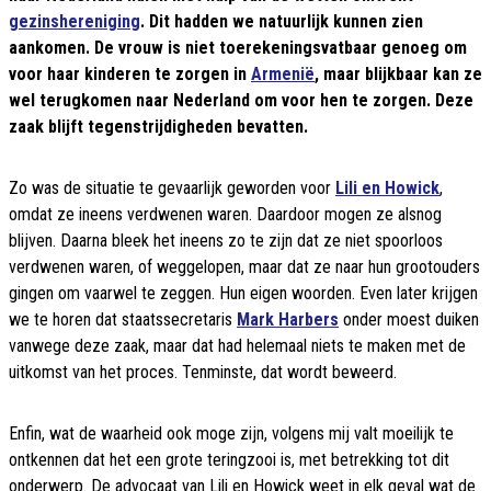
gezinshereniging
. Dit hadden we natuurlijk kunnen zien
aankomen. De vrouw is niet toerekeningsvatbaar genoeg om
voor haar kinderen te zorgen in
Armenië
, maar blijkbaar kan ze
wel terugkomen naar Nederland om voor hen te zorgen. Deze
zaak blijft tegenstrijdigheden bevatten.
Zo was de situatie te gevaarlijk geworden voor
Lili en Howick
,
omdat ze ineens verdwenen waren. Daardoor mogen ze alsnog
blijven. Daarna bleek het ineens zo te zijn dat ze niet spoorloos
verdwenen waren, of weggelopen, maar dat ze naar hun grootouders
gingen om vaarwel te zeggen. Hun eigen woorden. Even later krijgen
we te horen dat staatssecretaris
Mark Harbers
onder moest duiken
vanwege deze zaak, maar dat had helemaal niets te maken met de
uitkomst van het proces. Tenminste, dat wordt beweerd.
Enfin, wat de waarheid ook moge zijn, volgens mij valt moeilijk te
ontkennen dat het een grote teringzooi is, met betrekking tot dit
onderwerp. De advocaat van Lili en Howick weet in elk geval wat de