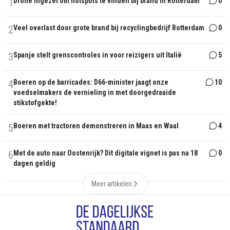
1
Drone ingezet om hotspots te vinden bij brand in Rotterdam
0
2
Veel overlast door grote brand bij recyclingbedrijf Rotterdam
0
3
Spanje stelt grenscontroles in voor reizigers uit Italië
5
4
Boeren op de barricades: D66-minister jaagt onze
10
voedselmakers de vernieling in met doorgedraaide
stikstofgekte!
5
Boeren met tractoren demonstreren in Maas en Waal
4
6
Met de auto naar Oostenrijk? Dit digitale vignet is pas na 18
0
dagen geldig
Meer artikelen