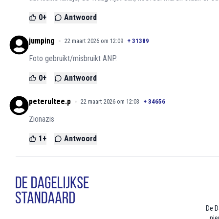
0
+
Antwoord
jumping
22 maart 2026 om 12:09
+
31389
Foto gebruikt/misbruikt ANP.
0
+
Antwoord
peterultee.p
22 maart 2026 om 12:03
+
34656
Zionazis
1
+
Antwoord
De D
nie