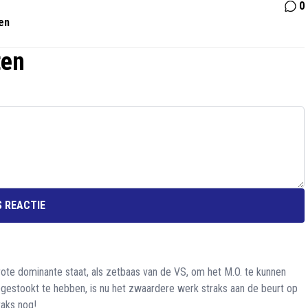
0
nen
ten
 REACTIE
 grote dominante staat, als zetbaas van de VS, om het M.O. te kunnen
gestookt te hebben, is nu het zwaardere werk straks aan de beurt op
raks nog!