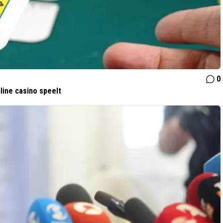
0
line casino speelt