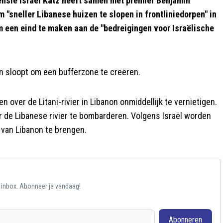
nsie Israel Katz heeft samen met premier Benjamin
"sneller Libanese huizen te slopen in frontliniedorpen" in
m een eind te maken aan de "bedreigingen voor Israëlische
en sloopt om een bufferzone te creëren.
over de Litani-rivier in Libanon onmiddellijk te vernietigen.
r de Libanese rivier te bombarderen. Volgens Israël worden
 van Libanon te brengen.
e inbox. Abonneer je vandaag!
Abonneren