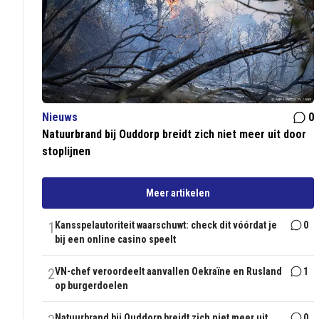
Nieuws
0
Natuurbrand bij Ouddorp breidt zich niet meer uit door
stoplijnen
Meer artikelen
1
Kansspelautoriteit waarschuwt: check dit vóórdat je
0
bij een online casino speelt
2
VN-chef veroordeelt aanvallen Oekraïne en Rusland
1
op burgerdoelen
Natuurbrand bij Ouddorp breidt zich niet meer uit
0