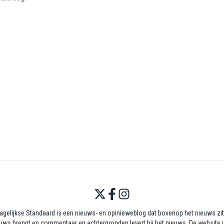
agelijkse Standaard is een nieuws- en opinieweblog dat bovenop het nieuws zit,
uws brengt en commentaar en achtergronden levert bij het nieuws. De website i