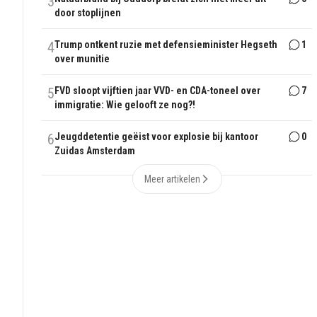
3
door stoplijnen
4
Trump ontkent ruzie met defensieminister Hegseth
1
over munitie
5
FVD sloopt vijftien jaar VVD- en CDA-toneel over
7
immigratie: Wie gelooft ze nog?!
6
Jeugddetentie geëist voor explosie bij kantoor
0
Zuidas Amsterdam
Meer artikelen