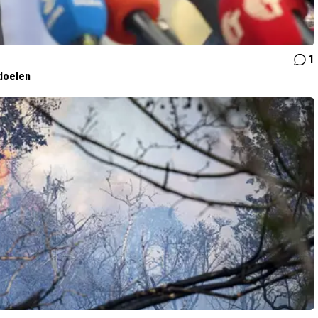
1
doelen