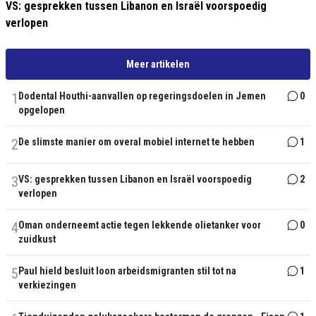
VS: gesprekken tussen Libanon en Israël voorspoedig
verlopen
Meer artikelen
1
Dodental Houthi-aanvallen op regeringsdoelen in Jemen
0
opgelopen
2
De slimste manier om overal mobiel internet te hebben
1
3
VS: gesprekken tussen Libanon en Israël voorspoedig
2
verlopen
4
Oman onderneemt actie tegen lekkende olietanker voor
0
zuidkust
5
Paul hield besluit loon arbeidsmigranten stil tot na
1
verkiezingen