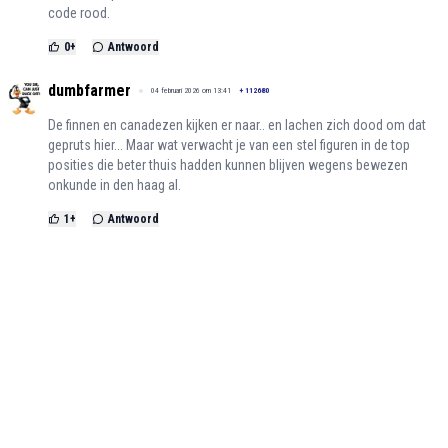
code rood.
0
+
Antwoord
dumbfarmer
04 februari 2026 om 13:41
+
112680
De finnen en canadezen kijken er naar.. en lachen zich dood om dat
gepruts hier... Maar wat verwacht je van een stel figuren in de top
posities die beter thuis hadden kunnen blijven wegens bewezen
onkunde in den haag al.
1
+
Antwoord