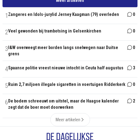
Meer artikelen
1
Zangeres en Idols-jurylid Jerney Kaagman (79) overleden
0
2
Veel gewonden bij trambotsing in Gelsenkirchen
0
3
I&W overweegt meer borden langs snelwegen naar Duitse
0
grens
4
Spaanse politie vreest nieuwe intocht in Ceuta half augustus
3
5
Ruim 2,7 miljoen illegale sigaretten in voertuigen Ridderkerk
0
6
De bodem schreeuwt om uitstel, maar de Haagse kalender
2
zegt dat de boer moet doorwerken
Meer artikelen