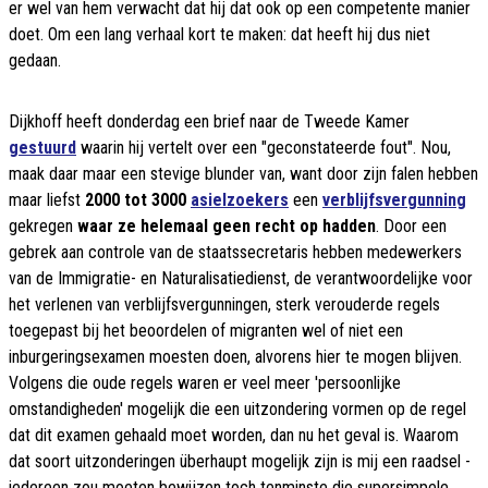
er wel van hem verwacht dat hij dat ook op een competente manier
doet. Om een lang verhaal kort te maken: dat heeft hij dus niet
gedaan.
Dijkhoff heeft donderdag een brief naar de Tweede Kamer
gestuurd
waarin hij vertelt over een "geconstateerde fout". Nou,
maak daar maar een stevige blunder van, want door zijn falen hebben
maar liefst
2000 tot 3000
asielzoekers
een
verblijfsvergunning
gekregen
waar ze helemaal geen recht op hadden
. Door een
gebrek aan controle van de staatssecretaris hebben medewerkers
van de Immigratie- en Naturalisatiedienst, de verantwoordelijke voor
het verlenen van verblijfsvergunningen, sterk verouderde regels
toegepast bij het beoordelen of migranten wel of niet een
inburgeringsexamen moesten doen, alvorens hier te mogen blijven.
Volgens die oude regels waren er veel meer 'persoonlijke
omstandigheden' mogelijk die een uitzondering vormen op de regel
dat dit examen gehaald moet worden, dan nu het geval is. Waarom
dat soort uitzonderingen überhaupt mogelijk zijn is mij een raadsel -
iedereen zou moeten bewijzen toch tenminste die supersimpele