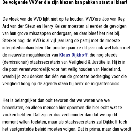
De volgende VVD'er die zijn biezen kan pakken staat al klaar!
De vloek van de VVD lijkt niet op te houden. VVD'ers Jos van Rey,
Ard van der Steur en Henry Keizer moesten al eerder de gevolgen
van hun grove misstappen ondergaan, en daar bleef het niet bij.
Sterker nog: de VVD is al vijf jaar lang dé partij met de meeste
integriteitsschandalen. Die positie gaan ze dit jaar ook wel halen met
de nieuwste megablunder van
Klaas Dijkhoff
, die nog steeds
(demissionair) staatssecretaris van Veiligheid & Justitie is. Hij is in
die post verantwoordelijk voor het veilig houden van Nederland,
waarbij je zou denken dat één van de grootste bedreiging voor die
veiligheid hoog op de agenda staan bij hem: de migrantencrisis.
Het is belangrijker dan ooit tevoren dat we weten wie we
binnenlaten, en alleen mensen hier opnemen die hier écht wat te
zoeken hebben. Dat zijn er dus véél minder dan dat we op dit
moment willen toelaten, maar als staatssecretaris zal Dijkhoff toch
het vastgestelde beleid moeten volgen. Dat is prima, maar dan wordt