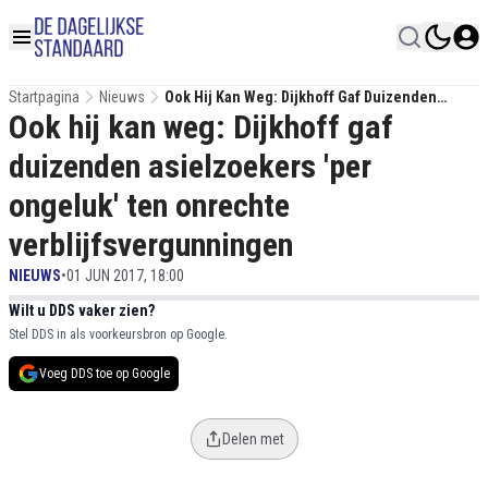
Startpagina
Nieuws
Ook Hij Kan Weg: Dijkhoff Gaf Duizenden
Ook hij kan weg: Dijkhoff gaf
Asielzoekers 'per Ongeluk' Ten Onrechte
Verblijfsvergunningen
duizenden asielzoekers 'per
ongeluk' ten onrechte
verblijfsvergunningen
NIEUWS
•
01 JUN 2017, 18:00
Wilt u DDS vaker zien?
Stel DDS in als voorkeursbron op Google.
Voeg DDS toe op Google
Delen met