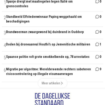
1
Spanje dreigt met maatregelen tegen Italië om
0
grenscontroles
2
Standbeeld Elfstedenwinnaar Paping weggehaald om
0
beschadigingen
3
Brandweerman zwaargewond bij duinbrand in Ouddorp
0
4
Doden bij droneaanval Houthi's op Jemenitische militairen
1
5
Spaanse politie rolt grote smokkelbende op, 78 arrestaties
0
6
Migratie per algoritme: Wereldvreemde rechters saboteren
9
risicocontrolering op illegale visumaanvragen
Meer artikelen