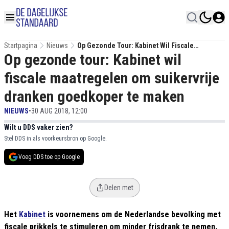
Startpagina
Nieuws
Op Gezonde Tour: Kabinet Wil Fiscale
Op gezonde tour: Kabinet wil
Maatregelen Om Suikervrije Dranken
Goedkoper Te Maken
fiscale maatregelen om suikervrije
dranken goedkoper te maken
NIEUWS
•
30 AUG 2018, 12:00
Wilt u DDS vaker zien?
Stel DDS in als voorkeursbron op Google.
Voeg DDS toe op Google
Delen met
Het
Kabinet
is voornemens om de Nederlandse bevolking met
fiscale prikkels te stimuleren om minder frisdrank te nemen.