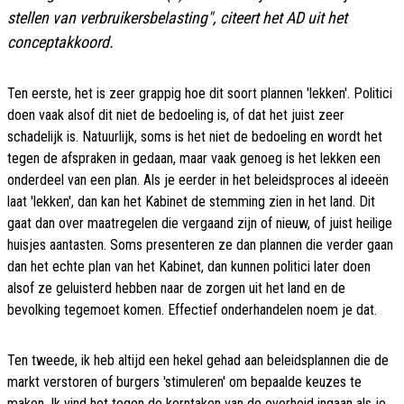
stellen van verbruikersbelasting", citeert
het AD
uit het
conceptakkoord.
Ten eerste, het is zeer grappig hoe dit soort plannen 'lekken'. Politici
doen vaak alsof dit niet de bedoeling is, of dat het juist zeer
schadelijk is. Natuurlijk, soms is het niet de bedoeling en wordt het
tegen de afspraken in gedaan, maar vaak genoeg is het lekken een
onderdeel van een plan. Als je eerder in het beleidsproces al ideeën
laat 'lekken', dan kan het Kabinet de stemming zien in het land. Dit
gaat dan over maatregelen die vergaand zijn of nieuw, of juist heilige
huisjes aantasten. Soms presenteren ze dan plannen die verder gaan
dan het echte plan van het Kabinet, dan kunnen politici later doen
alsof ze geluisterd hebben naar de zorgen uit het land en de
bevolking tegemoet komen. Effectief onderhandelen noem je dat.
Ten tweede, ik heb altijd een hekel gehad aan beleidsplannen die de
markt verstoren of burgers 'stimuleren' om bepaalde keuzes te
maken. Ik vind het tegen de kerntaken van de overheid ingaan als je