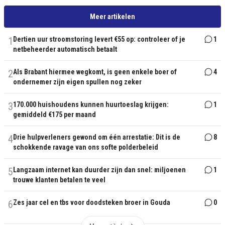
Meer artikelen
1
Dertien uur stroomstoring levert €55 op: controleer of je
1
netbeheerder automatisch betaalt
2
Als Brabant hiermee wegkomt, is geen enkele boer of
4
ondernemer zijn eigen spullen nog zeker
3
170.000 huishoudens kunnen huurtoeslag krijgen:
1
gemiddeld €175 per maand
4
Drie hulpverleners gewond om één arrestatie: Dit is de
8
schokkende ravage van ons softe polderbeleid
5
Langzaam internet kan duurder zijn dan snel: miljoenen
1
trouwe klanten betalen te veel
6
Zes jaar cel en tbs voor doodsteken broer in Gouda
0