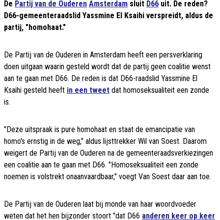
De
Partij van de Ouderen
Amsterdam
sluit
D66
uit. De reden?
D66-gemeenteraadslid Yassmine El Ksaihi verspreidt, aldus de
partij, "homohaat."
De Partij van de Ouderen in Amsterdam heeft een persverklaring
doen uitgaan waarin gesteld wordt dat de partij geen coalitie wenst
aan te gaan met D66. De reden is dat D66-raadslid Yassmine El
Ksaihi gesteld heeft
in een tweet
dat homoseksualiteit een zonde
is.
"Deze uitspraak is pure homohaat en staat de emancipatie van
homo's ernstig in de weg," aldus lijsttrekker Wil van Soest. Daarom
weigert de Partij van de Ouderen na de gemeenteraadsverkiezingen
een coalitie aan te gaan met D66. "Homoseksualiteit een zonde
noemen is volstrekt onaanvaardbaar," voegt Van Soest daar aan toe.
De Partij van de Ouderen laat bij monde van haar woordvoeder
weten dat het hen bijzonder stoort "dat D66
anderen keer op keer