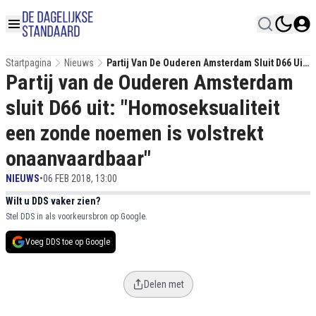
Startpagina
Nieuws
Partij Van De Ouderen Amsterdam Sluit D66 Uit:
Partij van de Ouderen Amsterdam
"Homoseksualiteit Een Zonde Noemen Is
Volstrekt Onaanvaardbaar"
sluit D66 uit: "Homoseksualiteit
een zonde noemen is volstrekt
onaanvaardbaar"
NIEUWS
•
06 FEB 2018, 13:00
Wilt u DDS vaker zien?
Stel DDS in als voorkeursbron op Google.
Voeg DDS toe op Google
Delen met