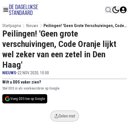
Startpagina
Nieuws
Peilingen! 'Geen Grote Verschuivingen, Code
Peilingen! 'Geen grote
Oranje Lijkt Wel Zeker Van Een Zetel In Den
Haag'
verschuivingen, Code Oranje lijkt
wel zeker van een zetel in Den
Haag'
NIEUWS
•
22 NOV 2020, 10:00
Wilt u DDS vaker zien?
Stel DDS in als voorkeursbron op Google.
Voeg DDS toe op Google
Delen met