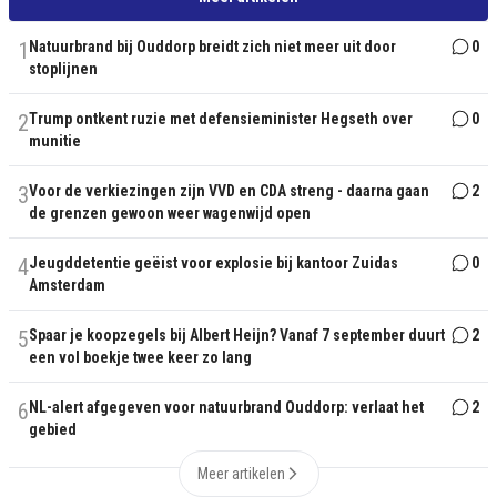
1
Natuurbrand bij Ouddorp breidt zich niet meer uit door
0
stoplijnen
2
Trump ontkent ruzie met defensieminister Hegseth over
0
munitie
3
Voor de verkiezingen zijn VVD en CDA streng - daarna gaan
2
de grenzen gewoon weer wagenwijd open
4
Jeugddetentie geëist voor explosie bij kantoor Zuidas
0
Amsterdam
5
Spaar je koopzegels bij Albert Heijn? Vanaf 7 september duurt
2
een vol boekje twee keer zo lang
6
NL-alert afgegeven voor natuurbrand Ouddorp: verlaat het
2
gebied
Meer artikelen