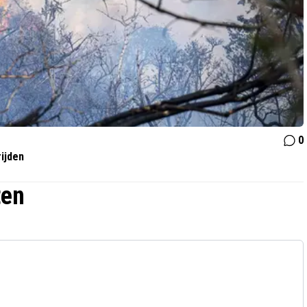
0
ijden
ten