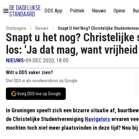
DDS App
Politiek
Nieuws
Opinie
Bui
Startpagina
Nieuws
Snapt U Het Nog? Christelijke Studentenve
Snapt u het nog? Christelijke
los: 'Ja dat mag, want vrijhei
NIEUWS
•
09 DEC 2020, 18:00
Wilt u DDS vaker zien?
Stel DDS in als voorkeursbron op Google.
Voeg DDS toe op Google
In Groningen speelt zich een bizarre situatie af, buurtb
de Christelijke Studentvereniging
Navigators
ervaren veel
mochten toch niet meer plaatsvinden in deze tijd? Nou bij