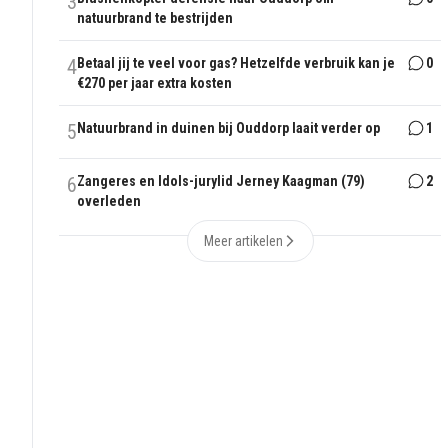
3
natuurbrand te bestrijden
4
Betaal jij te veel voor gas? Hetzelfde verbruik kan je
0
€270 per jaar extra kosten
5
Natuurbrand in duinen bij Ouddorp laait verder op
1
6
Zangeres en Idols-jurylid Jerney Kaagman (79)
2
overleden
Meer artikelen