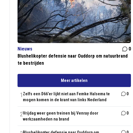
Nieuws
0
Blushelikopter defensie naar Ouddorp om natuurbrand
te bestrijden
Meer artikelen
1
Zelfs een D66’er lijkt niet aan Femke Halsema te
0
mogen komen in de krant van links Nederland
2
Vrijdag weer geen treinen bij Venray door
0
werkzaamheden na brand
Blushelikopter defensie naar Ouddorp om
0