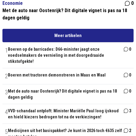
Economie
0
Met de auto naar Oostenrijk? Dit digitale vignet is pas na 18
dagen geldig
Meer artikelen
1
Boeren op de barricades: D66-minister jaagt onze
0
voedselmakers de vernieling in met doorgedraaide
stikstofgekte!
2
Boeren met tractoren demonstreren in Maas en Waal
0
3
Met de auto naar Oostenrijk? Dit digitale vignet is pas na 18
0
dagen geldig
4
VVD-schandaal ontploft: Minister Mariëlle Paul loog ijskoud
3
en hield kiezers bedrogen tot na de verkiezingen!
5
Medicijnen uit het basispakket? Je kunt in 2026 toch €635 zelf
2