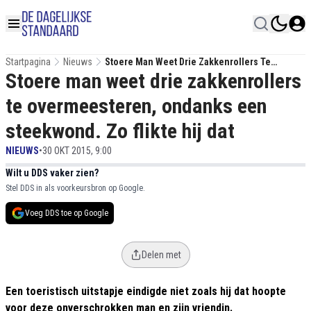
Startpagina
Nieuws
Stoere Man Weet Drie Zakkenrollers Te
Stoere man weet drie zakkenrollers
Overmeesteren, Ondanks Een Steekwond. Zo
Flikte Hij Dat
te overmeesteren, ondanks een
steekwond. Zo flikte hij dat
NIEUWS
•
30 OKT 2015, 9:00
Wilt u DDS vaker zien?
Stel DDS in als voorkeursbron op Google.
Voeg DDS toe op Google
Delen met
Een toeristisch uitstapje eindigde niet zoals hij dat hoopte
voor deze onverschrokken man en zijn vriendin.