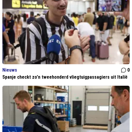
Nieuws
0
Spanje checkt zo'n tweehonderd vliegtuigpassagiers uit Italië