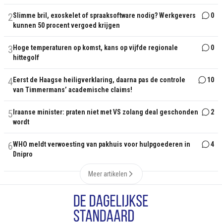
2
Slimme bril, exoskelet of spraaksoftware nodig? Werkgevers
0
kunnen 50 procent vergoed krijgen
3
Hoge temperaturen op komst, kans op vijfde regionale
0
hittegolf
4
Eerst de Haagse heiligverklaring, daarna pas de controle
10
van Timmermans’ academische claims!
5
Iraanse minister: praten niet met VS zolang deal geschonden
2
wordt
6
WHO meldt verwoesting van pakhuis voor hulpgoederen in
4
Dnipro
Meer artikelen