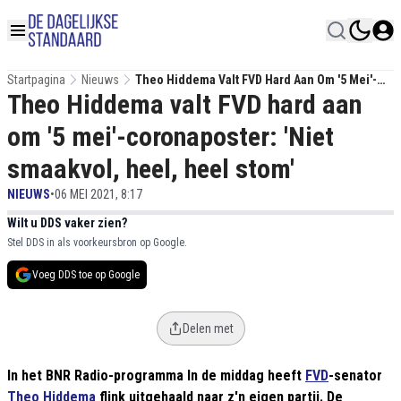
Startpagina
Nieuws
Theo Hiddema Valt FVD Hard Aan Om '5 Mei'-
Theo Hiddema valt FVD hard aan
Coronaposter: 'Niet Smaakvol, Heel, Heel Stom'
om '5 mei'-coronaposter: 'Niet
smaakvol, heel, heel stom'
NIEUWS
•
06 MEI 2021, 8:17
Wilt u DDS vaker zien?
Stel DDS in als voorkeursbron op Google.
Voeg DDS toe op Google
Delen met
In het BNR Radio-programma In de middag heeft
FVD
-senator
Theo Hiddema
flink uitgehaald naar z'n eigen partij. De