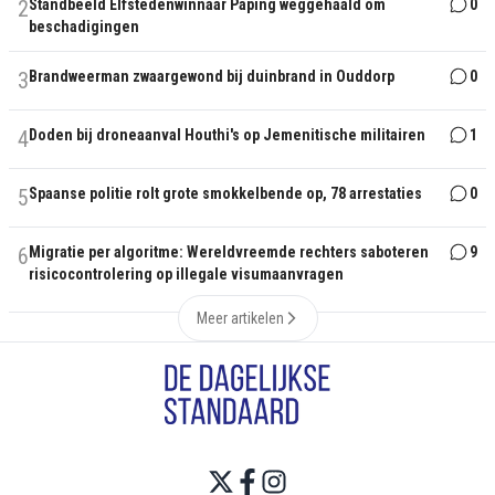
2
Standbeeld Elfstedenwinnaar Paping weggehaald om
0
beschadigingen
3
Brandweerman zwaargewond bij duinbrand in Ouddorp
0
4
Doden bij droneaanval Houthi's op Jemenitische militairen
1
5
Spaanse politie rolt grote smokkelbende op, 78 arrestaties
0
6
Migratie per algoritme: Wereldvreemde rechters saboteren
9
risicocontrolering op illegale visumaanvragen
Meer artikelen