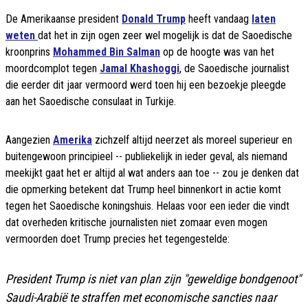
De Amerikaanse president
Donald Trump
heeft vandaag
laten
weten
dat het in zijn ogen zeer wel mogelijk is dat de Saoedische
kroonprins
Mohammed Bin Salman
op de hoogte was van het
moordcomplot tegen
Jamal Khashoggi
, de Saoedische journalist
die eerder dit jaar vermoord werd toen hij een bezoekje pleegde
aan het Saoedische consulaat in Turkije.
Aangezien
Amerika
zichzelf altijd neerzet als moreel superieur en
buitengewoon principieel -- publiekelijk in ieder geval, als niemand
meekijkt gaat het er altijd al wat anders aan toe -- zou je denken dat
die opmerking betekent dat Trump heel binnenkort in actie komt
tegen het Saoedische koningshuis. Helaas voor een ieder die vindt
dat overheden kritische journalisten niet zomaar even mogen
vermoorden doet Trump precies het tegengestelde:
President Trump is niet van plan zijn "geweldige bondgenoot"
Saudi-Arabië te straffen met economische sancties naar