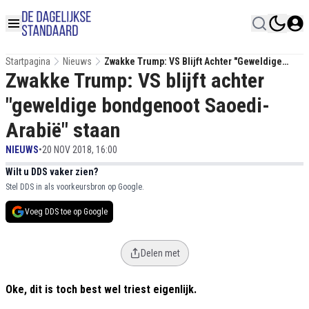
Startpagina
Nieuws
Zwakke Trump: VS Blijft Achter "geweldige
Zwakke Trump: VS blijft achter
Bondgenoot Saoedi-Arabië" Staan
"geweldige bondgenoot Saoedi-
Arabië" staan
NIEUWS
•
20 NOV 2018, 16:00
Wilt u DDS vaker zien?
Stel DDS in als voorkeursbron op Google.
Voeg DDS toe op Google
Delen met
Oke, dit is toch best wel triest eigenlijk.