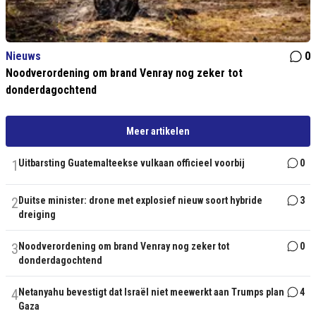
Nieuws
0
Noodverordening om brand Venray nog zeker tot
donderdagochtend
Meer artikelen
1
Uitbarsting Guatemalteekse vulkaan officieel voorbij
0
2
Duitse minister: drone met explosief nieuw soort hybride
3
dreiging
3
Noodverordening om brand Venray nog zeker tot
0
donderdagochtend
4
Netanyahu bevestigt dat Israël niet meewerkt aan Trumps plan
4
Gaza