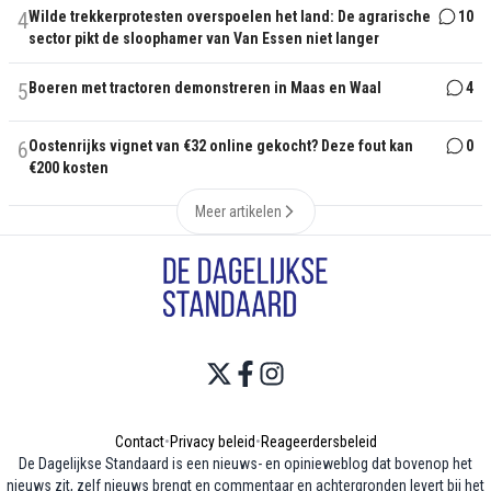
4
Wilde trekkerprotesten overspoelen het land: De agrarische
10
sector pikt de sloophamer van Van Essen niet langer
5
Boeren met tractoren demonstreren in Maas en Waal
4
6
Oostenrijks vignet van €32 online gekocht? Deze fout kan
0
€200 kosten
Meer artikelen
Contact
•
Privacy beleid
•
Reageerdersbeleid
De Dagelijkse Standaard is een nieuws- en opinieweblog dat bovenop het
nieuws zit, zelf nieuws brengt en commentaar en achtergronden levert bij het