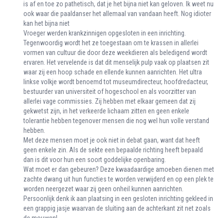
is af en toe zo pathetisch, dat je het bijna niet kan geloven. Ik weet nu
ook waar die paaldanser het allemaal van vandaan heeft. Nog idioter
kan het bijna niet
Vroeger werden krankzinnigen opgesloten in een inrichting.
Tegenwoordig wordt het ze toegestaan om te krassen in allerlei
vormen van cultuur die door deze weekdieren als beledigend wordt
ervaren. Het vervelende is dat dit menselijk pulp vaak op plaatsen zit
waar zij een hoop schade en ellende kunnen aanrichten. Het ultra
linkse volkje wordt benoemd tot museumdirecteur, hoofdredacteur,
bestuurder van universiteit of hogeschool en als voorzitter van
allerlei vage commissies. Zij hebben met elkaar gemeen dat zij
gekwetst zijn, in het verkeerde lichaam zitten en geen enkele
tolerantie hebben tegenover mensen die nog wel hun volle verstand
hebben.
Met deze mensen moet je ook niet in debat gaan, want dat heeft
geen enkele zin. Als de sekte een bepaalde richting heeft bepaald
dan is dit voor hun een soort goddelijke openbaring.
Wat moet er dan gebeuren? Deze kwaadaardige amoeben dienen met
zachte dwang uit hun functies te worden verwijderd en op een plek te
worden neergezet waar zij geen onheil kunnen aanrichten.
Persoonlijk denk ik aan plaatsing in een gesloten inrichting gekleed in
een grappig jasje waarvan de sluiting aan de achterkant zit net zoals
de mouwen!