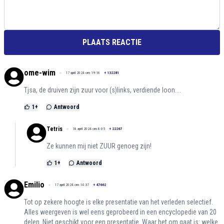
PLAATS REACTIE
ome-wim
17 april 2024 om 19:16
+
132281
Tjsa, de druiven zijn zuur voor (s)links, verdiende loon....
1
+
Antwoord
Tetris
18 april 2024 om 8:05
+
22267
Ze kunnen mij niet ZUUR genoeg zijn!
1
+
Antwoord
Emilio
17 april 2024 om 14:37
+
47662
Tot op zekere hoogte is elke presentatie van het verleden selectief.
Alles weergeven is wel eens geprobeerd in een encyclopedie van 20
delen. Niet geschikt voor een presentatie. Waar het om gaat is: welke