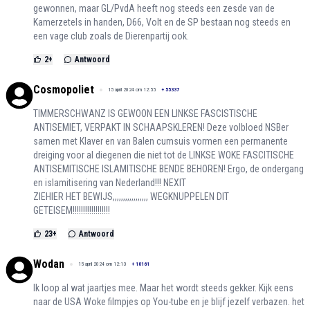
gewonnen, maar GL/PvdA heeft nog steeds een zesde van de
Kamerzetels in handen, D66, Volt en de SP bestaan nog steeds en
een vage club zoals de Dierenpartij ook.
2
+
Antwoord
Cosmopoliet
15 april 2024 om 12:55
+
55337
TIMMERSCHWANZ IS GEWOON EEN LINKSE FASCISTISCHE
ANTISEMIET, VERPAKT IN SCHAAPSKLEREN! Deze volbloed NSBer
samen met Klaver en van Balen cumsuis vormen een permanente
dreiging voor al diegenen die niet tot de LINKSE WOKE FASCITISCHE
ANTISEMITISCHE ISLAMITISCHE BENDE BEHOREN! Ergo, de ondergang
en islamitisering van Nederland!!! NEXIT
ZIEHIER HET BEWIJS,,,,,,,,,,,,,,,,, WEGKNUPPELEN DIT
GETEISEM!!!!!!!!!!!!!!!!!!
23
+
Antwoord
Wodan
15 april 2024 om 12:13
+
10161
Ik loop al wat jaartjes mee. Maar het wordt steeds gekker. Kijk eens
naar de USA Woke filmpjes op You-tube en je blijf jezelf verbazen. het