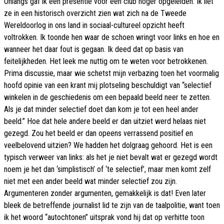
Onlangs gaf ik een presentie voor een club hoger opgeleiden. Ik liet
ze in een historisch overzicht zien wat zich na de Tweede
Wereldoorlog in ons land in sociaal-cultureel opzicht heeft
voltrokken. Ik toonde hen waar de schoen wringt voor links en hoe en
wanneer het daar fout is gegaan. Ik deed dat op basis van
feitelijkheden. Het leek me nuttig om te weten voor betrokkenen.
Prima discussie, maar wie schetst mijn verbazing toen het voormalig
hoofd opinie van een krant mij plotseling beschuldigt van “selectief
winkelen in de geschiedenis om een bepaald beeld neer te zetten.
Als je dat minder selectief doet dan kom je tot een heel ander
beeld.” Hoe dat hele andere beeld er dan uitziet werd helaas niet
gezegd. Zou het beeld er dan opeens verrassend positief en
veelbelovend uitzien? We hadden het dolgraag gehoord. Het is een
typisch verweer van links: als het je niet bevalt wat er gezegd wordt
noem je het dan ‘simplistisch’ of ‘te selectief’, maar men komt zelf
niet met een ander beeld wat minder selectief zou zijn.
Argumenteren zonder argumenten, gemakkelijk is dat! Even later
bleek de betreffende journalist lid te zijn van de taalpolitie, want toen
ik het woord “autochtonen” uitsprak vond hij dat op verhitte toon