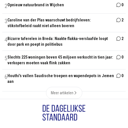
2
Opnieuw natuurbrand in Wijchen
0
3
Caroline van der Plas waarschuwt bedrijfsleven:
2
stikstofbeleid raakt niet alleen boeren
4
Bizarre taferelen in Breda: Naakte flakka-verslaafde loopt
2
door park en poept in politiebus
5
Slechts 225 woningen boven €5 miljoen verkocht in tien jaar:
0
verkopers moeten vaak flink zakken
6
Houthi's vallen Saudische troepen en wapendepots in Jemen
0
aan
Meer artikelen