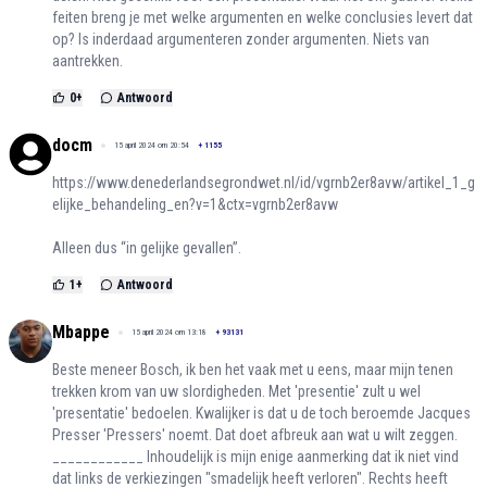
feiten breng je met welke argumenten en welke conclusies levert dat
op? Is inderdaad argumenteren zonder argumenten. Niets van
aantrekken.
0
+
Antwoord
docm
15 april 2024 om 20:54
+
1155
https://www.denederlandsegrondwet.nl/id/vgrnb2er8avw/artikel_1_g
elijke_behandeling_en?v=1&ctx=vgrnb2er8avw
Alleen dus “in gelijke gevallen”.
1
+
Antwoord
Mbappe
15 april 2024 om 13:18
+
93131
Beste meneer Bosch, ik ben het vaak met u eens, maar mijn tenen
trekken krom van uw slordigheden. Met 'presentie' zult u wel
'presentatie' bedoelen. Kwalijker is dat u de toch beroemde Jacques
Presser 'Pressers' noemt. Dat doet afbreuk aan wat u wilt zeggen.
____________ Inhoudelijk is mijn enige aanmerking dat ik niet vind
dat links de verkiezingen "smadelijk heeft verloren". Rechts heeft