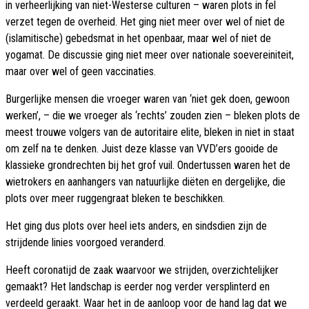
in verheerlijking van niet-Westerse culturen – waren plots in fel
verzet tegen de overheid. Het ging niet meer over wel of niet de
(islamitische) gebedsmat in het openbaar, maar wel of niet de
yogamat. De discussie ging niet meer over nationale soevereiniteit,
maar over wel of geen vaccinaties.
Burgerlijke mensen die vroeger waren van ‘niet gek doen, gewoon
werken’, – die we vroeger als ‘rechts’ zouden zien – bleken plots de
meest trouwe volgers van de autoritaire elite, bleken in niet in staat
om zelf na te denken. Juist deze klasse van VVD’ers gooide de
klassieke grondrechten bij het grof vuil. Ondertussen waren het de
wietrokers en aanhangers van natuurlijke diëten en dergelijke, die
plots over meer ruggengraat bleken te beschikken.
Het ging dus plots over heel iets anders, en sindsdien zijn de
strijdende linies voorgoed veranderd.
Heeft coronatijd de zaak waarvoor we strijden, overzichtelijker
gemaakt? Het landschap is eerder nog verder versplinterd en
verdeeld geraakt. Waar het in de aanloop voor de hand lag dat we