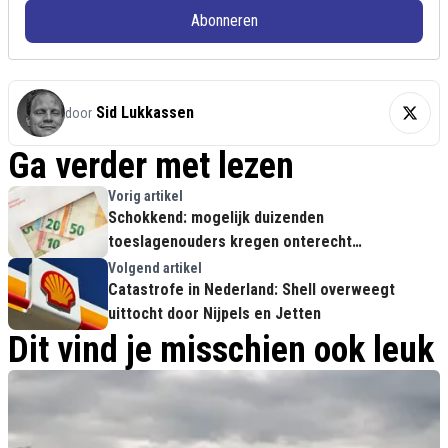
Abonneren
Sid Lukkassen
door
Ga verder met lezen
Vorig artikel
Schokkend: mogelijk duizenden
toeslagenouders kregen onterecht
compensatie
Volgend artikel
Catastrofe in Nederland: Shell overweegt
uittocht door Nijpels en Jetten
Dit vind je misschien ook leuk