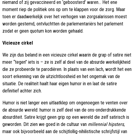
niemand of zij gevaccineerd en ‘geboosterd’ waren... Het ene
moment riep de politiek ons op om te klappen voor de zorg. Maar
toen er daadwerkelijk over het verhogen van zorgsalarissen moest
worden gestemd, ontvluchtten de parlementariërs het parlement
zodat er geen quotum kon worden gehaald.
Vicieuze cirkel
We zijn dus beland in een vicieuze cirkel waarin de grap of satire niet
meer “tegen” iets is – ze is zelf al deel van de absurde werkelijkheid
die ze probeerde te parodiëren. In plaats van een lach, wordt het een
soort erkenning van de uitzichtloosheid en het ongemak van de
situatie. De realiteit haalt haar eigen humor in en laat de satire
definitief achter zich.
Humor is niet langer een uitlaatklep om ongenoegen te venten over
de absurde wereld: humor is zelf deel van de ons-onderdrukkende
absurditeit. Satire krijgt geen grip op een wereld die zelf satirisch is
geworden. Dit zien we goed in de cultuur van
millennial hipsters
,
maar ook bijvoorbeeld aan de schijtlollig-nihilistische schrijfstijl van