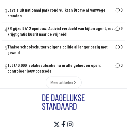
3
Java sluit nationaal park rond vulkaan Bromo af vanwege
0
branden
4
XR gijzelt A12 opnieuw: Activist verdacht van bijten agent, rest
9
krijgt gratis busrit naar de vrijheid!
5
Thaise schoolschutter volgens politie al langer bezig met
0
geweld
6
Tot €40.000 isolatiesubsidie nu in alle gebieden open:
0
controleer jouw postcode
Meer artikelen