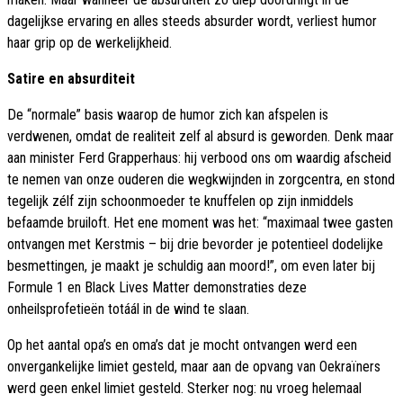
dagelijkse ervaring en alles steeds absurder wordt, verliest humor
haar grip op de werkelijkheid.
Satire en absurditeit
De “normale” basis waarop de humor zich kan afspelen is
verdwenen, omdat de realiteit zelf al absurd is geworden. Denk maar
aan minister Ferd Grapperhaus: hij verbood ons om waardig afscheid
te nemen van onze ouderen die wegkwijnden in zorgcentra, en stond
tegelijk zélf zijn schoonmoeder te knuffelen op zijn inmiddels
befaamde bruiloft. Het ene moment was het: “maximaal twee gasten
ontvangen met Kerstmis – bij drie bevorder je potentieel dodelijke
besmettingen, je maakt je schuldig aan moord!”, om even later bij
Formule 1 en Black Lives Matter demonstraties deze
onheilsprofetieën totáál in de wind te slaan.
Op het aantal opa’s en oma’s dat je mocht ontvangen werd een
onvergankelijke limiet gesteld, maar aan de opvang van Oekraïners
werd geen enkel limiet gesteld. Sterker nog: nu vroeg helemaal