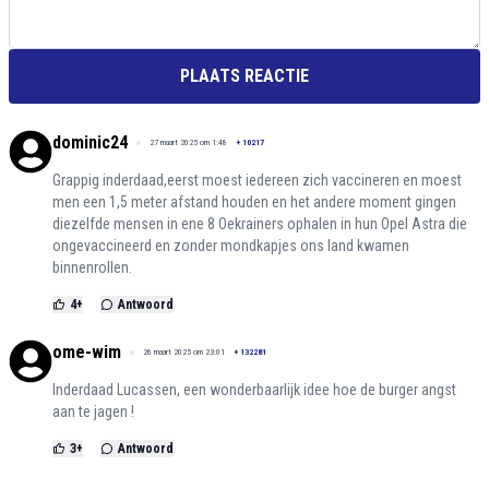
PLAATS REACTIE
dominic24
27 maart 2025 om 1:48
+
10217
Grappig inderdaad,eerst moest iedereen zich vaccineren en moest
men een 1,5 meter afstand houden en het andere moment gingen
diezelfde mensen in ene 8 Oekrainers ophalen in hun Opel Astra die
ongevaccineerd en zonder mondkapjes ons land kwamen
binnenrollen.
4
+
Antwoord
ome-wim
26 maart 2025 om 23:01
+
132281
Inderdaad Lucassen, een wonderbaarlijk idee hoe de burger angst
aan te jagen !
3
+
Antwoord