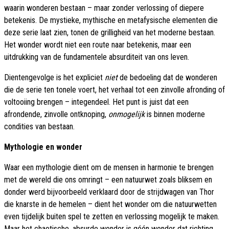
waarin wonderen bestaan – maar zonder verlossing of diepere
betekenis. De mystieke, mythische en metafysische elementen die
deze serie laat zien, tonen de grilligheid van het moderne bestaan.
Het wonder wordt niet een route naar betekenis, maar een
uitdrukking van de fundamentele absurditeit van ons leven.
Dientengevolge is het expliciet
niet
de bedoeling dat de wonderen
die de serie ten tonele voert, het verhaal tot een zinvolle afronding of
voltooiing brengen – integendeel. Het punt is juist dat een
afrondende, zinvolle ontknoping,
onmogelijk
is binnen moderne
condities van bestaan.
Mythologie en wonder
Waar een mythologie dient om de mensen in harmonie te brengen
met de wereld die ons omringt – een natuurwet zoals bliksem en
donder werd bijvoorbeeld verklaard door de strijdwagen van Thor
die knarste in de hemelen – dient het wonder om die natuurwetten
even tijdelijk buiten spel te zetten en verlossing mogelijk te maken.
Maar het chaotische, absurde wonder is géén wonder dat richting