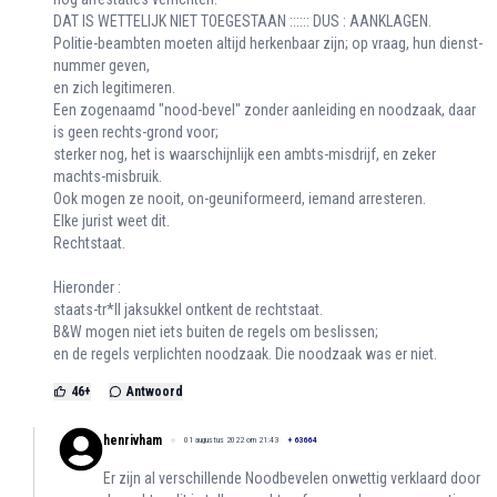
DAT IS WETTELIJK NIET TOEGESTAAN :::::: DUS : AANKLAGEN.
Politie-beambten moeten altijd herkenbaar zijn; op vraag, hun dienst-
nummer geven,
en zich legitimeren.
Een zogenaamd "nood-bevel" zonder aanleiding en noodzaak, daar
is geen rechts-grond voor;
sterker nog, het is waarschijnlijk een ambts-misdrijf, en zeker
machts-misbruik.
Ook mogen ze nooit, on-geuniformeerd, iemand arresteren.
Elke jurist weet dit.
Rechtstaat.
Hieronder :
staats-tr*ll jaksukkel ontkent de rechtstaat.
B&W mogen niet iets buiten de regels om beslissen;
en de regels verplichten noodzaak. Die noodzaak was er niet.
46
+
Antwoord
henrivham
01 augustus 2022 om 21:43
+
63664
Er zijn al verschillende Noodbevelen onwettig verklaard door