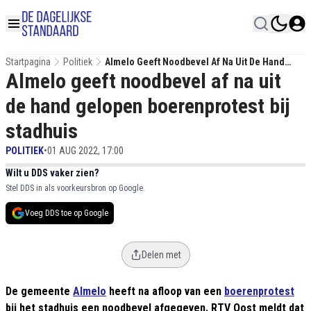
Startpagina
Politiek
Almelo Geeft Noodbevel Af Na Uit De Hand
Almelo geeft noodbevel af na uit
Gelopen Boerenprotest Bij Stadhuis
de hand gelopen boerenprotest bij
stadhuis
POLITIEK
•
01 AUG 2022, 17:00
Wilt u DDS vaker zien?
Stel DDS in als voorkeursbron op Google.
Voeg DDS toe op Google
Delen met
De gemeente
Almelo
heeft na afloop van een
boerenprotest
bij het stadhuis een noodbevel afgegeven. RTV Oost meldt dat