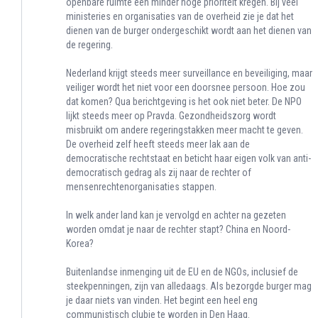
openbare ruimte een minder hoge prioriteit kregen. Bij veel
ministeries en organisaties van de overheid zie je dat het
dienen van de burger ondergeschikt wordt aan het dienen van
de regering.
Nederland krijgt steeds meer surveillance en beveiliging, maar
veiliger wordt het niet voor een doorsnee persoon. Hoe zou
dat komen? Qua berichtgeving is het ook niet beter. De NPO
lijkt steeds meer op Pravda. Gezondheidszorg wordt
misbruikt om andere regeringstakken meer macht te geven.
De overheid zelf heeft steeds meer lak aan de
democratische rechtstaat en beticht haar eigen volk van anti-
democratisch gedrag als zij naar de rechter of
mensenrechtenorganisaties stappen.
In welk ander land kan je vervolgd en achter na gezeten
worden omdat je naar de rechter stapt? China en Noord-
Korea?
Buitenlandse inmenging uit de EU en de NGOs, inclusief de
steekpenningen, zijn van alledaags. Als bezorgde burger mag
je daar niets van vinden. Het begint een heel eng
communistisch clubje te worden in Den Haag.