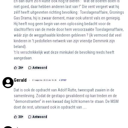
En dan durft zo'n Rutte óók nog te bléren : "Wat de boeren doen is
niet goed, daar hebben anderen last van !" Die vent vergeet wat hij
zélf heeft uitgevreten richting bevolking : Toeslagenaffaire, Gronings
Gas Drama, hij is zwaar dement, maar ook uiterst vals en geniepig.
Hij heeft nog geen begin van een oplossing bedacht voor de
slachtoffers van de mede door hem veroorzaakte Toeslagenaffaire,
wáár zijn de weggehaalde kinderen gebleven ? (ik vermoed dat veel
kinderen in 't pedofielen-netwerk van zijn vriendje Demmink zijn
beland).
't Is verschrikkelijk wat deze minkukel de bevolking reeds heeft
aangedaan.
26
+
Antwoord
Gerald
01 augustus 2022 om 18:28
+
27707
Dat is ook de opdracht van Adolf Rutte, tweespalt zaaien in de
samenleving. Zodat de gestapo gevalideerd op kan treden en de
“demonstranten” in een kwaad dag licht komen te staan. De MSM
doet de rest, uiteraard ook in opdracht van …..
30
+
Antwoord