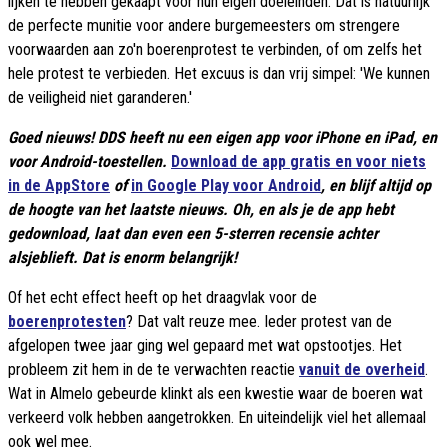
lijken te hebben gekaapt voor hun eigen doeleinden. Dat is natuurlijk
de perfecte munitie voor andere burgemeesters om strengere
voorwaarden aan zo'n boerenprotest te verbinden, of om zelfs het
hele protest te verbieden. Het excuus is dan vrij simpel: 'We kunnen
de veiligheid niet garanderen.'
Goed nieuws! DDS heeft nu een eigen app voor iPhone en iPad, en
voor Android-toestellen.
Download de app gratis en voor niets
in de AppStore
of
in Google Play voor Android
, en blijf altijd op
de hoogte van het laatste nieuws. Oh, en als je de app hebt
gedownload, laat dan even een 5-sterren recensie achter
alsjeblieft. Dat is enorm belangrijk!
Of het echt effect heeft op het draagvlak voor de
boerenprotesten
? Dat valt reuze mee. Ieder protest van de
afgelopen twee jaar ging wel gepaard met wat opstootjes. Het
probleem zit hem in de te verwachten reactie
vanuit de overheid
.
Wat in Almelo gebeurde klinkt als een kwestie waar de boeren wat
verkeerd volk hebben aangetrokken. En uiteindelijk viel het allemaal
ook wel mee.