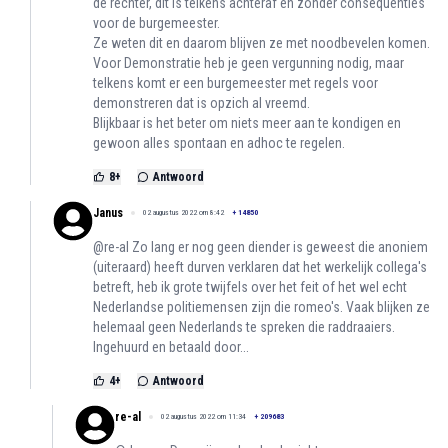
de rechter, dit is telkens achteraf en zonder consequenties
voor de burgemeester.
Ze weten dit en daarom blijven ze met noodbevelen komen.
Voor Demonstratie heb je geen vergunning nodig, maar
telkens komt er een burgemeester met regels voor
demonstreren dat is opzich al vreemd.
Blijkbaar is het beter om niets meer aan te kondigen en
gewoon alles spontaan en adhoc te regelen.
8
+
Antwoord
Janus
02 augustus 2022 om 8:42
+
14850
@re-al Zo lang er nog geen diender is geweest die anoniem
(uiteraard) heeft durven verklaren dat het werkelijk collega's
betreft, heb ik grote twijfels over het feit of het wel echt
Nederlandse politiemensen zijn die romeo's. Vaak blijken ze
helemaal geen Nederlands te spreken die raddraaiers.
Ingehuurd en betaald door...
4
+
Antwoord
re-al
02 augustus 2022 om 11:34
+
209683