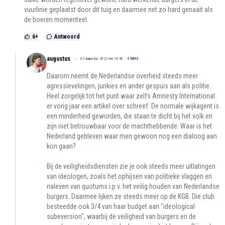
vuurlinie geplaatst door dit tuig en daarmee net zo hard genaait als
de boeren momenteel.
6
+
Antwoord
augustus
02 augustus 2022 om 14:56
+
5672
Daarom neemt de Nederlandse overheid steeds meer
agressievelingen, junkies en ander gespuis aan als politie.
Heel zorgelijk tot het punt waar zelfs Amnesty International
er vorig jaar een artikel over schreef. De normale wijkagent is
een minderheid geworden, die staan te dicht bij het volk en
zijn niet betrouwbaar voor de machthebbende. Waar is het
Nederland gebleven waar men gewoon nog een dialoog aan
kon gaan?
Bij de veiligheidsdiensten zie je ook steeds meer uitlatingen
van ideologen, zoals het ophijsen van politieke vlaggen en
naleven van quotums i.p.v. het veilig houden van Nederlandse
burgers. Daarmee lijken ze steeds meer op de KGB. Die club
besteedde ook 3/4 van haar budget aan "ideological
subeversion", waarbij de veiligheid van burgers en de