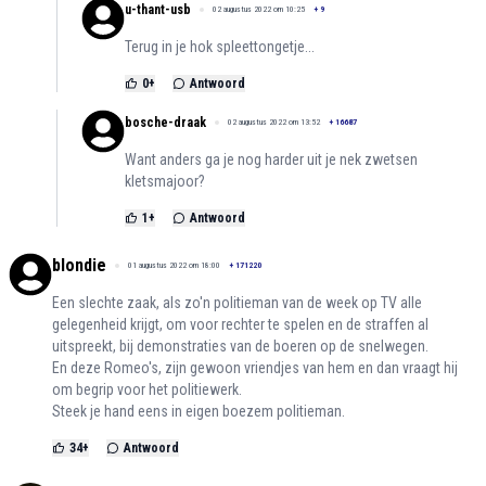
u-thant-usb
02 augustus 2022 om 10:25
+
9
Terug in je hok spleettongetje...
0
+
Antwoord
bosche-draak
02 augustus 2022 om 13:52
+
16687
Want anders ga je nog harder uit je nek zwetsen
kletsmajoor?
1
+
Antwoord
blondie
01 augustus 2022 om 18:00
+
171220
Een slechte zaak, als zo'n politieman van de week op TV alle
gelegenheid krijgt, om voor rechter te spelen en de straffen al
uitspreekt, bij demonstraties van de boeren op de snelwegen.
En deze Romeo's, zijn gewoon vriendjes van hem en dan vraagt hij
om begrip voor het politiewerk.
Steek je hand eens in eigen boezem politieman.
34
+
Antwoord