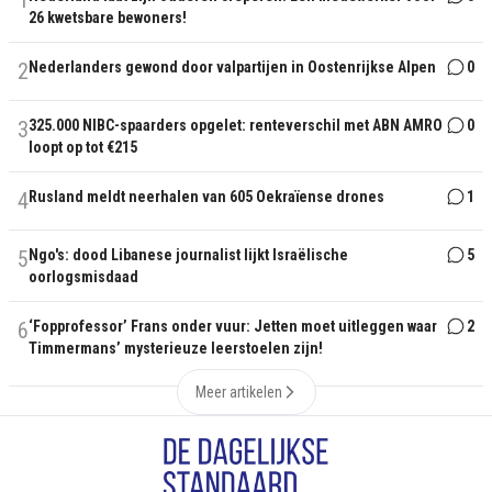
26 kwetsbare bewoners!
2
Nederlanders gewond door valpartijen in Oostenrijkse Alpen
0
3
325.000 NIBC-spaarders opgelet: renteverschil met ABN AMRO
0
loopt op tot €215
4
Rusland meldt neerhalen van 605 Oekraïense drones
1
5
Ngo's: dood Libanese journalist lijkt Israëlische
5
oorlogsmisdaad
6
‘Fopprofessor’ Frans onder vuur: Jetten moet uitleggen waar
2
Timmermans’ mysterieuze leerstoelen zijn!
Meer artikelen