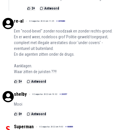
3
+
Antwoord
re-al
02 augustus 2022 om 11:25
+
209683
Een "nood-bevel" zonder noodzaak en zonder rechts-grond.
En er werd weer, nodeloos grof Politie-geweld toegepast;
compleet met illegale arrestaties door 'under covers' -
eventueel uit buitenland.
En die agenten zitten onder de drugs.
Aanklagen.
Waar zitten de juristen ??!!
5
+
Antwoord
shelby
02 augustus 2022 om 10:32
+
20357
Mooi
0
+
Antwoord
Superman
02 augustus 2022 om 9:43
+
46884