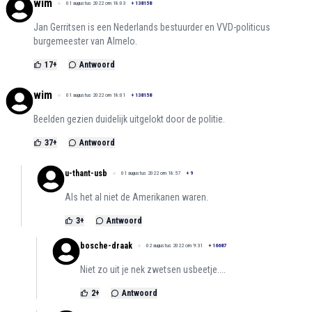
wim
01 augustus 2022 om 18:03
+
138158
Jan Gerritsen is een Nederlands bestuurder en VVD-politicus
burgemeester van Almelo.
17
+
Antwoord
wim
01 augustus 2022 om 18:01
+
138158
Beelden gezien duidelijk uitgelokt door de politie.
37
+
Antwoord
u-thant-usb
01 augustus 2022 om 18:57
+
9
Als het al niet de Amerikanen waren.
3
+
Antwoord
bosche-draak
02 augustus 2022 om 9:31
+
16687
Niet zo uit je nek zwetsen usbeetje....
2
+
Antwoord