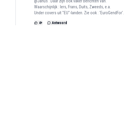
@Janus : Daar zijn ook vaker berichten van.
Waarschijnlijk : Iers, Frans, Duits, Zweeds, e.a.
Under covers uit "EU"-landen. Zie ook : 'EuroGendFor'.
4
+
Antwoord