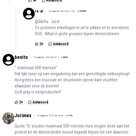
4
+
Antwoord
re-al
02 augustus 2022 om 11:28
+
209683
@Skifra : Juist.
Ze proberen enkelingen er uit te pikken en te arresteren.
DUS : Altijd in grote groepen bijven demonstreren.
3
+
Antwoord
benito
02 augustus 2022 om 9:11
+
8620
" maximaal 500 mensen"
Dat lijkt meer op een vergadering dan een gerechtigde volksoploop!
Hoogstens een massale en structurele oproer kam vruchten
afwerpen voor de boeren!
Soft-play is nonproductief!
3
+
Antwoord
Jorimex
01 augustus 2022 om 22:46
+
1716
Quote:"Er zouden maximaal 500 mensen mee mogen doen aan het
protest en de demonstratie moest beperkt blijven tot een daarvoor