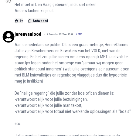
Het moet in Den Haag gebeuren, inclusief rieken.
Anders lachen ze je uit.
1
+
Antwoord
jarenvanlood
02 augustus 2022 om 13:04
+
2569
Aan de nederlandse politie: Dit is een graadmetertje, Heren/Dames.
Jullie zijn Beschermers en Bewakers van het VOLK, niet van de
regering. En het zou jullie sieren om eens openlijk MET said volk te
staan Ipv tegen onder het smoesje van "jamaar wij mogen geen
politiek standpunt innemen" (wat jullie overigens ad nauseum doen
met BLM knievalletjes en regenboog vlaggetjes dus die hypocrisie
mag je inslikken)
De "heilige regering" die jullie zonder boe of bah dienen is:
-verantwoordelijk voor jullie bezuinigingen,
-verantwoordelijk voor jullie man tekort,
-verantwoordelijk voor totaal niet werkende oplossingen als "boa's"
etc.
Jullie worden tegenover gewone hard werkende burgers in de