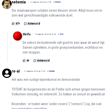
nehemia
01 augustus 2022 om 17:48
+
535670
Die staatswespen schijten zeven kleuren stront. Altijd mooi om te
zien wat gerechtvaardigde volkswoede doet.
47
+
Antwoord
Skrifa
02 augustus 2022 om 10:20
+
1539
De video's bestuderende valt goed te zien waar de winst ligt:
Samen optrekken, in grote groepsverbanden, rechtdoor en
niet stoppen.
4
+
Antwoord
re-al
01 augustus 2022 om 17:45
+
209683
Het was een rustige bijeenkomst en demonstratie.
TOTDAT de burgemeester en de Politie zich ermee gingen bemoeien.
Volkomen onnodig, en onterecht. Zo lokken ze onrust en geweld uit.
Bovendien : er traden weer 'under covers' [ "romeo's" ] op, die ook
nog arrestaties verrichten.