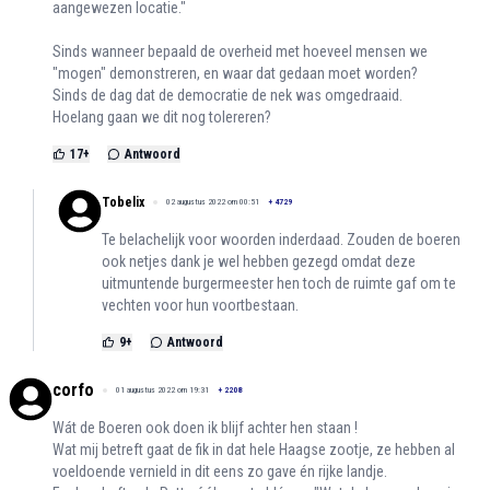
aangewezen locatie."
Sinds wanneer bepaald de overheid met hoeveel mensen we
"mogen" demonstreren, en waar dat gedaan moet worden?
Sinds de dag dat de democratie de nek was omgedraaid.
Hoelang gaan we dit nog tolereren?
17
+
Antwoord
Tobelix
02 augustus 2022 om 00:51
+
4729
Te belachelijk voor woorden inderdaad. Zouden de boeren
ook netjes dank je wel hebben gezegd omdat deze
uitmuntende burgermeester hen toch de ruimte gaf om te
vechten voor hun voortbestaan.
9
+
Antwoord
corfo
01 augustus 2022 om 19:31
+
2208
Wát de Boeren ook doen ik blijf achter hen staan !
Wat mij betreft gaat de fik in dat hele Haagse zootje, ze hebben al
voeldoende vernield in dit eens zo gave én rijke landje.