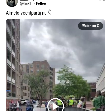
@
Flick1_
·
Follow
Almelo vechtpartij nu 👇 
Watch on X