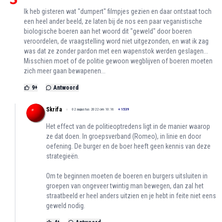
Ik heb gisteren wat "dumpert" filmpjes gezien en daar ontstaat toch
een heel ander beeld, ze laten bij de nos een paar veganistische
biologische boeren aan het woord dit "geweld" door boeren
veroordelen, de vraagstelling word niet uitgezonden, en wat ik zag
was dat ze zonder pardon met een wapenstok werden geslagen...
Misschien moet of de politie gewoon wegblijven of boeren moeten
zich meer gaan bewapenen...
9
+
Antwoord
Skrifa
02 augustus 2022 om 10:16
+
1539
Het effect van de politieoptredens ligt in de manier waarop
ze dat doen. In groepsverband (Romeo), in linie en door
oefening. De burger en de boer heeft geen kennis van deze
strategieën.
Om te beginnen moeten de boeren en burgers uitsluiten in
groepen van ongeveer twintig man bewegen, dan zal het
straatbeeld er heel anders uitzien en je hebt in feite niet eens
geweld nodig.