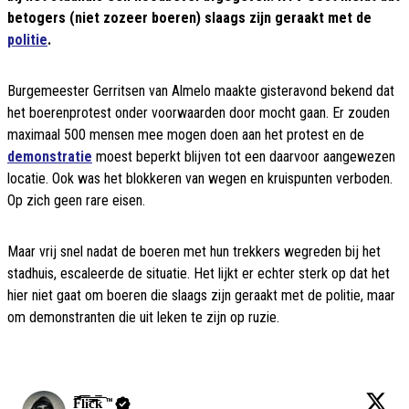
betogers (niet zozeer boeren) slaags zijn geraakt met de
politie
.
Burgemeester Gerritsen van Almelo maakte gisteravond bekend dat
het boerenprotest onder voorwaarden door mocht gaan. Er zouden
maximaal 500 mensen mee mogen doen aan het protest en de
demonstratie
moest beperkt blijven tot een daarvoor aangewezen
locatie. Ook was het blokkeren van wegen en kruispunten verboden.
Op zich geen rare eisen.
Maar vrij snel nadat de boeren met hun trekkers wegreden bij het
stadhuis, escaleerde de situatie. Het lijkt er echter sterk op dat het
hier niet gaat om boeren die slaags zijn geraakt met de politie, maar
om demonstranten die uit leken te zijn op ruzie.
F̳̿͟͞l̳̿͟͞i̳̿͟͞c̳̿͟͞k̳̿͟͞ ™