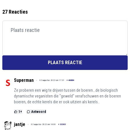
27 Reacties
PLAATS REACTIE
Superman
02 augustus 2022 om 17:31
+
46884
Ze proberen een wig te drijven tussen de boeren...de biologisch
dynamische veganisten die "geweld" verafschuwen en de boeren
boeren, de echte kerels die er ook uitzien als kerels..
1
+
Antwoord
jantje
02 augustus 2022 om 14:00
+
33303