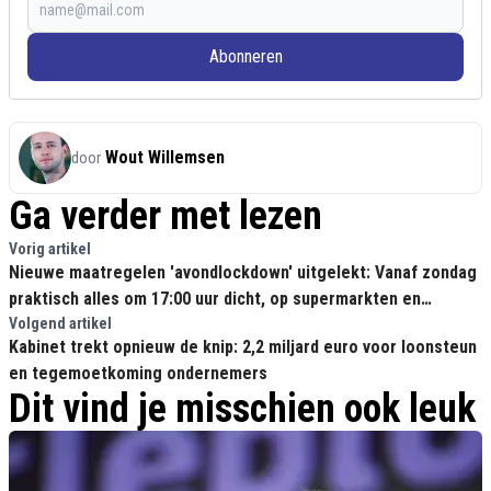
Abonneren
Wout Willemsen
door
Ga verder met lezen
Vorig artikel
Nieuwe maatregelen 'avondlockdown' uitgelekt: Vanaf zondag
praktisch alles om 17:00 uur dicht, op supermarkten en
scholen na
Volgend artikel
Kabinet trekt opnieuw de knip: 2,2 miljard euro voor loonsteun
en tegemoetkoming ondernemers
Dit vind je misschien ook leuk