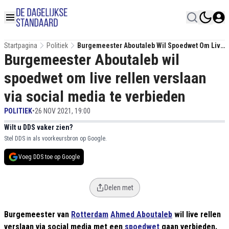
Startpagina
Politiek
Burgemeester Aboutaleb Wil Spoedwet Om Live
Burgemeester Aboutaleb wil
Rellen Verslaan Via Social Media Te Verbieden
spoedwet om live rellen verslaan
via social media te verbieden
POLITIEK
•
26 NOV 2021, 19:00
Wilt u DDS vaker zien?
Stel DDS in als voorkeursbron op Google.
Voeg DDS toe op Google
Delen met
Burgemeester van
Rotterdam
Ahmed Aboutaleb
wil live rellen
verslaan via social media met een
spoedwet
gaan verbieden.