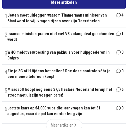
Meer artikelen
1
Jetten moet uitleggen waarom Timmermans minister van
4
Staat werd terwijl vragen rijzen over zijn ‘leerstoelen’
2
Iraanse minister: praten niet met VS zolang deal geschonden
1
wordt
3
WHO meldt verwoesting van pakhuis voor hulpgoederen in
0
Dnipro
4
Zie je 3G of H tijdens het bellen? Doe deze controle vóór je
0
een nieuwe telefoon koopt
5
Microsoft koopt nóg eens 37,5 hectare Nederland terwijl het
6
stroomnet uit zijn voegen barst!
6
Laatste kans op €4.000 subsidie: aanvragen kan tot 31
0
augustus, maar de pot kan eerder leeg zijn
Meer artikelen