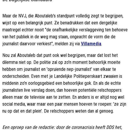
Maar de NVJ, die Aboutaleb's standpunt volledig zegt te begrijpen,
wijst op een belangrijk punt. Ze benadrukken dat een dergelijke
maatregel echter nooit "de onafhankelijke verslaggeving ten behoeve
van het publiek in de weg mag staan, ongeacht de vorm die de
journalist daarvoor verkiest", melden zij via
Villamedia
.
Nou zal Aboutaleb dat punt ook wel begrijpen, maar dat lost het
dilemma niet op. De politie zal op zo'n moment behoorlijk moeite
hebben om journalist en 'opruiende nep-journalist' van elkaar te
onderscheiden. Even met je Landelijke Politieperskaart zwaaien is
middenin zo'n oorlogsgebied een behoorlijke gok. En als de echte
journalisten live verslag doen, dan hoeven potentiële relschoppers
alleen maar de televisie aan te zetten. En anders is er altijd nog wel
social media, waar maar een paar mensen hoeven te roepen: 'ze zijn
nu op dat en dat plein'. De relschoppers weten dan al genoeg.
Een oproep van de redactie: door de coronacrisis heeft DDS het,