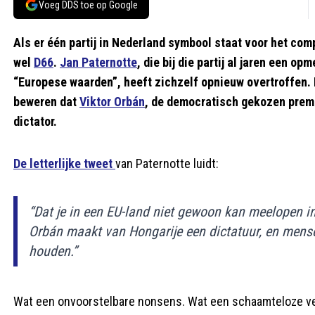
Voeg DDS toe op Google
Als er één partij in Nederland symbool staat voor het comp
wel
D66
.
Jan Paternotte
, die bij die partij al jaren een o
“Europese waarden”, heeft zichzelf opnieuw overtroffen. D
beweren dat
Viktor Orbán
, de democratisch gekozen prem
dictator.
De letterlijke tweet
van Paternotte luidt:
“Dat je in een EU-land niet gewoon kan meelopen in
Orbán maakt van Hongarije een dictatuur, en men
houden.”
Wat een onvoorstelbare nonsens. Wat een schaamteloze verd