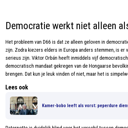
Democratie werkt niet alleen al
Het probleem van D66 is dat ze alleen geloven in democra
zijn. Zodra kiezers elders in Europa anders stemmen, is er 
serieus zijn. Viktor Orbán heeft inmiddels vijf democratis
democratisch mandaat gekregen van de Hongaarse bevolkin
brengen. Dat kun je leuk vinden of niet, maar het is simpelw
Lees ook
Kamer-bobo leeft als vorst: peperdure dien
Paternotte is duidelijk blind voor het verschil tussen dem