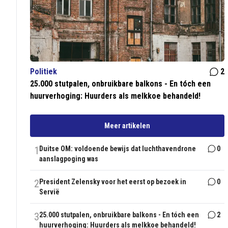
Politiek
2
25.000 stutpalen, onbruikbare balkons - En tóch een
huurverhoging: Huurders als melkkoe behandeld!
Meer artikelen
1
Duitse OM: voldoende bewijs dat luchthavendrone
0
aanslagpoging was
2
President Zelensky voor het eerst op bezoek in
0
Servië
3
25.000 stutpalen, onbruikbare balkons - En tóch een
2
huurverhoging: Huurders als melkkoe behandeld!