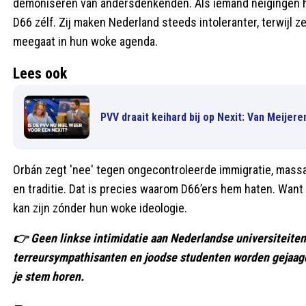
demoniseren van andersdenkenden. Als iemand neigingen he
D66 zélf. Zij maken Nederland steeds intoleranter, terwijl 
meegaat in hun woke agenda.
Lees ook
PVV draait keihard bij op Nexit: Van Meijere
Orbán zegt 'nee' tegen ongecontroleerde immigratie, massa
en traditie. Dat is precies waarom D66’ers hem haten. Want
kan zijn zónder hun woke ideologie.
👉 Geen linkse intimidatie aan Nederlandse universiteit
terreursympathisanten en joodse studenten worden gejaagd
je stem horen.