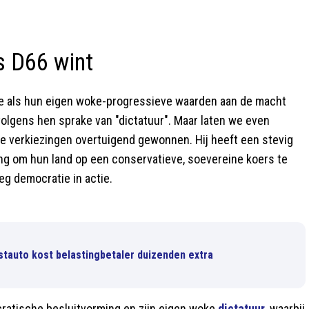
s D66 wint
tie als hun eigen woke-progressieve waarden aan de macht
volgens hen sprake van "dictatuur". Maar laten we even
che verkiezingen overtuigend gewonnen. Hij heeft een stevig
g om hun land op een conservatieve, soevereine koers te
eg democratie in actie.
stauto kost belastingbetaler duizenden extra
ocratische besluitvorming en zijn eigen woke
dictatuur
, waarbij