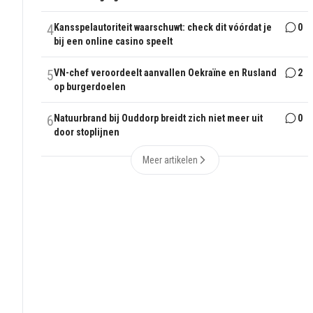
4
Kansspelautoriteit waarschuwt: check dit vóórdat je
0
bij een online casino speelt
5
VN-chef veroordeelt aanvallen Oekraïne en Rusland
2
op burgerdoelen
6
Natuurbrand bij Ouddorp breidt zich niet meer uit
0
door stoplijnen
Meer artikelen