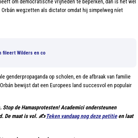
eft om democratische vrijheden te beperken, dan is het wel
ze Orbán wegzetten als dictator omdat hij simpelweg níet
n fileert Wilders en co
le genderpropaganda op scholen, en de afbraak van familie
 Orbán bewijst dat een Europees land succesvol en populair
en. Stop de Hamasprotesten! Academici ondersteunen
. De maat is vol. ✍️
Teken vandaag nog deze petitie
en laat