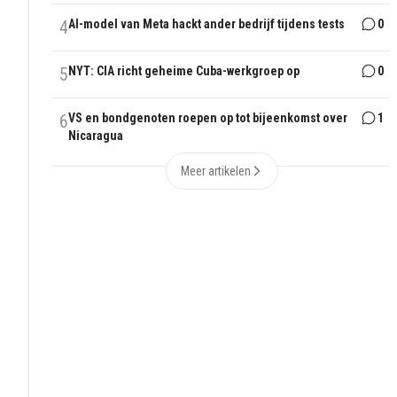
4
AI-model van Meta hackt ander bedrijf tijdens tests
0
5
NYT: CIA richt geheime Cuba-werkgroep op
0
6
VS en bondgenoten roepen op tot bijeenkomst over
1
Nicaragua
Meer artikelen