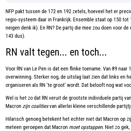
NFP pakt tussen de 172 en 192 zetels, hoeveel het er pre
regio-systeem daar in Frankrijk. Ensemble staat op 150 tot 
neigen denk ik). En RN? De partij die mee zou doen voor de 
143 dus).
RN valt tegen... en toch...
Voor RN van Le Pen is dat een flinke toename. Van 89 naar 1
overwinning. Sterker nog, de uitslag laat zien dat links en 
organiseren als RN 'te groot' wordt. Dat belooft nog wat vo
Wel is het zo dat RN veruit de grootste individuele partij va
Macron
zijn coalities
van allerlei kleine verschillende partij
Hilarisch genoeg betekent het echter niet dat Macron op zi
meteen geroepen dat Macron
moet opstappen
. Niet zo ge