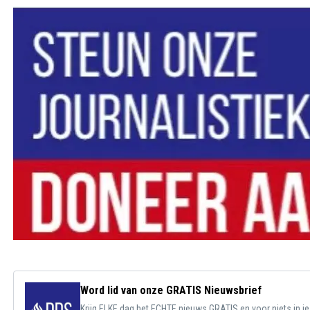
Word lid van onze GRATIS Nieuwsbrief
Krijg ELKE dag het ECHTE nieuws GRATIS en voor niets in j