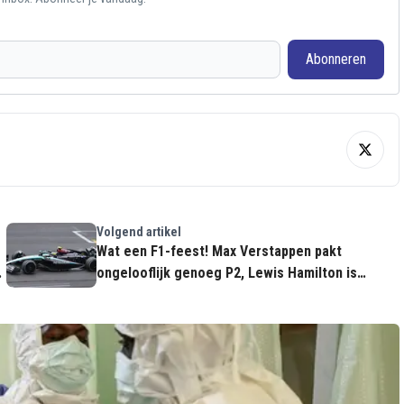
Abonneren
Volgend artikel
Wat een F1-feest! Max Verstappen pakt
ongelooflijk genoeg P2, Lewis Hamilton is
TERUG, Lando Norris en McLaren FALEN