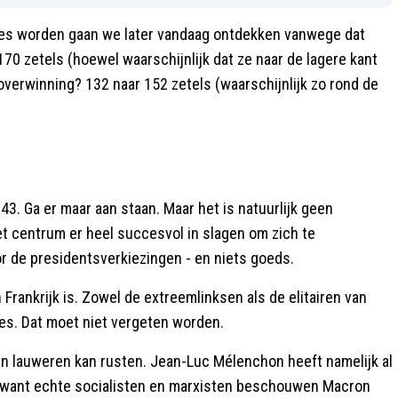
cies worden gaan we later vandaag ontdekken vanwege dat
170 zetels (hoewel waarschijnlijk dat ze naar de lagere kant
overwinning? 132 naar 152 zetels (waarschijnlijk zo rond de
43. Ga er maar aan staan. Maar het is natuurlijk geen
het centrum er heel succesvol in slagen om zich te
or de presidentsverkiezingen - en niets goeds.
n Frankrijk is. Zowel de extreemlinksen als de elitairen van
tjes. Dat moet niet vergeten worden.
jn lauweren kan rusten. Jean-Luc Mélenchon heeft namelijk al
k, want echte socialisten en marxisten beschouwen Macron