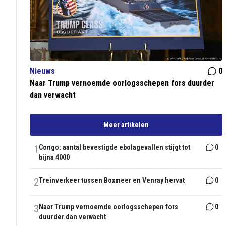
Nieuws
0
Naar Trump vernoemde oorlogsschepen fors duurder
dan verwacht
Meer artikelen
1
Congo: aantal bevestigde ebolagevallen stijgt tot
0
bijna 4000
2
Treinverkeer tussen Boxmeer en Venray hervat
0
3
Naar Trump vernoemde oorlogsschepen fors
0
duurder dan verwacht