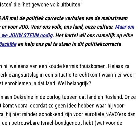
listen' die 'het gewone volk uitbuiten.'
LAAR met de politiek correcte verhalen van de mainstream
jn er voor JOU. Voor ons volk, ons land, onze cultuur.
Maar om
en we JOUW STEUN nodig
. Het kartel wil ons namelijk op elke
 BackMe
en help ons pal te staan in dit politiekcorrecte
n hij weleens van een koude kermis thuiskomen. Helaas zal
verkiezingsuitslag in een situatie terechtkomt waarin er weer
tieproblemen in dat land. Wel belangrijk?
n aan Oekraïne in de oorlog tussen dat land en Rusland. Onze
t komt vooral doordat ze geen idee hebben waar hij voor
an zal hij niet minder schokkend zijn voor eurofiele NAVO'ers dan
 je een betrouwbare Israël-bondgenoot hebt (wat voor de