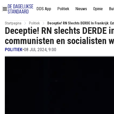
DDS App
Politiek
Nieuws
Opinie
Bui
Startpagina
Politiek
Deceptie! RN Slechts DERDE In Frankrijk: 
Deceptie! RN slechts DERDE in
communisten en socialisten 
POLITIEK
•
08 JUL 2024, 9:00