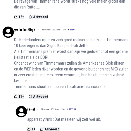
De ravage van TimmerFrans wordt straks nog vele malen groter dan
die van Rutte.....!
18
+
Antwoord
yvtnfm46jk
31 oktober 2023 om 11:09
+
2708
De Nederlanders moeten zich goed realiseren dat Frans Timmermans
10 keer erger is dan Sigrid Kaag en Rob Jetten.
Als Timmermans premier wordt dan zijn we gedoemd tot een groene
Heilstaat ala de DDR!
Onder bewind van Timmermans zullen de Amerikaanse Globslisten
en de WEF leden rijker worden en de gewone burger en het MKB zullen
in zeer ernstige mate extreem verarmen, hun bezittingen en vrijheid
kwijt raken.
Timmermans stuurt aan op een Totalitaire Technocratie!
11
+
Antwoord
re-al
31 oktober 2023 om 11:54
+
209783
apparaat yt/mk : Dat maakten wij zelf wel uit.
1
+
Antwoord