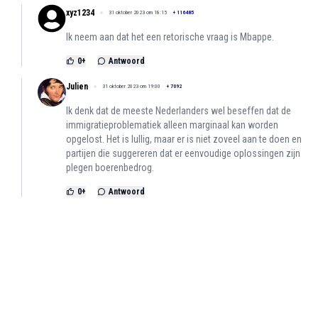
xyz1234
31 oktober 2023 om 18:15
+
116485
Ik neem aan dat het een retorische vraag is Mbappe.
0
+
Antwoord
Julien
31 oktober 2023 om 19:00
+
7092
Ik denk dat de meeste Nederlanders wel beseffen dat de
immigratieproblematiek alleen marginaal kan worden
opgelost. Het is lullig, maar er is niet zoveel aan te doen en
partijen die suggereren dat er eenvoudige oplossingen zijn
plegen boerenbedrog.
0
+
Antwoord