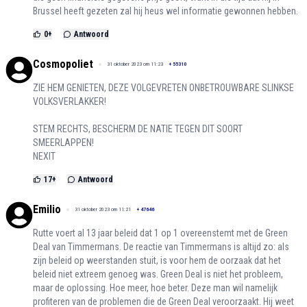
Brussel heeft gezeten zal hij heus wel informatie gewonnen hebben.
0
+
Antwoord
Cosmopoliet
31 oktober 2023 om 11:23
+
55310
ZIE HEM GENIETEN, DEZE VOLGEVRETEN ONBETROUWBARE SLINKSE
VOLKSVERLAKKER!
STEM RECHTS, BESCHERM DE NATIE TEGEN DIT SOORT
SMEERLAPPEN!
NEXIT
17
+
Antwoord
Emilio
31 oktober 2023 om 11:21
+
47646
Rutte voert al 13 jaar beleid dat 1 op 1 overeenstemt met de Green
Deal van Timmermans. De reactie van Timmermans is altijd zo: als
zijn beleid op weerstanden stuit, is voor hem de oorzaak dat het
beleid niet extreem genoeg was. Green Deal is niet het probleem,
maar de oplossing. Hoe meer, hoe beter. Deze man wil namelijk
profiteren van de problemen die de Green Deal veroorzaakt. Hij weet