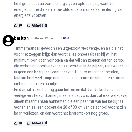
heel goed dat duurzame energie geen oplossing is, want de
energiedichtheid ervan is onvoldoende om onze samenleving van
energie te voorzien.
9
+
Antwoord
bariton
31 oktober 2023 om 11:21
+
10348
Timmermans is gewoon een uitgekookt vies ventje, en als die het
voor het zeggen krijgt dan wordt alles onbetaalbaar, hij wil het
minimumloon gaan verhogen en dat wil dan zeggen dat ten eerste
die verhoging doorberekend gaat worden in de prijzen, ten tweede, er
is geen een bedrijf dat zomaar even 10 euro meer gaat betalen,
kortom heel veel jonge mensen en met name de studenten komen
niet meer aan een baantje.
En dan wil hij km heffing gaan heffen en dat dan de kosten bij de
werkgevers terechtkomen, maar als dat zo is dan zal elke werkgever
alleen maar mensen aannemen die een paar mtr van het bedrijf af
wonen en zal een docent die 20 of 30 km van de school woont zijn
baan verliezen, en dan wordt het lerarentekort nog groter.
0
+
Antwoord