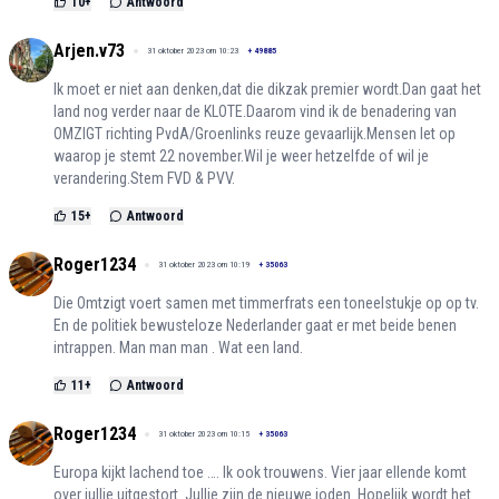
10
+
Antwoord
Arjen.v73
31 oktober 2023 om 10:23
+
49885
Ik moet er niet aan denken,dat die dikzak premier wordt.Dan gaat het
land nog verder naar de KLOTE.Daarom vind ik de benadering van
OMZIGT richting PvdA/Groenlinks reuze gevaarlijk.Mensen let op
waarop je stemt 22 november.Wil je weer hetzelfde of wil je
verandering.Stem FVD & PVV.
15
+
Antwoord
Roger1234
31 oktober 2023 om 10:19
+
35063
Die Omtzigt voert samen met timmerfrats een toneelstukje op op tv.
En de politiek bewusteloze Nederlander gaat er met beide benen
intrappen. Man man man . Wat een land.
11
+
Antwoord
Roger1234
31 oktober 2023 om 10:15
+
35063
Europa kijkt lachend toe …. Ik ook trouwens. Vier jaar ellende komt
over jullie uitgestort. Jullie zijn de nieuwe joden. Hopelijk wordt het