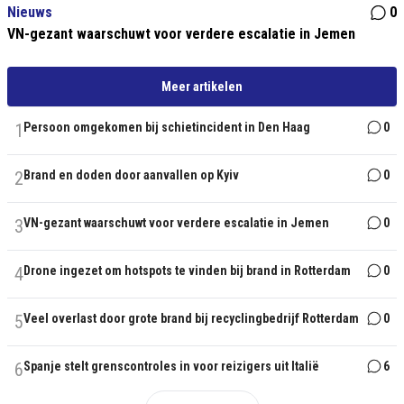
Nieuws
0
VN-gezant waarschuwt voor verdere escalatie in Jemen
Meer artikelen
1
Persoon omgekomen bij schietincident in Den Haag
0
2
Brand en doden door aanvallen op Kyiv
0
3
VN-gezant waarschuwt voor verdere escalatie in Jemen
0
4
Drone ingezet om hotspots te vinden bij brand in Rotterdam
0
5
Veel overlast door grote brand bij recyclingbedrijf Rotterdam
0
6
Spanje stelt grenscontroles in voor reizigers uit Italië
6