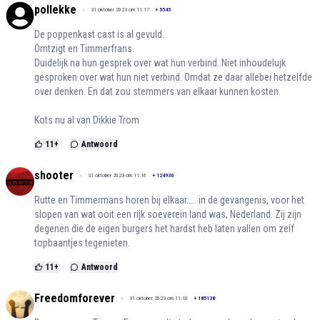
pollekke
31 oktober 2023 om 11:17
+
5545
De poppenkast cast is al gevuld.
Omtzigt en Timmerfrans.
Duidelijk na hun gesprek over wat hun verbind. Niet inhoudelujk
gesproken over wat hun niet verbind. Omdat ze daar allebei hetzelfde
over denken. En dat zou stemmers van elkaar kunnen kosten.
Kots nu al van Dikkie Trom
11
+
Antwoord
shooter
31 oktober 2023 om 11:16
+
124930
Rutte en Timmermans horen bij elkaar….. in de gevangenis, voor het
slopen van wat ooit een rijk soeverein land was, Nederland. Zij zijn
degenen die de eigen burgers het hardst heb laten vallen om zelf
topbaantjes tegenieten.
11
+
Antwoord
Freedomforever
31 oktober 2023 om 11:10
+
185138