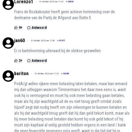
Lorenzo1
31 oktober 2023 om 11:42
+
34520
Frans de Boskabouter heeft geen actieve herinnering over de
deelname van de Partij de Afgunst aan Rutte II.
9
+
Antwoord
jan60
31 oktober 2023 om 11:40
+
51977
Er is kartelvorming uiteraard bij de slinkse gezwellen
3
+
Antwoord
bariton
31 oktober 2023 om 11:32
+
10348
PvdA/gl willen rijkere meer belasting laten betalen, maar kan iemand
mij dan uitleggen waarom Timmermans het daar mee eens is, want
ook hij is vermogend en moet hij ook meer belasting gaan betalen,
maar als hij zijn wachtgeld uit de eu niet terug geeft omdat zoals
hijzelf zegt dat nodig heeft om zijn rekeningen te kunnen betalen en
als hij dat wachtgeld terug geeft dat hij dan geld tekort komt, maar als
hij meer belasting moet betalen dan komt hij ook geld tekort of hij
moet zijn kapitaal al veilig gesteld hebben ergens in een land / bank
die geen financiële gegevens prijs geeft, want in die tijd dat hij in