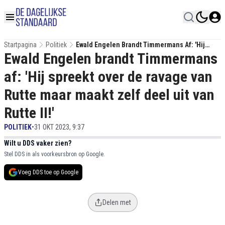
Startpagina
Politiek
Ewald Engelen Brandt Timmermans Af: 'Hij
Ewald Engelen brandt Timmermans
Spreekt Over De Ravage Van Rutte Maar Maakt
Zelf Deel Uit Van Rutte II!'
af: 'Hij spreekt over de ravage van
Rutte maar maakt zelf deel uit van
Rutte II!'
POLITIEK
•
31 OKT 2023, 9:37
Wilt u DDS vaker zien?
Stel DDS in als voorkeursbron op Google.
Voeg DDS toe op Google
Delen met