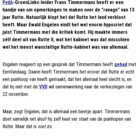
PvdA
-GroenLinks-leider Frans Timmermans heeft er een
handje van om opmerkingen te maken over de "ravage" van 13
jaar Rutte. Natuurlijk klopt het dat Rutte het land verkloot
heeft. Maar Ewald Engelen vindt het wel enorm hypocriet dat
juist Timmermans met die kritiek komt. Hij maakte immers
zélf deel uit van Rutte II, wat het kabinet was dat misschien
wel het meest wanstaltige Rutte-kabinet was van allemaal.
Engelen reageert op een gesprek dat Timmermans heeft
gehad
met
EenVandaag. Daarin heeft Timmermans het erover dat Rutte er echt
een puinhoop van heeft gemaakt, dat het allemaal heel slecht is, en
dat hij niet met de
VVD
wil samenwerking naar de verkiezingen van
22 november.
Maar, zegt Engelen, dat is allemaal een beetje apart. Timmermans
doet namelijk net alsof hij zelf heel ver staat van de puinhopen van
Rutte. Maar dat is
niet
zo.