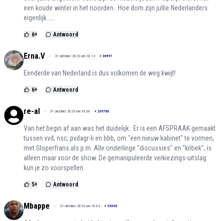
een koude winter in het noorden . Hoe dom zijn jullie Nederlanders
eigenlijk……
6
+
Antwoord
Erna.V
31 oktober 2023 om 10:12
+
36997
Eenderde van Nederland is dus volkomen de weg kwijt!
6
+
Antwoord
re-al
31 oktober 2023 om 10:06
+
209783
Van het begin af aan was het duidelijk : Er is een AFSPRAAK gemaakt
tussen vvd, nsc, pvdagr-li en bbb, om "een nieuw kabinet" te vormen,
met Sloperfrans als p.m. Alle onderlinge "discussies" en "kritiek", is
alleen maar voor de show. De gemanipuleerde verkiezings-uitslag
kun je zo voorspellen.
5
+
Antwoord
Mbappe
31 oktober 2023 om 10:03
+
93096