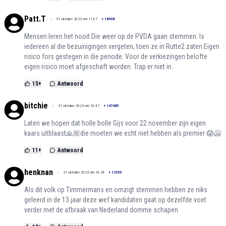
Patt.T
31 oktober 2023 om 11:07
+
18908
Mensen leren het nooit Die weer op de PVDA gaan stemmen. Is
iedereen al die bezuinigingen vergeten, toen ze in Rutte2 zaten Eigen
risico fors gestegen in die periode. Voor de verkiezingen belofte
eigen risico moet afgeschaft worden. Trap er niet in.
15
+
Antwoord
bitchie
31 oktober 2023 om 10:47
+
147485
Laten we hopen dat holle bolle Gijs voor 22 november zijn eigen
kaars uitblaast🙏🏼die moeten we echt niet hebben als premier 😱🥶
11
+
Antwoord
henknan
31 oktober 2023 om 10:24
+
12550
Als dit volk op Timmermans en omzigt stemmen hebben ze niks
geleerd in de 13 jaar deze wef kandidaten gaat op dezelfde voet
verder met de afbraak van Nederland domme schapen