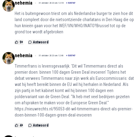
nehemia
31 oktober 2023 om 12:55
+
535747
Het is buitengewoon triest om als Nederlandse burger te zien hoe dit
land compleet door die nietsontziende charlatans in Den Haag die op
hun knieën gaan voor het WEF/VN/WHO/INATO?Brussel tot op de
grond toe wordt afgebroken
9
+
Antwoord
nehemia
31 oktober 2023 om 12:48
+
535747
Timmerfrans is levensgevaarlijk. 'Dit wil Timmermans direct als
premier doen: binnen 100 dagen Green Deal invoeren' Tijdens het
debat verwees Timmermans naar zijn werk als Eurocommissaris: dat
wat hij heeft bereikt binnen de EU wil hij herhalen in Nederland. Als
zijn partij in het kabinet komt wil hij binnen 100 dagen een
poldervariant van de Green Deal. "Ik heb met veel bedrijven gezeten
om afspraken te maken voor de Europese Green Deal."
https://nieuwrechts.nl/95053-dit-wil-timmermans-direct-als-premier-
doen-binnen-100-dagen-green-deal-invoeren
4
+
Antwoord