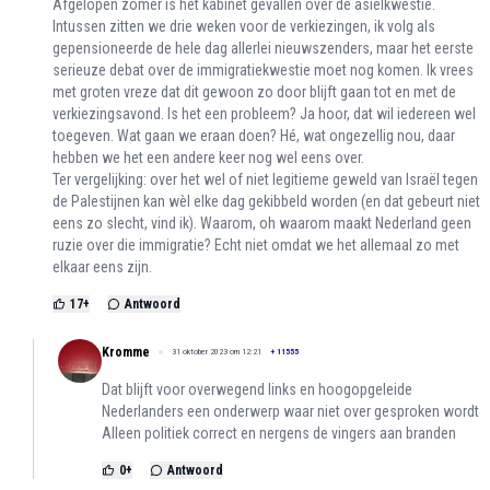
Afgelopen zomer is het kabinet gevallen over de asielkwestie.
Intussen zitten we drie weken voor de verkiezingen, ik volg als
gepensioneerde de hele dag allerlei nieuwszenders, maar het eerste
serieuze debat over de immigratiekwestie moet nog komen. Ik vrees
met groten vreze dat dit gewoon zo door blijft gaan tot en met de
verkiezingsavond. Is het een probleem? Ja hoor, dat wil iedereen wel
toegeven. Wat gaan we eraan doen? Hé, wat ongezellig nou, daar
hebben we het een andere keer nog wel eens over.
Ter vergelijking: over het wel of niet legitieme geweld van Israël tegen
de Palestijnen kan wèl elke dag gekibbeld worden (en dat gebeurt niet
eens zo slecht, vind ik). Waarom, oh waarom maakt Nederland geen
ruzie over die immigratie? Echt niet omdat we het allemaal zo met
elkaar eens zijn.
17
+
Antwoord
Kromme
31 oktober 2023 om 12:21
+
11555
Dat blijft voor overwegend links en hoogopgeleide
Nederlanders een onderwerp waar niet over gesproken wordt
Alleen politiek correct en nergens de vingers aan branden
0
+
Antwoord