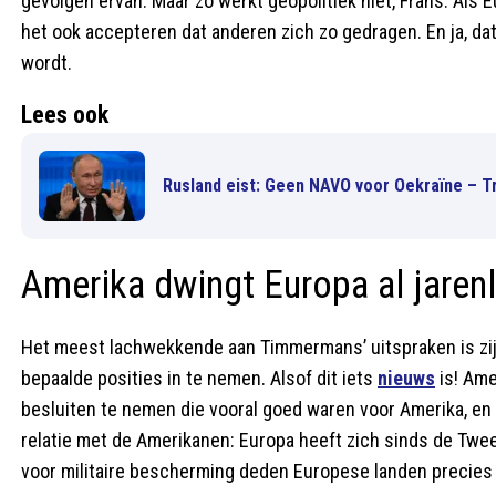
gevolgen ervan. Maar zo werkt geopolitiek niet, Frans. Als 
het ook accepteren dat anderen zich zo gedragen. En ja, da
wordt.
Lees ook
Rusland eist: Geen NAVO voor Oekraïne – T
Amerika dwingt Europa al jaren
Het meest lachwekkende aan Timmermans’ uitspraken is zij
bepaalde posities in te nemen. Alsof dit iets
nieuws
is! Ame
besluiten te nemen die vooral goed waren voor Amerika, en 
relatie met de Amerikanen: Europa heeft zich sinds de Twe
voor militaire bescherming deden Europese landen precies