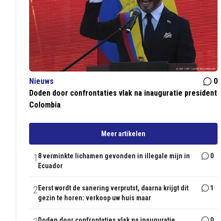
Nieuws
0
Doden door confrontaties vlak na inauguratie president
Colombia
Meer artikelen
1
8 verminkte lichamen gevonden in illegale mijn in
0
Ecuador
2
Eerst wordt de sanering verprutst, daarna krijgt dit
1
gezin te horen: verkoop uw huis maar
Doden door confrontaties vlak na inauguratie
0