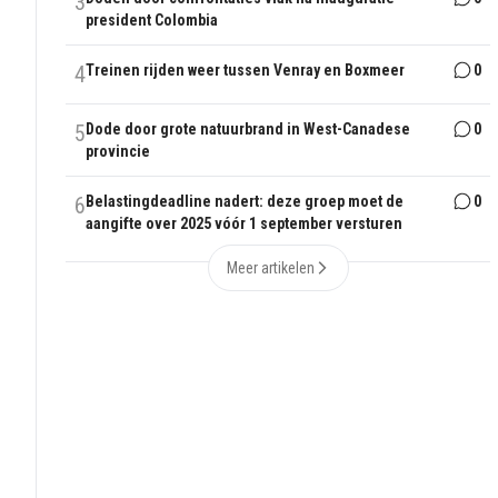
3
president Colombia
4
Treinen rijden weer tussen Venray en Boxmeer
0
5
Dode door grote natuurbrand in West-Canadese
0
provincie
6
Belastingdeadline nadert: deze groep moet de
0
aangifte over 2025 vóór 1 september versturen
Meer artikelen