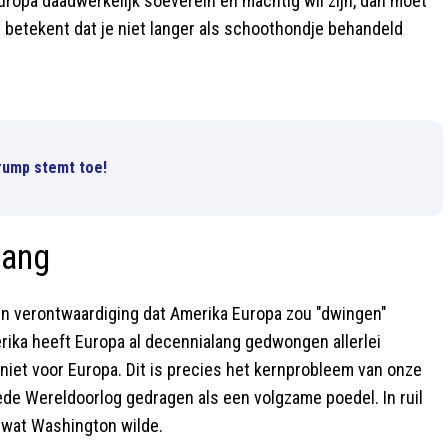
Europa daadwerkelijk soeverein en machtig wil zijn, dan moet
t betekent dat je niet langer als schoothondje behandeld
rump stemt toe!
lang
n verontwaardiging dat Amerika Europa zou "dwingen"
rika heeft Europa al decennialang gedwongen allerlei
niet voor Europa. Dit is precies het kernprobleem van onze
ede Wereldoorlog gedragen als een volgzame poedel. In ruil
 wat Washington wilde.