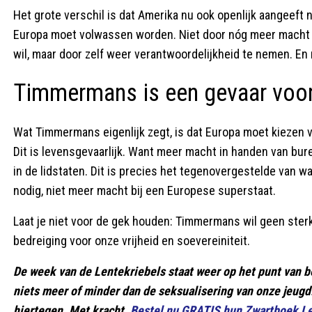
Het grote verschil is dat Amerika nu ook openlijk aangeeft ni
Europa moet volwassen worden. Niet door nóg meer macht
wil, maar door zelf weer verantwoordelijkheid te nemen. En 
Timmermans is een gevaar voor 
Wat Timmermans eigenlijk zegt, is dat Europa moet kiezen 
Dit is levensgevaarlijk. Want meer macht in handen van bur
in de lidstaten. Dit is precies het tegenovergestelde van 
nodig, niet meer macht bij een Europese superstaat.
Laat je niet voor de gek houden: Timmermans wil geen sterk 
bedreiging voor onze vrijheid en soevereiniteit.
De week van de Lentekriebels staat weer op het punt van b
niets meer of minder dan de seksualisering van onze jeugd
hiertegen. Met kracht.
Bestel nu GRATIS hun Zwartboek Le