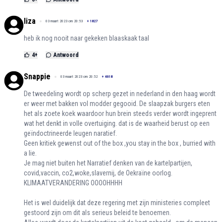
liza
03 maart 2023 om 20:53
+
1827
heb ik nog nooit naar gekeken blaaskaak taal
4
+
Antwoord
Snappie
03 maart 2023 om 20:52
+
4618
De tweedeling wordt op scherp gezet in nederland in den haag wordt
er weer met bakken vol modder gegooid. De slaapzak burgers eten
het als zoete koek waardoor hun brein steeds verder wordt ingeprent
wat het denkt in volle overtuiging. dat is de waarheid berust op een
geïndoctrineerde leugen naratief.
Geen kritiek gewenst out of the box ,you stay in the box , burried with
a lie.
Je mag niet buiten het Narratief denken van de kartelpartijen,
covid,vaccin, co2,woke,slavernij, de Oekraïne oorlog.
KLIMAATVERANDERING OOOOHHHH
Het is wel duidelijk dat deze regering met zijn ministeries compleet
gestoord zijn om dit als serieus beleid te benoemen.