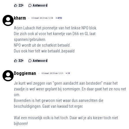
22
+
Antwoord
kharm
03 maart 2023 om 12:30
+
4753
Arjen Lubach Het pionnetje van het linkse NPO blok.
Die zich ook al voor het karretje van D66 en GL laat
spannen/gebruiken.
NPO wordt uit de schatkist betaald .
Dus ook hier telt wie betaald ,bepaald
32
+
Antwoord
Doggieman
03 maart 2023 om 12:21
+
19
Je kunt wel zeggen van "geen aandacht aan besteden" maar het
zaadje is wel weer geplant bij sommigen. En daar gaat het ze nou net
om.
Bovendien is het gewoon niet waar dus aanvechten die
beschuldigingen. Gaat van kwaad tot erger.
Wat een misselijk volk is het toch. Daar wil je als kiezer toch niet
bijhoren!