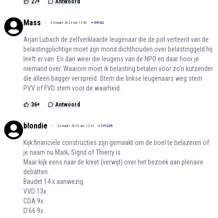
27
+
Antwoord
Mass
03 maart 2023 om 12:40
+
59102
Arjan Lubach de zelfverklaarde leugenaar die de pot verteerd van de
belastingplichtige moet zijn mond dichthouden over belastinggeld hij
leeft er van. En dan weer die leugens van de NPO en daar hoor je
niemand over. Waarom moet ik belasting betalen voor zo'n kutzender
die alleen bagger verspreid. Stem die linkse leugenaars weg stem
PVV of FVD stem voor de waarheid.
36
+
Antwoord
blondie
03 maart 2023 om 12:32
+
171239
Kijk financiële constructies zijn gemaakt om de boel te belazeren of
je naam nu Mark, Sigrid of Thierry is
Maar kijk eens naar de kreet (verwijt) over het bezoek aan plenaire
debatten.
Baudet 14 x aanwezig.
VVD 13x
CDA 9x
D’66 9x