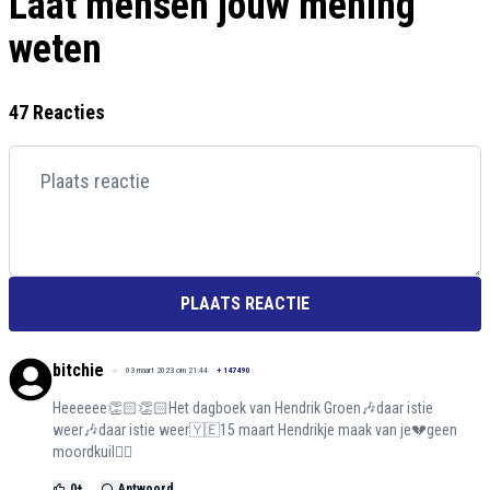
Laat mensen jouw mening
weten
47 Reacties
PLAATS REACTIE
bitchie
03 maart 2023 om 21:44
+
147490
Heeeeee👏🏻👏🏻Het dagboek van Hendrik Groen🎶daar istie
weer🎶daar istie weer🇾🇪15 maart Hendrikje maak van je💔geen
moordkuil❤️‍🔥
0
+
Antwoord