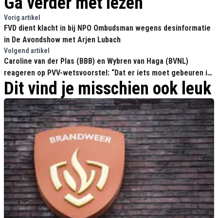
Ga verder met lezen
Vorig artikel
FVD dient klacht in bij NPO Ombudsman wegens desinformatie
in De Avondshow met Arjen Lubach
Volgend artikel
Caroline van der Plas (BBB) en Wybren van Haga (BVNL)
reageren op PVV-wetsvoorstel: “Dat er iets moet gebeuren is
Dit vind je misschien ook leuk
voor ons zonneklaar”