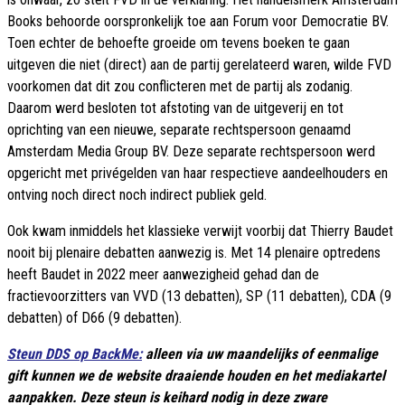
Books behoorde oorspronkelijk toe aan Forum voor Democratie BV.
Toen echter de behoefte groeide om tevens boeken te gaan
uitgeven die niet (direct) aan de partij gerelateerd waren, wilde FVD
voorkomen dat dit zou conflicteren met de partij als zodanig.
Daarom werd besloten tot afstoting van de uitgeverij en tot
oprichting van een nieuwe, separate rechtspersoon genaamd
Amsterdam Media Group BV. Deze separate rechtspersoon werd
opgericht met privégelden van haar respectieve aandeelhouders en
ontving noch direct noch indirect publiek geld.
Ook kwam inmiddels het klassieke verwijt voorbij dat Thierry Baudet
nooit bij plenaire debatten aanwezig is. Met 14 plenaire optredens
heeft Baudet in 2022 meer aanwezigheid gehad dan de
fractievoorzitters van VVD (13 debatten), SP (11 debatten), CDA (9
debatten) of D66 (9 debatten).
Steun DDS op BackMe:
alleen via uw maandelijks of eenmalige
gift kunnen we de website draaiende houden en het mediakartel
aanpakken. Deze steun is keihard nodig in deze zware