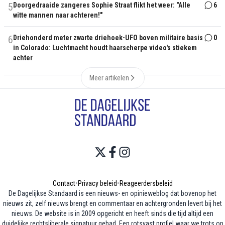
5
Doorgedraaide zangeres Sophie Straat flikt het weer: "Alle
6
witte mannen naar achteren!"
6
Driehonderd meter zwarte driehoek-UFO boven militaire basis
0
in Colorado: Luchtmacht houdt haarscherpe video's stiekem
achter
Meer artikelen
Contact
•
Privacy beleid
•
Reageerdersbeleid
De Dagelijkse Standaard is een nieuws- en opinieweblog dat bovenop het
nieuws zit, zelf nieuws brengt en commentaar en achtergronden levert bij het
nieuws. De website is in 2009 opgericht en heeft sinds die tijd altijd een
duidelijke rechtsliberale signatuur gehad. Een rotsvast profiel waar we trots op