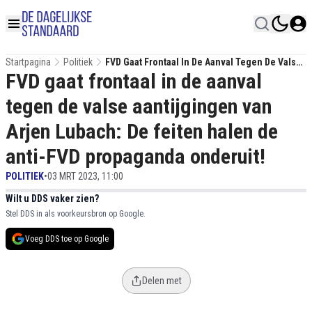
Startpagina
Politiek
FVD Gaat Frontaal In De Aanval Tegen De Valse
FVD gaat frontaal in de aanval
Aantijgingen Van Arjen Lubach: De Feiten
Halen De Anti-FVD Propaganda Onderuit!
tegen de valse aantijgingen van
Arjen Lubach: De feiten halen de
anti-FVD propaganda onderuit!
POLITIEK
•
03 MRT 2023, 11:00
Wilt u DDS vaker zien?
Stel DDS in als voorkeursbron op Google.
Voeg DDS toe op Google
Delen met