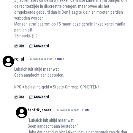
Zij zullen alles uit de kast trekken de linkse kartel maffia partijen om
de rechterzijde in discreet te brengen, maar owee als het
omgekeerde gebeurd dan is Den Haag te klein en moeten partijen
verboden worden.
Mensen straf daarom op 15 maart deze gehele linkse kartel maffia
partijen af!
15maart🇳🇱
30
+
Antwoord
re-al
03 maart 2023 om 11:09
+
209873
Lubalch lult altijd maar wat.
Geen aandacht aan besteden.
NPO = belasting-geld = Staats-Omroep. OPHEFFEN !
36
+
Antwoord
hendrik_groen
03 maart 2023 om 12:11
+
11752
"Lubalch lult altijd maar wat.
Geen aandacht aan besteden."
Haha dat gaat dus niet lukken, het is het gesprek van de dag