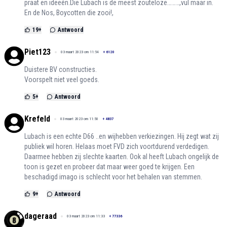
praat en ideeén.Die Lubach is de meest zouteloze………,vul maar in.
En de Nos, Boycotten die zooi!,
19
+
Antwoord
Piet123
03 maart 2023 om 11:54
+
6120
Duistere BV constructies.
Voorspelt niet veel goeds.
5
+
Antwoord
Krefeld
03 maart 2023 om 11:50
+
4837
Lubach is een echte D66 ..en wijhebben verkiezingen. Hij zegt wat zij
publiek wil horen. Helaas moet FVD zich voortdurend verdedigen.
Daarmee hebben zij slechte kaarten. Ook al heeft Lubach ongelijk de
toon is gezet en probeer dat maar weer goed te krijgen. Een
beschadigd imago is schlecht voor het behalen van stemmen.
9
+
Antwoord
dageraad
03 maart 2023 om 11:33
+
77336