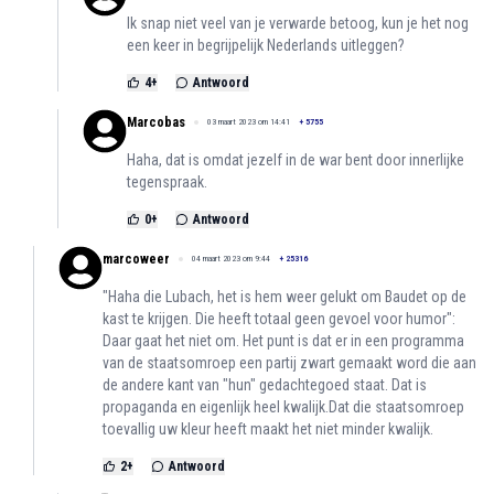
Ik snap niet veel van je verwarde betoog, kun je het nog
een keer in begrijpelijk Nederlands uitleggen?
4
+
Antwoord
Marcobas
03 maart 2023 om 14:41
+
5755
Haha, dat is omdat jezelf in de war bent door innerlijke
tegenspraak.
0
+
Antwoord
marcoweer
04 maart 2023 om 9:44
+
25316
"Haha die Lubach, het is hem weer gelukt om Baudet op de
kast te krijgen. Die heeft totaal geen gevoel voor humor":
Daar gaat het niet om. Het punt is dat er in een programma
van de staatsomroep een partij zwart gemaakt word die aan
de andere kant van "hun" gedachtegoed staat. Dat is
propaganda en eigenlijk heel kwalijk.Dat die staatsomroep
toevallig uw kleur heeft maakt het niet minder kwalijk.
2
+
Antwoord