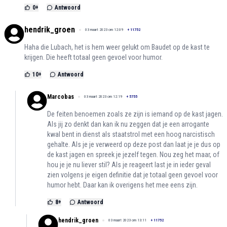
0
+
Antwoord
hendrik_groen
03 maart 2023 om 12:09
+
11752
Haha die Lubach, het is hem weer gelukt om Baudet op de kast te
krijgen. Die heeft totaal geen gevoel voor humor.
10
+
Antwoord
Marcobas
03 maart 2023 om 12:19
+
5755
De feiten benoemen zoals ze zijn is iemand op de kast jagen.
Als jij zo denkt dan kan ik nu zeggen dat je een arrogante
kwal bent in dienst als staatstrol met een hoog narcistisch
gehalte. Als je je verweerd op deze post dan laat je je dus op
de kast jagen en spreek je jezelf tegen. Nou zeg het maar, of
hou je je nu liever stil? Als je reageert last je in ieder geval
zien volgens je eigen definitie dat je totaal geen gevoel voor
humor hebt. Daar kan ik overigens het mee eens zijn.
8
+
Antwoord
hendrik_groen
03 maart 2023 om 13:11
+
11752