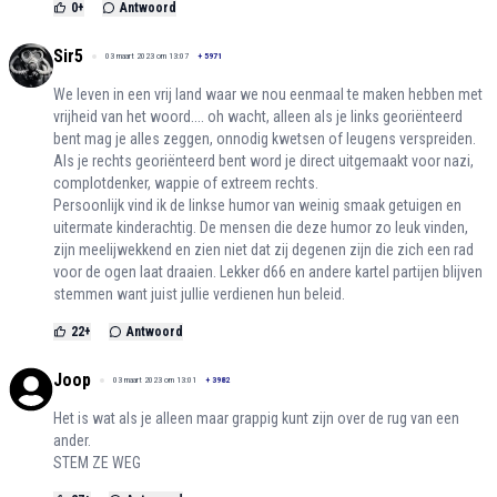
0
+
Antwoord
Sir5
03 maart 2023 om 13:07
+
5971
We leven in een vrij land waar we nou eenmaal te maken hebben met
vrijheid van het woord.... oh wacht, alleen als je links georiënteerd
bent mag je alles zeggen, onnodig kwetsen of leugens verspreiden.
Als je rechts georiënteerd bent word je direct uitgemaakt voor nazi,
complotdenker, wappie of extreem rechts.
Persoonlijk vind ik de linkse humor van weinig smaak getuigen en
uitermate kinderachtig. De mensen die deze humor zo leuk vinden,
zijn meelijwekkend en zien niet dat zij degenen zijn die zich een rad
voor de ogen laat draaien. Lekker d66 en andere kartel partijen blijven
stemmen want juist jullie verdienen hun beleid.
22
+
Antwoord
Joop
03 maart 2023 om 13:01
+
3982
Het is wat als je alleen maar grappig kunt zijn over de rug van een
ander.
STEM ZE WEG