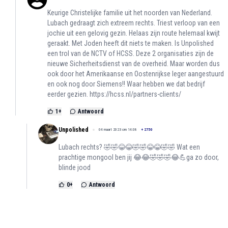
Keurige Christelijke familie uit het noorden van Nederland.
Lubach gedraagt zich extreem rechts. Triest verloop van een
jochie uit een gelovig gezin. Helaas zijn route helemaal kwijt
geraakt. Met Joden heeft dit niets te maken. Is Unpolished
een trol van de NCTV of HCSS. Deze 2 organisaties zijn de
nieuwe Sicherheitsdienst van de overheid. Maar worden dus
ook door het Amerikaanse en Oostenrijkse leger aangestuurd
en ook nog door Siemens!! Waar hebben we dat bedrijf
eerder gezien.
https://hcss.nl/partners-clients/
1
+
Antwoord
Unpolished
04 maart 2023 om 14:08
+
2750
Lubach rechts? 🤣🤣😂😂🤣🤣😂😂🤣🤣 Wat een
prachtige mongool ben jij 😂😂🤣🤣🤣😂💪ga zo door,
blinde jood
0
+
Antwoord