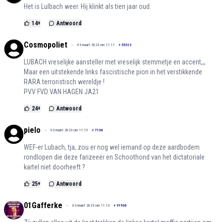
Het is Lulbach weer. Hij klinkt als tien jaar oud.
14
+
Antwoord
Cosmopoliet
03 maart 2023 om 11:17
+
55312
LUBACH vreselijke aansteller met vreselijk stemmetje en accent,,,
Maar een uitstekende links fascistische pion in het verstikkende
RARA terroristisch wereldje !
PVV FVD VAN HAGEN JA21
24
+
Antwoord
pielo
03 maart 2023 om 11:15
+
7136
WEF-er Lubach, tja, zou er nog wel iemand op deze aardbodem
rondlopen die deze farizeeër en Schoothond van het dictatoriale
kartel niet doorheeft ?
25
+
Antwoord
01Gafferke
03 maart 2023 om 11:13
+
91930