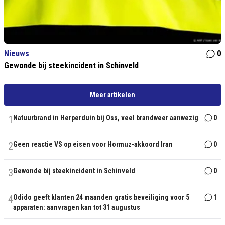
Nieuws
0
Gewonde bij steekincident in Schinveld
Meer artikelen
1
Natuurbrand in Herperduin bij Oss, veel brandweer aanwezig
0
2
Geen reactie VS op eisen voor Hormuz-akkoord Iran
0
3
Gewonde bij steekincident in Schinveld
0
4
Odido geeft klanten 24 maanden gratis beveiliging voor 5
1
apparaten: aanvragen kan tot 31 augustus