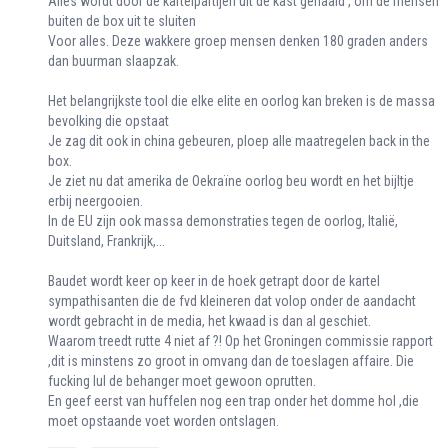
Alles wordt door de kartelpartijen uit de kast gehaald , om de mensen
buiten de box uit te sluiten
Voor alles. Deze wakkere groep mensen denken 180 graden anders
dan buurman slaapzak.
Het belangrijkste tool die elke elite en oorlog kan breken is de massa
bevolking die opstaat
Je zag dit ook in china gebeuren, ploep alle maatregelen back in the
box.
Je ziet nu dat amerika de Oekraïne oorlog beu wordt en het bijltje
erbij neergooien.
In de EU zijn ook massa demonstraties tegen de oorlog, Italië,
Duitsland, Frankrijk,...
Baudet wordt keer op keer in de hoek getrapt door de kartel
sympathisanten die de fvd kleineren dat volop onder de aandacht
wordt gebracht in de media, het kwaad is dan al geschiet.
Waarom treedt rutte 4 niet af ?! Op het Groningen commissie rapport
,dit is minstens zo groot in omvang dan de toeslagen affaire. Die
fucking lul de behanger moet gewoon oprutten.
En geef eerst van huffelen nog een trap onder het domme hol ,die
moet opstaande voet worden ontslagen.