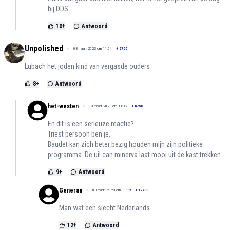
bij DDS.
10
+
Antwoord
Unpolished
03 maart 2023 om 11:04
+
2750
Lubach het joden kind van vergasde ouders
8
+
Antwoord
het-westen
03 maart 2023 om 11:17
+
6758
En dit is een serieuze reactie?
Triest persoon ben je.
Baudet kan zich beter bezig houden mijn zijn politieke
programma. De uil can minerva laat mooi uit de kast trekken.
9
+
Antwoord
Generaa
03 maart 2023 om 11:19
+
12730
Man wat een slecht Nederlands.
12
+
Antwoord