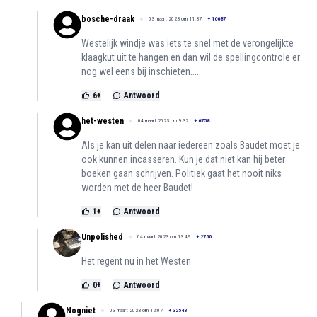
bosche-draak
03 maart 2023 om 11:37
+
16687
Westelijk windje was iets te snel met de verongelijkte
klaagkut uit te hangen en dan wil de spellingcontrole er
nog wel eens bij inschieten.....
6
+
Antwoord
het-westen
04 maart 2023 om 9:32
+
6758
Als je kan uit delen naar iedereen zoals Baudet moet je
ook kunnen incasseren. Kun je dat niet kan hij beter
boeken gaan schrijven. Politiek gaat het nooit niks
worden met de heer Baudet!
1
+
Antwoord
Unpolished
04 maart 2023 om 13:49
+
2750
Het regent nu in het Westen
0
+
Antwoord
Nogniet
03 maart 2023 om 12:07
+
32543