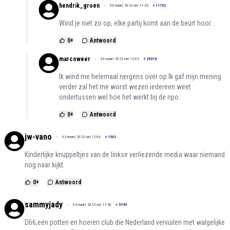
hendrik_groen
04 maart 2023 om 11:33
+
11752
Wind je niet zo op, elke partij komt aan de beurt hoor...
0
+
Antwoord
marcoweer
04 maart 2023 om 12:02
+
25316
Ik wind me helemaal nergens over op.Ik gaf mijn mening
verder zal het me worst wezen iedereen weet
ondertussen wel hoe het werkt bij de npo.
0
+
Antwoord
jw-vano
03 maart 2023 om 12:04
+
1502
Kinderlijke knuppeltjes van de linkse verliezende media waar niemand
nog naar kijkt.
0
+
Antwoord
sammyjady
03 maart 2023 om 11:56
+
5749
D66,een potten en hoeren club die Nederland vervuilen met walgelijke