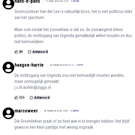
hans-e-pans
01 maart 2023 om 13:51
+
41143
GroensLinkser Van der Lee is natuurlijk boos, het is een politicus links
van het spectrum.
Maar ook omdat het zonneklaar is dat ze, de overwegend linkse
politici, de rechtsgang van Urgenda gemakkelijk willen houden en dus
niet bemoeilijken.
0
+
Antwoord
haagse-harrie
28 februari 2023 om 21:12
+
2713
De rechtsgang van Urgenda zou niet bemoeilijkt moeten worden,
maar onmogelijk gemaakt.
j.c.th.kohler@ziggo.nl
11
+
Antwoord
marcoweer
28 februari 2023 om 19:00
+
25316
Die Groenlinkser praat of ze heel wat in te brengen hebben. Het blijft
gewoon een klein partijtje met weinig inspraak.