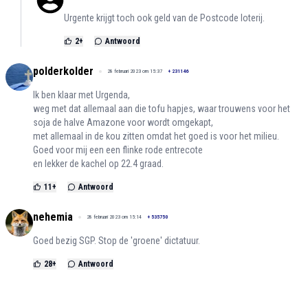
Urgente krijgt toch ook geld van de Postcode loterij.
2
+
Antwoord
polderkolder
28 februari 2023 om 15:37
+
231146
Ik ben klaar met Urgenda,
weg met dat allemaal aan die tofu hapjes, waar trouwens voor het
soja de halve Amazone voor wordt omgekapt,
met allemaal in de kou zitten omdat het goed is voor het milieu.
Goed voor mij een een flinke rode entrecote
en lekker de kachel op 22.4 graad.
11
+
Antwoord
nehemia
28 februari 2023 om 15:14
+
535750
Goed bezig SGP. Stop de 'groene' dictatuur.
28
+
Antwoord