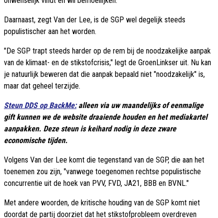
onwenselijk vindt en wil bemoeilijken."
Daarnaast, zegt Van der Lee, is de SGP wel degelijk steeds
populistischer aan het worden.
"De SGP trapt steeds harder op de rem bij de noodzakelijke aanpak
van de klimaat- en de stikstofcrisis," legt de GroenLinkser uit. Nu kan
je natuurlijk beweren dat die aanpak bepaald niet "noodzakelijk" is,
maar dat geheel terzijde.
Steun DDS op BackMe:
alleen via uw maandelijks of eenmalige
gift kunnen we de website draaiende houden en het mediakartel
aanpakken. Deze steun is keihard nodig in deze zware
economische tijden.
Volgens Van der Lee komt die tegenstand van de SGP, die aan het
toenemen zou zijn, "vanwege toegenomen rechtse populistische
concurrentie uit de hoek van PVV, FVD, JA21, BBB en BVNL."
Met andere woorden, de kritische houding van de SGP komt niet
doordat de partij doorziet dat het stikstofprobleem overdreven