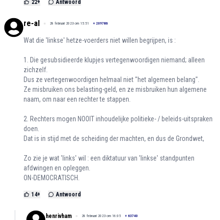
22
+
Antwoord
re-al
28 februari 2023 om 15:51
+
209786
Wat die 'linkse' hetze-voerders niet willen begrijpen, is :
1. Die gesubsidieerde klupjes vertegenwoordigen niemand; alleen
zichzelf.
Dus ze vertegenwoordigen helmaal niet "het algemeen belang".
Ze misbruiken ons belasting-geld, en ze misbruiken hun algemene
naam, om naar een rechter te stappen.
2. Rechters mogen NOOIT inhoudelijke politieke- / beleids-uitspraken
doen.
Dat is in stijd met de scheiding der machten, en dus de Grondwet,
Zo zie je wat 'links' wil : een diktatuur van 'linkse' standpunten
afdwingen en opleggen.
ON-DEMOCRATISCH.
14
+
Antwoord
henrivham
28 februari 2023 om 16:05
+
63740