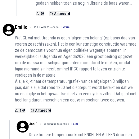
gedaan hebben toen ze nog in Ukraine de baas waren...
0
+
Antwoord
Emilio
28 februari 2023 om 16:26
+
47646
Wat GL wil met Urgenda is geen 'algemeen belang' (op basis daarvan
voeren ze rechtszaken). Het is een kunstmatige constructie waarmee
ze de democratie voor hun eigen politieke wagentje spannen. In
werkelijkheid is Urgenda en Agenda2030 een groot bedrog opgezet
om de massa met schijnargumenten monddood te maken, omdat
bijna niemand zin heeft om het IPCC rapport te lezen en zich te
verdiepen in de materie.
Als je kijkt naar de temperatuurgrafiek van de afgelopen 3 miljoen
jaar, dan zie je dat rond 1800 het dieptepunt wordt bereikt en dat we
nu een tijdje in het opwaartse deel van een cyclus zitten. Dat gaat niet
heel lang duren, misschien een eeuw, misschien twee eeuwen.
14
+
Antwoord
Jan.E
28 februari 2023 om 16:35
+
7431
Deze hogere temperatuur komt ENKEL EN ALLEEN door een