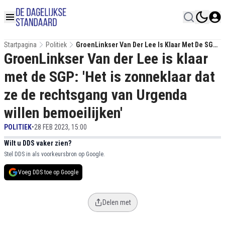
Startpagina
Politiek
GroenLinkser Van Der Lee Is Klaar Met De SGP:
GroenLinkser Van der Lee is klaar
'Het Is Zonneklaar Dat Ze De Rechtsgang Van
Urgenda Willen Bemoeilijken'
met de SGP: 'Het is zonneklaar dat
ze de rechtsgang van Urgenda
willen bemoeilijken'
POLITIEK
•
28 FEB 2023, 15:00
Wilt u DDS vaker zien?
Stel DDS in als voorkeursbron op Google.
Voeg DDS toe op Google
Delen met