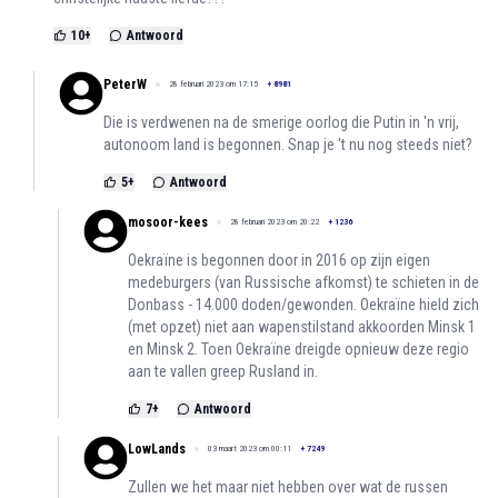
10
+
Antwoord
PeterW
28 februari 2023 om 17:15
+
8981
Die is verdwenen na de smerige oorlog die Putin in 'n vrij,
autonoom land is begonnen. Snap je 't nu nog steeds niet?
5
+
Antwoord
mosoor-kees
28 februari 2023 om 20:22
+
1236
Oekraïne is begonnen door in 2016 op zijn eigen
medeburgers (van Russische afkomst) te schieten in de
Donbass - 14.000 doden/gewonden. Oekraïne hield zich
(met opzet) niet aan wapenstilstand akkoorden Minsk 1
en Minsk 2. Toen Oekraïne dreigde opnieuw deze regio
aan te vallen greep Rusland in.
7
+
Antwoord
LowLands
03 maart 2023 om 00:11
+
7249
Zullen we het maar niet hebben over wat de russen