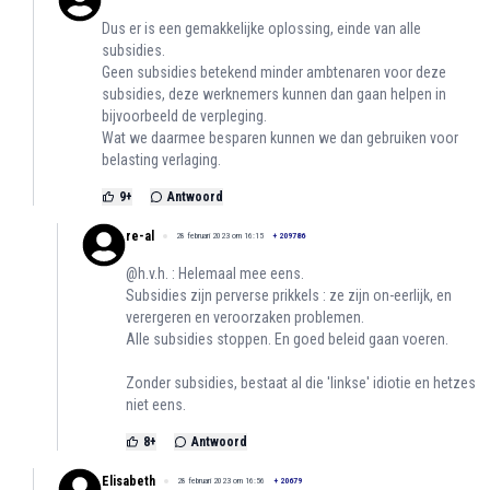
Dus er is een gemakkelijke oplossing, einde van alle
subsidies.
Geen subsidies betekend minder ambtenaren voor deze
subsidies, deze werknemers kunnen dan gaan helpen in
bijvoorbeeld de verpleging.
Wat we daarmee besparen kunnen we dan gebruiken voor
belasting verlaging.
9
+
Antwoord
re-al
28 februari 2023 om 16:15
+
209786
@h.v.h. : Helemaal mee eens.
Subsidies zijn perverse prikkels : ze zijn on-eerlijk, en
verergeren en veroorzaken problemen.
Alle subsidies stoppen. En goed beleid gaan voeren.
Zonder subsidies, bestaat al die 'linkse' idiotie en hetzes
niet eens.
8
+
Antwoord
Elisabeth
28 februari 2023 om 16:56
+
20679