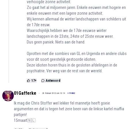
verhoogde zonne activiteit.
Zo gaat het al miljoenen jaren. Enkele eeuwen met hogere en
enkele eeuwen met een lagere zonne activiteit.
Wij kennen allemaal de winter landschappen van schilders uit
de 17de eeuw.
Waarschijnlijk hebben we de 17de eeuwse winter
landschappen in de 23ste, 24ste of 25ste eeuw weer.
Dus geen paniek. Niets aan de hand.
Oprotten met die sombies van GL en Urgenda en andere clubs
voor dit soort geestelijk gestoorde idioten.
Deze idioten horen thuis in de gesloten afdelingen in de
psychiatrie. Ver weg van de rest van de wereld.
17
+
Antwoord
01Gafferke
28 februari 2023 om 16:14
+
91862
Ik mag die Chris Stoffer wel lekker fel mannetje heeft goeie
argumenten en dat is tegen het zere been van de linkse kartel maffia
partijen!
15maart🇳🇱