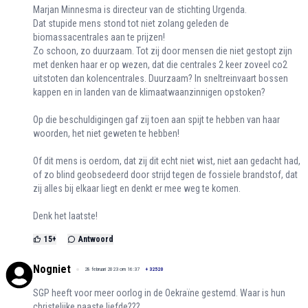
Marjan Minnesma is directeur van de stichting Urgenda.
Dat stupide mens stond tot niet zolang geleden de
biomassacentrales aan te prijzen!
Zo schoon, zo duurzaam. Tot zij door mensen die niet gestopt zijn
met denken haar er op wezen, dat die centrales 2 keer zoveel co2
uitstoten dan kolencentrales. Duurzaam? In sneltreinvaart bossen
kappen en in landen van de klimaatwaanzinnigen opstoken?
Op die beschuldigingen gaf zij toen aan spijt te hebben van haar
woorden, het niet geweten te hebben!
Of dit mens is oerdom, dat zij dit echt niet wist, niet aan gedacht had,
of zo blind geobsedeerd door strijd tegen de fossiele brandstof, dat
zij alles bij elkaar liegt en denkt er mee weg te komen.
Denk het laatste!
15
+
Antwoord
Nogniet
28 februari 2023 om 16:37
+
32520
SGP heeft voor meer oorlog in de Oekraïne gestemd. Waar is hun
christelijke naaste liefde???