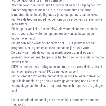
worden door de linkse media gemeden!
Worden door "hun" universiteit afgerekend, naar de uitgang geduwd.
Om het nog erger te maken zie je in die procedures die door
klimaatmaffia clubs als Urgenda zijn aangespannen, dat de linkse
rechters de treurige moed hebben om op de stoel van de regering te
gaan zitten!
Die leugens van links, o.a. het IPCC als waarheid nemen, ondanks
enorm veel echte wetenschappers zoveel van die beweringen
hebben weerlegd!
Die draconische voorspellingen van het IPCC zijn niet meer dan
prognoses, er is geen enkel wetenschappelijke basis voor.
De data waarmede de computer wordt gevoed zijn al zo vaak
gekraakt door wetenschappers, zij hebben geen enkele relatie met de
werkelijkheid.
KNMI en andere meteoorlogische instituten in de wereld zijn zelfs al
hun eigen metingen vanaf 1900 aan het vervalsen!
Simpel omdat deze aantonen dat al die dagelijkse waarschuwingen
op tv, in de media, nog nooit zo warm geweest, nog nooit zoveel
warme dagen achter elkaar, nog nooit zoveel hittegolven etc gelogen
zijn!
Het is inderdaad schandalig dat deze clubjes procederen namens
"het volk".