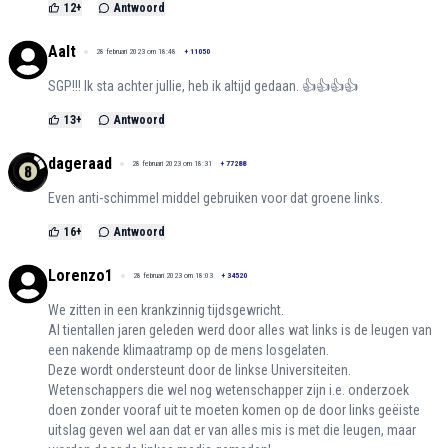
12
+
Antwoord
Aalt
28 februari 2023 om 18:48
+
11050
SGP!!! Ik sta achter jullie, heb ik altijd gedaan. 👍👍👍👍
13
+
Antwoord
dageraad
28 februari 2023 om 18:31
+
77288
Even anti-schimmel middel gebruiken voor dat groene links.
16
+
Antwoord
Lorenzo1
28 februari 2023 om 18:03
+
34520
We zitten in een krankzinnig tijdsgewricht.
Al tientallen jaren geleden werd door alles wat links is de leugen van
een nakende klimaatramp op de mens losgelaten.
Deze wordt ondersteunt door de linkse Universiteiten.
Wetenschappers die wel nog wetenschapper zijn i.e. onderzoek
doen zonder vooraf uit te moeten komen op de door links geëiste
uitslag geven wel aan dat er van alles mis is met die leugen, maar