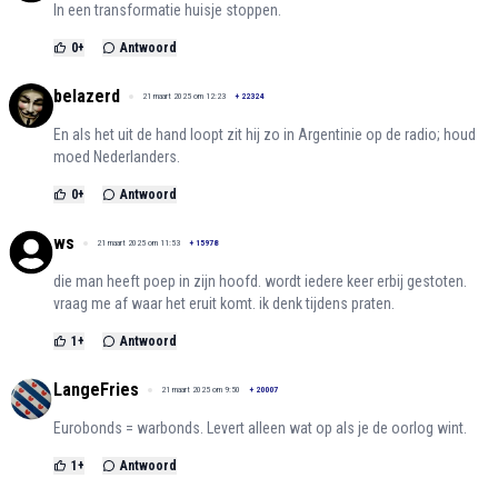
In een transformatie huisje stoppen.
0
+
Antwoord
belazerd
21 maart 2025 om 12:23
+
22324
En als het uit de hand loopt zit hij zo in Argentinie op de radio; houd
moed Nederlanders.
0
+
Antwoord
ws
21 maart 2025 om 11:53
+
15978
die man heeft poep in zijn hoofd. wordt iedere keer erbij gestoten.
vraag me af waar het eruit komt. ik denk tijdens praten.
1
+
Antwoord
LangeFries
21 maart 2025 om 9:50
+
20007
Eurobonds = warbonds. Levert alleen wat op als je de oorlog wint.
1
+
Antwoord