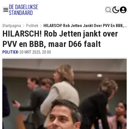
Startpagina
Politiek
HILARSCH! Rob Jetten Jankt Over PVV En BBB,
HILARSCH! Rob Jetten jankt over
Maar D66 Faalt
PVV en BBB, maar D66 faalt
POLITIEK
•
20 MRT 2025, 20:00