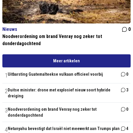
Nieuws
0
Noodverordening om brand Venray nog zeker tot
donderdagochtend
Meer artikelen
1
Uitbarsting Guatemalteekse vulkaan officieel voorbij
0
2
Duitse minister: drone met explosief nieuw soort hybride
3
dreiging
3
Noodverordening om brand Venray nog zeker tot
0
donderdagochtend
4
Netanyahu bevestigt dat Israël niet meewerkt aan Trumps plan
4