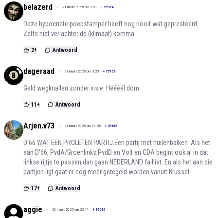
belazerd
21 maart 2025 om 7:31
+
22324
Deze hypocriete poepstamper heeft nog nooit wat gepresteerd.
Zelfs niet ver achter de (klimaat) komma.
2
+
Antwoord
dageraad
21 maart 2025 om 3:25
+
77159
Geld wegknallen zonder visie. Héééél dom.
11
+
Antwoord
Arjen.v73
21 maart 2025 om 00:35
+
49885
D'66 WAT EEN PROLETEN PARTIJ.Een partij met huilenbalken .Als het
aan D'66, PvdA/Groenlinks,PvdD en Volt en CDA begint ook al in dat
linkse rijtje te passen,dan gaan NEDERLAND failliet. En als het aan die
partijen ligt gaat er nog meer geregeld worden vanuit Brussel.
17
+
Antwoord
aggie
20 maart 2025 om 23:11
+
17690