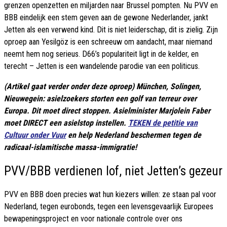
grenzen openzetten en miljarden naar Brussel pompten. Nu PVV en
BBB eindelijk een stem geven aan de gewone Nederlander, jankt
Jetten als een verwend kind. Dit is niet leiderschap, dit is zielig. Zijn
oproep aan Yesilgöz is een schreeuw om aandacht, maar niemand
neemt hem nog serieus. D66’s populariteit ligt in de kelder, en
terecht – Jetten is een wandelende parodie van een politicus.
(Artikel gaat verder onder deze oproep) München, Solingen,
Nieuwegein: asielzoekers storten een golf van terreur over
Europa. Dit moet direct stoppen. Asielminister Marjolein Faber
moet DIRECT een asielstop instellen.
TEKEN de petitie van
Cultuur onder Vuur
en help Nederland beschermen tegen de
radicaal-islamitische massa-immigratie!
PVV/BBB verdienen lof, niet Jetten’s gezeur
PVV en BBB doen precies wat hun kiezers willen: ze staan pal voor
Nederland, tegen eurobonds, tegen een levensgevaarlijk Europees
bewapeningsproject en voor nationale controle over ons