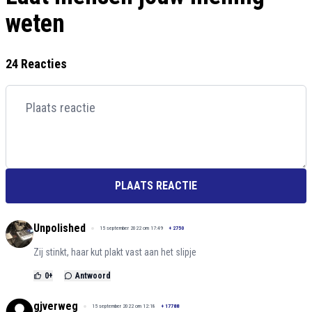
weten
24 Reacties
PLAATS REACTIE
Unpolished
15 september 2022 om 17:49
+
2750
Zij stinkt, haar kut plakt vast aan het slipje
0
+
Antwoord
gjverweg
15 september 2022 om 12:18
+
17788