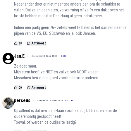
Nederlander doet er niet meer toe anders dan om de schatkist te
vullen. Dat velen geen eten, verwarming of zelfs een dak boven het
hoofd hebben maakt in Den Haag al geen indruk meer.
Indien een partij géén 76+ zetels weet te halen is het dansen naar de
pijpen van de VS, EU, SSchwab en ja, óók Jansen.
0
+
Antwoord
Jan.E
14 september 2022 om 14:07
+
7431
Ze doet maar.
Mijn stem heeft ze NIET en zal ze ook NOOIT krijgen.
Misschien ben ik een goed voorbeeld voor anderen.
2
+
Antwoord
perseus
14 september 2022 om 13:13
+
22192
Opvallend is dat mw. den Haan voorheen bij D66 zat en later de
ouderenpartij gesloopt heeft.
Toeval, of werden de oudjes te lastig?