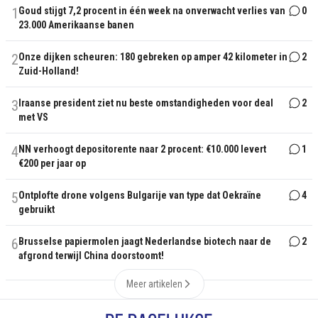
1
Goud stijgt 7,2 procent in één week na onverwacht verlies van
0
23.000 Amerikaanse banen
2
Onze dijken scheuren: 180 gebreken op amper 42 kilometer in
2
Zuid-Holland!
3
Iraanse president ziet nu beste omstandigheden voor deal
2
met VS
4
NN verhoogt depositorente naar 2 procent: €10.000 levert
1
€200 per jaar op
5
Ontplofte drone volgens Bulgarije van type dat Oekraïne
4
gebruikt
6
Brusselse papiermolen jaagt Nederlandse biotech naar de
2
afgrond terwijl China doorstoomt!
Meer artikelen