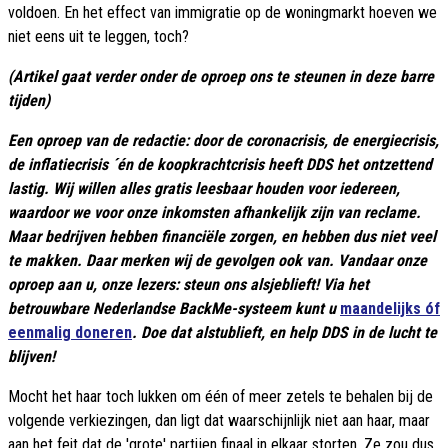
voldoen. En het effect van immigratie op de woningmarkt hoeven we
niet eens uit te leggen, toch?
(Artikel gaat verder onder de oproep ons te steunen in deze barre
tijden)
Een oproep van de redactie: door de coronacrisis, de energiecrisis,
de inflatiecrisis ´én de koopkrachtcrisis heeft DDS het ontzettend
lastig. Wij willen alles gratis leesbaar houden voor iedereen,
waardoor we voor onze inkomsten afhankelijk zijn van reclame.
Maar bedrijven hebben financiële zorgen, en hebben dus niet veel
te makken. Daar merken wij de gevolgen ook van. Vandaar onze
oproep aan u, onze lezers: steun ons alsjeblieft! Via het
betrouwbare Nederlandse BackMe-systeem kunt u
maandelijks óf
eenmalig doneren
. Doe dat alstublieft, en help DDS in de lucht te
blijven!
Mocht het haar toch lukken om één of meer zetels te behalen bij de
volgende verkiezingen, dan ligt dat waarschijnlijk niet aan haar, maar
aan het feit dat de 'grote' partijen finaal in elkaar storten. Ze zou dus