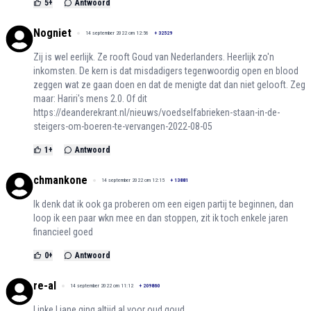
5
+
Antwoord
Nogniet
14 september 2022 om 12:56
+
32529
Zij is wel eerlijk. Ze rooft Goud van Nederlanders. Heerlijk zo'n
inkomsten. De kern is dat misdadigers tegenwoordig open en blood
zeggen wat ze gaan doen en dat de menigte dat dan niet gelooft. Zeg
maar: Hariri's mens 2.0. Of dit
https://deanderekrant.nl/nieuws/voedselfabrieken-staan-in-de-
steigers-om-boeren-te-vervangen-2022-08-05
1
+
Antwoord
chmankone
14 september 2022 om 12:15
+
13881
Ik denk dat ik ook ga proberen om een eigen partij te beginnen, dan
loop ik een paar wkn mee en dan stoppen, zit ik toch enkele jaren
financieel goed
0
+
Antwoord
re-al
14 september 2022 om 11:12
+
209860
Linke Liane ging altijd al voor oud goud.