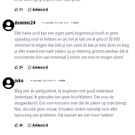
1
+
Antwoord
dominic24
14 september 2022 om 10:02
+
10217
Elke halve zool kan een eigen partij beginnen,je hoeft er geen
opleiding voor te hebben en als het je lukt om ik geloof 30.000
stemmen te krijgen dan heb je een zetel en kan je mee doen en krijg
je elke maand een riant salaris op je rekening gestort,vandaar dat ik
voorstander ben van minimaal 3 zetels om mee te mogen doen!
2
+
Antwoord
joko
14 september 2022 om 8:57
+
8166
Weg met de partijpolitiek, te beginnen met goud nederland
(inderdaad. Ik gebruikte hier geen hoofdletters. Dat voor de
deugwokers!). Een non-nonsens man die de zaken op orde brengt.
Nee, absolut geen vrouw. Vrouwen vinden namelijk voor elke
oplossing een probleem. Dat kunnen we niet meer hebben.
4
+
Antwoord