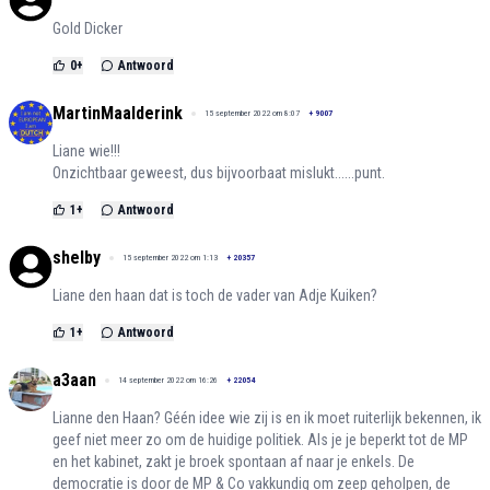
Gold Dicker
0
+
Antwoord
MartinMaalderink
15 september 2022 om 8:07
+
9007
Liane wie!!!
Onzichtbaar geweest, dus bijvoorbaat mislukt......punt.
1
+
Antwoord
shelby
15 september 2022 om 1:13
+
20357
Liane den haan dat is toch de vader van Adje Kuiken?
1
+
Antwoord
a3aan
14 september 2022 om 16:26
+
22054
Lianne den Haan? Géén idee wie zij is en ik moet ruiterlijk bekennen, ik
geef niet meer zo om de huidige politiek. Als je je beperkt tot de MP
en het kabinet, zakt je broek spontaan af naar je enkels. De
democratie is door de MP & Co vakkundig om zeep geholpen, de