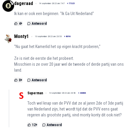
dageraad
14 september 2022 om 7:47
+
77325
Ik kan er ook een beginnen. "Ik Ga Uit Nederland"
4
+
Antwoord
Monty1
13 september 2022 om 23:53
+
8096
''Nu gaat het Kamerlid het op eigen kracht proberen,''
Ze is niet de eerste die het probeert.
Misschien is ze over 20 jaar wel de tweede of derde partij van ons
land.
0
+
Antwoord
Superman
13 september 2022 om 23:56
+
46884
Toch wel knap van de PVV dat ze al jaren 2de of 3de partij
van Nederland zijn, het wordt tijd dat de PVV eens gaat
regeren als grootste partij, vind monty konty dit ook niet?
12
+
Antwoord