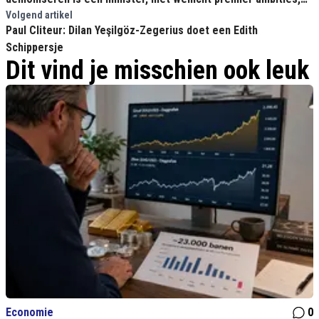
onwaardig''
Volgend artikel
Paul Cliteur: Dilan Yeşilgöz-Zegerius doet een Edith
Schippersje
Dit vind je misschien ook leuk
Economie
0