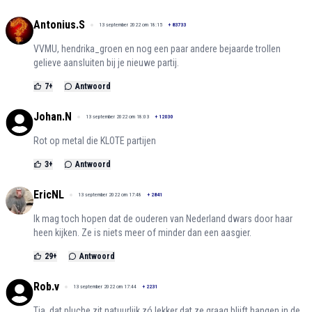
Antonius.S
13 september 2022 om 18:15
+
83733
VVMU, hendrika_groen en nog een paar andere bejaarde trollen
gelieve aansluiten bij je nieuwe partij.
7
+
Antwoord
Johan.N
13 september 2022 om 18:03
+
12030
Rot op metal die KLOTE partijen
3
+
Antwoord
EricNL
13 september 2022 om 17:48
+
2841
Ik mag toch hopen dat de ouderen van Nederland dwars door haar
heen kijken. Ze is niets meer of minder dan een aasgier.
29
+
Antwoord
Rob.v
13 september 2022 om 17:44
+
2231
Tja, dat pluche zit natuurlijk zó lekker dat ze graag blijft hangen in de