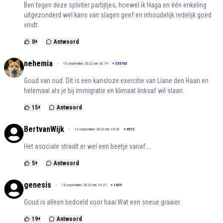
Ben tegen deze splinter partijtjes, hoewel ik Haga en één enkeling
uitgezonderd wel kans van slagen geef en inhoudelijk redelijk goed
vindt.
0
+
Antwoord
nehemia
13 september 2022 om 20:19
+
535765
Goud van oud. Dit is een kansloze exercitie van Liane den Haan en
helemaal als je bij immigratie en klimaat linksaf wil slaan.
15
+
Antwoord
BertvanWijk
13 september 2022 om 19:34
+
6572
Het asociale straalt er wel een beetje vanaf....
5
+
Antwoord
genesis
13 september 2022 om 19:27
+
1439
Goud is alleen bedoeld voor haar.Wat een sneue graaier.
19
+
Antwoord