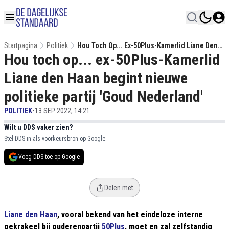
Startpagina
Politiek
Hou Toch Op... Ex-50Plus-Kamerlid Liane Den
Hou toch op... ex-50Plus-Kamerlid
Haan Begint Nieuwe Politieke Partij 'Goud
Nederland'
Liane den Haan begint nieuwe
politieke partij 'Goud Nederland'
POLITIEK
•
13 SEP 2022, 14:21
Wilt u DDS vaker zien?
Stel DDS in als voorkeursbron op Google.
Voeg DDS toe op Google
Delen met
Liane den Haan
, vooral bekend van het eindeloze interne
gekrakeel bij ouderenpartij
50Plus
, moet en zal zelfstandig