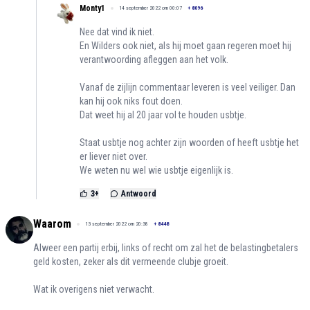
Monty1
14 september 2022 om 00:07
+
8096
Nee dat vind ik niet.
En Wilders ook niet, als hij moet gaan regeren moet hij
verantwoording afleggen aan het volk.
Vanaf de zijlijn commentaar leveren is veel veiliger. Dan
kan hij ook niks fout doen.
Dat weet hij al 20 jaar vol te houden usbtje.
Staat usbtje nog achter zijn woorden of heeft usbtje het
er liever niet over.
We weten nu wel wie usbtje eigenlijk is.
3
+
Antwoord
Waarom
13 september 2022 om 20:38
+
8448
Alweer een partij erbij, links of recht om zal het de belastingbetalers
geld kosten, zeker als dit vermeende clubje groeit.
Wat ik overigens niet verwacht.