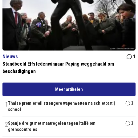
Nieuws
1
Standbeeld Elfstedenwinnaar Paping weggehaald om
beschadigingen
Meer artikelen
1
Thaise premier wil strengere wapenwetten na schietpartij
3
school
2
Spanje dreigt met maatregelen tegen Italië om
3
grenscontroles