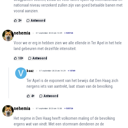
nationaal niveau verzekerd zullen zijn van goed betaalde banen met
vooral aanzien.
3
+
Antwoord
nehemia
07 september 2023 om 13:39
+
535726
Voor we er erg in hebben zien we alle ellende in Ter Apel in het hele
land gebeuren met dezelfde intensiteit.
10
+
Antwoord
baaz
07 september 2023 om 14:29
+
15769
Ter Apel is de exponent van het bewijs dat Den Haag zich
nergens iets van aantrekt, laat staan van de bevolking.
4
+
Antwoord
nehemia
07 september 2023 om 13:36
+
535726
Het regime in Den Haag heeft volkomen maling of de bevolking
ergens wat van vindt. Met een stormram denderen ze de