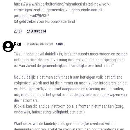
https://www.hln.be/buitenland/migratiecrisis-zal-new-york-
vernietigen-zegt-burgemeester-zie-geen-einde-aan-dit-
probleem~ad29b93f/
Dit geld zeker voor Europa/Nederland
0
+
Antwoord
Rkn
07 september 2023 om 15:40
+
20296
"Wat in ieder geval duidelijk is, is dat er steeds meer vragen en zorgen
ontstaan over de besluitvorming omtrent vluchtelingenopvang en de
rol van zowel de gemeentelijke als landelijke overheid hierin."
Nou duidelijk is dat men schijt heeft aan het eigen volk, dat dit land
volgestopt wordt met lui die nimmer en nooit zullen integreren, en dat
wij, het eigen volk, zich moet aanpassen en rekening moet houden,
nog meer dan nu al het geval is, met de gevoelens en denkwijzen van
die instromers.
(Ook al kan dit land de instroom op alle fronten niet meer aan (zorg,
onderwijs, huisvesting, veiligheid, etc. etc.!)
Want de zowel de landelijke als gemeentelijke overheid willen
deugpunten scoren, zodat ze voor latere tijden op internationaal en