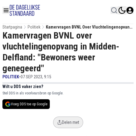
Startpagina
Politiek
Kamervragen BVNL Over Vluchtelingenopvang
Kamervragen BVNL over
In Midden-Delfland: "Bewoners Weer
Genegeerd"
vluchtelingenopvang in Midden-
Delfland: "Bewoners weer
genegeerd"
POLITIEK
•
07 SEP 2023, 9:15
Wilt u DDS vaker zien?
Stel DDS in als voorkeursbron op Google.
Voeg DDS toe op Google
Delen met