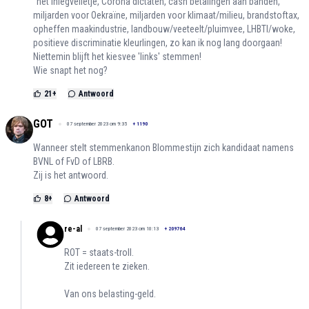
"het inlegvelletje, Corona dictaten, cash betalingen aan banden,
miljarden voor Oekraïne, miljarden voor klimaat/milieu, brandstoftax,
opheffen maakindustrie, landbouw/veeteelt/pluimvee, LHBTI/woke,
positieve discriminatie kleurlingen, zo kan ik nog lang doorgaan!
Niettemin blijft het kiesvee 'links' stemmen!
Wie snapt het nog?
21
+
Antwoord
GOT
07 september 2023 om 9:35
+
1190
Wanneer stelt stemmenkanon Blommestijn zich kandidaat namens
BVNL of FvD of LBRB.
Zij is het antwoord.
8
+
Antwoord
re-al
07 september 2023 om 10:13
+
209764
ROT = staats-troll.
Zit iedereen te zieken.
Van ons belasting-geld.