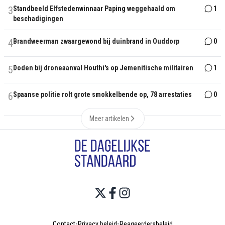
3
Standbeeld Elfstedenwinnaar Paping weggehaald om
1
beschadigingen
4
Brandweerman zwaargewond bij duinbrand in Ouddorp
0
5
Doden bij droneaanval Houthi's op Jemenitische militairen
1
6
Spaanse politie rolt grote smokkelbende op, 78 arrestaties
0
Meer artikelen
Contact
•
Privacy beleid
•
Reageerdersbeleid