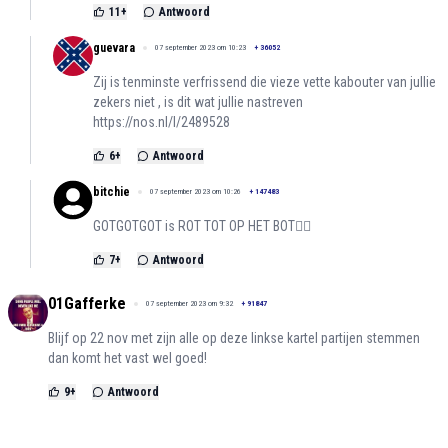
11
+
Antwoord
guevara
07 september 2023 om 10:23
+
36052
Zij is tenminste verfrissend die vieze vette kabouter van jullie
zekers niet , is dit wat jullie nastreven
https://nos.nl/l/2489528
6
+
Antwoord
bitchie
07 september 2023 om 10:26
+
147483
GOTGOTGOT is ROT TOT OP HET BOT😮‍💨
7
+
Antwoord
01Gafferke
07 september 2023 om 9:32
+
91847
Blijf op 22 nov met zijn alle op deze linkse kartel partijen stemmen
dan komt het vast wel goed!
9
+
Antwoord