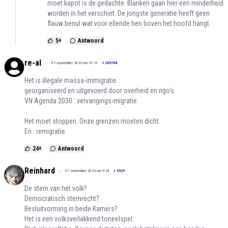
moet kapot is de gedachte. Blanken gaan hier een minderheid
worden in het verschiet. De jongste generatie heeft geen
flauw benul wat voor ellende hen boven het hoofd hangt.
5
+
Antwoord
re-al
07 september 2023 om 10:10
+
209764
Het is illegale massa-immigratie :
georganiseerd en uitgevoerd door overheid en ngo's.
VN Agenda 2030 : vervangings-migratie.
Het moet stoppen. Onze grenzen moeten dicht.
En : remigratie.
24
+
Antwoord
Reinhard
07 september 2023 om 9:54
+
3929
De stem van het volk?
Democratisch stemrecht?
Besluitvorming in beide Kamers?
Het is een volksverlakkend toneelspel: