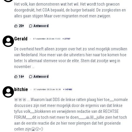
Het volk, kan demonstreren wat het wil. Het wordt toch gewoon
doorgedrukt, het COA bepaald, de burger betaald. De zorgkosten en
alles gaan stijgen Maar over migranten moet men zwijgen.
20
+
Antwoord
Gerald
07 september 2023 om 11:03
+
27707
De overheid heeft alleen zorgen over het zo snel mogelijk omvolken
van Nederland. Hoe meer van die uitvreters hier naar toe komen hoe
beter. Is allemaal stemvee voor de elite. Stem dat zooitje weg in
november …
16
+
Antwoord
bitchie
07 september 2023 om 10:34
+
147483
🚨🚨🚨…..Waarom laat DDS de linkse ratten plaag hier toe,,,,,normale
discussies zijn niet meer mogelijk door de ergernis van dat linkse
tyfus volk,,,,,blokkeren en verwijderen redactie van dit RECHTSE
FORUM,,,,,,,dit is toch niet meer te doen,,,,,,,,🙏🏼,,,jullie zien het toch
aan de eerste reactie die ze hier neer plempen dat het groeiende
cellen zijn🤮😮‍💨