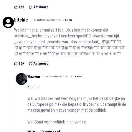
16
+
Antwoord
bitchie
07 september 2023 om 10:24
+
147483
We laten het allemaal zelf toe ,,,dus laat maar komen dat
stinktuig,,,,het loopt vanzelf een keer spaak😮‍💨,,,kwestie van tijd
,,,kwestie van raad,,,,kwestie van ..dan is het te laat,,,,🧑🏾‍🦱👳🏿‍♂️
🧑🏾‍🦱👳🏿‍♂️🧑🏾‍🦱👳🏿‍♂️👳🏿‍♂️🧑🏾‍🦱🧑🏾‍🦱🧑🏾‍🦱👳🏿‍♂️👳🏿‍♂️👳🏿‍♂️👳🏿‍♂️
🧑🏾‍🦱🧑🏾‍🦱👩🏾‍🦱🧒🏾👳🏾‍♀️🧔🏽‍♀️👱🏿‍♂️🧑🏾‍🦲🧔🏾‍♂️👦🏾👨🏽‍🦱
10
+
Antwoord
Waarom
07 september 2023 om 11:24
+
8448
Bitchie:
We, wie bedoel met we? Volgens mij is het de landelijke en
de Europese politiek die bepaald. Ik voel mij überhaupt in de
meeste gevallen niet verbonden met de politiek.
We: Staat voor politiek in dit verhaal!