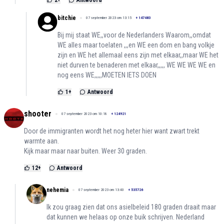
2
+
Antwoord
bitchie
07 september 2023 om 13:15
+
147483
Bij mij staat WE,,voor de Nederlanders Waarom,,omdat
WE alles maar toelaten ,,,en WE een dom en bang volkje
zijn en WE het allemaal eens zijn met elkaar,,maar WE het
niet durven te benaderen met elkaar,,,,, WE WE WE WE en
nog eens WE,,,,,MOETEN IETS DOEN
1
+
Antwoord
shooter
07 september 2023 om 10:18
+
124921
Door de immigranten wordt het nog heter hier want zwart trekt
warmte aan.
Kijk maar maar naar buiten. Weer 30 graden.
12
+
Antwoord
nehemia
07 september 2023 om 13:40
+
535726
Ik zou graag zien dat ons asielbeleid 180 graden draait maar
dat kunnen we helaas op onze buik schrijven. Nederland