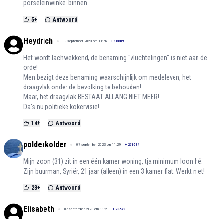
porseleinwinkel binnen.
5
+
Antwoord
Heydrich
07 september 2023 om 11:58
+
18809
Het wordt lachwekkend, de benaming "vluchtelingen" is niet aan de
orde!
Men bezigt deze benaming waarschijnlijk om medeleven, het
draagvlak onder de bevolking te behouden!
Maar, het draagvlak BESTAAT ALLANG NIET MEER!
Da's nu politieke kokervisie!
14
+
Antwoord
polderkolder
07 september 2023 om 11:29
+
231094
Mijn zoon (31) zit in een één kamer woning, tja minimum loon hé.
Zijn buurman, Syriër, 21 jaar (alleen) in een 3 kamer flat. Werkt niet!
23
+
Antwoord
Elisabeth
07 september 2023 om 11:20
+
20679