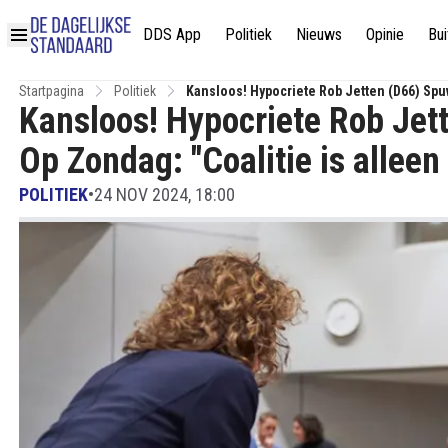
DDS App
Politiek
Nieuws
Opinie
Bui
Startpagina
Politiek
Kansloos! Hypocriete Rob Jetten (D66) Spuw
Kansloos! Hypocriete Rob Jett
Bezig!"
Op Zondag: "Coalitie is alleen
POLITIEK
•
24 NOV 2024, 18:00