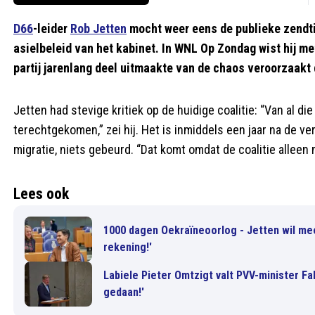
D66
-leider
Rob Jetten
mocht weer eens de publieke zendtij
asielbeleid van het kabinet. In WNL Op Zondag wist hij met 
partij jarenlang deel uitmaakte van de chaos veroorzaakt 
Jetten had stevige kritiek op de huidige coalitie: “Van al di
terechtgekomen,” zei hij. Het is inmiddels een jaar na de ve
migratie, niets gebeurd. “Dat komt omdat de coalitie alleen 
Lees ook
1000 dagen Oekraïneoorlog - Jetten wil mee
rekening!'
Labiele Pieter Omtzigt valt PVV-minister Fa
gedaan!'