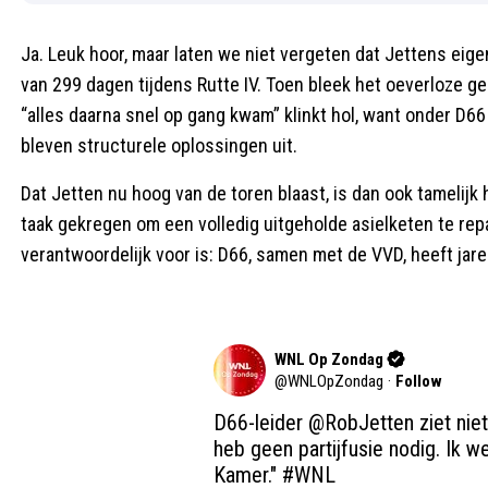
Ja. Leuk hoor, maar laten we niet vergeten dat Jettens eig
van 299 dagen tijdens Rutte IV. Toen bleek het oeverloze g
“alles daarna snel op gang kwam” klinkt hol, want onder D
bleven structurele oplossingen uit.
Dat Jetten nu hoog van de toren blaast, is dan ook tamelijk
taak gekregen om een volledig uitgeholde asielketen te rep
verantwoordelijk voor is: D66, samen met de VVD, heeft jar
WNL Op Zondag
@
WNLOpZondag
·
Follow
D66-leider 
@RobJetten
 ziet nie
heb geen partijfusie nodig. Ik w
Kamer." 
#WNL