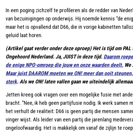
In een poging zichzelf te profileren als de redder van Nede
van bezuinigingen op onderwijs. Hij noemde kennis “de enig
maar het is opvallend dat D66, die in vorige kabinetten ta
geluid laat horen.
(Artikel gaat verder onder deze oproep) Het is tijd om PAL 
Ongehoord Nederland. Ja, JUIST in deze tijd.
Daarom roepen
de enige NPO-omroep die jouw en onze waarden deelt.
We z
Maar juist DAAROM moeten we ON! meer dan ooit steunen.
sterk
. Als we ON! laten vallen gaan we uiteindelijk allemaal
Jetten kreeg ook vragen over een mogelijke fusie met ande
bracht. “Nee, ik heb geen partijfusie nodig. Ik werk samen me
het verhult de realiteit: D66 is geen partij die mensen same
vinger wijst. Als leider van een partij die jarenlang medever
ongeloofwaardig. Het is makkelijk om vanaf de zijlijn te roe