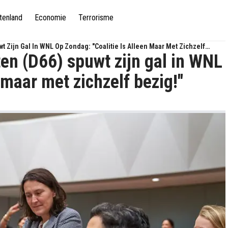
tenland
Economie
Terrorisme
t Zijn Gal In WNL Op Zondag: "Coalitie Is Alleen Maar Met Zichzelf
en (D66) spuwt zijn gal in WNL
 maar met zichzelf bezig!"