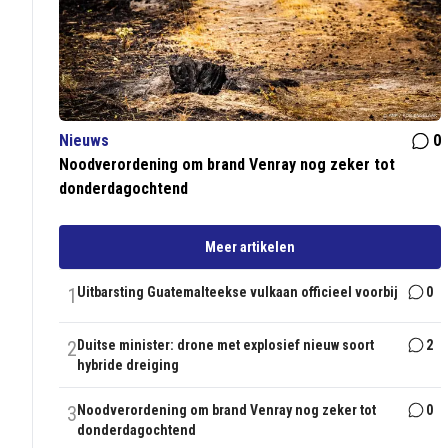
Nieuws
0
Noodverordening om brand Venray nog zeker tot
donderdagochtend
Meer artikelen
1
Uitbarsting Guatemalteekse vulkaan officieel voorbij
0
2
Duitse minister: drone met explosief nieuw soort
2
hybride dreiging
3
Noodverordening om brand Venray nog zeker tot
0
donderdagochtend