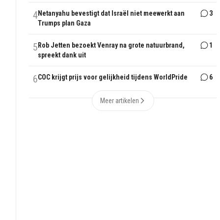
4
Netanyahu bevestigt dat Israël niet meewerkt aan
3
Trumps plan Gaza
5
Rob Jetten bezoekt Venray na grote natuurbrand,
1
spreekt dank uit
6
COC krijgt prijs voor gelijkheid tijdens WorldPride
6
Meer artikelen