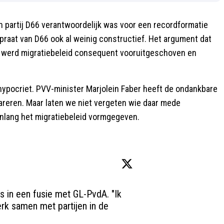
en partij D66 verantwoordelijk was voor een recordformatie
epraat van D66 ook al weinig constructief. Het argument dat
66 werd migratiebeleid consequent vooruitgeschoven en
 hypocriet. PVV-minister Marjolein Faber heeft de ondankbare
areren. Maar laten we niet vergeten wie daar mede
enlang het migratiebeleid vormgegeven.
ts in een fusie met GL-PvdA. "Ik 
erk samen met partijen in de 