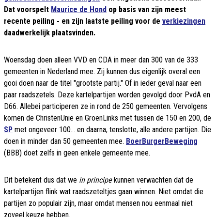
Dat voorspelt
Maurice de Hond
op basis van zijn meest
recente peiling - en zijn laatste peiling voor de
verkiezingen
daadwerkelijk plaatsvinden.
Woensdag doen alleen VVD en CDA in meer dan 300 van de 333
gemeenten in Nederland mee. Zij kunnen dus eigenlijk overal een
gooi doen naar de titel "grootste partij." Of in ieder geval naar een
paar raadszetels. Deze kartelpartijen worden gevolgd door PvdA en
D66. Allebei participeren ze in rond de 250 gemeenten. Vervolgens
komen de ChristenUnie en GroenLinks met tussen de 150 en 200, de
SP
met ongeveer 100... en daarna, tenslotte, alle andere partijen. Die
doen in minder dan 50 gemeenten mee.
BoerBurgerBeweging
(BBB) doet zelfs in geen enkele gemeente mee.
Dit betekent dus dat we
in principe
kunnen verwachten dat de
kartelpartijen flink wat raadszeteltjes gaan winnen. Niet omdat die
partijen zo populair zijn, maar omdat mensen nou eenmaal niet
zoveel keuze hebben.