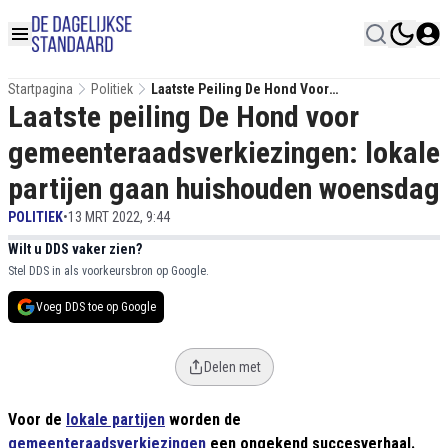
Startpagina
Politiek
Laatste Peiling De Hond Voor
Laatste peiling De Hond voor
Gemeenteraadsverkiezingen: Lokale Partijen
Gaan Huishouden Woensdag
gemeenteraadsverkiezingen: lokale
partijen gaan huishouden woensdag
POLITIEK
•
13 MRT 2022, 9:44
Wilt u DDS vaker zien?
Stel DDS in als voorkeursbron op Google.
Voeg DDS toe op Google
Delen met
Voor de
lokale partijen
worden de
gemeenteraadsverkiezingen
een ongekend succesverhaal.