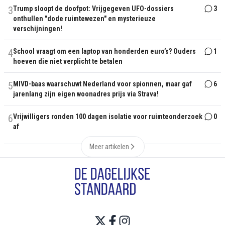
3
Trump sloopt de doofpot: Vrijgegeven UFO-dossiers
3
onthullen "dode ruimtewezen" en mysterieuze
verschijningen!
4
School vraagt om een laptop van honderden euro’s? Ouders
1
hoeven die niet verplicht te betalen
5
MIVD-baas waarschuwt Nederland voor spionnen, maar gaf
6
jarenlang zijn eigen woonadres prijs via Strava!
6
Vrijwilligers ronden 100 dagen isolatie voor ruimteonderzoek
0
af
Meer artikelen