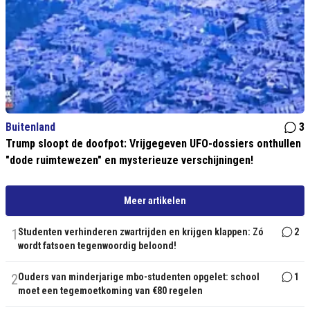
Buitenland
3
Trump sloopt de doofpot: Vrijgegeven UFO-dossiers onthullen
"dode ruimtewezen" en mysterieuze verschijningen!
Meer artikelen
1
Studenten verhinderen zwartrijden en krijgen klappen: Zó
2
wordt fatsoen tegenwoordig beloond!
2
Ouders van minderjarige mbo-studenten opgelet: school
1
moet een tegemoetkoming van €80 regelen