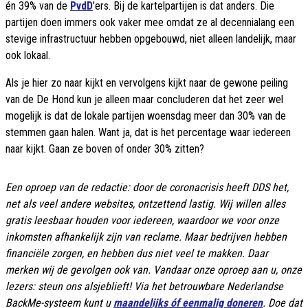
én 39% van de
PvdD
'ers. Bij de kartelpartijen is dat anders. Die
partijen doen immers ook vaker mee omdat ze al decennialang een
stevige infrastructuur hebben opgebouwd, niet alleen landelijk, maar
ook lokaal.
Als je hier zo naar kijkt en vervolgens kijkt naar de gewone peiling
van de De Hond kun je alleen maar concluderen dat het zeer wel
mogelijk is dat de lokale partijen woensdag meer dan 30% van de
stemmen gaan halen. Want ja, dat is het percentage waar iedereen
naar kijkt. Gaan ze boven of onder 30% zitten?
Een oproep van de redactie: door de coronacrisis heeft DDS het,
net als veel andere websites, ontzettend lastig. Wij willen alles
gratis leesbaar houden voor iedereen, waardoor we voor onze
inkomsten afhankelijk zijn van reclame. Maar bedrijven hebben
financiële zorgen, en hebben dus niet veel te makken. Daar
merken wij de gevolgen ook van. Vandaar onze oproep aan u, onze
lezers: steun ons alsjeblieft! Via het betrouwbare Nederlandse
BackMe-systeem kunt u
maandelijks óf eenmalig doneren
. Doe dat