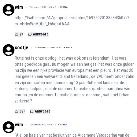
wim
15 november 2022 om 20:42
+
138324
https://twitter.com/AZgeopolitics/status/1592602013858435072?
cxt=HHwWgMDUif_Fh5osAAAA
2
+
Antwoord
cootje
15 november 2022 om 20:17
+
52614
Rutte het is onze oorlog , het was ook ons referendum . Het was
onze goedkope gas , nu mogen we aan het gas .het was onze gulden
nu zijn we een rijke provincie van europa met een pleuro . Het was 20
jaar geleden een welvarend land Nederland , de VVD heeft onder zalm
en zijn consorten met daarna nog 13 jaar Rutte het land naar de
kloten geholpen , met de nummer 1 positie exporteur narcotica van
europa ,en de nummer 1 positie bootjes toerisme , wat doet Orban
verkeerd ?
38
+
Antwoord
wim
15 november 2022 om 20:17
+
138324
"Als, op basis van het besluit van de Algemene Vergadering van de