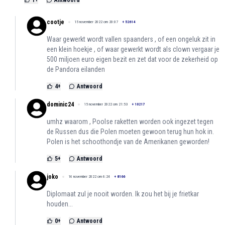
1
+
Antwoord
cootje
15 november 2022 om 20:07
+
52614
Waar gewerkt wordt vallen spaanders , of een ongeluk zit in
een klein hoekje , of waar gewerkt wordt als clown vergaar je
500 miljoen euro eigen bezit en zet dat voor de zekerheid op
de Pandora eilanden
4
+
Antwoord
dominic24
15 november 2022 om 21:53
+
10217
umhz waarom , Poolse raketten worden ook ingezet tegen
de Russen dus die Polen moeten gewoon terug hun hok in.
Polen is het schoothondje van de Amerikanen geworden!
5
+
Antwoord
joko
16 november 2022 om 6:24
+
8166
Diplomaat zul je nooit worden. Ik zou het bij je frietkar
houden...
0
+
Antwoord