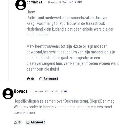
dominic24
17 november 2022 om 11:47
+
10217
Harry,
Rutte...oud medewerker personeelszaken Unilever
Kaag...voormalig toiletjuffrouw in de Gazastrook
Nederland klein kutlandje dat geen enkele wereldleider
serieus neemt!
Mark heeft trouwens tot zijn 42ste bij zijn moeder
gewoond,het schijnt dat de Urn van zijn moeder op zijn
nachtkastje staat,die gast zou eigenlijk in een
plaatsvervangend huis van Pameijer moeten wonen want
daar hoort die thuis!
0
+
Antwoord
Kovacs
15 november 2022 om 19:56
+
2042
Hopelijk vliegen ze samen over Oekraïne terug. (Oeps)Dan mag
Wilders zonder te lachen zeggen dat de onderste steen moet
bovenkomen.
0
+
Antwoord