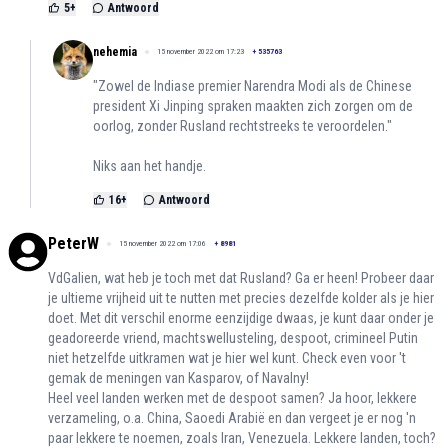
5
+
Antwoord
nehemia
15 november 2022 om 17:23
+
535763
"Zowel de Indiase premier Narendra Modi als de Chinese
president Xi Jinping spraken maakten zich zorgen om de
oorlog, zonder Rusland rechtstreeks te veroordelen."
Niks aan het handje.
16
+
Antwoord
PeterW
15 november 2022 om 17:06
+
8981
VdGalien, wat heb je toch met dat Rusland? Ga er heen! Probeer daar
je ultieme vrijheid uit te nutten met precies dezelfde kolder als je hier
doet. Met dit verschil enorme eenzijdige dwaas, je kunt daar onder je
geadoreerde vriend, machtswellusteling, despoot, crimineel Putin
niet hetzelfde uitkramen wat je hier wel kunt. Check even voor 't
gemak de meningen van Kasparov, of Navalny!
Heel veel landen werken met de despoot samen? Ja hoor, lekkere
verzameling, o.a. China, Saoedi Arabië en dan vergeet je er nog 'n
paar lekkere te noemen, zoals Iran, Venezuela. Lekkere landen, toch?