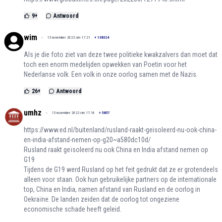
9
+
Antwoord
wim
15 november 2022 om 17:21
+
138324
Als je die foto ziet van deze twee politieke kwakzalvers dan moet dat
toch een enorm medelijden opwekken van Poetin voor het
Nederlanse volk. Een volk in onze oorlog samen met de Nazis.
26
+
Antwoord
umhz
15 november 2022 om 17:18
+
5857
https://www.ed.nl/buitenland/rusland-raakt-geisoleerd-nu-ook-china-
en-india-afstand-nemen-op-g20~a580dc10d/
Rusland raakt geïsoleerd nu ook China en India afstand nemen op
G19
Tijdens de G19 werd Rusland op het feit gedrukt dat ze er grotendeels
alleen voor staan. Ook hun gebruikelijke partners op de internationale
top, China en India, namen afstand van Rusland en de oorlog in
Oekraïne. De landen zeiden dat de oorlog tot ongeziene
economische schade heeft geleid.