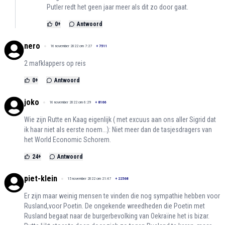
Putler redt het geen jaar meer als dit zo door gaat.
0
+
Antwoord
nero
16 november 2022 om 7:27
+
7511
2 mafklappers op reis
0
+
Antwoord
joko
16 november 2022 om 6:29
+
8166
Wie zijn Rutte en Kaag eigenlijk ( met excuus aan ons aller Sigrid dat
ik haar niet als eerste noem...): Niet meer dan de tasjesdragers van
het World Economic Schorem.
24
+
Antwoord
piet-klein
15 november 2022 om 21:47
+
22568
Er zijn maar weinig mensen te vinden die nog sympathie hebben voor
Rusland,voor Poetin. De ongekende wreedheden die Poetin met
Rusland begaat naar de burgerbevolking van Oekraïne het is bizar.