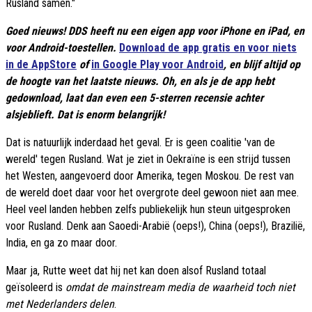
Rusland samen."
Goed nieuws! DDS heeft nu een eigen app voor iPhone en iPad, en
voor Android-toestellen.
Download de app gratis en voor niets
in de AppStore
of
in Google Play voor Android
, en blijf altijd op
de hoogte van het laatste nieuws. Oh, en als je de app hebt
gedownload, laat dan even een 5-sterren recensie achter
alsjeblieft. Dat is enorm belangrijk!
Dat is natuurlijk inderdaad het geval. Er is geen coalitie 'van de
wereld' tegen Rusland. Wat je ziet in Oekraïne is een strijd tussen
het Westen, aangevoerd door Amerika, tegen Moskou. De rest van
de wereld doet daar voor het overgrote deel gewoon niet aan mee.
Heel veel landen hebben zelfs publiekelijk hun steun uitgesproken
voor Rusland. Denk aan Saoedi-Arabië (oeps!), China (oeps!), Brazilië,
India, en ga zo maar door.
Maar ja, Rutte weet dat hij net kan doen alsof Rusland totaal
geïsoleerd is
omdat de mainstream media de waarheid toch niet
met Nederlanders delen
.