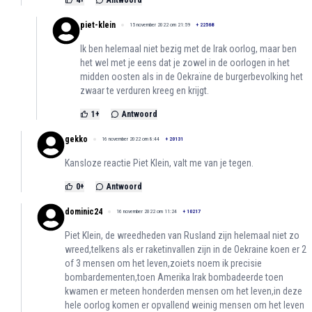
4
+
Antwoord
piet-klein
15 november 2022 om 21:59
+
22568
Ik ben helemaal niet bezig met de Irak oorlog, maar ben
het wel met je eens dat je zowel in de oorlogen in het
midden oosten als in de Oekraïne de burgerbevolking het
zwaar te verduren kreeg en krijgt.
1
+
Antwoord
gekko
16 november 2022 om 8:44
+
20131
Kansloze reactie Piet Klein, valt me van je tegen.
0
+
Antwoord
dominic24
16 november 2022 om 11:24
+
10217
Piet Klein, de wreedheden van Rusland zijn helemaal niet zo
wreed,telkens als er raketinvallen zijn in de Oekraine koen er 2
of 3 mensen om het leven,zoiets noem ik precisie
bombardementen,toen Amerika Irak bombadeerde toen
kwamen er meteen honderden mensen om het leven,in deze
hele oorlog komen er opvallend weinig mensen om het leven