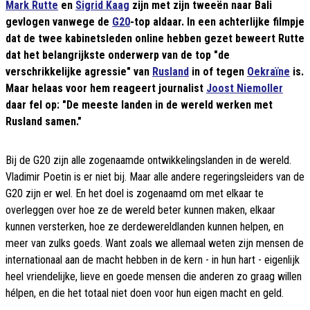
Mark Rutte
en
Sigrid Kaag
zijn met zijn tweeën naar Bali
gevlogen vanwege de
G20
-top aldaar. In een achterlijke filmpje
dat de twee kabinetsleden online hebben gezet beweert Rutte
dat het belangrijkste onderwerp van de top "de
verschrikkelijke agressie" van
Rusland
in of tegen
Oekraïne
is.
Maar helaas voor hem reageert journalist
Joost Niemoller
daar fel op: "De meeste landen in de wereld werken met
Rusland samen."
Bij de G20 zijn alle zogenaamde ontwikkelingslanden in de wereld.
Vladimir Poetin is er niet bij. Maar alle andere regeringsleiders van de
G20 zijn er wel. En het doel is zogenaamd om met elkaar te
overleggen over hoe ze de wereld beter kunnen maken, elkaar
kunnen versterken, hoe ze derdewereldlanden kunnen helpen, en
meer van zulks goeds. Want zoals we allemaal weten zijn mensen de
internationaal aan de macht hebben in de kern - in hun hart - eigenlijk
heel vriendelijke, lieve en goede mensen die anderen zo graag willen
hélpen, en die het totaal niet doen voor hun eigen macht en geld.