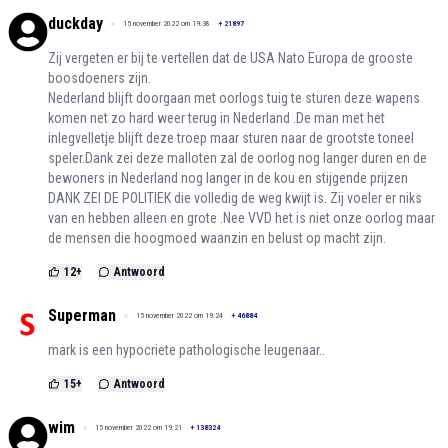
duckday
15 november 2022 om 19:38
+
21897
Zij vergeten er bij te vertellen dat de USA Nato Europa de grooste
boosdoeners zijn.
Nederland blijft doorgaan met oorlogs tuig te sturen deze wapens
komen net zo hard weer terug in Nederland .De man met het
inlegvelletje blijft deze troep maar sturen naar de grootste toneel
speler.Dank zei deze malloten zal de oorlog nog langer duren en de
bewoners in Nederland nog langer in de kou en stijgende prijzen
DANK ZEI DE POLITIEK die volledig de weg kwijt is. Zij voeler er niks
van en hebben alleen en grote .Nee VVD het is niet onze oorlog maar
de mensen die hoogmoed waanzin en belust op macht zijn.
12
+
Antwoord
Superman
15 november 2022 om 19:24
+
46884
mark is een hypocriete pathologische leugenaar..
15
+
Antwoord
wim
15 november 2022 om 19:21
+
138324