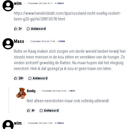
wim
15 november 2022 om 18:11
+
138324
https://www.handelsblatt.com/dpa/russland-nicht-voellig-isoliert-
beim-g20-gipfel/28810578.html
2
+
Antwoord
Mass
15 november 2022 om 17:48
+
59084
Rutte en Kaag maken zich zorgen om derde wereld landen terwijl hier
steeds meer mensen in de kou zitten en verrekken van de honger. Ze
vinden zichzelf geweldig de Ratten. Nu maar hopen dat het vliegtuig
neerstort. Heb ik dat gezegd ja ik zou er geen traan om laten.
28
+
Antwoord
Bunky
15 november 2022 om 19:35
+
8573
Niet alleen neerstorten maar ook volledig uitbrandt
4
+
Antwoord
wim
15 november 2022 om 17:46
+
138324