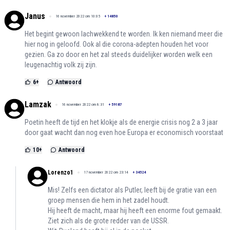
Janus
16 november 2022 om 10:05
+
14850
Het begint gewoon lachwekkend te worden. Ik ken niemand meer die
hier nog in geloofd. Ook al die corona-adepten houden het voor
gezien. Ga zo door en het zal steeds duidelijker worden welk een
leugenachtig volk zij zijn.
6
+
Antwoord
Lamzak
16 november 2022 om 8:31
+
59187
Poetin heeft de tijd en het klokje als de energie crisis nog 2 a 3 jaar
door gaat wacht dan nog even hoe Europa er economisch voorstaat
10
+
Antwoord
Lorenzo1
17 november 2022 om 23:14
+
34524
Mis! Zelfs een dictator als Putler, leeft bij de gratie van een
groep mensen die hem in het zadel houdt.
Hij heeft de macht, maar hij heeft een enorme fout gemaakt.
Ziet zich als de grote redder van de USSR.