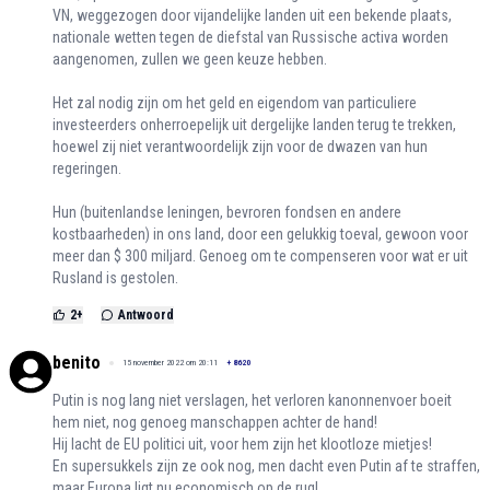
VN, weggezogen door vijandelijke landen uit een bekende plaats,
nationale wetten tegen de diefstal van Russische activa worden
aangenomen, zullen we geen keuze hebben.
Het zal nodig zijn om het geld en eigendom van particuliere
investeerders onherroepelijk uit dergelijke landen terug te trekken,
hoewel zij niet verantwoordelijk zijn voor de dwazen van hun
regeringen.
Hun (buitenlandse leningen, bevroren fondsen en andere
kostbaarheden) in ons land, door een gelukkig toeval, gewoon voor
meer dan $ 300 miljard. Genoeg om te compenseren voor wat er uit
Rusland is gestolen.
2
+
Antwoord
benito
15 november 2022 om 20:11
+
8620
Putin is nog lang niet verslagen, het verloren kanonnenvoer boeit
hem niet, nog genoeg manschappen achter de hand!
Hij lacht de EU politici uit, voor hem zijn het klootloze mietjes!
En supersukkels zijn ze ook nog, men dacht even Putin af te straffen,
maar Europa ligt nu economisch op de rug!