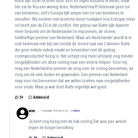
Rutte lijkt stoer te doen door zich zo tegen Rusland te keren, maar
het zal de Russen weinig doen, Nederland heeft helemaal geen rol
van betekenis, zelfs Europa lijkt amper een rol van betekenis te
vervullen. Wij moeten met kromme tenen toekijken hoe Erdogan meer
rol heeft dan de EU in dit conflict. Het gebrul van Rutte lijkt daarom
meer bedoeld om de Nederlander te imponeren, de stoere,
heldhaftige premier van Nederland. Maar als Nederlander wordt ik er
ook helemaal niet blij van omdat de stoere taal van Calimero Rutte
die geen enkele indruk maakt en bovendien met dit gedrag
contraproductief bezig is. Het schept nog meer afstand, nog minder
mogelijkheden om deze oorlog naar een eind te helpen. Voor mij
mag een Nederlandse premier de zorg over de oorlog benoemen, de
zorg om de vele doden en gewonden. Een premier van Nederland
mag voor mij benoemen dat we willen zoeken naar mogelijkheden
voor vrede. Maar ja wat doet Rutte eigenlijk wel goed.
5
+
Antwoord
wim
15 november 2022 om 21:52
+
138324
Jij bent nog bezig met de Irak oorlog.Dat was pas wreed
tegen de burger bevolking