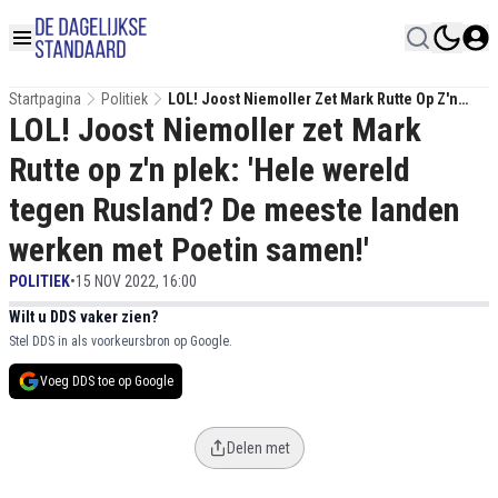
Startpagina
Politiek
LOL! Joost Niemoller Zet Mark Rutte Op Z'n
LOL! Joost Niemoller zet Mark
Plek: 'Hele Wereld Tegen Rusland? De Meeste
Landen Werken Met Poetin Samen!'
Rutte op z'n plek: 'Hele wereld
tegen Rusland? De meeste landen
werken met Poetin samen!'
POLITIEK
•
15 NOV 2022, 16:00
Wilt u DDS vaker zien?
Stel DDS in als voorkeursbron op Google.
Voeg DDS toe op Google
Delen met