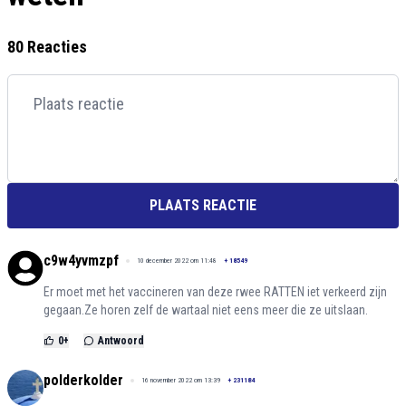
80 Reacties
PLAATS REACTIE
c9w4yvmzpf
10 december 2022 om 11:48
+
18549
Er moet met het vaccineren van deze rwee RATTEN iet verkeerd zijn
gegaan.Ze horen zelf de wartaal niet eens meer die ze uitslaan.
0
+
Antwoord
polderkolder
16 november 2022 om 13:39
+
231184