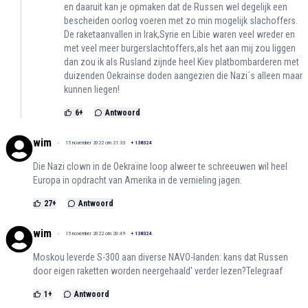
en daaruit kan je opmaken dat de Russen wel degelijk een
bescheiden oorlog voeren met zo min mogelijk slachoffers.
De raketaanvallen in Irak,Syrie en Libie waren veel wreder en
met veel meer burgerslachtoffers,als het aan mij zou liggen
dan zou ik als Rusland zijnde heel Kiev platbombarderen met
duizenden Oekrainse doden aangezien die Nazi´s alleen maar
kunnen liegen!
6
+
Antwoord
wim
15 november 2022 om 21:33
+
138324
Die Nazi clown in de Oekraïne loop alweer te schreeuwen wil heel
Europa in opdracht van Amerika in de vernieling jagen.
27
+
Antwoord
wim
15 november 2022 om 20:49
+
138324
Moskou leverde S-300 aan diverse NAVO-landen: kans dat Russen
door eigen raketten worden neergehaald' verder lezen?Telegraaf
1
+
Antwoord