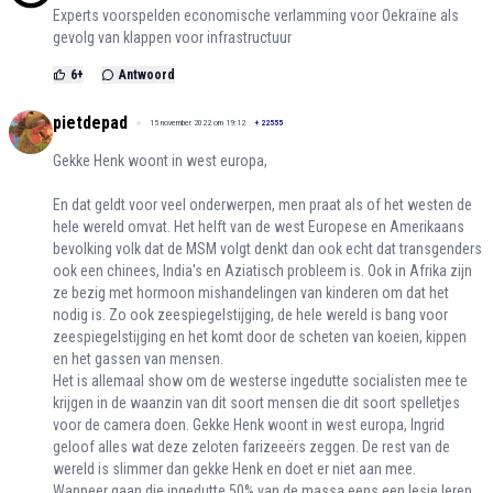
Experts voorspelden economische verlamming voor Oekraïne als
gevolg van klappen voor infrastructuur
6
+
Antwoord
pietdepad
15 november 2022 om 19:12
+
22555
Gekke Henk woont in west europa,
En dat geldt voor veel onderwerpen, men praat als of het westen de
hele wereld omvat. Het helft van de west Europese en Amerikaans
bevolking volk dat de MSM volgt denkt dan ook echt dat transgenders
ook een chinees, India's en Aziatisch probleem is. Ook in Afrika zijn
ze bezig met hormoon mishandelingen van kinderen om dat het
nodig is. Zo ook zeespiegelstijging, de hele wereld is bang voor
zeespiegelstijging en het komt door de scheten van koeien, kippen
en het gassen van mensen.
Het is allemaal show om de westerse ingedutte socialisten mee te
krijgen in de waanzin van dit soort mensen die dit soort spelletjes
voor de camera doen. Gekke Henk woont in west europa, Ingrid
geloof alles wat deze zeloten farizeeërs zeggen. De rest van de
wereld is slimmer dan gekke Henk en doet er niet aan mee.
Wanneer gaan die ingedutte 50% van de massa eens een lesje leren