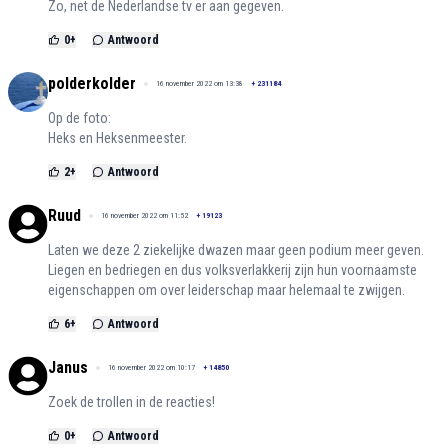
Zo, net de Nederlandse tv er aan gegeven.
0
+
Antwoord
polderkolder
16 november 2022 om 13:38
+
231184
Op de foto:
Heks en Heksenmeester.
2
+
Antwoord
Ruud
16 november 2022 om 11:52
+
19123
Laten we deze 2 ziekelijke dwazen maar geen podium meer geven.
Liegen en bedriegen en dus volksverlakkerij zijn hun voornaamste
eigenschappen om over leiderschap maar helemaal te zwijgen.
6
+
Antwoord
Janus
16 november 2022 om 10:17
+
14850
Zoek de trollen in de reacties!
0
+
Antwoord