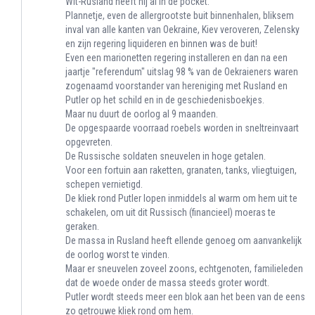
Wit-Rusland heeft hij al in de pocket.
Plannetje, even de allergrootste buit binnenhalen, bliksem
inval van alle kanten van Oekraine, Kiev veroveren, Zelensky
en zijn regering liquideren en binnen was de buit!
Even een marionetten regering installeren en dan na een
jaartje "referendum" uitslag 98 % van de Oekraieners waren
zogenaamd voorstander van hereniging met Rusland en
Putler op het schild en in de geschiedenisboekjes.
Maar nu duurt de oorlog al 9 maanden.
De opgespaarde voorraad roebels worden in sneltreinvaart
opgevreten.
De Russische soldaten sneuvelen in hoge getalen.
Voor een fortuin aan raketten, granaten, tanks, vliegtuigen,
schepen vernietigd.
De kliek rond Putler lopen inmiddels al warm om hem uit te
schakelen, om uit dit Russisch (financieel) moeras te
geraken.
De massa in Rusland heeft ellende genoeg om aanvankelijk
de oorlog worst te vinden.
Maar er sneuvelen zoveel zoons, echtgenoten, familieleden
dat de woede onder de massa steeds groter wordt.
Putler wordt steeds meer een blok aan het been van de eens
zo getrouwe kliek rond om hem.