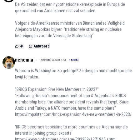
De VS zeiden dat een hypothetische kernexplosie in Europa de
gezondheid van Amerikanen niet zal schaden.
Volgens de Amerikaanse minister van Binnenlandse Veiligheid
Alejandro Mayorkas blijven "traditionele straling en nucleaire
bedreigingen voor de Verenigde Staten laag"
4
+
Antwoord
nehemia
15 november 2022 om 17:28
+
535763
Waarom is Washington zo getergd? Ze dreigen hun machtspositie
kwijt te raken.
"BRICS Expansion: Five New Members in 2023?"
"Following Russia's announcement of Iran & Argentina's BRICS
membership bids, the alliance president reveals that Egypt, Saudi
Arabia and Turkey, a NATO member, have the same plans"
https://impakter.com/brics-expansion-five-new-members-in-2023/
'BRICS becomes appealing to more countries as Algeria signals
interest in joining group: experts'
https://www.globaltimes.cn/page/202208/1271945.shtml