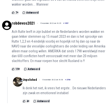
wakker worden.... Wanneer
7
+
Antwoord
robdevos2021
15 november 2022 om 18:39
+
1557
Ach Rutte leeft in zijn bubbel en de Nederlanders worden wakker en
gaan lekker stemmen op 15 maart 2023 en dan is het sprookje van
Rutte 1,2,3 en 4 eindelijk voorbij en hopelijk rot hij dan op naar de
NAVO naar die vreselijke oorloghitsers die onder leiding van Amerika
alleen maar oorlog willen. AMERIKA dat sinds 1798 wereldwijd meer
dan 600 conflicten heeft veroorzaakt met meer dan 20 miljoen
slachtoffers. En maar roepen hoe slecht Rusland is !!
19
+
Antwoord
Unpolished
15 november 2022 om 18:50
+
2750
Ik denk het niet, ik vrees het ergste... De nieuwe Nederlanders
zijn zwak en emotioneel instabiel
4
+
Antwoord