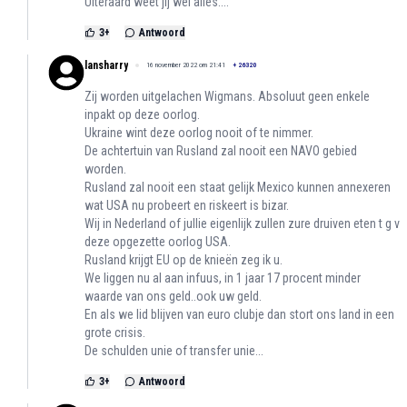
Uiteraard weet jij wel alles....
3
+
Antwoord
lansharry
16 november 2022 om 21:41
+
26320
Zij worden uitgelachen Wigmans. Absoluut geen enkele
inpakt op deze oorlog.
Ukraine wint deze oorlog nooit of te nimmer.
De achtertuin van Rusland zal nooit een NAVO gebied
worden.
Rusland zal nooit een staat gelijk Mexico kunnen annexeren
wat USA nu probeert en riskeert is bizar.
Wij in Nederland of jullie eigenlijk zullen zure druiven eten t g v
deze opgezette oorlog USA.
Rusland krijgt EU op de knieën zeg ik u.
We liggen nu al aan infuus, in 1 jaar 17 procent minder
waarde van ons geld..ook uw geld.
En als we lid blijven van euro clubje dan stort ons land in een
grote crisis.
De schulden unie of transfer unie...
3
+
Antwoord