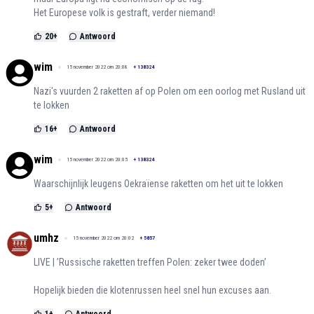
Het Europese volk is gestraft, verder niemand!
20
+
Antwoord
wim
15 november 2022 om 20:08
+
138324
Nazi's vuurden 2 raketten af op Polen om een oorlog met Rusland uit
te lokken
16
+
Antwoord
wim
15 november 2022 om 20:05
+
138324
Waarschijnlijk leugens Oekraïense raketten om het uit te lokken
5
+
Antwoord
umhz
15 november 2022 om 20:02
+
5857
LIVE | ’Russische raketten treffen Polen: zeker twee doden’
Hopelijk bieden die klotenrussen heel snel hun excuses aan.