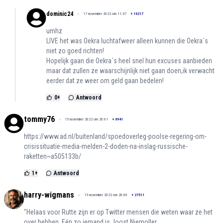
dominic24
17 november 2022 om 11:37
+
10217
umhz
LIVE het was Oekra luchtafweer alleen kunnen die Oekra´s
niet zo goed richten!
Hopelijk gaan die Oekra´s heel snel hun excuses aanbieden
maar dat zullen ze waarschijnlijk niet gaan doen,ik verwacht
eerder dat ze weer om geld gaan bedelen!
0
+
Antwoord
tommy76
15 november 2022 om 20:01
+
6941
https://www.ad.nl/buitenland/spoedoverleg-poolse-regering-om-
crisissituatie-media-melden-2-doden-na-inslag-russische-
raketten~a505133b/
1
+
Antwoord
harry-wigmans
15 november 2022 om 20:00
+
27511
"Helaas voor Rutte zijn er op Twitter mensen die weten waar ze het
over hebben. Eén zo iemand is Joost Niemoller.