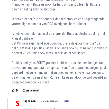
Niemoller lacht Rutte gewoon keihard uit. Eerst citeert hij Rutte, en
daarna gaat hij even op het orgel."
Ik denk niet dat Rutte er onder lijdt dat Niemoller, een uitgerangeerde
voormalige redacteur van DDS overigens, hem uitlacht.
Ik heb verder helemaal niet de indruk dat Rutte apetrots is dat hij met
Xi gaat babbelen.
Dat China in eigen land zou doen dat China de grote vijand is? Ja
hallo, dat is dus politiek. Biden is onlangs ook bij China langsgeweest
hoewel VS en China ook met elkaar in de clinch liggen.
Politiek bedrijven, ECHTE politiek bedrijven, dus niet een beetje staan
provoceren met puberale uitspraken vanaf de oppositiebankjes, gaat
gepaard met vuile handen maken, met werken in vele nuances grijs.
Ga er maar eens aan staan. Rutte en Kaag zijn door de wol geverfd en
doen het gewoon. Respect!
3
+
Antwoord
Superman
16 november 2022 om 1:06
+
46884