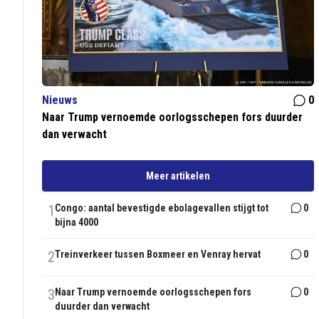
Nieuws
0
Naar Trump vernoemde oorlogsschepen fors duurder
dan verwacht
Meer artikelen
1
Congo: aantal bevestigde ebolagevallen stijgt tot
0
bijna 4000
2
Treinverkeer tussen Boxmeer en Venray hervat
0
3
Naar Trump vernoemde oorlogsschepen fors
0
duurder dan verwacht