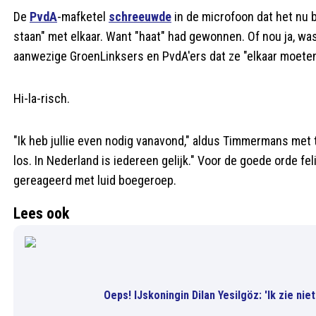
De
PvdA
-mafketel
schreeuwde
in de microfoon dat het nu 
staan" met elkaar. Want "haat" had gewonnen. Of nou ja, wa
aanwezige GroenLinksers en PvdA'ers dat ze "elkaar moeten 
Hi-la-risch.
"Ik heb jullie even nodig vanavond," aldus Timmermans met 
los. In Nederland is iedereen gelijk." Voor de goede orde fel
gereageerd met luid boegeroep.
Lees ook
Oeps! IJskoningin Dilan Yesilgöz: 'Ik zie ni