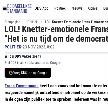
DDS App
Politiek
Nieuws
Opinie
Bui
Startpagina
Politiek
LOL! Knetter-Emotionele Frans Timmermans 
LOL! Knetter-emotionele Fran
Verdedigen"
"Het is nu tijd om de democrat
POLITIEK
•
23 NOV 2023, 8:02
Wilt u DDS vaker zien?
Stel DDS in als voorkeursbron op Google.
Voeg DDS toe op Google
Frans Timmermans
heeft ons vanavond het mooiste enter
reageerde namelijk ontzettend emotioneel op de verkiezing
in de ogen zijn publiek toe te spreken. Iedereen was in ro