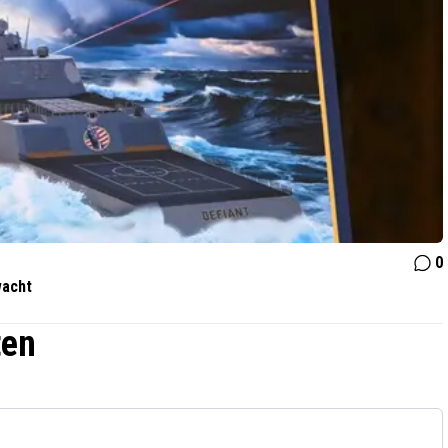
0
wacht
ten