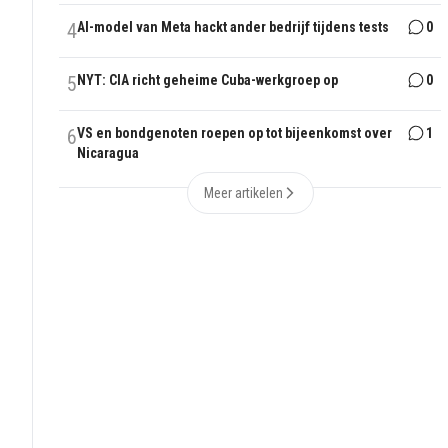
4
AI-model van Meta hackt ander bedrijf tijdens tests
0
5
NYT: CIA richt geheime Cuba-werkgroep op
0
6
VS en bondgenoten roepen op tot bijeenkomst over
1
Nicaragua
Meer artikelen