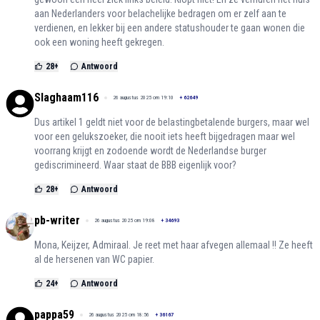
aan Nederlanders voor belachelijke bedragen om er zelf aan te
verdienen, en lekker bij een andere statushouder te gaan wonen die
ook een woning heeft gekregen.
28
+
Antwoord
Slaghaam116
26 augustus 2025 om 19:10
+
62649
Dus artikel 1 geldt niet voor de belastingbetalende burgers, maar wel
voor een gelukszoeker, die nooit iets heeft bijgedragen maar wel
voorrang krijgt en zodoende wordt de Nederlandse burger
gediscrimineerd. Waar staat de BBB eigenlijk voor?
28
+
Antwoord
pb-writer
26 augustus 2025 om 19:08
+
34693
Mona, Keijzer, Admiraal. Je reet met haar afvegen allemaal !! Ze heeft
al de hersenen van WC papier.
24
+
Antwoord
pappa59
26 augustus 2025 om 18:56
+
36167