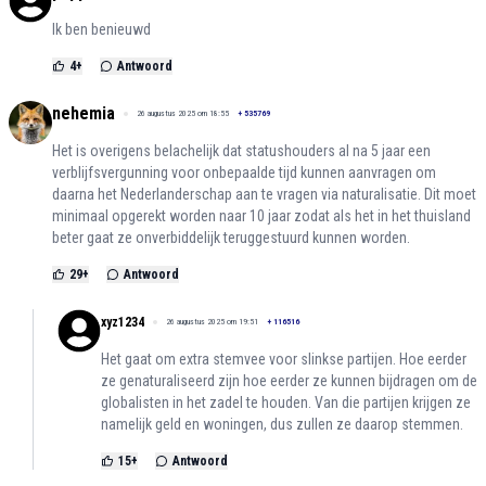
Ik ben benieuwd
4
+
Antwoord
nehemia
26 augustus 2025 om 18:55
+
535769
Het is overigens belachelijk dat statushouders al na 5 jaar een
verblijfsvergunning voor onbepaalde tijd kunnen aanvragen om
daarna het Nederlanderschap aan te vragen via naturalisatie. Dit moet
minimaal opgerekt worden naar 10 jaar zodat als het in het thuisland
beter gaat ze onverbiddelijk teruggestuurd kunnen worden.
29
+
Antwoord
xyz1234
26 augustus 2025 om 19:51
+
116516
Het gaat om extra stemvee voor slinkse partijen. Hoe eerder
ze genaturaliseerd zijn hoe eerder ze kunnen bijdragen om de
globalisten in het zadel te houden. Van die partijen krijgen ze
namelijk geld en woningen, dus zullen ze daarop stemmen.
15
+
Antwoord