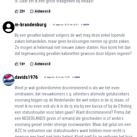
is. Daar zet ik een groot vraagteken bij helaas!
23
+
Antwoord
m-brandenburg
26 augustus 2025 om 20:01
+
26539
Bij een gevallen kabinet volgens de wet mag deze enkel lopende
zaken behandelen, maar geen beslissingen nemen op grote zaken.
Ze mogen al helemaal niet nieuwe zaken starten. Hoe komt het dan
dat tegenwoordig gevallen kabinetten gewoon door blijven regeren?
16
+
Antwoord
davids1976
26 augustus 2025 om 19:39
+
24641
Weet je wat godverdomme discriminerend is als we het even
omdraaien, dat nieuwkomers c.q. uitvreters alsmede gelukzoekers
voorrang krijgen op de Nederlander die wel netjes in de rij staan, of
moet ik nu even ook als ik in de rij sta bij een kassa of bij de Efteling
een statushouder voor laten gaan? Want discriminerend? Prima dat
een NEDERLANDS gezin of iemand die gescheiden is of anders
voorrang geniet onder strenge voorwaarden. Maar dat gelul om een
AZC te ontruimen van statushouders want hebben meer recht is
gewoon een heel ziek links beleid. Klopt niet! En ze verhuren het huis