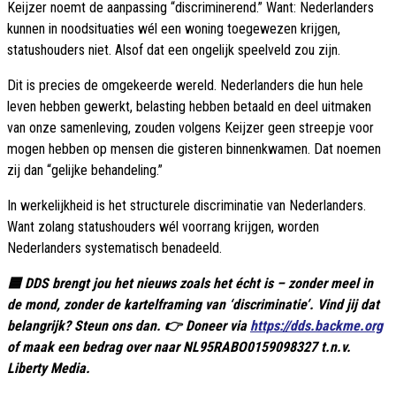
Keijzer noemt de aanpassing “discriminerend.” Want: Nederlanders
kunnen in noodsituaties wél een woning toegewezen krijgen,
statushouders niet. Alsof dat een ongelijk speelveld zou zijn.
Dit is precies de omgekeerde wereld. Nederlanders die hun hele
leven hebben gewerkt, belasting hebben betaald en deel uitmaken
van onze samenleving, zouden volgens Keijzer geen streepje voor
mogen hebben op mensen die gisteren binnenkwamen. Dat noemen
zij dan “gelijke behandeling.”
In werkelijkheid is het structurele discriminatie van Nederlanders.
Want zolang statushouders wél voorrang krijgen, worden
Nederlanders systematisch benadeeld.
🟦 DDS brengt jou het nieuws zoals het écht is – zonder meel in
de mond, zonder de kartelframing van ‘discriminatie’. Vind jij dat
belangrijk? Steun ons dan. 👉 Doneer via
https://dds.backme.org
of maak een bedrag over naar NL95RABO0159098327 t.n.v.
Liberty Media.