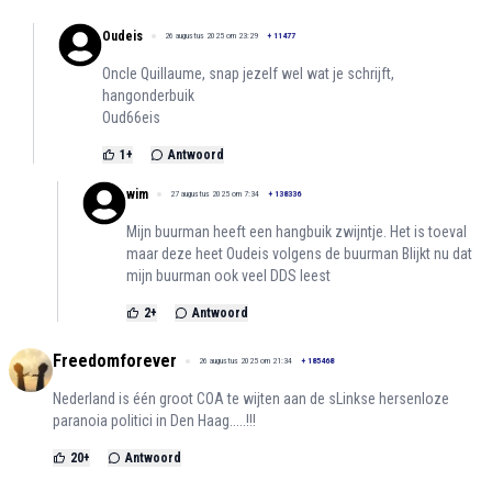
Oudeis
26 augustus 2025 om 23:29
+
11477
Oncle Quillaume, snap jezelf wel wat je schrijft,
hangonderbuik
Oud66eis
1
+
Antwoord
wim
27 augustus 2025 om 7:34
+
138336
Mijn buurman heeft een hangbuik zwijntje. Het is toeval
maar deze heet Oudeis volgens de buurman Blijkt nu dat
mijn buurman ook veel DDS leest
2
+
Antwoord
Freedomforever
26 augustus 2025 om 21:34
+
185468
Nederland is één groot COA te wijten aan de sLinkse hersenloze
paranoia politici in Den Haag.....!!!
20
+
Antwoord