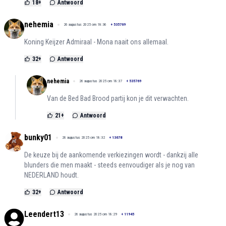
18
+
Antwoord
nehemia
26 augustus 2025 om 18:36
+
535769
Koning Keijzer Admiraal - Mona naait ons allemaal.
32
+
Antwoord
nehemia
26 augustus 2025 om 18:37
+
535769
Van de Bed Bad Brood partij kon je dit verwachten.
21
+
Antwoord
bunky01
26 augustus 2025 om 18:32
+
13678
De keuze bij de aankomende verkiezingen wordt - dankzij alle
blunders die men maakt - steeds eenvoudiger als je nog van
NEDERLAND houdt.
32
+
Antwoord
Leendert13
26 augustus 2025 om 18:29
+
11945