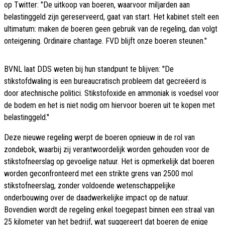
op Twitter: "De uitkoop van boeren, waarvoor miljarden aan
belastinggeld zijn gereserveerd, gaat van start. Het kabinet stelt een
ultimatum: maken de boeren geen gebruik van de regeling, dan volgt
onteigening. Ordinaire chantage. FVD blijft onze boeren steunen."
BVNL laat DDS weten bij hun standpunt te blijven: ''De
stikstofdwaling is een bureaucratisch probleem dat gecreëerd is
door atechnische politici. Stikstofoxide en ammoniak is voedsel voor
de bodem en het is niet nodig om hiervoor boeren uit te kopen met
belastinggeld.''
Deze nieuwe regeling werpt de boeren opnieuw in de rol van
zondebok, waarbij zij verantwoordelijk worden gehouden voor de
stikstofneerslag op gevoelige natuur. Het is opmerkelijk dat boeren
worden geconfronteerd met een strikte grens van 2500 mol
stikstofneerslag, zonder voldoende wetenschappelijke
onderbouwing over de daadwerkelijke impact op de natuur.
Bovendien wordt de regeling enkel toegepast binnen een straal van
25 kilometer van het bedrijf, wat suggereert dat boeren de enige