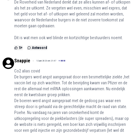
De Roverheid van Nederland denkt dat ze alles kunnen af- of uitkopen
als het ze uitkomt. Ze vergeten wel even, misschien wel expres, dat
het geld voor het af- of uitkopen wel geleend zal moeten worden,
waarvoor de Nederlandse burgers in de niet zoverre toekomst zal
moeten gaan opdraaien.
Dit is wat men ook wel blinde en kortzichtige bestuurders noemt.
5
+
Antwoord
Snappie
12 juni 2023 om 21:47
+
4618
Co2 alias covid
De burgers werd angst aangepraat door een besmettelijke ziekte ,het
vaccin liet op zich wachten. Tot de bevrijding kwam van Pfizer en de
rest die allemaal met mRNA oplossingen aankwamen. Nu eindelijk
eerst de kwetsbare groep prikken.
De boeren werd angst aangepraat met de gedoog pas waar een
streep door is gehaald via de gerechtelijke macht de raad van state.
Poehe. Nu vandaag na jaren van onzekerheid komt de
uitkoopregeling voor de piekbelasters (de super spreaders), maar op
de website is niets geregeld, een boer kan zich vrijwillig inschrijven
voor een geld injectie en zijn gezondebedrijf verpatsen (let wel dit