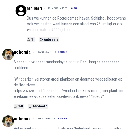
henrivham
12 juni 2023 om 18:56
+
63834
Dus we kunnen de Rotterdamse haven, Schiphol, hoogovens
ook wel sluiten want binnen een straal van 25 km ligt er ook
wel een natura 2000 gebied.
1
+
Antwoord
nehemia
12 juni 2023 om 14:45
+
535769
Maar dit is voor dat misdaadsyndicaat in Den Haag helegaar geen
probleem.
‘Windparken verstoren groei plankton en daarmee voedselketen op
de Noordzee’
https://www.ad.nl/binnenland/windparken-verstoren-groei-plankton-
en-daarmee-voedselketen-op-de-noordzee~a448de67/
14
+
Antwoord
nehemia
12 juni 2023 om 14:40
+
535769
Het is heel verdrietig dat de trots van Nederland - onze ongelooflijk