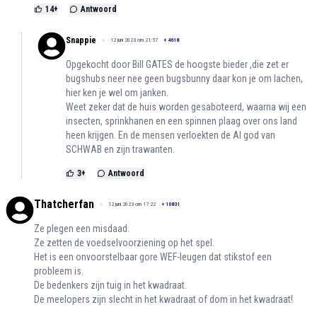
14
+
Antwoord
Snappie
12 juni 2023 om 21:57
+
4618
Opgekocht door Bill GATES de hoogste bieder ,die zet er
bugshubs neer nee geen bugsbunny daar kon je om lachen,
hier ken je wel om janken.
Weet zeker dat de huis worden gesaboteerd, waarna wij een
insecten, sprinkhanen en een spinnen plaag over ons land
heen krijgen. En de mensen verloekten de AI god van
SCHWAB en zijn trawanten.
3
+
Antwoord
Thatcherfan
12 juni 2023 om 17:22
+
10831
Ze plegen een misdaad.
Ze zetten de voedselvoorziening op het spel.
Het is een onvoorstelbaar gore WEF-leugen dat stikstof een
probleem is.
De bedenkers zijn tuig in het kwadraat.
De meelopers zijn slecht in het kwadraat of dom in het kwadraat!