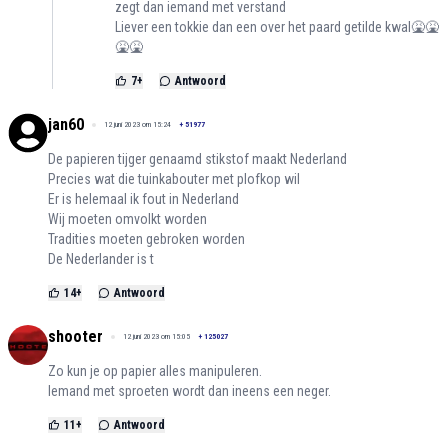
zegt dan iemand met verstand
Liever een tokkie dan een over het paard getilde kwal🤮🤮
🤮🤮
7
+
Antwoord
jan60
12 juni 2023 om 15:24
+
51977
De papieren tijger genaamd stikstof maakt Nederland
Precies wat die tuinkabouter met plofkop wil
Er is helemaal ik fout in Nederland
Wij moeten omvolkt worden
Tradities moeten gebroken worden
De Nederlander is t
14
+
Antwoord
shooter
12 juni 2023 om 15:05
+
125027
Zo kun je op papier alles manipuleren.
Iemand met sproeten wordt dan ineens een neger.
11
+
Antwoord