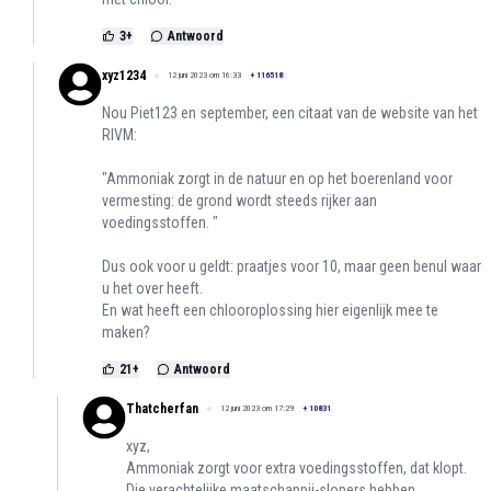
3
+
Antwoord
xyz1234
12 juni 2023 om 16:33
+
116518
Nou Piet123 en september, een citaat van de website van het
RIVM:
"Ammoniak zorgt in de natuur en op het boerenland voor
vermesting: de grond wordt steeds rijker aan
voedingsstoffen. "
Dus ook voor u geldt: praatjes voor 10, maar geen benul waar
u het over heeft.
En wat heeft een chlooroplossing hier eigenlijk mee te
maken?
21
+
Antwoord
Thatcherfan
12 juni 2023 om 17:29
+
10831
xyz,
Ammoniak zorgt voor extra voedingsstoffen, dat klopt.
Die verachtelijke maatschappij-slopers hebben