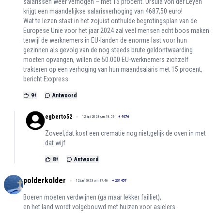
salarissen weer verhogen – met 15 procent. Ursula von der Leyen
krijgt een maandelijkse salarisverhoging van 4687,50 euro!
Wat te lezen staat in het zojuist onthulde begrotingsplan van de
Europese Unie voor het jaar 2024 zal veel mensen echt boos maken:
terwijl de werknemers in EU-landen de enorme last voor hun
gezinnen als gevolg van de nog steeds brute geldontwaarding
moeten opvangen, willen de 50.000 EU-werknemers zichzelf
trakteren op een verhoging van hun maandsalaris met 15 procent,
bericht Exxpress.
9
+
Antwoord
egberto52
12 juni 2023 om 18:59
+
4076
Zoveel,dat kost een crematie nog niet,gelijk de oven in met
dat wijf
8
+
Antwoord
polderkolder
12 juni 2023 om 17:46
+
231457
Boeren moeten verdwijnen (ga maar lekker failliet),
en het land wordt volgebouwd met huizen voor asielers.