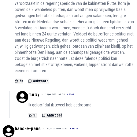
veroorzaakt in de regeringsperiode van de kabinetten Rutte. Kom je
boven de 3 wanbeleid punten, dan wordt men op vrijwillige basis
gedwongen het totale bedrag aan ontvangen salarissen, terug te
storten in de Nederlandse schatkist. Hiervoor geldt een tijdslimiet van
5 werkdagen. Daarna wordt men, vriendelijk doch dringend verzocht
het land binnen 24 uur te verlaten. Voldoet de betreffende politici niet
aan deze Nieuwe Regeling, dan wordt de politici wederom, geheel
vrijwillig gedwongen, zich geheel ontdaan van zijn/haar kledij, op het
binnenhof te Den Haag, aan de schandpaal genageld te worden,
zodat de burgerzich naar hartelust deze falende politici kan
bekogelen met stikstofrijk koeien, varkens, kippenstront danwel rotte
eieren en tomaten.
6
+
Antwoord
marley
13 juni 2023 om 8:03
+
2168
Ik geloof dat ik teveel heb gedroomd.
1
+
Antwoord
hans-e-pans
12 juni 2023 om 22:32
+
41222