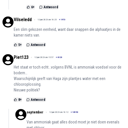
6
+
Antwoord
Vilseledd
12 juni 2023 om 16:25
+
1973
Een slim gekozen eenheid, want daar snappen die alphaatjes in de
kamer niets van.
5
+
Antwoord
Piet123
12 juni 2023 om 15:57
+
6120
Het staat er toch echt…volgens BVNL is ammoniak voedsel voor de
bodem…
Waarschijnlijk geeft van Haga zijn plantjes water met een
chlooroplossing.
Nieuwe politiek?
8
+
Antwoord
september
12 juni 2023 om 16:12
+
18190
Van ammoniak gaat alles dood moet je niet doen evenals
met chloor.