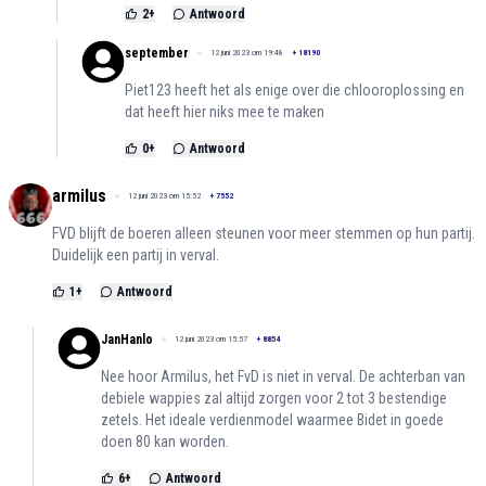
2
+
Antwoord
september
12 juni 2023 om 19:48
+
18190
Piet123 heeft het als enige over die chlooroplossing en
dat heeft hier niks mee te maken
0
+
Antwoord
armilus
12 juni 2023 om 15:52
+
7552
FVD blijft de boeren alleen steunen voor meer stemmen op hun partij.
Duidelijk een partij in verval.
1
+
Antwoord
JanHanlo
12 juni 2023 om 15:57
+
8854
Nee hoor Armilus, het FvD is niet in verval. De achterban van
debiele wappies zal altijd zorgen voor 2 tot 3 bestendige
zetels. Het ideale verdienmodel waarmee Bidet in goede
doen 80 kan worden.
6
+
Antwoord