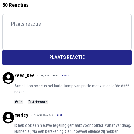
50 Reacties
PLAATS REACTIE
kees_kee
13 juni 2023 om 9:51
+
2418
Armalullos hoort in het kartel kamp van prutte met zijn geliefde d666
nazi,s
1
+
Antwoord
marley
13 juni 2023 om 7:46
+
2168
Ik heb ook een nieuwe regeling gemaakt voor politici. Vanaf vandaag,
kunnen zij via een berekening zien, hoeveel ellende zij hebben