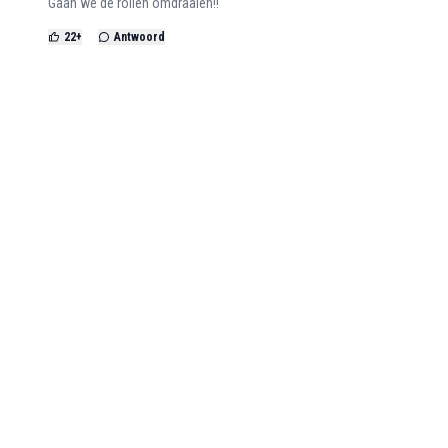
Gaan we de rollen omdraaien!!
22
+
Antwoord