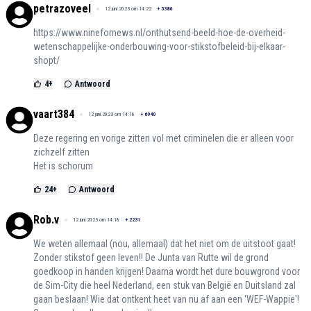
petrazoveel
12 juni 2023 om 14:22
+
5386
https://www.ninefornews.nl/onthutsend-beeld-hoe-de-overheid-
wetenschappelijke-onderbouwing-voor-stikstofbeleid-bij-elkaar-
shopt/
4
+
Antwoord
vaart384
12 juni 2023 om 14:18
+
6940
Deze regering en vorige zitten vol met criminelen die er alleen voor
zichzelf zitten
Het is schorum
24
+
Antwoord
Rob.v
12 juni 2023 om 14:18
+
2231
We weten allemaal (nou, allemaal) dat het niet om de uitstoot gaat!
Zonder stikstof geen leven!! De Junta van Rutte wil de grond
goedkoop in handen krijgen! Daarna wordt het dure bouwgrond voor
de Sim-City die heel Nederland, een stuk van België en Duitsland zal
gaan beslaan! Wie dat ontkent heet van nu af aan een 'WEF-Wappie'!