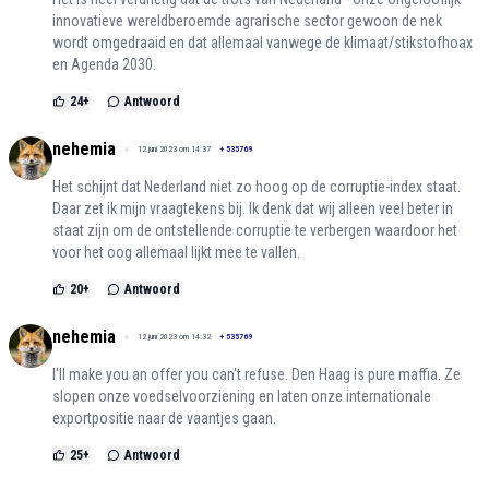
innovatieve wereldberoemde agrarische sector gewoon de nek
wordt omgedraaid en dat allemaal vanwege de klimaat/stikstofhoax
en Agenda 2030.
24
+
Antwoord
nehemia
12 juni 2023 om 14:37
+
535769
Het schijnt dat Nederland niet zo hoog op de corruptie-index staat.
Daar zet ik mijn vraagtekens bij. Ik denk dat wij alleen veel beter in
staat zijn om de ontstellende corruptie te verbergen waardoor het
voor het oog allemaal lijkt mee te vallen.
20
+
Antwoord
nehemia
12 juni 2023 om 14:32
+
535769
I'll make you an offer you can't refuse. Den Haag is pure maffia. Ze
slopen onze voedselvoorziening en laten onze internationale
exportpositie naar de vaantjes gaan.
25
+
Antwoord