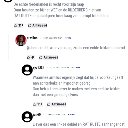
De echte Nederlander is recht voor zijn raap
Daar houden ze bij het WEF en de BILDERBERG niet van
RAT RUTTE en palastijnen hoer kaag zijn corrupt tot het bot
31
+
Antwoord
armilus
12 juni 2023 om 16:24
+
7552
@Jan is recht voor zijn raap, zoals een echte tokkie betaamd.
4
+
Antwoord
xyz1234
12 juni 2023 om 16:38
+
116518
Waarmee armilus eigenlijk zegt dat hij de voorkeur geeft
aan achterbaks en hypocriet gedrag.
Dan heb ik toch liever te maken met een eerlijke tokkie
dan met een geniepige Fries.
11
+
Antwoord
jan60
12 juni 2023 om 17:38
+
51977
Liever das een linkse debiel en RAT RUTTE aanhanger dat