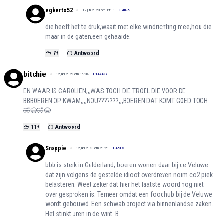
egberto52
12 juni 2023 om 19:01
+
4076
die heeft het te druk,waait met elke windrichting mee,hou die
maar in de gaten,een gehaaide.
7
+
Antwoord
bitchie
12 juni 2023 om 16:34
+
147497
EN WAAR IS CAROLIEN,,,WAS TOCH DIE TROEL DIE VOOR DE
BBBOEREN OP KWAM,,,,NOU???????,,,BOEREN DAT KOMT GOED TOCH
🤣😂🤣😂
11
+
Antwoord
Snappie
12 juni 2023 om 21:21
+
4618
bbb is sterk in Gelderland, boeren wonen daar bij de Veluwe
dat zijn volgens de gestelde idioot overdreven norm co2 piek
belasteren. Weet zeker dat hier het laatste woord nog niet
over gesproken is. Temeer omdat een foodhub bij de Veluwe
wordt gebouwd. Een schwab project via binnenlandse zaken.
Het stinkt uren in de wint. B