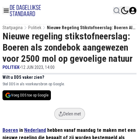
Startpagina
Politiek
Nieuwe Regeling Stikstofneerslag: Boeren Als
Nieuwe regeling stikstofneerslag:
Zondebok Aangewezen Voor 2500 Mol Op
Gevoelige Natuur
Boeren als zondebok aangewezen
voor 2500 mol op gevoelige natuur
POLITIEK
•
12 JUN 2023, 14:00
Wilt u DDS vaker zien?
Stel DDS in als voorkeursbron op Google.
Voeg DDS toe op Google
Delen met
Boeren
in
Nederland
hebben vanaf maandag te maken met een
nieuwe regeling die bepaalt of zij worden bestempeld als