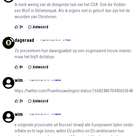
Ik merk weinig van de dreigende taal van het CDA. Ook die Vedder:
een Wolf in Olifantenpak. Als ik ergens niet in geloof dan zijn het de
woorden van Christenen.
3
+
Antwoord
dageraad
12 juni 2023 om 18:42
+
77351
Ze presenteren hun dwangpakket op een zogenaamd mooie manier,
maar het blijft dictatuur.
8
+
Antwoord
wim
12 juni 2023 om 18:13
+
138336
https://twitter.com/PvanHouwelingen/status/1668248070440603648
2
+
Antwoord
wim
12 juni 2023 om 18:11
+
138336
e volgende provocatie uit Brussel: terwijl alle Europeanen lijden onder
inflatie en te lage lonen, willen EU-politici en EU-ambtenaren hun