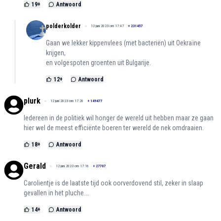
19
+
Antwoord
polderkolder
12 juni 2023 om 17:47
+
231457
Gaan we lekker kippenvlees (met bacteriën) uit Oekraïne
krijgen,
en volgespoten groenten uit Bulgarije.
12
+
Antwoord
plurk
12 juni 2023 om 17:20
+
149477
Iedereen in de politiek wil honger de wereld uit hebben maar ze gaan
hier wel de meest efficiënte boeren ter wereld de nek omdraaien.
18
+
Antwoord
Gerald
12 juni 2023 om 17:16
+
27707
Carolientje is de laatste tijd ook oorverdovend stil, zeker in slaap
gevallen in het pluche….
14
+
Antwoord