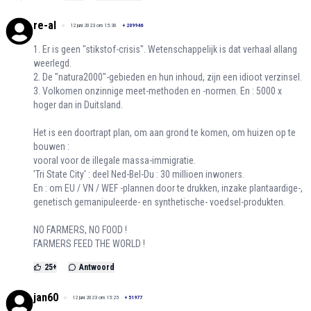
re-al
12 juni 2023 om 15:30
+
209946
1. Er is geen "stikstof-crisis". Wetenschappelijk is dat verhaal allang
weerlegd.
2. De "natura2000"-gebieden en hun inhoud, zijn een idioot verzinsel.
3. Volkomen onzinnige meet-methoden en -normen. En : 5000 x
hoger dan in Duitsland.
Het is een doortrapt plan, om aan grond te komen, om huizen op te
bouwen :
vooral voor de illegale massa-immigratie.
'Tri State City' : deel Ned-Bel-Du : 30 millioen inwoners.
En : om EU / VN / WEF -plannen door te drukken, inzake plantaardige-,
genetisch gemanipuleerde- en synthetische- voedsel-produkten.
NO FARMERS, NO FOOD !
FARMERS FEED THE WORLD !
25
+
Antwoord
jan60
12 juni 2023 om 15:25
+
51977