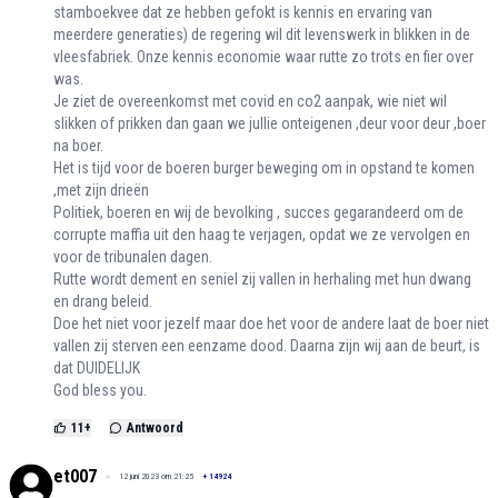
stamboekvee dat ze hebben gefokt is kennis en ervaring van
meerdere generaties) de regering wil dit levenswerk in blikken in de
vleesfabriek. Onze kennis economie waar rutte zo trots en fier over
was.
Je ziet de overeenkomst met covid en co2 aanpak, wie niet wil
slikken of prikken dan gaan we jullie onteigenen ,deur voor deur ,boer
na boer.
Het is tijd voor de boeren burger beweging om in opstand te komen
,met zijn drieën
Politiek, boeren en wij de bevolking , succes gegarandeerd om de
corrupte maffia uit den haag te verjagen, opdat we ze vervolgen en
voor de tribunalen dagen.
Rutte wordt dement en seniel zij vallen in herhaling met hun dwang
en drang beleid.
Doe het niet voor jezelf maar doe het voor de andere laat de boer niet
vallen zij sterven een eenzame dood. Daarna zijn wij aan de beurt, is
dat DUIDELIJK
God bless you.
11
+
Antwoord
et007
12 juni 2023 om 21:25
+
14924