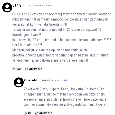
Jan.v
12 juni 2023 om 14:50
+
7008
Dus als er 25 km van een boerderij stikstof gemeten wordt, wordt de
middelvinger nat gemaakt, omhoog gestoken, én dan zegt Mw.van
der Wal, het komt van dîe boerderij !!!!!
Terwijl er tussen het natuur gebied én 25 km verder op, wel 40
boerderijen staan !!!!
Is er toevallig óók nog iemand in het kabinet, die kan nadenken ?????
Het lijkt er niet op !!!!!
Mensen, pak jullie akte tas op, en ga naar huis, ál die
proefballonnetjes,dáár heeft Nederland géén baat bij, dus : nieuwe
verkiezingen, jullie bakken er niets van, alwéér niet !!!!!
24
+
Antwoord
Vilseledd
12 juni 2023 om 16:27
+
1973
Zeker wel: Rutte, Kuipers, Kaag, Hoekstra, De Jonge. Die
snappen prima, dat ze met het verkopen van deze onzin,
waarover anderen zich het hoofd breken, hoe deze figuren
toch zo kunnen dwalen, de WEF-agenda kunnen uitvoeren.
8
+
Antwoord