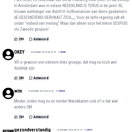
in Amsterdam was in extase NEDERLAND IS TERUG in de jaren 30,
trouwe aanhanger van Adolf H. hofleverancier aan diens gaskamers
dE GESCHIEDENIS HERHAALT ZICH,,,,, Voor de laffe regering valt dit
onder "vrijheid van mening" Maar dan alleen voor het linkse GESPUIS
olv Zweeds gespuis!
39
+
Antwoord
OKEY
14 november 2023 om 10:35
+
35081
XR is gewoon een extreem links groepje, dat mag nu toch wel
duidelijk zijn.
28
+
Antwoord
wim
14 november 2023 om 10:24
+
138336
Minder Joden mag nu en minder Marokkanen ook of is dat wat
anders OM.
26
+
Antwoord
gezondverstandig
14 november 2023 om 10:19
+
24572