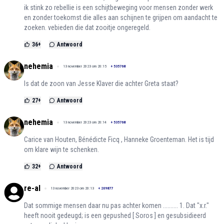
ik stink zo rebellie is een schijtbeweging voor mensen zonder werk
en zonder toekomst die alles aan schijnen te grijpen om aandacht te
zoeken. vebieden die dat zooitje ongeregeld.
36
+
Antwoord
nehemia
13 november 2023 om 20:15
+
535768
Is dat de zoon van Jesse Klaver die achter Greta staat?
27
+
Antwoord
nehemia
13 november 2023 om 20:14
+
535768
Carice van Houten, Bénédicte Ficq , Hanneke Groenteman. Het is tijd
om klare wijn te schenken.
32
+
Antwoord
re-al
13 november 2023 om 20:13
+
209877
Dat sommige mensen daar nu pas achter komen .......... 1. Dat "x.r."
heeft nooit gedeugd; is een gepushed [ Soros ] en gesubsidieerd