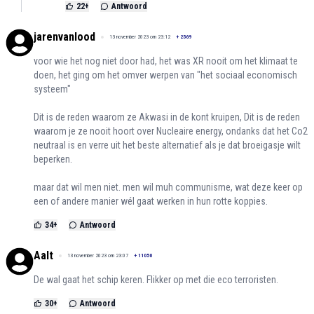
22
+
Antwoord
jarenvanlood
13 november 2023 om 23:12
+
2569
voor wie het nog niet door had, het was XR nooit om het klimaat te
doen, het ging om het omver werpen van "het sociaal economisch
systeem"
Dit is de reden waarom ze Akwasi in de kont kruipen, Dit is de reden
waarom je ze nooit hoort over Nucleaire energy, ondanks dat het Co2
neutraal is en verre uit het beste alternatief als je dat broeigasje wilt
beperken.
maar dat wil men niet. men wil muh communisme, wat deze keer op
een of andere manier wél gaat werken in hun rotte koppies.
34
+
Antwoord
Aalt
13 november 2023 om 23:07
+
11050
De wal gaat het schip keren. Flikker op met die eco terroristen.
30
+
Antwoord