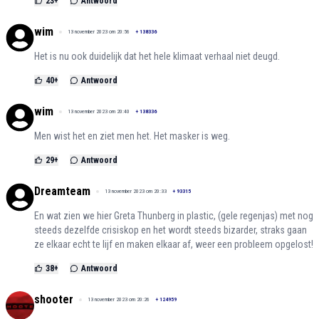
23
+
Antwoord
wim
13 november 2023 om 20:56
+
138336
Het is nu ook duidelijk dat het hele klimaat verhaal niet deugd.
40
+
Antwoord
wim
13 november 2023 om 20:40
+
138336
Men wist het en ziet men het. Het masker is weg.
29
+
Antwoord
Dreamteam
13 november 2023 om 20:33
+
93315
En wat zien we hier Greta Thunberg in plastic, (gele regenjas) met nog
steeds dezelfde crisiskop en het wordt steeds bizarder, straks gaan
ze elkaar echt te lijf en maken elkaar af, weer een probleem opgelost!
38
+
Antwoord
shooter
13 november 2023 om 20:26
+
124959