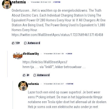
nehemia
14 november 2023 om 1:03
+
535768
Ondertussen....Het is wachten op de energielockdowns. The Truth
About Electric Cars. Each Individual Charging Station Is Using The
Equivalent Power Of 280 Homes Every Hour 🚨 If All Chargers At One
Station Are Being Used, The Power Being Used Is Equivalent Is 1,080
Homes Every Hour.
https://twitter.com/WallStreetApes/status/1723768946137145458
10
+
Antwoord
dhrBlauwSky
14 november 2023 om 1:50
+
20030
https://linkr.bio/WallStreetApes//
hmm tja....... via ''linkR''', lekker betrouwbaar .....
4
+
Antwoord
nehemia
14 november 2023 om 2:07
+
535768
Lazer toch een eind op ouwe supertrol. Je bent weer
eens f*cking irritant. De man in het bijgeleverde filmpje
notabene een Tesla rijder doet het allemaal uit de doeken.
Heb je soms ook een elektrische auto onder je reet