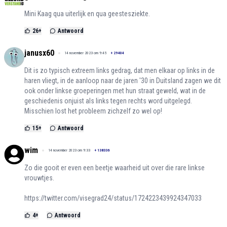
Mini Kaag qua uiterlijk en qua geestesziekte.
26
+
Antwoord
janusx60
14 november 2023 om 9:45
+
29404
Dit is zo typisch extreem links gedrag, dat men elkaar op links in de
haren vliegt, in de aanloop naar de jaren '30 in Duitsland zagen we dit
ook onder linkse groeperingen met hun straat geweld, wat in de
geschiedenis onjuist als links tegen rechts word uitgelegd.
Misschien lost het probleem zichzelf zo wel op!
15
+
Antwoord
wim
14 november 2023 om 9:33
+
138336
Zo die gooit er even een beetje waarheid uit over die rare linkse
vrouwtjes.
https://twitter.com/visegrad24/status/1724223439924347033
4
+
Antwoord