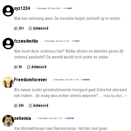
xyz1234
13 november 2023 om 23:01
+
116497
Wat een vertoning weer. De revolutie begint zichzelf op te vreten.
21
+
Antwoord
fczwx4mt6n
13 november 2023 om 22:26
+
19329
Wat moet deze snotneus hier? Welke idioten en debielen geven dit
onbenul aandacht? De wereld wordt toch zieker en zieker.
0
+
Antwoord
Freedomforever
13 november 2023 om 21:59
+
185350
Als zwaar sLinks geïndoctrineerde mongool gaat Greta het uiteraard
niet maken....de vraag was echter steeds wanneer?......nou nu dus....!
34
+
Antwoord
nehemia
13 november 2023 om 21:37
+
535768
Van klimaatmeisje naar Hamasmeisje. Het kan snel gaan.