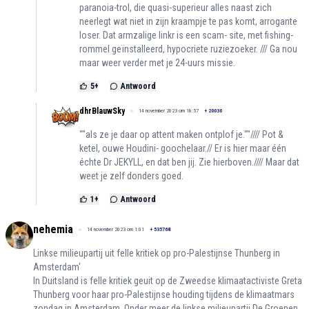
paranoia-trol, die quasi-superieur alles naast zich
neerlegt wat niet in zijn kraampje te pas komt, arrogante
loser. Dat armzalige linkr is een scam- site, met fishing-
rommel geïnstalleerd, hypocriete ruziezoeker. /// Ga nou
maar weer verder met je 24-uurs missie.
5
+
Antwoord
dhrBlauwSky
14 november 2023 om 18:57
+
20030
""als ze je daar op attent maken ontplof je.""//// Pot &
ketel, ouwe Houdini- goochelaar.// Er is hier maar één
échte Dr JEKYLL, en dat ben jij. Zie hierboven.//// Maar dat
weet je zelf donders goed.
1
+
Antwoord
nehemia
14 november 2023 om 1:01
+
535768
Linkse milieupartij uit felle kritiek op pro-Palestijnse Thunberg in
Amsterdam'
In Duitsland is felle kritiek geuit op de Zweedse klimaatactiviste Greta
Thunberg voor haar pro-Palestijnse houding tijdens de klimaatmars
zondag in Amsterdam. Onder meer de linkse milieupartij De Groenen