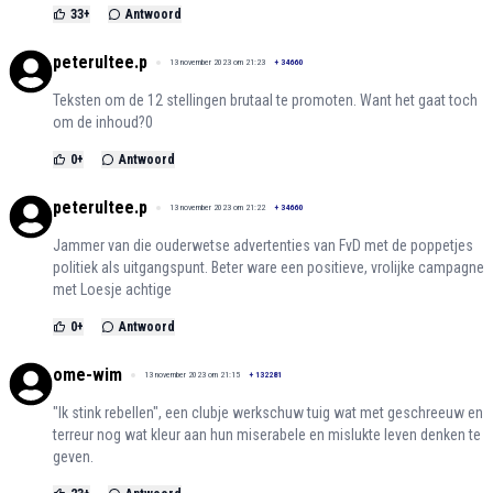
33
+
Antwoord
peterultee.p
13 november 2023 om 21:23
+
34660
Teksten om de 12 stellingen brutaal te promoten. Want het gaat toch
om de inhoud?0
0
+
Antwoord
peterultee.p
13 november 2023 om 21:22
+
34660
Jammer van die ouderwetse advertenties van FvD met de poppetjes
politiek als uitgangspunt. Beter ware een positieve, vrolijke campagne
met Loesje achtige
0
+
Antwoord
ome-wim
13 november 2023 om 21:15
+
132281
"Ik stink rebellen", een clubje werkschuw tuig wat met geschreeuw en
terreur nog wat kleur aan hun miserabele en mislukte leven denken te
geven.