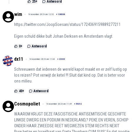
25
+
Antwoord
wim
14 november 2023 om 12:52
+
138336
https://twitter.com/JoopSoesan/status/1724369159889277211
Eigen schuld dikke bult Johan Derksen en Amsterdam vlagt.
0
+
Antwoord
dx11
14 november 2023 om 11:44
+
23333
Schreeuwen dat iedereen de wereld kapot maakt en er zelf lustig op
los reizen? Pot verwijt de ketel !!! Sluit dat kind op. Dat is beter voor
ons milieu.
40
+
Antwoord
Cosmopoliet
14 november 2023 om 11:39
+
55312
WAAROM KRIJGT DEZE FASCISTISCHE ANTISEMITISCHE GESCHIFTE
LINKSE DWERG EEN PODIUM IN NEDERLAND,? PEKE EN VEREN, SCHOP
ONDER HAAR ZWEEDSE REET WEGWEZEN STEM RECHTS NEXIT
Pure hetze en Israëlhaat van Greta Thunberg CUM SUIS' En dat zooitje