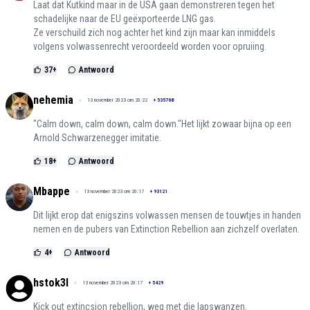
Laat dat Kutkind maar in de USA gaan demonstreren tegen het
schadelijke naar de EU geëxporteerde LNG gas.
Ze verschuild zich nog achter het kind zijn maar kan inmiddels
volgens volwassenrecht veroordeeld worden voor opruiing.
37
+
Antwoord
nehemia
13 november 2023 om 20:22
+
535768
"Calm down, calm down, calm down."Het lijkt zowaar bijna op een
Arnold Schwarzenegger imitatie.
18
+
Antwoord
Mbappe
13 november 2023 om 20:17
+
93121
Dit lijkt erop dat enigszins volwassen mensen de touwtjes in handen
nemen en de pubers van Extinction Rebellion aan zichzelf overlaten.
4
+
Antwoord
hstok3l
13 november 2023 om 20:17
+
5429
Kick out extincsion rebellion, weg met die lapswanzen.