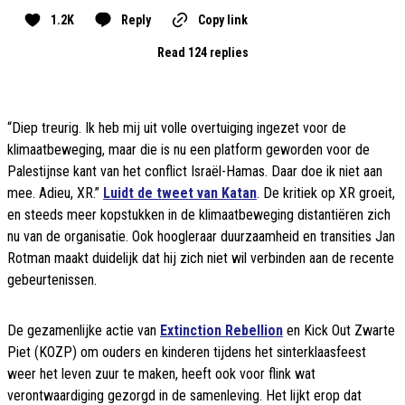
1.2K
Reply
Copy link
Read 124 replies
“Diep treurig. Ik heb mij uit volle overtuiging ingezet voor de
klimaatbeweging, maar die is nu een platform geworden voor de
Palestijnse kant van het conflict Israël-Hamas. Daar doe ik niet aan
mee. Adieu, XR.”
Luidt de tweet van Katan
. De kritiek op XR groeit,
en steeds meer kopstukken in de klimaatbeweging distantiëren zich
nu van de organisatie. Ook hoogleraar duurzaamheid en transities Jan
Rotman maakt duidelijk dat hij zich niet wil verbinden aan de recente
gebeurtenissen.
De gezamenlijke actie van
Extinction Rebellion
en Kick Out Zwarte
Piet (KOZP) om ouders en kinderen tijdens het sinterklaasfeest
weer het leven zuur te maken, heeft ook voor flink wat
verontwaardiging gezorgd in de samenleving. Het lijkt erop dat