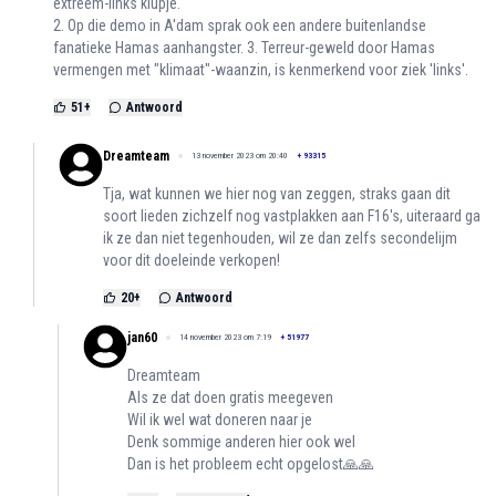
extreem-links klupje.
2. Op die demo in A'dam sprak ook een andere buitenlandse
fanatieke Hamas aanhangster. 3. Terreur-geweld door Hamas
vermengen met "klimaat"-waanzin, is kenmerkend voor ziek 'links'.
51
+
Antwoord
Dreamteam
13 november 2023 om 20:40
+
93315
Tja, wat kunnen we hier nog van zeggen, straks gaan dit
soort lieden zichzelf nog vastplakken aan F16's, uiteraard ga
ik ze dan niet tegenhouden, wil ze dan zelfs secondelijm
voor dit doeleinde verkopen!
20
+
Antwoord
jan60
14 november 2023 om 7:19
+
51977
Dreamteam
Als ze dat doen gratis meegeven
Wil ik wel wat doneren naar je
Denk sommige anderen hier ook wel
Dan is het probleem echt opgelost🙏🙏