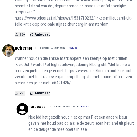
neemt afstand van de „deprimerende en absoluut onfatsoenlijke
uitspraken.”
https://www.telegraaf.nl/nieuws/1531710232/linkse-milieupartij-uit-
felle-kritiek-op-pro-palestijnse-thunberg-in-amsterdam
19
+
Antwoord
nehemia
14 november 2023 om 00:42
+
535768
Wanner houden die linkse mafklappers een keertje op met brullen.
'Kick Out Zwarte Piet legt raadsvergadering Elburg stil: ‘Met bruine of
bronzen pieten ben je er niet’
https://www.ad.nl/binnenland/kick-out-
zwarte-piet-legt-raadsvergadering-elburg-stil-met-bruine-of-bronzen-
pieten-ben-je-er-niet~a6421d2b/
23
+
Antwoord
marcoweer
14 november 2023 om 8:06
+
25316
Nee idd het gezeik houd niet op met Piet een andere kleur
geven, het houd pas op als je de zeurpieten het land uit pleurt
en de deugende meelopers in zee.