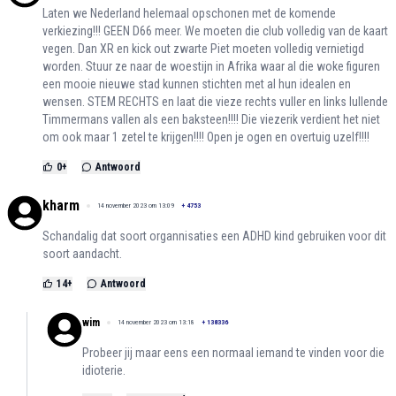
Laten we Nederland helemaal opschonen met de komende
verkiezing!!! GEEN D66 meer. We moeten die club volledig van de kaart
vegen. Dan XR en kick out zwarte Piet moeten volledig vernietigd
worden. Stuur ze naar de woestijn in Afrika waar al die woke figuren
een mooie nieuwe stad kunnen stichten met al hun idealen en
wensen. STEM RECHTS en laat die vieze rechts vuller en links lullende
Timmermans vallen als een baksteen!!!! Die viezerik verdient het niet
om ook maar 1 zetel te krijgen!!!! Open je ogen en overtuig uzelf!!!!
0
+
Antwoord
kharm
14 november 2023 om 13:09
+
4753
Schandalig dat soort organnisaties een ADHD kind gebruiken voor dit
soort aandacht.
14
+
Antwoord
wim
14 november 2023 om 13:18
+
138336
Probeer jij maar eens een normaal iemand te vinden voor die
idioterie.