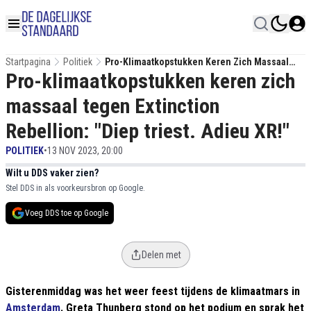
Startpagina
Politiek
Pro-Klimaatkopstukken Keren Zich Massaal
Pro-klimaatkopstukken keren zich
Tegen Extinction Rebellion: "Diep Triest. Adieu
XR!"
massaal tegen Extinction
Rebellion: "Diep triest. Adieu XR!"
POLITIEK
•
13 NOV 2023, 20:00
Wilt u DDS vaker zien?
Stel DDS in als voorkeursbron op Google.
Voeg DDS toe op Google
Delen met
Gisterenmiddag was het weer feest tijdens de klimaatmars in
Amsterdam
. Greta Thunberg stond op het podium en sprak het