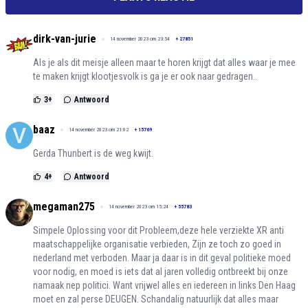
dirk-van-jurie
14 november 2023 om 23:54
+
27851
Als je als dit meisje alleen maar te horen krijgt dat alles waar je mee
te maken krijgt klootjesvolk is ga je er ook naar gedragen..
3
+
Antwoord
baaz
14 november 2023 om 21:02
+
15769
Gerda Thunbert is de weg kwijt.
4
+
Antwoord
megaman275
14 november 2023 om 15:24
+
55783
Simpele Oplossing voor dit Probleem,deze hele verziekte XR anti
maatschappelijke organisatie verbieden, Zijn ze toch zo goed in
nederland met verboden. Maar ja daar is in dit geval politieke moed
voor nodig, en moed is iets dat al jaren volledig ontbreekt bij onze
namaak nep politici. Want vrijwel alles en iedereen in links Den Haag
moet en zal perse DEUGEN. Schandalig natuurlijk dat alles maar