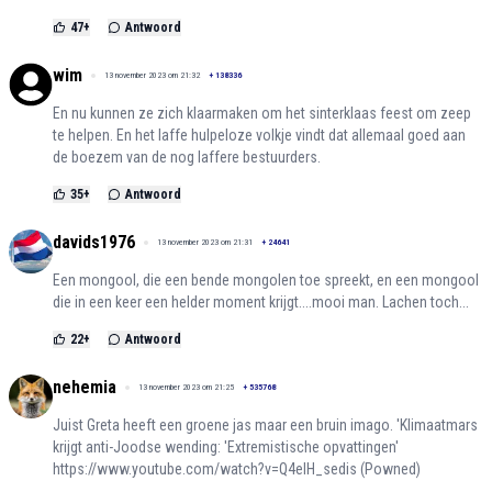
47
+
Antwoord
wim
13 november 2023 om 21:32
+
138336
En nu kunnen ze zich klaarmaken om het sinterklaas feest om zeep
te helpen. En het laffe hulpeloze volkje vindt dat allemaal goed aan
de boezem van de nog laffere bestuurders.
35
+
Antwoord
davids1976
13 november 2023 om 21:31
+
24641
Een mongool, die een bende mongolen toe spreekt, en een mongool
die in een keer een helder moment krijgt....mooi man. Lachen toch...
22
+
Antwoord
nehemia
13 november 2023 om 21:25
+
535768
Juist Greta heeft een groene jas maar een bruin imago. 'Klimaatmars
krijgt anti-Joodse wending: 'Extremistische opvattingen'
https://www.youtube.com/watch?v=Q4elH_sedis
(Powned)