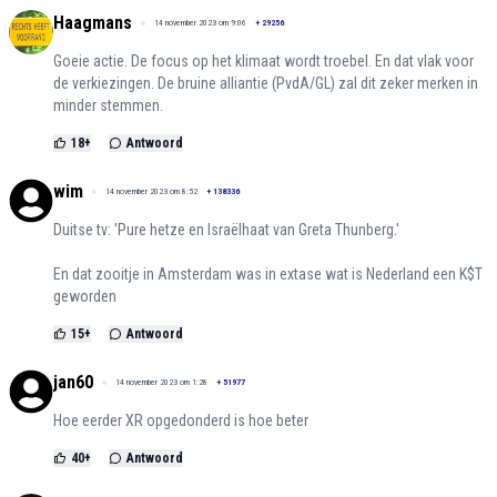
Haagmans
14 november 2023 om 9:06
+
29256
Goeie actie. De focus op het klimaat wordt troebel. En dat vlak voor
de verkiezingen. De bruine alliantie (PvdA/GL) zal dit zeker merken in
minder stemmen.
18
+
Antwoord
wim
14 november 2023 om 8:52
+
138336
Duitse tv: 'Pure hetze en Israëlhaat van Greta Thunberg.'
En dat zooitje in Amsterdam was in extase wat is Nederland een K$T
geworden
15
+
Antwoord
jan60
14 november 2023 om 1:28
+
51977
Hoe eerder XR opgedonderd is hoe beter
40
+
Antwoord