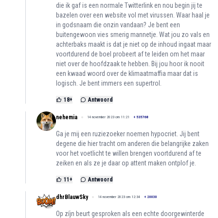
die ik gaf is een normale Twitterlink en nou begin jij te
bazelen over een website vol met virussen. Waar haal je
in godsnaam die onzin vandaan? Je bent een
buitengewoon vies smerig mannetje. Wat jou zo vals en
achterbaks maakt is dat je niet op de inhoud ingaat maar
voortdurend de boel probeert af te leiden om het maar
niet over de hoofdzaak te hebben. Bij jou hoor ik nooit
een kwaad woord over de klimaatmaffia maar dat is
logisch. Je bent immers een supertrol.
18
+
Antwoord
nehemia
14 november 2023 om 11:21
+
535768
Ga je mij een ruziezoeker noemen hypocriet. Jij bent
degene die hier tracht om anderen die belangrijke zaken
voor het voetlicht te willen brengen voortdurend af te
zeiken en als ze je daar op attent maken ontplof je.
11
+
Antwoord
dhrBlauwSky
14 november 2023 om 12:34
+
20030
Op zíjn beurt gesproken als een echte doorgewinterde