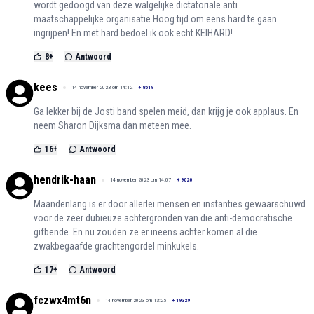
wordt gedoogd van deze walgelijke dictatoriale anti
maatschappelijke organisatie.Hoog tijd om eens hard te gaan
ingrijpen! En met hard bedoel ik ook echt KEIHARD!
8
+
Antwoord
kees
14 november 2023 om 14:12
+
8519
Ga lekker bij de Josti band spelen meid, dan krijg je ook applaus. En
neem Sharon Dijksma dan meteen mee.
16
+
Antwoord
hendrik-haan
14 november 2023 om 14:07
+
9020
Maandenlang is er door allerlei mensen en instanties gewaarschuwd
voor de zeer dubieuze achtergronden van die anti-democratische
gifbende. En nu zouden ze er ineens achter komen al die
zwakbegaafde grachtengordel minkukels.
17
+
Antwoord
fczwx4mt6n
14 november 2023 om 13:25
+
19329