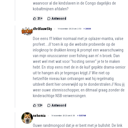
waarvoor al die kindslaven in de Congo dagelijks de
kobaltmijnen afdalen?
31
+
Antwoord
dhrBlauwSky
14 november 2023 om 2:53
+
20030
Doe eens ff lekker normaal met je oplazer-mantra, valse
profeet..../// toen ik op die website probeerde op de
inlogknop te drukken kreeg ik prompt een waarschuwing
van mijn virusscanner over fishing aan m' n broek. Dan
weet wel met wat voor "hosting server" je te te maken
hebt. En stop eens met de in de kuif gepikte drama-senior
uit te hangen als je tegengas krijgt.// Wie niet op
hetzelfde niveau kan ontvangen wat hij regelmatig
uitdeelt dient hier onverwijld op te donderstralen.// Nou jij
weer ouwe stennisschopper, en ditmaal graag zonder de
kinderachtige NSB-verwensingen.
13
+
Antwoord
nehemia
14 november 2023 om 8:54
+
535768
Ouwe randmongool dat je er bent met je bullshit. De link