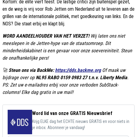
Kortom: de elite viert feest. De lastige critici zijn buitenspel gezet,
en de weg is vrij voor Rob Jetten om Nederland uit te leveren aan de
grillen van de internationale politiek, met goedkeuring van links. En de
NOS? Die staat erbij en klapt blij.
WORD AANDEELHOUDER VAN HET VERZET!
Wij laten ons niet
meeslepen in de Jetten-hype van de staatsomroep. Dit
minderheidskabinet is een gevaar voor onze soevereiniteit. Steun
de onafhankelijke pers!
🚀
Steun ons via BackMe:
https://dds.backme.org
Of maak uw
bijdrage over op
NL95 RABO 0159 0983 27 t.n.v. Liberty Media
.
PS: Zet uw e-mailadres erbij voor onze verboden SubStack-
columns! Elke dag gratis in uw mail!
Word lid van onze GRATIS Nieuwsbrief
Krijg ELKE dag het ECHTE nieuws GRATIS en voor niets in
je inbox. Abonneer je vandaag!