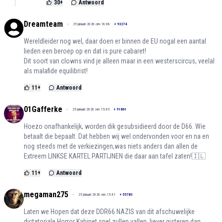
30
+
Antwoord
Dreamteam
25 januari 2026 om 16:08
+
93274
Wereldleider nog wel, daar doen er binnen de EU nogal een aantal
lieden een beroep op en dat is pure cabaret!
Dit soort van clowns vind je alleen maar in een westerscircus, veelal
als malafide equilibrist!
11
+
Antwoord
01Gafferke
25 januari 2026 om 15:45
+
91861
Hoezo onafhankelijk, worden dik gesubsidieerd door de D66. Wie
betaalt die bepaalt. Dat hebben wij wel ondervonden voor en na en
nog steeds met de verkiezingen,was niets anders dan allen de
Extreem LINKSE KARTEL PARTIJNEN die daar aan tafel zaten!🇮🇱
11
+
Antwoord
megaman275
25 januari 2026 om 15:41
+
55783
Laten we Hopen dat deze DDR66 NAZIS van dit afschuwelijke
dictatoriale Horror Kabinet snel zullen vallen..liever gisteren dan