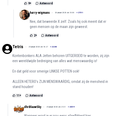
9
+
Antwoord
harry-wigmans
26 januari 2026 om 10:06
+
27511
Nee, dat beweerde X zelf. Zoals hij ook meent dat er
geen mensen op de maan zijn geweest.
2
+
Antwoord
Tetris
25 januari 2026 om 18:27
+
22240
Kontenbonkers ALA Jetten behoren UITGEROEID te worden, zij zijn
een wereldwijde bedreiging van alles wat menswaardig is!
En dat geld voor smerige LINKSE POTTEN ook!
ALLEEN HETERO's ZIJN MENSWAARDIG, omdat zij de mensheid in
stand houden!
11
+
Antwoord
dhrBlauwSky
25 januari 2026 om 21:01
+
20019
Wanneer word je er nou eens afgeflikkerd hier,