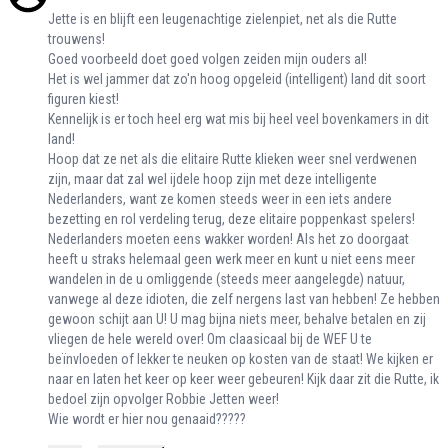
Jette is en blijft een leugenachtige zielenpiet, net als die Rutte
trouwens!
Goed voorbeeld doet goed volgen zeiden mijn ouders al!
Het is wel jammer dat zo'n hoog opgeleid (intelligent) land dit soort
figuren kiest!
Kennelijk is er toch heel erg wat mis bij heel veel bovenkamers in dit
land!
Hoop dat ze net als die elitaire Rutte klieken weer snel verdwenen
zijn, maar dat zal wel ijdele hoop zijn met deze intelligente
Nederlanders, want ze komen steeds weer in een iets andere
bezetting en rol verdeling terug, deze elitaire poppenkast spelers!
Nederlanders moeten eens wakker worden! Als het zo doorgaat
heeft u straks helemaal geen werk meer en kunt u niet eens meer
wandelen in de u omliggende (steeds meer aangelegde) natuur,
vanwege al deze idioten, die zelf nergens last van hebben! Ze hebben
gewoon schijt aan U! U mag bijna niets meer, behalve betalen en zij
vliegen de hele wereld over! Om claasicaal bij de WEF U te
beïnvloeden of lekker te neuken op kosten van de staat! We kijken er
naar en laten het keer op keer weer gebeuren! Kijk daar zit die Rutte, ik
bedoel zijn opvolger Robbie Jetten weer!
Wie wordt er hier nou genaaid?????