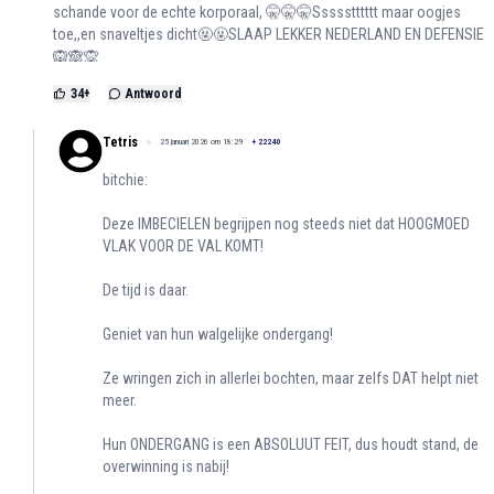
schande voor de echte korporaal, 🤫🤫🤫Ssssstttttt maar oogjes
toe,,en snaveltjes dicht🤬🤬SLAAP LEKKER NEDERLAND EN DEFENSIE
🙉🙈🙊
34
+
Antwoord
Tetris
25 januari 2026 om 18:29
+
22240
bitchie:
Deze IMBECIELEN begrijpen nog steeds niet dat HOOGMOED
VLAK VOOR DE VAL KOMT!
De tijd is daar.
Geniet van hun walgelijke ondergang!
Ze wringen zich in allerlei bochten, maar zelfs DAT helpt niet
meer.
Hun ONDERGANG is een ABSOLUUT FEIT, dus houdt stand, de
overwinning is nabij!