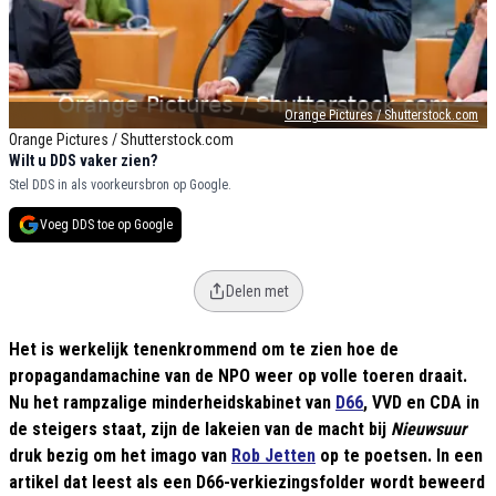
Orange Pictures / Shutterstock.com
Orange Pictures / Shutterstock.com
Wilt u DDS vaker zien?
Stel DDS in als voorkeursbron op Google.
Voeg DDS toe op Google
Delen met
Het is werkelijk tenenkrommend om te zien hoe de
propagandamachine van de NPO weer op volle toeren draait.
Nu het rampzalige minderheidskabinet van
D66
, VVD en CDA in
de steigers staat, zijn de lakeien van de macht bij
Nieuwsuur
druk bezig om het imago van
Rob Jetten
op te poetsen. In een
artikel dat leest als een D66-verkiezingsfolder wordt beweerd