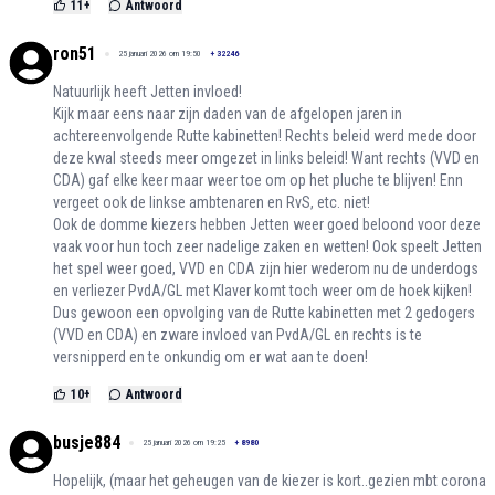
11
+
Antwoord
ron51
25 januari 2026 om 19:50
+
32246
Natuurlijk heeft Jetten invloed!
Kijk maar eens naar zijn daden van de afgelopen jaren in
achtereenvolgende Rutte kabinetten! Rechts beleid werd mede door
deze kwal steeds meer omgezet in links beleid! Want rechts (VVD en
CDA) gaf elke keer maar weer toe om op het pluche te blijven! Enn
vergeet ook de linkse ambtenaren en RvS, etc. niet!
Ook de domme kiezers hebben Jetten weer goed beloond voor deze
vaak voor hun toch zeer nadelige zaken en wetten! Ook speelt Jetten
het spel weer goed, VVD en CDA zijn hier wederom nu de underdogs
en verliezer PvdA/GL met Klaver komt toch weer om de hoek kijken!
Dus gewoon een opvolging van de Rutte kabinetten met 2 gedogers
(VVD en CDA) en zware invloed van PvdA/GL en rechts is te
versnipperd en te onkundig om er wat aan te doen!
10
+
Antwoord
busje884
25 januari 2026 om 19:25
+
8980
Hopelijk, (maar het geheugen van de kiezer is kort..gezien mbt corona