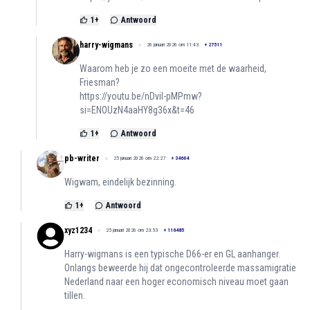
1
+
Antwoord
harry-wigmans
26 januari 2026 om 11:43
+
27511
Waarom heb je zo een moeite met de waarheid,
Friesman?
https://youtu.be/nDviI-pMPmw?
si=ENOUzN4aaHY8g36x&t=46
1
+
Antwoord
pb-writer
25 januari 2026 om 22:27
+
34604
Wigwam, eindelijk bezinning.
1
+
Antwoord
xyz1234
25 januari 2026 om 23:53
+
116485
Harry-wigmans is een typische D66-er en GL aanhanger.
Onlangs beweerde hij dat ongecontroleerde massamigratie
Nederland naar een hoger economisch niveau moet gaan
tillen.