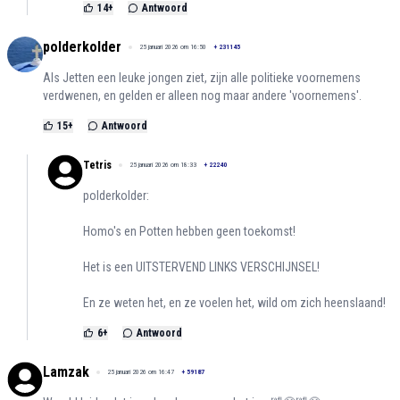
14
+
Antwoord
polderkolder
25 januari 2026 om 16:50
+
231145
Als Jetten een leuke jongen ziet, zijn alle politieke voornemens
verdwenen, en gelden er alleen nog maar andere 'voornemens'.
15
+
Antwoord
Tetris
25 januari 2026 om 18:33
+
22240
polderkolder:
Homo's en Potten hebben geen toekomst!
Het is een UITSTERVEND LINKS VERSCHIJNSEL!
En ze weten het, en ze voelen het, wild om zich heenslaand!
6
+
Antwoord
Lamzak
25 januari 2026 om 16:47
+
59187