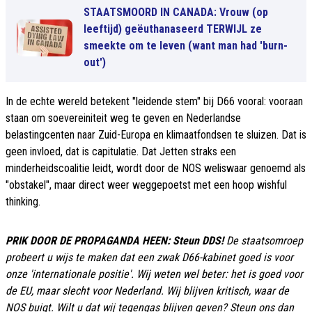
STAATSMOORD IN CANADA: Vrouw (op
leeftijd) geëuthanaseerd TERWIJL ze
smeekte om te leven (want man had 'burn-
out')
In de echte wereld betekent "leidende stem" bij D66 vooral: vooraan
staan om soevereiniteit weg te geven en Nederlandse
belastingcenten naar Zuid-Europa en klimaatfondsen te sluizen. Dat is
geen invloed, dat is capitulatie. Dat Jetten straks een
minderheidscoalitie leidt, wordt door de NOS weliswaar genoemd als
"obstakel", maar direct weer weggepoetst met een hoop wishful
thinking.
PRIK DOOR DE PROPAGANDA HEEN: Steun DDS!
De staatsomroep
probeert u wijs te maken dat een zwak D66-kabinet goed is voor
onze 'internationale positie'. Wij weten wel beter: het is goed voor
de EU, maar slecht voor Nederland. Wij blijven kritisch, waar de
NOS buigt. Wilt u dat wij tegengas blijven geven? Steun ons dan