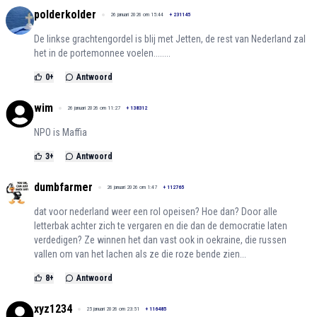
polderkolder
26 januari 2026 om 15:44
+
231145
De linkse grachtengordel is blij met Jetten, de rest van Nederland zal
het in de portemonnee voelen........
0
+
Antwoord
wim
26 januari 2026 om 11:27
+
138312
NPO is Maffia
3
+
Antwoord
dumbfarmer
26 januari 2026 om 1:47
+
112765
dat voor nederland weer een rol opeisen? Hoe dan? Door alle
letterbak achter zich te vergaren en die dan de democratie laten
verdedigen? Ze winnen het dan vast ook in oekraine, die russen
vallen om van het lachen als ze die roze bende zien...
8
+
Antwoord
xyz1234
25 januari 2026 om 23:51
+
116485