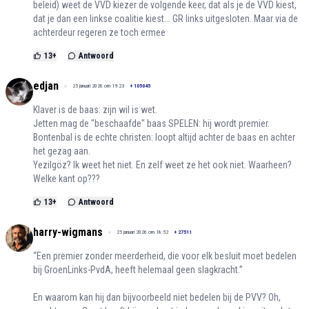
beleid) weet de VVD kiezer de volgende keer, dat als je de VVD kiest,
dat je dan een linkse coalitie kiest... GR links uitgesloten. Maar via de
achterdeur regeren ze toch ermee
13
+
Antwoord
edjan
25 januari 2026 om 19:23
+
105045
Klaver is de baas: zijn wil is wet.
Jetten mag de "beschaafde" baas SPELEN: hij wordt premier.
Bontenbal is de echte christen: loopt altijd achter de baas en achter
het gezag aan.
Yezilgöz? Ik weet het niet. En zelf weet ze het ook niet. Waarheen?
Welke kant op???
13
+
Antwoord
harry-wigmans
25 januari 2026 om 18:52
+
27511
“Een premier zonder meerderheid, die voor elk besluit moet bedelen
bij GroenLinks-PvdA, heeft helemaal geen slagkracht.”
En waarom kan hij dan bijvoorbeeld niet bedelen bij de PVV? Oh,