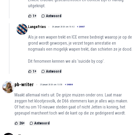
uitgeknipt.
1
+
Antwoord
LangeFries
26 januari 2026 om 10:42
+
20007
Als je een wapen trekt en ICE ermee bedreigt waarop je op de
grond wordt geworpen, je verzet tegen arrestatie en
nogmaals een mogelijk wapen trekt, dan schieten ze je dood.
Dit fenomeen kennen we als 'suicide by cop'.
1
+
Antwoord
pb-writer
25 januari 2026 om 13:50
+
34604
Maakt allemaal niets uit. De grijze muizen onder ons. Laat maar
zeggen het klootjesvolk, de D66 stemmers kan je alles wijs maken.
Of het nu om 10 nieuwe steden gaat of nicht Jetten is koning, het
gepeupel marcheert toch wel de kant op die ze gedirigeerd wordt.
26
+
Antwoord