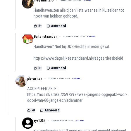
megaman275
25 januari 2026 om 15:44
+
55783
Handhaven..ten alle tijden! iets waar ze in NL zelden tot
nooit van hebben gehoord.
8
+
Antwoord
Buitenstaander
26 januari 2026 om 15:31
+
14837
Handhaven? Niet bij DDS-Rechts in ieder geval.
https://www.dagelijksestandaard.nl/reageerdersbeleid
0
+
Antwoord
pb-writer
25 januari 2026 om 15:04
+
34604
ACCEPTEER ZELF:
https://nos.nl/artikel/2597397-twee-jongens-opgepakt-voor-
dood-van-60-jarige-schiedammer
4
+
Antwoord
xyz1234
25 januari 2026 om 23:56
+
116485
Buitenstaander heeft geen moeite met geweld gepleegd