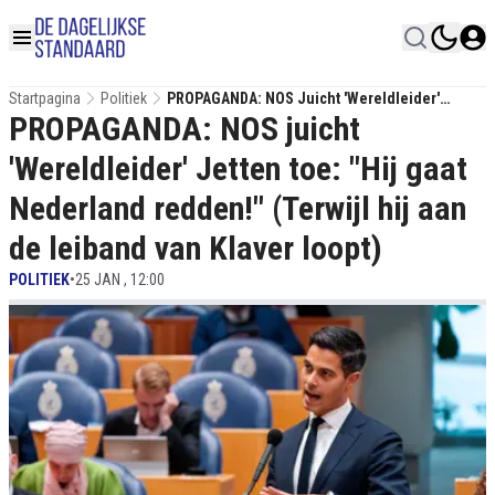
Startpagina
Politiek
PROPAGANDA: NOS Juicht 'Wereldleider'
PROPAGANDA: NOS juicht
Jetten Toe: "Hij Gaat Nederland Redden!"
(Terwijl Hij Aan De Leiband Van Klaver Loopt)
'Wereldleider' Jetten toe: "Hij gaat
Nederland redden!" (Terwijl hij aan
de leiband van Klaver loopt)
POLITIEK
•
25 JAN , 12:00