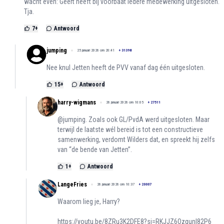
wacht even: Geert heeft bij voorbaat iedere medewerking uitgesloten.
Tja.
7
+
Antwoord
jumping
25 januari 2026 om 20:41
+
31398
Nee knul Jetten heeft de PVV vanaf dag één uitgesloten.
15
+
Antwoord
harry-wigmans
26 januari 2026 om 10:05
+
27511
@jumping. Zoals ook GL/PvdA werd uitgesloten. Maar
terwijl de laatste wél bereid is tot een constructieve
samenwerking, verdomt Wilders dat, en spreekt hij zelfs
van “de bende van Jetten”.
1
+
Antwoord
LangeFries
26 januari 2026 om 10:37
+
20007
Waarom lieg je, Harry?
https://youtu.be/8ZRu3K2DFE8?si=RKJJZ6OzqunI82P6