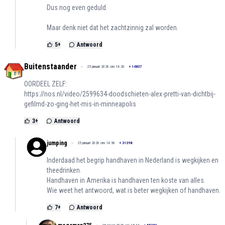
Dus nog even geduld.
Maar denk niet dat het zachtzinnig zal worden.
5
+
Antwoord
Buitenstaander
25 januari 2026 om 14:20
+
14837
OORDEEL ZELF:
https://nos.nl/video/2599634-doodschieten-alex-pretti-van-dichtbij-
gefilmd-zo-ging-het-mis-in-minneapolis
3
+
Antwoord
jumping
25 januari 2026 om 14:56
+
31398
Inderdaad het begrip handhaven in Nederland is wegkijken en
theedrinken.
Handhaven in Amerika is handhaven ten koste van alles.
Wie weet het antwoord, wat is beter wegkijken of handhaven.
7
+
Antwoord