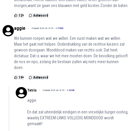
morgen,want ze gaan ons klauwen met geld kosten.Zonder de baten.
12
+
Antwoord
aggie
25 januari 2026 om 14:29
+
17696
We kunnen roepen wat we willen. Een vuist maken wat we willen.
Maar het gaat niet helpen. Onderdrukking van de rechtse kiezers zal
gewoon doorgaan. Monddood maken van rechts ook. Dat heet
dictatuur. Dat is waar we het mee moeten doen. De bevolking gelooft
de nos en npo, zolang die bestaan zullen wij niets meer kunnen
doen.
19
+
Antwoord
Tetris
25 januari 2026 om 18:35
+
22240
aggie:
En dat zal uiteindelijk eindigen in een vreselijke burger-oorlog,
waarbij EXTREEM-LINKS VOLLEDIG MONDDOOD wordt
gemaakt!