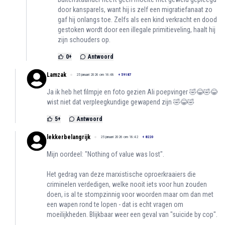
door kansparels, want hij is zelf een migratiefanaat zo
gaf hij onlangs toe. Zelfs als een kind verkracht en dood
gestoken wordt door een illegale primitieveling, haalt hij
zijn schouders op.
0
+
Antwoord
Lamzak
25 januari 2026 om 16:48
+
59187
Ja ik heb het filmpje en foto gezien Ali poepvinger 🤣😂🤣😂
wist niet dat verpleegkundige gewapend zijn 🤣😂🤣
5
+
Antwoord
lekkerbelangrijk
25 januari 2026 om 18:42
+
8220
Mijn oordeel: "Nothing of value was lost".
Het gedrag van deze marxistische oproerkraaiers die
criminelen verdedigen, welke nooit iets voor hun zouden
doen, is al te stompzinnig voor woorden maar om dan met
een wapen rond te lopen - dat is echt vragen om
moeilijkheden. Blijkbaar weer een geval van "suicide by cop".