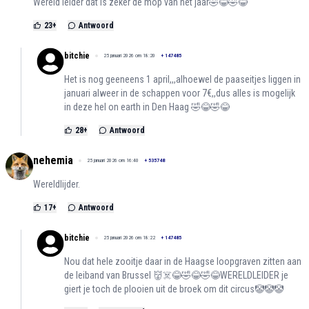
Wereld leider dat is zeker de mop van het jaar🤣😂🤣😂
23
+
Antwoord
bitchie
25 januari 2026 om 18:20
+
147485
Het is nog geeneens 1 april,,,alhoewel de paaseitjes liggen in
januari alweer in de schappen voor 7€,,dus alles is mogelijk
in deze hel on earth in Den Haag 🤣😂🤣😂
28
+
Antwoord
nehemia
25 januari 2026 om 16:40
+
535748
Wereldlijder.
17
+
Antwoord
bitchie
25 januari 2026 om 18:22
+
147485
Nou dat hele zooitje daar in de Haagse loopgraven zitten aan
de leiband van Brussel 👹☠️😂🤣😂🤣😂WERELDLEIDER je
giert je toch de plooien uit de broek om dit circus🤡🤡🤡