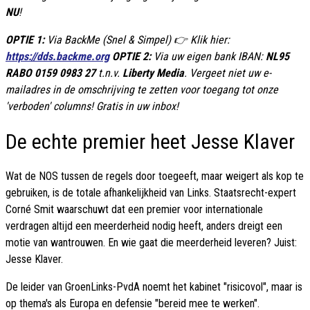
NU
!
OPTIE 1:
Via BackMe (Snel & Simpel) 👉 Klik hier:
https://dds.backme.org
OPTIE 2:
Via uw eigen bank IBAN:
NL95
RABO 0159 0983 27
t.n.v.
Liberty Media
. Vergeet niet uw e-
mailadres in de omschrijving te zetten voor toegang tot onze
'verboden' columns! Gratis in uw inbox!
De echte premier heet Jesse Klaver
Wat de NOS tussen de regels door toegeeft, maar weigert als kop te
gebruiken, is de totale afhankelijkheid van Links. Staatsrecht-expert
Corné Smit waarschuwt dat een premier voor internationale
verdragen altijd een meerderheid nodig heeft, anders dreigt een
motie van wantrouwen. En wie gaat die meerderheid leveren? Juist:
Jesse Klaver.
De leider van GroenLinks-PvdA noemt het kabinet "risicovol", maar is
op thema's als Europa en defensie "bereid mee te werken".