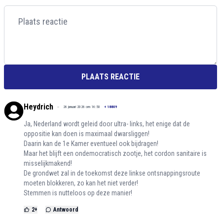
PLAATS REACTIE
Heydrich
26 januari 2026 om 16:50
+
18809
Ja, Nederland wordt geleid door ultra- links, het enige dat de
oppositie kan doen is maximaal dwarsliggen!
Daarin kan de 1e Kamer eventueel ook bijdragen!
Maar het blijft een ondemocratisch zootje, het cordon sanitaire is
misselijkmakend!
De grondwet zal in de toekomst deze linkse ontsnappingsroute
moeten blokkeren, zo kan het niet verder!
Stemmen is nutteloos op deze manier!
2
+
Antwoord