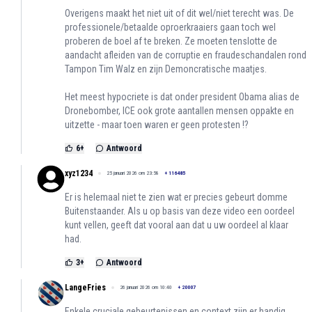
Overigens maakt het niet uit of dit wel/niet terecht was. De
professionele/betaalde oproerkraaiers gaan toch wel
proberen de boel af te breken. Ze moeten tenslotte de
aandacht afleiden van de corruptie en fraudeschandalen rond
Tampon Tim Walz en zijn Demoncratische maatjes.
Het meest hypocriete is dat onder president Obama alias de
Dronebomber, ICE ook grote aantallen mensen oppakte en
uitzette - maar toen waren er geen protesten !?
6
+
Antwoord
xyz1234
25 januari 2026 om 23:58
+
116485
Er is helemaal niet te zien wat er precies gebeurt domme
Buitenstaander. Als u op basis van deze video een oordeel
kunt vellen, geeft dat vooral aan dat u uw oordeel al klaar
had.
3
+
Antwoord
LangeFries
26 januari 2026 om 10:40
+
20007
Enkele cruciale gebeurtenissen en context zijn er handig