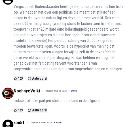
Vergis u niet, Buitenstaander heeft gestemd op Jetten en is hier trots
op. We hebben het over een politicus die meent dat stikstof een
deken is die over de natuur ligt en deze daarmee verstikt. Ook vindt
deze D66-er het grappig (want hij stond te lachen toen hij het moest
toegeven) dat er 26 miljard euro belastinggeld gespendeerd wordt
aan nutteloze projecten die een beoogde (door onbetrouwbare
modellen berekende) temperatuursdaling van 0,000036 graden
moeten bewerkstelligen. Voorts is de hypocriet van mening dat
burgers minder moeten vliegen terwijl hij zelf in de privesfeer de
halve wereld over reist per vliegtuig. En dan hebben we nog niet
gehad over het feit dat hij fervent voorstander is van
ongecontroleerde massamigratie van ongeschoolden en vijandigen.
12
+
Antwoord
NochnyeVolki
25 januari 2026 om 23:17
+
21888
Linkse politieke partijen storten ons land in de afgrond.
12
+
Antwoord
ron51
25 januari 2026 om 21:25
+
32246