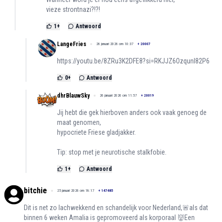
vieze strontnazi?!?!
1
+
Antwoord
LangeFries
26 januari 2026 om 10:37
+
20007
https://youtu.be/8ZRu3K2DFE8?si=RKJJZ6OzqunI82P6
0
+
Antwoord
dhrBlauwSky
26 januari 2026 om 11:57
+
20019
Jij hebt die gek hierboven anders ook vaak genoeg de
maat genomen,
hypocriete Friese gladjakker.
Tip: stop met je neurotische stalkfobie.
1
+
Antwoord
bitchie
25 januari 2026 om 18:17
+
147485
Dit is net zo lachwekkend en schandelijk voor Nederland,🚨als dat
binnen 6 weken Amalia is gepromoveerd als korporaal 👹Een