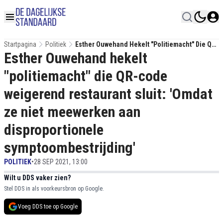
Startpagina
Politiek
Esther Ouwehand Hekelt "politiemacht" Die QR-
Esther Ouwehand hekelt
Code Weigerend Restaurant Sluit: 'Omdat Ze
Niet Meewerken Aan Disproportionele
"politiemacht" die QR-code
Symptoombestrijding'
weigerend restaurant sluit: 'Omdat
ze niet meewerken aan
disproportionele
symptoombestrijding'
POLITIEK
•
28 SEP 2021, 13:00
Wilt u DDS vaker zien?
Stel DDS in als voorkeursbron op Google.
Voeg DDS toe op Google