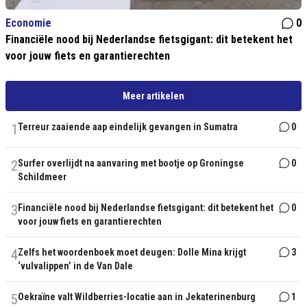
Economie
0
Financiële nood bij Nederlandse fietsgigant: dit betekent het
voor jouw fiets en garantierechten
Meer artikelen
1
Terreur zaaiende aap eindelijk gevangen in Sumatra
0
2
Surfer overlijdt na aanvaring met bootje op Groningse
0
Schildmeer
3
Financiële nood bij Nederlandse fietsgigant: dit betekent het
0
voor jouw fiets en garantierechten
4
Zelfs het woordenboek moet deugen: Dolle Mina krijgt
3
‘vulvalippen’ in de Van Dale
5
Oekraïne valt Wildberries-locatie aan in Jekaterinenburg
1