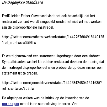
De Dagelijkse Standaard
PvdD-leider Esther Ouwehand vindt het ook belachelijk dat het
restaurant zo hard wordt aangepakt omdat het niet wil meewerken
aan de disproportionele maatregel.
https://twitter.com/estherouwehand/status/1442767604918149125
?ref_src=twsrc%5Etfw
Er werd gisteravond een statement uitgedragen door een sitdown.
Sympathisanten van het Utrechtse restaurant deelden de mening dat
de maatregel disproportioneel is en probeerde op deze manier een
statement uit te dragen.
https://twitter.com/jooostdevries/status/1442584248041541635?
ref_src=twsrc%5Etfw
De afgelopen weken was de kritiek op de invoering van de
coronapas
overal in de samenleving te horen. Veel