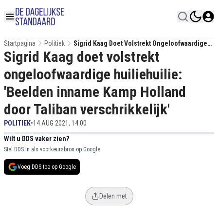
Startpagina
Politiek
Sigrid Kaag Doet Volstrekt Ongeloofwaardige
Sigrid Kaag doet volstrekt
Huiliehuilie: 'Beelden Inname Kamp Holland
Door Taliban Verschrikkelijk'
ongeloofwaardige huiliehuilie:
'Beelden inname Kamp Holland
door Taliban verschrikkelijk'
POLITIEK
•
14 AUG 2021, 14:00
Wilt u DDS vaker zien?
Stel DDS in als voorkeursbron op Google.
Voeg DDS toe op Google
Delen met