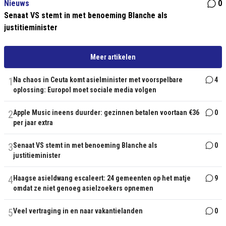
Nieuws
0
Senaat VS stemt in met benoeming Blanche als
justitieminister
Meer artikelen
1
Na chaos in Ceuta komt asielminister met voorspelbare
4
oplossing: Europol moet sociale media volgen
2
Apple Music ineens duurder: gezinnen betalen voortaan €36
0
per jaar extra
3
Senaat VS stemt in met benoeming Blanche als
0
justitieminister
4
Haagse asieldwang escaleert: 24 gemeenten op het matje
9
omdat ze niet genoeg asielzoekers opnemen
5
Veel vertraging in en naar vakantielanden
0