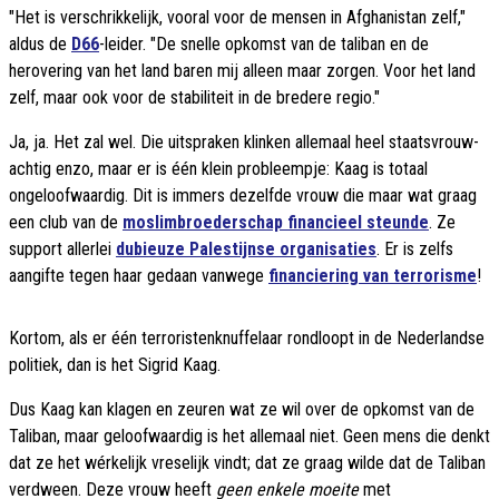
"Het is verschrikkelijk, vooral voor de mensen in Afghanistan zelf,"
aldus de
D66
-leider. "De snelle opkomst van de taliban en de
herovering van het land baren mij alleen maar zorgen. Voor het land
zelf, maar ook voor de stabiliteit in de bredere regio."
Ja, ja. Het zal wel. Die uitspraken klinken allemaal heel staatsvrouw-
achtig enzo, maar er is één klein probleempje: Kaag is totaal
ongeloofwaardig. Dit is immers dezelfde vrouw die maar wat graag
een club van de
moslimbroederschap financieel steunde
. Ze
support allerlei
dubieuze Palestijnse organisaties
. Er is zelfs
aangifte tegen haar gedaan vanwege
financiering van terrorisme
!
Kortom, als er één terroristenknuffelaar rondloopt in de Nederlandse
politiek, dan is het Sigrid Kaag.
Dus Kaag kan klagen en zeuren wat ze wil over de opkomst van de
Taliban, maar geloofwaardig is het allemaal niet. Geen mens die denkt
dat ze het wérkelijk vreselijk vindt; dat ze graag wilde dat de Taliban
verdween. Deze vrouw heeft
geen enkele moeite
met