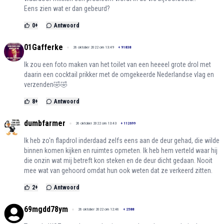
Eens zien wat er dan gebeurd?
0
+
Antwoord
01Gafferke
26 oktober 2022 om 13:49
+
91838
Ik zou een foto maken van het toilet van een heeeel grote drol met
daarin een cocktail prikker met de omgekeerde Nederlandse vlag en
verzenden🤣🤣
8
+
Antwoord
dumbfarmer
26 oktober 2022 om 13:43
+
112699
Ik heb zo'n flapdrol inderdaad zelfs eens aan de deur gehad, die wilde
binnen komen kijken en ruimtes opmeten. Ik heb hem verteld waar hij
die onzin wat mij betreft kon steken en de deur dicht gedaan. Nooit
mee wat van gehoord omdat hun ook weten dat ze verkeerd zitten.
2
+
Antwoord
69mgdd78ym
26 oktober 2022 om 12:46
+
2588