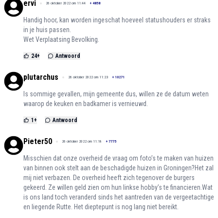
ervi
26 oktober 2022 om 11:44
+
4858
Handig hoor, kan worden ingeschat hoeveel statushouders er straks
in je huis passen.
Wet Verplaatsing Bevolking.
24
+
Antwoord
plutarchus
26 oktober 2022 om 11:23
+
10271
Is sommige gevallen, mijn gemeente dus, willen ze de datum weten
waarop de keuken en badkamer is vernieuwd.
1
+
Antwoord
Pieter50
26 oktober 2022 om 11:18
+
7775
Misschien dat onze overheid de vraag om foto’s te maken van huizen
van binnen ook stelt aan de beschadigde huizen in Groningen?Het zal
mij niet verbazen. De overheid heeft zich tegenover de burgers
gekeerd. Ze willen geld zien om hun linkse hobby’s te financieren.Wat
is ons land toch veranderd sinds het aantreden van de vergeetachtige
en liegende Rutte. Het dieptepunt is nog lang niet bereikt.