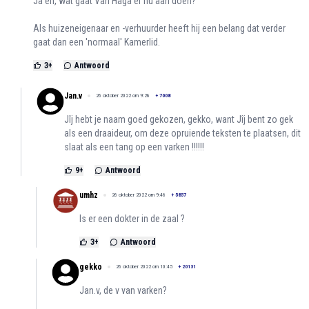
Ja en, wat gaat Van Haga er nu aan doen?
Als huizeneigenaar en -verhuurder heeft hij een belang dat verder
gaat dan een 'normaal' Kamerlid.
3
+
Antwoord
Jan.v
26 oktober 2022 om 9:28
+
7008
Jîj hebt je naam goed gekozen, gekko, want Jîj bent zo gek
als een draaideur, om deze opruiende teksten te plaatsen, dit
slaat als een tang op een varken !!!!!!
9
+
Antwoord
umhz
26 oktober 2022 om 9:46
+
5857
Is er een dokter in de zaal ?
3
+
Antwoord
gekko
26 oktober 2022 om 10:45
+
20131
Jan.v, de v van varken?