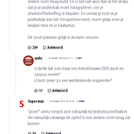
andere vorm terug komt. En is het niet woz dan ik het straks
dat je je prullenbak moet fotograferen, om je
afvalstoffenheffing te bepalen. En omdat je toch al je
prullenbak aan het fotograferen bent, neem gelijk even je
keuken mee en je badkamer.
Dit soort plannen gelijk in de kiem smoren.
24
+
Antwoord
umhz
26 oktober 2022 om 11:11
+
5857
U denkt dat ook maar een beleidsmaker DDS leest en
serieus neemt?
U bent zeker zo een weldenkende reageerder?
1
+
Antwoord
Superman
26 oktober 2022 om 10:25
+
46884
"proef" umhz vergist zich natuurlijk hij bedoeld proefballon
die natuurlijk vanwege de ophef in een andere vorm terug zal
komen...
5
+
Antwoord