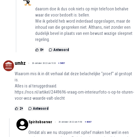
daarom doe ik dus ook niets op mijn telefoon behalve
waar die voor bedoelt is: bellen.
Wie ik gebeld heb word inderdaad opgeslagen, maar de
inhoud van die gespreken niet. Althans, niet zonder een
duidelijk bevel in plaats van een bewust wazige sleepnet
regeling.
0
+
Antwoord
umhz
26 oktober 2022 om 9:33
+
5857
Waarom mis ik in dit verhaal dat deze belachelijke "proef" al gestopt
is.
Alles is al teruggedraaid.
https://nos.nl/artikel/2449696-vraag-om-interieurfoto-s-op-te-sturen-
voor-woz-waarde-valt-slecht
2
+
Antwoord
Spiritobserver
26 oktober 2022 om 9:50
+
8307
Omdat als we nu stoppen met ophef maken het wel in een