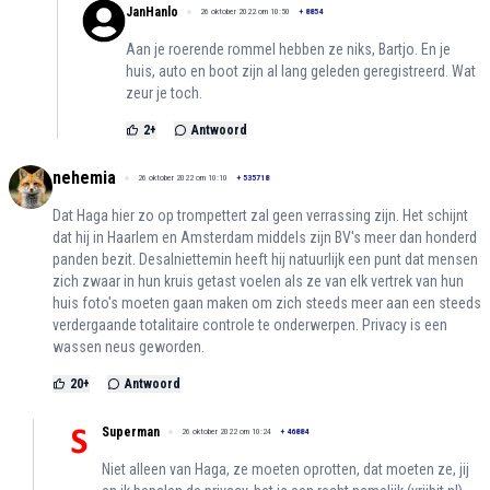
JanHanlo
26 oktober 2022 om 10:50
+
8854
Aan je roerende rommel hebben ze niks, Bartjo. En je
huis, auto en boot zijn al lang geleden geregistreerd. Wat
zeur je toch.
2
+
Antwoord
nehemia
26 oktober 2022 om 10:10
+
535718
Dat Haga hier zo op trompettert zal geen verrassing zijn. Het schijnt
dat hij in Haarlem en Amsterdam middels zijn BV's meer dan honderd
panden bezit. Desalniettemin heeft hij natuurlijk een punt dat mensen
zich zwaar in hun kruis getast voelen als ze van elk vertrek van hun
huis foto's moeten gaan maken om zich steeds meer aan een steeds
verdergaande totalitaire controle te onderwerpen. Privacy is een
wassen neus geworden.
20
+
Antwoord
Superman
26 oktober 2022 om 10:24
+
46884
Niet alleen van Haga, ze moeten oprotten, dat moeten ze, jij