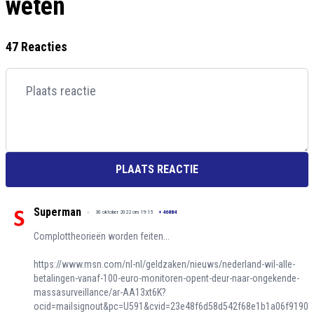
weten
47 Reacties
PLAATS REACTIE
Superman
30 oktober 2022 om 19:15
+
46884
Complottheorieën worden feiten...
https://www.msn.com/nl-nl/geldzaken/nieuws/nederland-wil-alle-
betalingen-vanaf-100-euro-monitoren-opent-deur-naar-ongekende-
massasurveillance/ar-AA13xt6K?
ocid=mailsignout&pc=U591&cvid=23e48f6d58d542f68e1b1a06f9190