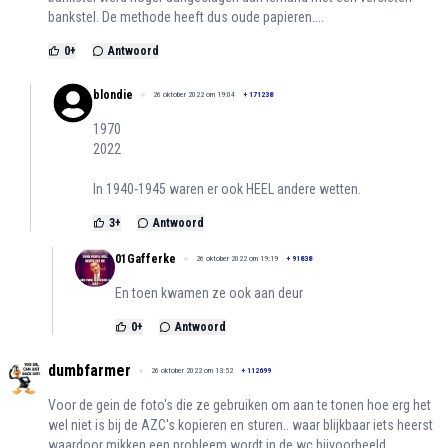
bankstel. De methode heeft dus oude papieren....
0
+
Antwoord
blondie
26 oktober 2022 om 19:04
+
171238
1970
2022
In 1940-1945 waren er ook HEEL andere wetten.
3
+
Antwoord
01Gafferke
26 oktober 2022 om 19:19
+
91838
En toen kwamen ze ook aan deur
0
+
Antwoord
dumbfarmer
26 oktober 2022 om 13:52
+
112699
Voor de gein de foto's die ze gebruiken om aan te tonen hoe erg het
wel niet is bij de AZC's kopieren en sturen.. waar blijkbaar iets heerst
waardoor mikken een probleem wordt in de wc bijvoorbeeld..