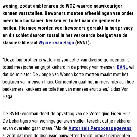
woning, zodat ambtenaren de WOZ-waarde nauwkeuriger
kunnen vaststellen. Bewoners moeten afbeeldingen van onder
meer hun badkamer, keuken en toilet naar de gemeente
mailen. Hiermee worden veel bewoners geraakt in hun privacy
en dit schiet daarom totaal in het verkeerde keelgat van de
klassiek-liberaal
Wybren van Haga
(BVNL).
“Deze ‘big brother is watching you actie’ van diverse gemeenten is
totaal mesjoche en grijpt keihard in de privacy van mensen.
BVNL
wil
dat de minister De Jonge van Wonen korte metten maakt met het
begluren van mensen thuis. Gemeenten gaat het immers niks aan hoe
badkamers, keukens en toiletten van mensen eruit zien,” aldus Van
Haga.
De BVNL-voorman deelt de opvatting van de Vereniging Eigen Huis.
De behartigers van woningeigenaren stellen terecht dat je nekharen
ervan overeind gaan staan. “Als de
Autoriteit Persoonsgegevens
al zegt dat men de discussie nauwlettend volgt, omdat gemeenten