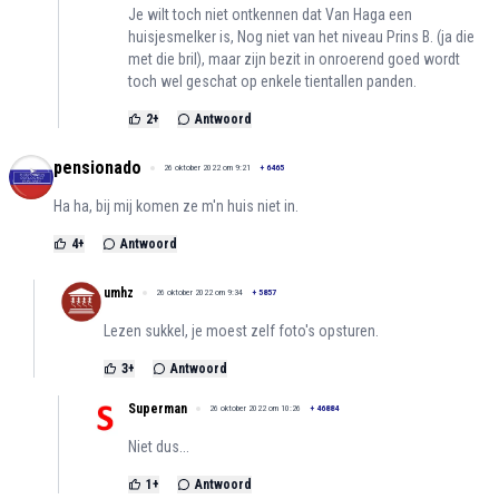
Je wilt toch niet ontkennen dat Van Haga een
huisjesmelker is, Nog niet van het niveau Prins B. (ja die
met die bril), maar zijn bezit in onroerend goed wordt
toch wel geschat op enkele tientallen panden.
2
+
Antwoord
pensionado
26 oktober 2022 om 9:21
+
6465
Ha ha, bij mij komen ze m'n huis niet in.
4
+
Antwoord
umhz
26 oktober 2022 om 9:34
+
5857
Lezen sukkel, je moest zelf foto's opsturen.
3
+
Antwoord
Superman
26 oktober 2022 om 10:26
+
46884
Niet dus...
1
+
Antwoord