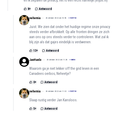
en ik bepalen de privacy, het is een recht namelijk (vrijbit.nl)
8
+
Antwoord
nehemia
26 oktober 2022 om 10:58
+
535718
Juist. We zien dat onder het huidige regime onze privacy
steeds verder afbrokkelt. Op alle fronten dringen ze zich
aan ons op ons steeds verder te controleren. Wat zal ik
blij zijn als dat gajes eindelijk is verdwenen.
13
+
Antwoord
JanHanlo
26 oktober 2022 om 11:28
+
8854
Waarom ga je niet lekker off the grid leven in een
Canadees oerbos, Neheetje?
0
+
Antwoord
nehemia
26 oktober 2022 om 11:32
+
535718
Slaap rustig verder Jan Kansloos.
5
+
Antwoord