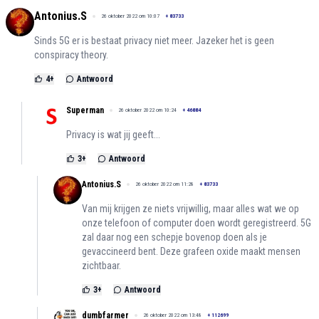
Antonius.S
26 oktober 2022 om 10:07
+
83733
Sinds 5G er is bestaat privacy niet meer. Jazeker het is geen
conspiracy theory.
4
+
Antwoord
Superman
26 oktober 2022 om 10:24
+
46884
Privacy is wat jij geeft...
3
+
Antwoord
Antonius.S
26 oktober 2022 om 11:28
+
83733
Van mij krijgen ze niets vrijwillig, maar alles wat we op
onze telefoon of computer doen wordt geregistreerd. 5G
zal daar nog een schepje bovenop doen als je
gevaccineerd bent. Deze grafeen oxide maakt mensen
zichtbaar.
3
+
Antwoord
dumbfarmer
26 oktober 2022 om 13:48
+
112699