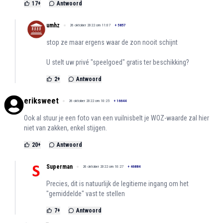
17
+
Antwoord
umhz
26 oktober 2022 om 11:07
+
5857
stop ze maar ergens waar de zon nooit schijnt
U stelt uw privé "speelgoed" gratis ter beschikking?
2
+
Antwoord
eriksweet
26 oktober 2022 om 10:25
+
16644
Ook al stuur je een foto van een vuilnisbelt je WOZ-waarde zal hier
niet van zakken, enkel stijgen.
20
+
Antwoord
Superman
26 oktober 2022 om 10:27
+
46884
Precies, dit is natuurlijk de legitieme ingang om het
"gemiddelde" vast te stellen
7
+
Antwoord