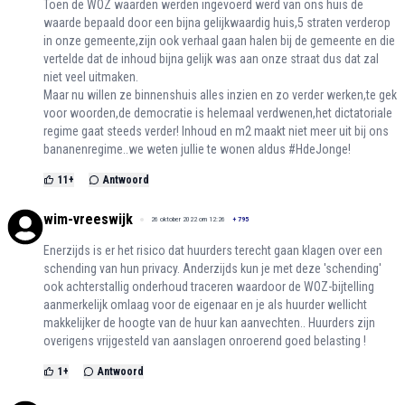
Toen de WOZ waarden werden ingevoerd werd van ons huis de
waarde bepaald door een bijna gelijkwaardig huis,5 straten verderop
in onze gemeente,zijn ook verhaal gaan halen bij de gemeente en die
vertelde dat de inhoud bijna gelijk was aan onze straat dus dat zal
niet veel uitmaken.
Maar nu willen ze binnenshuis alles inzien en zo verder werken,te gek
voor woorden,de democratie is helemaal verdwenen,het dictatoriale
regime gaat steeds verder! Inhoud en m2 maakt niet meer uit bij ons
bananenregime..we weten jullie te wonen aldus #HdeJonge!
11
+
Antwoord
wim-vreeswijk
26 oktober 2022 om 12:26
+
795
Enerzijds is er het risico dat huurders terecht gaan klagen over een
schending van hun privacy. Anderzijds kun je met deze 'schending'
ook achterstallig onderhoud traceren waardoor de WOZ-bijtelling
aanmerkelijk omlaag voor de eigenaar en je als huurder wellicht
makkelijker de hoogte van de huur kan aanvechten.. Huurders zijn
overigens vrijgesteld van aanslagen onroerend goed belasting !
1
+
Antwoord