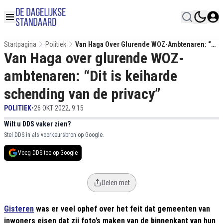
Startpagina
Politiek
Van Haga Over Glurende WOZ-Ambtenaren: “Dit
Van Haga over glurende WOZ-
Is Keiharde Schending Van De Privacy”
ambtenaren: “Dit is keiharde
schending van de privacy”
POLITIEK
•
26 OKT 2022, 9:15
Wilt u DDS vaker zien?
Stel DDS in als voorkeursbron op Google.
Voeg DDS toe op Google
Delen met
Gisteren
was er veel ophef over het feit dat gemeenten van
inwoners eisen dat zij foto’s maken van de binnenkant van hun