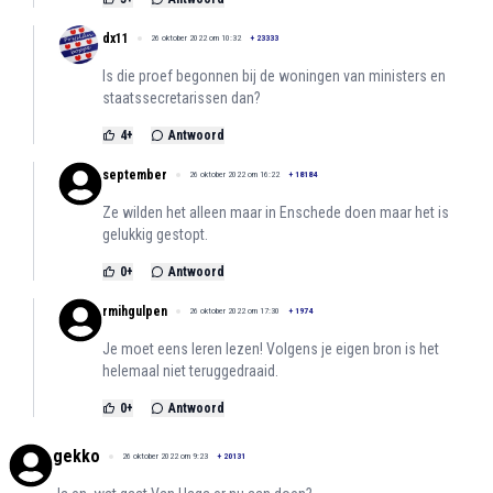
dx11
26 oktober 2022 om 10:32
+
23333
Is die proef begonnen bij de woningen van ministers en
staatssecretarissen dan?
4
+
Antwoord
september
26 oktober 2022 om 16:22
+
18184
Ze wilden het alleen maar in Enschede doen maar het is
gelukkig gestopt.
0
+
Antwoord
rmihgulpen
26 oktober 2022 om 17:30
+
1974
Je moet eens leren lezen! Volgens je eigen bron is het
helemaal niet teruggedraaid.
0
+
Antwoord
gekko
26 oktober 2022 om 9:23
+
20131