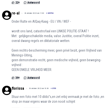
22
+
Antwoord
re-al
26 oktober 2022 om 11:00
+
209754
Onder Rutte en AlQaq-Kaag - EU / VN / WEF -
wordt ons land, catastrofaal een LINKSE POLITIE-STAAT !
Met : gelijkgeschakelde media, valse Justitie, overal Politie inzet,
overal dwang-regels en diktatoriale wetten.
Geen rechts-bescherming meer, geen privé bezit, geen Vrijheid van
Menings-Uiting,
geen demonstratie-recht, geen medische vrijheid, geen beweging-
vrijheid :
GEEN ENKELE VRIJHEID MEER.
39
+
Antwoord
florissa
26 oktober 2022 om 10:36
+
3755
Stuur een foto met 10 dildo"s,en zet erbij vermaak je met de foto ,en
stop ze maar ergens waar de zon nooit schijnt