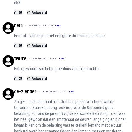
d53
0
+
Antwoord
hein
27 oktober 2022 om 18:29
+
808
Een foto van de pot met een grote drol erin misschien?
0
+
Antwoord
twirre
26 oktober 2022 om 19:20
+
2849
Foto gestuurd van het poppenhuis van mijn dochter.
2
+
Antwoord
de-ziender
26 oktober 2022 om 16:42
+
434
Zo gek is dat helemaal niet. Ooit had je een voorloper van de
Onroerend Zaak Belasting, ook nog vóór de Onroerend goed
belasting, zo rond de jaren 1970, de Personele Belasting. Toen was
het héél gewoon dat een ambtenaar de deuren langs ging en binnen
kwam kijken om de belasting vast te stellen! Iemand met de duur
bankstel werd hoger aangeslagen dan iemand met een versleten