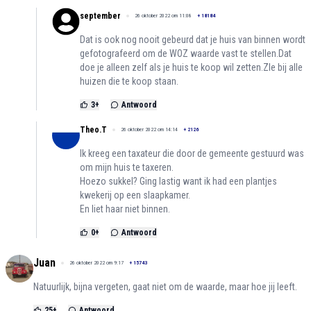
september
26 oktober 2022 om 11:08
+
18184
Dat is ook nog nooit gebeurd dat je huis van binnen wordt
gefotografeerd om de WOZ waarde vast te stellen.Dat
doe je alleen zelf als je huis te koop wil zetten.ZIe bij alle
huizen die te koop staan.
3
+
Antwoord
Theo.T
26 oktober 2022 om 14:14
+
2126
Ik kreeg een taxateur die door de gemeente gestuurd was
om mijn huis te taxeren.
Hoezo sukkel? Ging lastig want ik had een plantjes
kwekerij op een slaapkamer.
En liet haar niet binnen.
0
+
Antwoord
Juan
26 oktober 2022 om 9:17
+
15743
Natuurlijk, bijna vergeten, gaat niet om de waarde, maar hoe jij leeft.
25
+
Antwoord