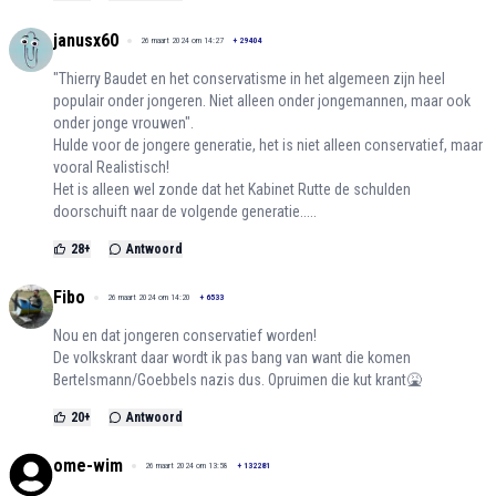
janusx60
26 maart 2024 om 14:27
+
29404
"Thierry Baudet en het conservatisme in het algemeen zijn heel
populair onder jongeren. Niet alleen onder jongemannen, maar ook
onder jonge vrouwen".
Hulde voor de jongere generatie, het is niet alleen conservatief, maar
vooral Realistisch!
Het is alleen wel zonde dat het Kabinet Rutte de schulden
doorschuift naar de volgende generatie.....
28
+
Antwoord
Fibo
26 maart 2024 om 14:20
+
6533
Nou en dat jongeren conservatief worden!
De volkskrant daar wordt ik pas bang van want die komen
Bertelsmann/Goebbels nazis dus. Opruimen die kut krant🤮
20
+
Antwoord
ome-wim
26 maart 2024 om 13:58
+
132281