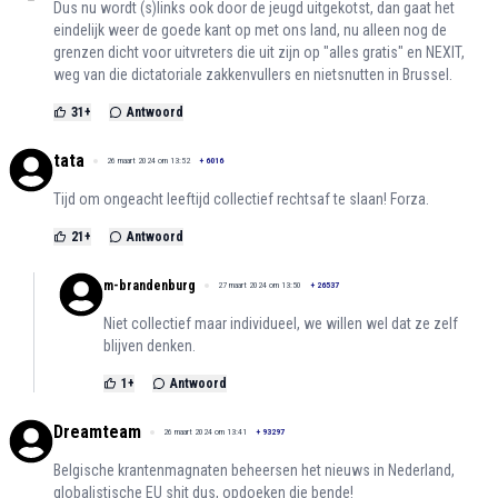
Dus nu wordt (s)links ook door de jeugd uitgekotst, dan gaat het
eindelijk weer de goede kant op met ons land, nu alleen nog de
grenzen dicht voor uitvreters die uit zijn op "alles gratis" en NEXIT,
weg van die dictatoriale zakkenvullers en nietsnutten in Brussel.
31
+
Antwoord
tata
26 maart 2024 om 13:52
+
6016
Tijd om ongeacht leeftijd collectief rechtsaf te slaan! Forza.
21
+
Antwoord
m-brandenburg
27 maart 2024 om 13:50
+
26537
Niet collectief maar individueel, we willen wel dat ze zelf
blijven denken.
1
+
Antwoord
Dreamteam
26 maart 2024 om 13:41
+
93297
Belgische krantenmagnaten beheersen het nieuws in Nederland,
globalistische EU shit dus, opdoeken die bende!