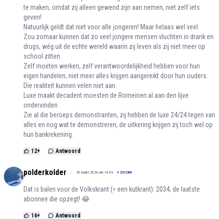
te maken, omdat zij alleen gewend zijn aan nemen, niet zelf iets
geven!
Natuurlijk geldt dat niet voor alle jongeren! Maar helaas wel veel.
Zou zomaar kunnen dat zo veel jongere mensen vluchten in drank en
drugs, wég uit de echte wereld waarin zij leven als zij niet meer op
school zitten.
Zelf moeten werken, zelf verantwoordelijkheid hebben voor hun
eigen handelen, niet meer alles krijgen aangereikt door hun ouders.
Die realiteit kunnen velen niet aan.
Luxe maakt decadent moesten de Romeinen al aan den lijve
ondervinden
Zie al die beroeps demonstranten, zij hebben de luxe 24/24 tegen van
alles en nog wat te demonstreren, de uitkering krijgen zij toch wel op
hun bankrekening.
12
+
Antwoord
polderkolder
26 maart 2024 om 14:43
+
231284
Dat is balen voor de Volkskrant (= een kutkrant): 2034, de laatste
abonnee die opzegt! 😂
16
+
Antwoord