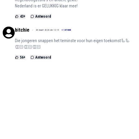
Nederland is er GELUKKIG klaar mee!
43
+
Antwoord
bitchie
26 maart 2024 om 12:15
+
147488
Die jongeren snappen het teminste voor hun eigen toekomst🦾🦾
👏🏻👏🏻👏🏻
56
+
Antwoord