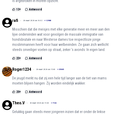
is afgebroken in moreel opzicht.
13
+
Antwoord
rafi
26 maart 2024 om 16:02
+
12988
Misschien dat die meisjes met elke generatie meer en meer aan den
lijve ondervinden wat voor gevolgen de massale immigratie van
hondsbrutale en naar Westerse dames toe respectloze jonge
moslimmannen heeft voor haar welbevinden. Ze gaan zich wellicht
steeds onveiliger voelen op straat, zeker 's avonds. In eigen land.
23
+
Antwoord
Roger1234
26 maart 2024 om 15:40
+
35065
De jeugd merkt nu dat zij een hele tijd langer aan de tiet van mams
moeten blijven hangen. Zij worden eindelijk wakker.
20
+
Antwoord
Theo.V
26 maart 2024 om 15:26
+
7162
Gelukkig gaan steeds meer jongeren inzien dat er onder de linkse