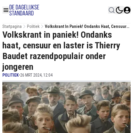
Startpagina
Politiek
Volkskrant In Paniek! Ondanks Haat, Censuur
Volkskrant in paniek! Ondanks
En Laster Is Thierry Baudet Razendpopulair
Onder Jongeren
haat, censuur en laster is Thierry
Baudet razendpopulair onder
jongeren
POLITIEK
•
26 MRT 2024, 12:04