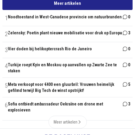
Meer artikelen
1
Noodtoestand in West-Canadese provincie om natuurbranden
0
2
Zelensky: Poetin plant nieuwe mobilisatie voor druk op Europa
3
3
Vier doden bij helikoptercrash Rio de Janeiro
0
4
Turkije roept Kyiv en Moskou op aanvallen op Zwarte Zee te
0
staken
5
Meta verkoopt voor €400 een gluurbril: Vrouwen heimelijk
5
gefilmd terwijl Big Tech de winst opstrijkt!
6
Sofia ontbiedt ambassadeur Oekraïne om drone met
3
explosieven
Meer artikelen