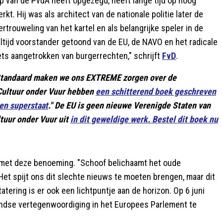
ap van de PvdA heeft opgezegd, heeft lange tijd op hoog
kt. Hij was als architect van de nationale politie later de
rtrouweling van het kartel en als belangrijke speler in de
altijd voorstander getoond van de EU, de NAVO en het radicale
iets aangetrokken van burgerrechten," schrijft
FvD
.
e Standaard maken we ons EXTREME zorgen over de
 Cultuur onder Vuur hebben
een schitterend boek geschreven
en superstaat
." De EU is geen nieuwe Verenigde Staten van
ltuur onder Vuur uit
in dit geweldige werk. Bestel dit boek nu
met deze benoeming. "Schoof belichaamt het oude
 Het spijt ons dit slechte nieuws te moeten brengen, maar dit
ring is er ook een lichtpuntje aan de horizon. Op 6 juni
ndse vertegenwoordiging in het Europees Parlement te