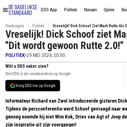
DDS App
Politiek
Nieuws
Opinie
Bui
Startpagina
Politiek
Vreselijk! Dick Schoof Ziet Mark Rutte Als G
Vreselijk! Dick Schoof ziet Mar
"Dit wordt gewoon Rutte 2.0!"
POLITIEK
•
29 MEI 2024, 20:00
Wilt u DDS vaker zien?
Stel DDS in als voorkeursbron op Google.
Voeg DDS toe op Google
Informateur Richard van Zwol introduceerde gisteren Dic
Tijdens de persconferentie werd Schoof gevraagd naar we
genoeg noemde hij niet Wim Kok, Dries van Agt of Joop d
zijn inspiratie uit zijn voorganger!