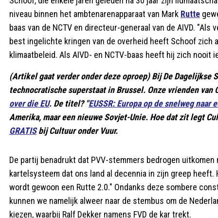
Schoof, die enkele jaren geleden na 30 jaar zijn lidmaatsch
niveau binnen het ambtenarenapparaat van Mark
Rutte
gewer
baas van de NCTV en directeur-generaal van de AIVD. "Als ve
best ingelichte kringen van de overheid heeft Schoof zich 
klimaatbeleid. Als AIVD- en NCTV-baas heeft hij zich nooit 
(Artikel gaat verder onder deze oproep) Bij De Dagelijks
technocratische superstaat in Brussel. Onze vrienden van
over die EU
. De titel? "
EUSSR: Europa op de snelweg naar e
Amerika, maar een nieuwe Sovjet-Unie. Hoe dat zit legt Cu
GRATIS
bij Cultuur onder Vuur.
De partij benadrukt dat PVV-stemmers bedrogen uitkomen 
kartelsysteem dat ons land al decennia in zijn greep heeft.
wordt gewoon een Rutte 2.0." Ondanks deze sombere constate
kunnen we namelijk alweer naar de stembus om de Nederla
kiezen, waarbij Ralf Dekker namens FVD de kar trekt.