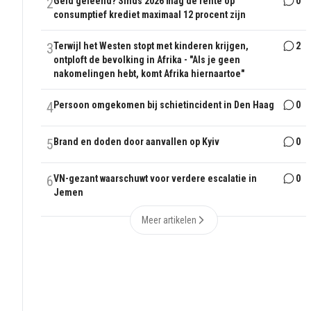
2
Geld geleend? Sinds 2026 mag de rente op
0
consumptief krediet maximaal 12 procent zijn
3
Terwijl het Westen stopt met kinderen krijgen,
2
ontploft de bevolking in Afrika - "Als je geen
nakomelingen hebt, komt Afrika hiernaartoe"
4
Persoon omgekomen bij schietincident in Den Haag
0
5
Brand en doden door aanvallen op Kyiv
0
6
VN-gezant waarschuwt voor verdere escalatie in
0
Jemen
Meer artikelen