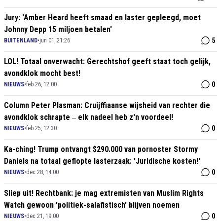
Jury: 'Amber Heard heeft smaad en laster gepleegd, moet
Johnny Depp 15 miljoen betalen'
5
BUITENLAND
•
jun 01, 21:26
LOL! Totaal onverwacht: Gerechtshof geeft staat toch gelijk,
avondklok mocht best!
0
NIEUWS
•
feb 26, 12:00
Column Peter Plasman: Cruijffiaanse wijsheid van rechter die
avondklok schrapte ‒ elk nadeel heb z'n voordeel!
0
NIEUWS
•
feb 25, 12:30
Ka-ching! Trump ontvangt $290.000 van pornoster Stormy
Daniels na totaal geflopte lasterzaak: 'Juridische kosten!'
0
NIEUWS
•
dec 28, 14:00
Sliep uit! Rechtbank: je mag extremisten van Muslim Rights
Watch gewoon 'politiek-salafistisch' blijven noemen
0
NIEUWS
•
dec 21, 19:00