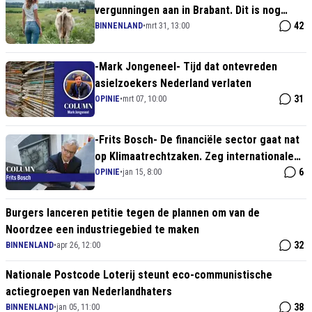
vergunningen aan in Brabant. Dit is nog
maar het begin!
42
BINNENLAND
•
mrt 31, 13:00
-Mark Jongeneel- Tijd dat ontevreden
asielzoekers Nederland verlaten
31
OPINIE
•
mrt 07, 10:00
-Frits Bosch- De financiële sector gaat nat
op Klimaatrechtzaken. Zeg internationale
verdragen op. Take back control!
6
OPINIE
•
jan 15, 8:00
Burgers lanceren petitie tegen de plannen om van de
Noordzee een industriegebied te maken
32
BINNENLAND
•
apr 26, 12:00
Nationale Postcode Loterij steunt eco-communistische
actiegroepen van Nederlandhaters
38
BINNENLAND
•
jan 05, 11:00