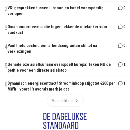
2
VS: gesprekken tussen Libanon en Israël voorspoedig
0
verlopen
3
Oman onderneemt actie tegen lekkende olietanker voor
0
zuidkust
4
Paul hield besluit loon arbeidsmigranten stil tot na
0
verkiezingen
5
Genadeloze asieltsunami overspoelt Europa: Teken NU de
1
petitie voor een directe asielstop!
6
Dynamisch energiecontract? Stroominkoop stijgt tot €200 per
1
MWh - vooral ’s avonds merk je dat
Meer artikelen