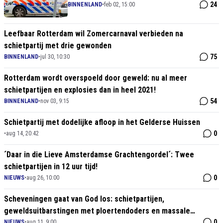
in zalencentrum
24
BINNENLAND
•
feb 02, 15:00
Leefbaar Rotterdam wil Zomercarnaval verbieden na
schietpartij met drie gewonden
75
BINNENLAND
•
jul 30, 10:30
Rotterdam wordt overspoeld door geweld: nu al meer
schietpartijen en explosies dan in heel 2021!
54
BINNENLAND
•
nov 03, 9:15
Schietpartij met dodelijke afloop in het Gelderse Huissen
0
•
aug 14, 20:42
´Daar in die Lieve Amsterdamse Grachtengordel´: Twee
schietpartijen in 12 uur tijd!
0
NIEUWS
•
aug 26, 10:00
Scheveningen gaat van God los: schietpartijen,
geweldsuitbarstingen met ploertendoders en massale
wanordelijkheden
0
NIEUWS
•
aug 11, 9:00