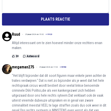
PLAATS REACTIE
Ruud
25 januari 2024 om 19:32
+
19123
Altijd interessant om te zien hoeveel minder onze rechters ervan
maken.
0
+
Antwoord
megaman275
25 januari 2024 om 17:43
+
55783
"Het blijft bijzonder dat dit soort figuren maar enkele jaren achter de
tralies verdwijnen." Dat is niet zo bijzonder als je weet dat het hele
rechtspraak circus wordt bestiert door veelal linkse benoemde
criminele D66 Politici,die als een kankergezwel zich hebben
uitgezaaid door ons hele rechts syteem.Dat verklaart ook de vaak
uiterst vreemde dubieuze uitspraken en in geval van zware
criminaliteit meestal VEEL te lage straffen zoals dus ook weer in dit
geval.Ons rechts systeem is MINSTENS even verrot als dat van