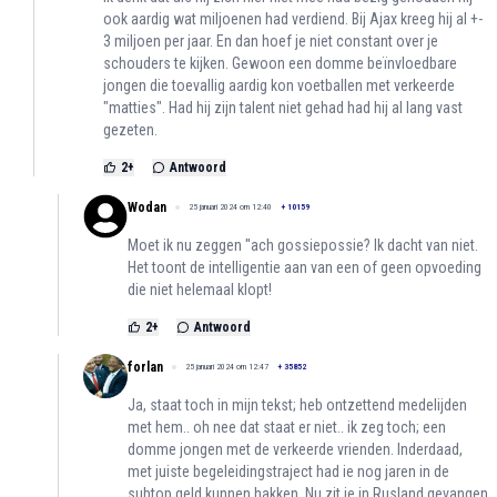
ook aardig wat miljoenen had verdiend. Bij Ajax kreeg hij al +-
3 miljoen per jaar. En dan hoef je niet constant over je
schouders te kijken. Gewoon een domme beïnvloedbare
jongen die toevallig aardig kon voetballen met verkeerde
"matties". Had hij zijn talent niet gehad had hij al lang vast
gezeten.
2
+
Antwoord
Wodan
25 januari 2024 om 12:40
+
10159
Moet ik nu zeggen ''ach gossiepossie? Ik dacht van niet.
Het toont de intelligentie aan van een of geen opvoeding
die niet helemaal klopt!
2
+
Antwoord
forlan
25 januari 2024 om 12:47
+
35852
Ja, staat toch in mijn tekst; heb ontzettend medelijden
met hem.. oh nee dat staat er niet.. ik zeg toch; een
domme jongen met de verkeerde vrienden. Inderdaad,
met juiste begeleidingstraject had ie nog jaren in de
subtop geld kunnen hakken. Nu zit ie in Rusland gevangen