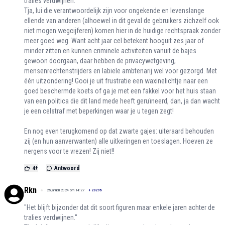
tralies verdwijnen."
Tja, lui die verantwoordelijk zijn voor ongekende en levenslange
ellende van anderen (alhoewel in dit geval de gebruikers zichzelf ook
niet mogen wegcijferen) komen hier in de huidige rechtspraak zonder
meer goed weg. Want acht jaar cel betekent hooguit zes jaar of
minder zitten en kunnen criminele activiteiten vanuit de bajes
gewoon doorgaan, daar hebben de privacywetgeving,
mensenrechtenstrijders en labiele ambtenarij wel voor gezorgd. Met
één uitzondering! Gooi je uit frustratie een waxinelichtje naar een
goed beschermde koets of ga je met een fakkel voor het huis staan
van een politica die dit land mede heeft geruïneerd, dan, ja dan wacht
je een celstraf met beperkingen waar je u tegen zegt!
En nog even terugkomend op dat zwarte gajes: uiteraard behouden
zij (en hun aanverwanten) alle uitkeringen en toeslagen. Hoeven ze
nergens voor te vrezen! Zij niet!!
4
+
Antwoord
Rkn
25 januari 2024 om 14:27
+
20296
"Het blijft bijzonder dat dit soort figuren maar enkele jaren achter de
tralies verdwijnen."