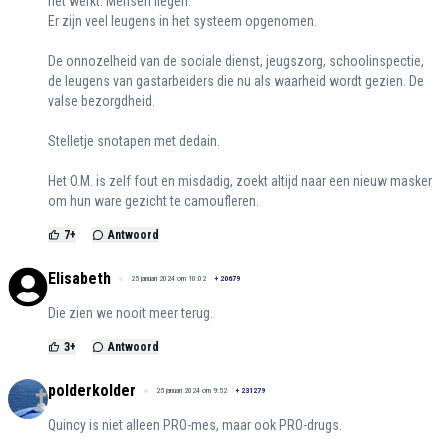
het werkt. Mensen liegen.
Er zijn veel leugens in het systeem opgenomen.
De onnozelheid van de sociale dienst, jeugszorg, schoolinspectie,
de leugens van gastarbeiders die nu als waarheid wordt gezien. De
valse bezorgdheid.
Stelletje snotapen met dedain.
Het O.M. is zelf fout en misdadig, zoekt altijd naar een nieuw masker
om hun ware gezicht te camoufleren.
7
+
Antwoord
Elisabeth
25 januari 2024 om 10:02
+
20679
Die zien we nooit meer terug.
3
+
Antwoord
polderkolder
25 januari 2024 om 9:52
+
231279
Quincy is niet alleen PRO-mes, maar ook PRO-drugs.