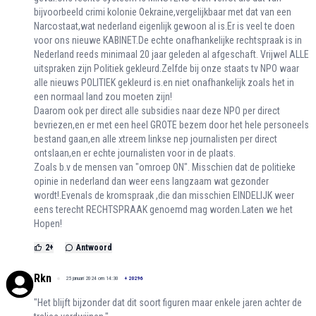
bijvoorbeeld crimi kolonie Oekraine,vergelijkbaar met dat van een
Narcostaat,wat nederland eigenlijk gewoon al is.Er is veel te doen
voor ons nieuwe KABINET.De echte onafhankelijke rechtspraak is in
Nederland reeds minimaal 20 jaar geleden al afgeschaft. Vrijwel ALLE
uitspraken zijn Politiek gekleurd.Zelfde bij onze staats tv NPO waar
alle nieuws POLITIEK gekleurd is.en niet onafhankelijk zoals het in
een normaal land zou moeten zijn!
Daarom ook per direct alle subsidies naar deze NPO per direct
bevriezen,en er met een heel GROTE bezem door het hele personeels
bestand gaan,en alle xtreem linkse nep journalisten per direct
ontslaan,en er echte journalisten voor in de plaats.
Zoals b.v de mensen van "omroep ON". Misschien dat de politieke
opinie in nederland dan weer eens langzaam wat gezonder
wordt!.Evenals de kromspraak ,die dan misschien EINDELIJK weer
eens terecht RECHTSPRAAK genoemd mag worden.Laten we het
Hopen!
2
+
Antwoord
Rkn
25 januari 2024 om 14:30
+
20296
"Het blijft bijzonder dat dit soort figuren maar enkele jaren achter de