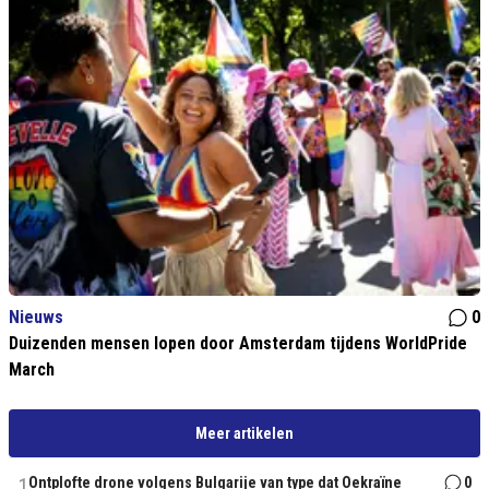
Nieuws
0
Duizenden mensen lopen door Amsterdam tijdens WorldPride
March
Meer artikelen
1
Ontplofte drone volgens Bulgarije van type dat Oekraïne
0