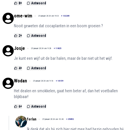
8
+
Antwoord
ome-wim
25 januari 2024 om 9:43
+
132281
Nooit geweten dat cocaplanten in een boom groeien ?
2
+
Antwoord
Josje
25 januari 2024 om 9:28
+
11825
Je kunt een wijf uit de bar halen, maar de bar niet uit het wijf.
4
+
Antwoord
Wodan
25 januari 2024 om 9:16
+
10159
Het dealen en smokkelen, gaat hem beter af, dan het voetballen
blijkbaar!
6
+
Antwoord
forlan
25 januari 2024 om 10:46
+
35852
Ik denk dat als hij zich hier niet mee had bezig gehouden hij