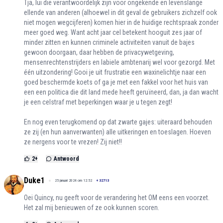
Tja, lui die verantwoordelijk zijn voor ongekende en levenslange
ellende van anderen (alhoewel in dit geval de gebruikers zichzelf ook
niet mogen wegcijferen) komen hier in de huidige rechtspraak zonder
meer goed weg. Want acht jaar cel betekent hooguit zes jaar of
minder zitten en kunnen criminele activiteiten vanuit de bajes
gewoon doorgaan, daar hebben de privacywetgeving,
mensenrechtenstrijders en labiele ambtenarij wel voor gezorgd. Met
één uitzondering! Gooi je uit frustratie een waxinelichtje naar een
goed beschermde koets of ga je met een fakkel voor het huis van
een een politica die dit land mede heeft geruïneerd, dan, ja dan wacht
je een celstraf met beperkingen waar je u tegen zegt!
En nog even terugkomend op dat zwarte gajes: uiteraard behouden
ze zij (en hun aanverwanten) alle uitkeringen en toeslagen. Hoeven
ze nergens voor te vrezen! Zij niet!!
2
+
Antwoord
Duke1
25 januari 2024 om 12:52
+
32713
Oei Quincy, nu geeft voor de verandering het OM eens een voorzet.
Het zal mij benieuwen of ze ook kunnen scoren.