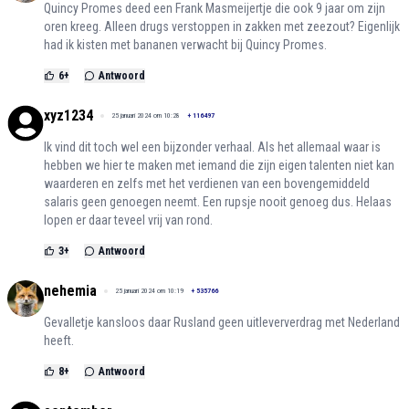
Quincy Promes deed een Frank Masmeijertje die ook 9 jaar om zijn
oren kreeg. Alleen drugs verstoppen in zakken met zeezout? Eigenlijk
had ik kisten met bananen verwacht bij Quincy Promes.
6
+
Antwoord
xyz1234
25 januari 2024 om 10:28
+
116497
Ik vind dit toch wel een bijzonder verhaal. Als het allemaal waar is
hebben we hier te maken met iemand die zijn eigen talenten niet kan
waarderen en zelfs met het verdienen van een bovengemiddeld
salaris geen genoegen neemt. Een rupsje nooit genoeg dus. Helaas
lopen er daar teveel vrij van rond.
3
+
Antwoord
nehemia
25 januari 2024 om 10:19
+
535766
Gevalletje kansloos daar Rusland geen uitleververdrag met Nederland
heeft.
8
+
Antwoord