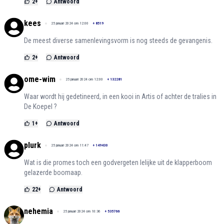
2
+
Antwoord
kees
25 januari 2024 om 12:00
+
8519
De meest diverse samenlevingsvorm is nog steeds de gevangenis.
2
+
Antwoord
ome-wim
25 januari 2024 om 12:00
+
132281
Waar wordt hij gedetineerd, in een kooi in Artis of achter de tralies in
De Koepel ?
1
+
Antwoord
plurk
25 januari 2024 om 11:47
+
149430
Wat is die promes toch een godvergeten lelijke uit de klapperboom
gelazerde boomaap.
22
+
Antwoord
nehemia
25 januari 2024 om 10:36
+
535766