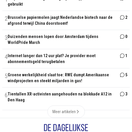
gebruikt
2
Brusselse papiermolen jaagt Nederlandse biotech naar de
2
afgrond terwijl China doorstoomt!
3
Duizenden mensen lopen door Amsterdam tijdens
0
WorldPride March
4
Internet langer dan 12 uur plat? Je provider moet
1
abonnementsgeld terugbetalen
5
Groene werkelijkheid slaat toe: RWE dumpt Amerikaanse
5
windprojecten en steekt miljarden in gas!
6
Tientallen XR-activisten aangehouden na blokkade A12 in
3
Den Haag
Meer artikelen