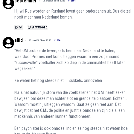
september
25 januari 2024 om 10:18
+
18184
Hij wil Rus worden en Rusland levert geen onderdanen uit. Dus die zal
nooit meer naar Nederland komen.
5
+
Antwoord
allid
25 januari 2024 om 10:13
+
1894
"Het OM probeerde tevergeefs hem naar Nederland te halen,
waardoor Promes niet kon uitleggen waarom een zogenaamd
"succesvolle" voetballer zich zo diep in de criminaliteit heeft laten
wegzakken."
Ze weten het nog steeds niet..... sukkels, onnozelen.
Nu is het natuurlijk stom van die voetballer en het O.M. heeft zeker
bewijzen om deze man achter slot en grendel te plaatsen. Echter....
Waarom moet hij uitleggen waarom. Gaat ze geen reet aan. Dat
bewijst dat het O.M., de politie en justitie onnozelen zijn die alleen
met kennis van anderen kunnen functioneren.
Een psychiater is ook onnozel indien ze nog steeds niet weten hoe