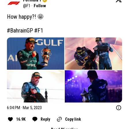
Formula 1
@
F1
·
Follow
How happy?! 🤩

#BahrainGP
#F1
6:04 PM · Mar 5, 2023
16.9K
Reply
Copy link