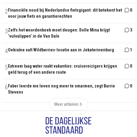
2
Financiële nood bij Nederlandse fietsgigant: dit betekent het
0
voor jouw fiets en garantierechten
3
Zelfs het woordenboek moet deugen: Dolle Mina krijgt
3
‘vulvalippen’ in de Van Dale
4
Oekraïne valt Wildberries-locatie aan in Jekaterinenburg
1
5
Extreem laag water raakt vakanties: cruisereizigers krijgen
0
geld terug of een andere route
6
Faber leerde me leven nog meer te omarmen, zegt Barrie
0
Stevens
Meer artikelen