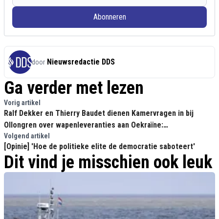
Abonneren
Nieuwsredactie DDS
door
Ga verder met lezen
Vorig artikel
Ralf Dekker en Thierry Baudet dienen Kamervragen in bij
Ollongren over wapenleveranties aan Oekraïne:
'Levensgevaarlijk wat er in Oekraïne gebeurt'
Volgend artikel
[Opinie] 'Hoe de politieke elite de democratie saboteert'
Dit vind je misschien ook leuk