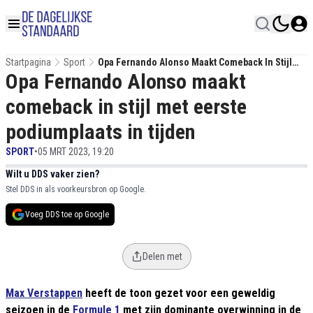
Startpagina
Sport
Opa Fernando Alonso Maakt Comeback In Stijl
Opa Fernando Alonso maakt
Met Eerste Podiumplaats In Tijden
comeback in stijl met eerste
podiumplaats in tijden
SPORT
•
05 MRT 2023, 19:20
Wilt u DDS vaker zien?
Stel DDS in als voorkeursbron op Google.
Voeg DDS toe op Google
Delen met
Max Verstappen
heeft de toon gezet voor een geweldig
seizoen in de
Formule 1
met zijn dominante overwinning in de