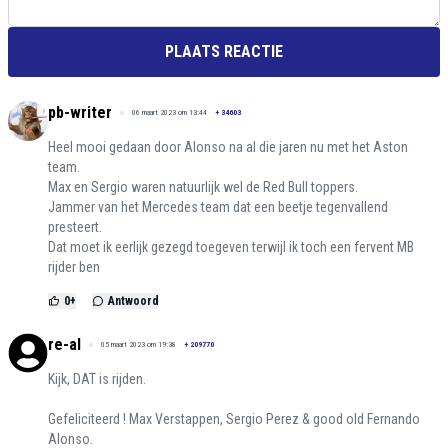
PLAATS REACTIE
pb-writer
06 maart 2023 om 13:44
+
34603
Heel mooi gedaan door Alonso na al die jaren nu met het Aston
team.
Max en Sergio waren natuurlijk wel de Red Bull toppers.
Jammer van het Mercedes team dat een beetje tegenvallend
presteert.
Dat moet ik eerlijk gezegd toegeven terwijl ik toch een fervent MB
rijder ben
0
+
Antwoord
re-al
05 maart 2023 om 19:38
+
209770
Kijk, DAT is rijden.
Gefeliciteerd ! Max Verstappen, Sergio Perez & good old Fernando
Alonso.