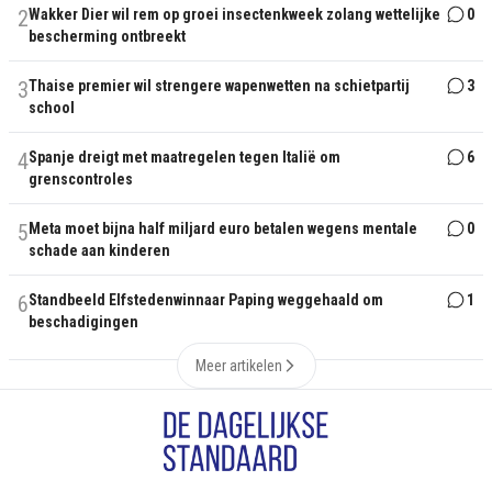
2
Wakker Dier wil rem op groei insectenkweek zolang wettelijke
0
bescherming ontbreekt
3
Thaise premier wil strengere wapenwetten na schietpartij
3
school
4
Spanje dreigt met maatregelen tegen Italië om
6
grenscontroles
5
Meta moet bijna half miljard euro betalen wegens mentale
0
schade aan kinderen
6
Standbeeld Elfstedenwinnaar Paping weggehaald om
1
beschadigingen
Meer artikelen