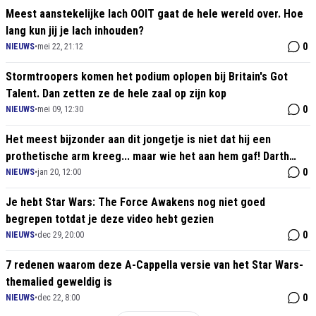
Meest aanstekelijke lach OOIT gaat de hele wereld over. Hoe
lang kun jij je lach inhouden?
0
NIEUWS
•
mei 22, 21:12
Stormtroopers komen het podium oplopen bij Britain's Got
Talent. Dan zetten ze de hele zaal op zijn kop
0
NIEUWS
•
mei 09, 12:30
Het meest bijzonder aan dit jongetje is niet dat hij een
prothetische arm kreeg... maar wie het aan hem gaf! Darth
Vader!
0
NIEUWS
•
jan 20, 12:00
Je hebt Star Wars: The Force Awakens nog niet goed
begrepen totdat je deze video hebt gezien
0
NIEUWS
•
dec 29, 20:00
7 redenen waarom deze A-Cappella versie van het Star Wars-
themalied geweldig is
0
NIEUWS
•
dec 22, 8:00