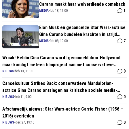
Carano maakt haar welverdiende comeback
1
MEDIA
•
feb 18, 12:00
Elon Musk en gecancelde Star Wars-actrice
Gina Carano bundelen krachten in strijd
tegen Disney
7
MEDIA
•
feb 08, 10:00
Wraak! Heldin Gina Carano wordt gecanceld door Hollywood
maar kondigt meteen filmproject aan met conservatieve
website!
0
NIEUWS
•
feb 13, 11:00
Cancelcultuur Strikes Back: conservatieve Mandalorian-
actrice Gina Carano ontslagen na kritische sociale media-
posts
0
NIEUWS
•
feb 11, 9:00
Afschuwelijk nieuws: Star Wars-actrice Carrie Fisher (1956 –
2016) overleden
0
NIEUWS
•
dec 27, 19:10