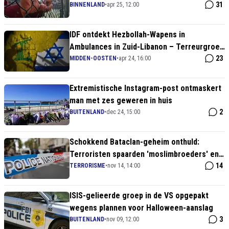
uren na bodemprocedure tegen Rutte en
31
BINNENLAND
•
apr 25, 12:00
coronabeleid
IDF ontdekt Hezbollah-Wapens in
Ambulances in Zuid-Libanon – Terreurgroep
Doet Alles om Staakt-het-Vuren te
23
MIDDEN-OOSTEN
•
apr 24, 16:00
Torpederen
Extremistische Instagram-post ontmaskert
man met zes geweren in huis
2
BUITENLAND
•
dec 24, 15:00
Schokkend Bataclan-geheim onthuld:
Terroristen spaarden 'moslimbroeders' en
schoten anderen dood – 10 jaar later
14
TERRORISME
•
nov 14, 14:00
ISIS-gelieerde groep in de VS opgepakt
wegens plannen voor Halloween-aanslag
3
BUITENLAND
•
nov 09, 12:00