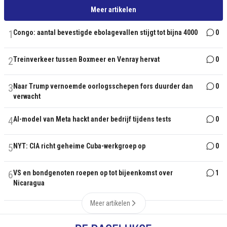
Meer artikelen
1
Congo: aantal bevestigde ebolagevallen stijgt tot bijna 4000
0
2
Treinverkeer tussen Boxmeer en Venray hervat
0
3
Naar Trump vernoemde oorlogsschepen fors duurder dan
0
verwacht
4
AI-model van Meta hackt ander bedrijf tijdens tests
0
5
NYT: CIA richt geheime Cuba-werkgroep op
0
6
VS en bondgenoten roepen op tot bijeenkomst over
1
Nicaragua
Meer artikelen