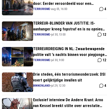
door: Eerder veroordeeld voor een
aanslagplan, nu wéér verdachte
4
TERRORISME
•
aug 05, 16:00
TERREUR-BLUNDER VAN JUSTITIE: IS-
aanhanger kreeg fopstraf en is nu opnieuw
gearresteerd!
12
TERRORISME
•
jul 30, 13:00
TERREURDREIGING IN NL: Zwaarbewapende
politie valt 's nachts binnen voor piepjonge
verdachten!
12
TERRORISME
•
jul 30, 9:00
Drie steden, één terrorismeonderzoek: DSI
voert gelijktijdige invallen uit
4
BINNENLAND
•
jul 29, 12:30
Exclusief interview De Andere Krant: Arno
van Kessel breekt stilte over arrestatie