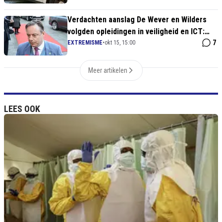
Verdachten aanslag De Wever en Wilders
volgden opleidingen in veiligheid en ICT:
hechtenis verlengd
7
EXTREMISME
•
okt 15, 15:00
Meer artikelen
LEES OOK