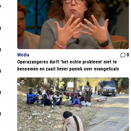
7
0
0
Media
0
Operazangeres durft 'het echte probleem' niet te
benoemen en zaait liever paniek over evangelicals
0
0
0