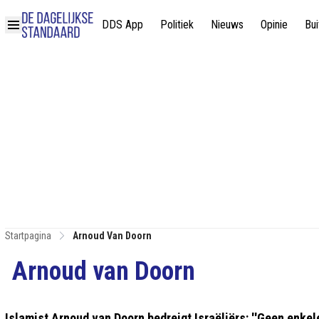
DDS App
Politiek
Nieuws
Opinie
Bui
Startpagina
Arnoud Van Doorn
Arnoud van Doorn
Islamist Arnoud van Doorn bedreigt Israëliërs: ''Geen enkele 