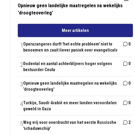
Opnieuw geen landelijke maatregelen na wekelijks
'droogteoverleg'
Meer artikelen
1
Operazangeres durft 'het echte probleem' niet te
0
benoemen en zaait liever paniek over evangelicals
2
Dodental en aantal achterblijvers hoger volgens
0
bestuurder Ceuta
3
Opnieuw geen landelijke maatregelen na wekelijks
0
'droogteoverleg'
4
Turkije, Saudi-Arabië en meer landen veroordelen
0
geweld in Gaza
5
Weg vrij voor overdracht van het eerste Russische
2
'schaduwschip'