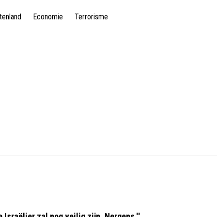
tenland
Economie
Terrorisme
Israëlier zal nog veilig zijn. Nergens.''