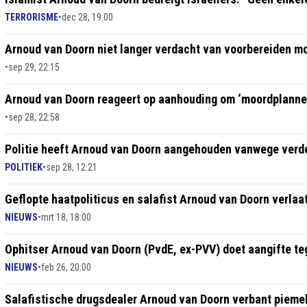
TERRORISME
•
dec 28, 19:00
Arnoud van Doorn niet langer verdacht van voorbereiden m
•
sep 29, 22:15
Arnoud van Doorn reageert op aanhouding om ‘moordplannen‘
•
sep 28, 22:58
Politie heeft Arnoud van Doorn aangehouden vanwege verd
POLITIEK
•
sep 28, 12:21
Geflopte haatpoliticus en salafist Arnoud van Doorn verlaa
NIEUWS
•
mrt 18, 18:00
Ophitser Arnoud van Doorn (PvdE, ex-PVV) doet aangifte teg
NIEUWS
•
feb 26, 20:00
Salafistische drugsdealer Arnoud van Doorn verbant piemelt