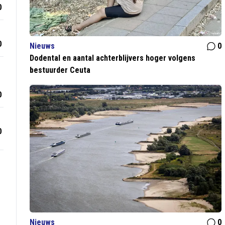
0
0
Nieuws
0
Dodental en aantal achterblijvers hoger volgens
bestuurder Ceuta
0
0
Nieuws
0