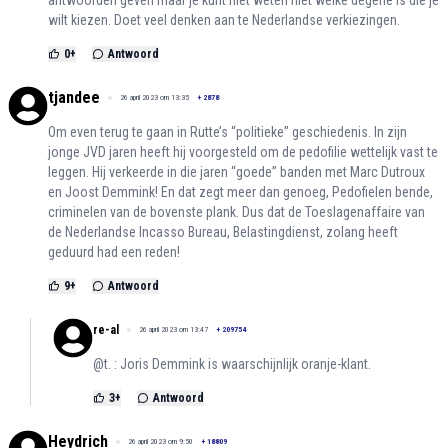
antwoorden geven maar je kunt niet weten niet welke degene is die je
wilt kiezen. Doet veel denken aan te Nederlandse verkiezingen.
0
+
Antwoord
tjandee
26 april 2023 om 13:35
+
2878
Om even terug te gaan in Rutte’s “politieke” geschiedenis. In zijn
jonge JVD jaren heeft hij voorgesteld om de pedofilie wettelijk vast te
leggen. Hij verkeerde in die jaren “goede” banden met Marc Dutroux
en Joost Demmink! En dat zegt meer dan genoeg, Pedofielen bende,
criminelen van de bovenste plank. Dus dat de Toeslagenaffaire van
de Nederlandse Incasso Bureau, Belastingdienst, zolang heeft
geduurd had een reden!
9
+
Antwoord
re-al
26 april 2023 om 13:47
+
209754
@t. : Joris Demmink is waarschijnlijk oranje-klant.
3
+
Antwoord
Heydrich
26 april 2023 om 9:50
+
18809