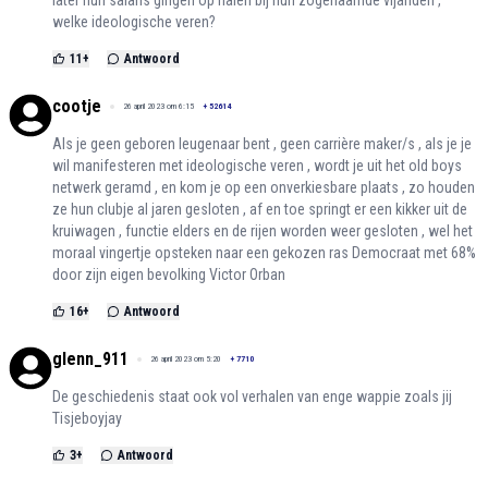
later hun salaris gingen op halen bij hun zogenaamde vijanden ,
welke ideologische veren?
11
+
Antwoord
cootje
26 april 2023 om 6:15
+
52614
Als je geen geboren leugenaar bent , geen carrière maker/s , als je je
wil manifesteren met ideologische veren , wordt je uit het old boys
netwerk geramd , en kom je op een onverkiesbare plaats , zo houden
ze hun clubje al jaren gesloten , af en toe springt er een kikker uit de
kruiwagen , functie elders en de rijen worden weer gesloten , wel het
moraal vingertje opsteken naar een gekozen ras Democraat met 68%
door zijn eigen bevolking Victor Orban
16
+
Antwoord
glenn_911
26 april 2023 om 5:20
+
7710
De geschiedenis staat ook vol verhalen van enge wappie zoals jij
Tisjeboyjay
3
+
Antwoord