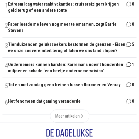
1
Extreem laag water raakt vakanties: cruisereizigers krijgen
0
geld terug of een andere route
2
Faber leerde me leven nog meer te omarmen, zegt Barrie
0
Stevens
3
Tienduizenden gelukszoekers bestormen de grenzen - Eisen
5
we onze soevereiniteit terug of laten we ons land slopen?
4
Ondernemers kunnen barsten: Karremans noemt honderden
1
miljoenen schade ‘een beetje ondernemersrisico’
5
Tot en met zondag geen treinen tussen Boxmeer en Venray
0
6
Het fenomeen dat gaming veranderde
0
Meer artikelen