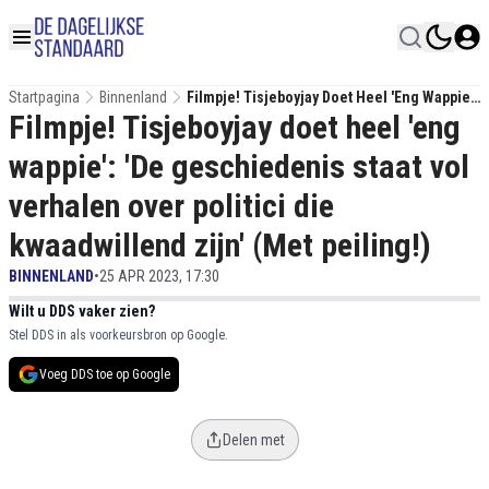
Startpagina
Binnenland
Filmpje! Tisjeboyjay Doet Heel 'eng Wappie':
Filmpje! Tisjeboyjay doet heel 'eng
'De Geschiedenis Staat Vol Verhalen Over
Politici Die Kwaadwillend Zijn' (Met Peiling!)
wappie': 'De geschiedenis staat vol
verhalen over politici die
kwaadwillend zijn' (Met peiling!)
BINNENLAND
•
25 APR 2023, 17:30
Wilt u DDS vaker zien?
Stel DDS in als voorkeursbron op Google.
Voeg DDS toe op Google
Delen met