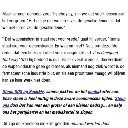
Maar jammer genoeg, zegt Tisjeboyjay, zijn we dat soort lessen aan
het vergeten. "Het enige dat we leren van de geschiedenis... is dat
we niet leren van de geschiedenis."
"[De] wapenindustrie staat niet voor vrede," gaat hij verder, "farma
staat niet voor geneeskunde. En waarom niet? Nou, om dezelfde
reden dat een hoer niet staat voor maagdelijkheid.
It is designed
that way
." Wat hij bedoelt is dus: als er overal vrede is, dan verdient
de wapenindustrie geen geld meer, als niemand nog ziek wordt is de
farmaceutische industrie blut, en als een prostituee maagd wil blijven
kan ze haar werk niet doen.
Steun DDS op BackMe
: samen pakken we het
media
kartel aan.
Deze steun is heel nuttig in deze zware economische tijden.
Steun
ons
dus! Dat kan met een groter of een kleiner bedrag... en help
ons het partijkartel en het mediakartel te slopen.
Dit zijn denkbeelden die kort geleden
omarmd werden door