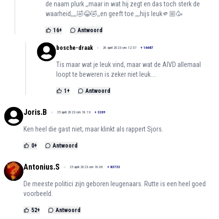
de naam plurk ,,maar in wat hij zegt en das toch sterk de
waarheid,,,,🤣😂🤣,,en geeft toe ,,,hijs leuk🫵🏼🥳
16
+
Antwoord
bosche-draak
26 april 2023 om 12:37
+
16687
Tis maar wat je leuk vind, maar wat de AIVD allemaal
loopt te beweren is zeker niet leuk....
1
+
Antwoord
Joris.B
25 april 2023 om 18:13
+
3269
Ken heel die gast niet, maar klinkt als rappert Sjors.
0
+
Antwoord
Antonius.S
25 april 2023 om 18:06
+
83733
De meeste politici zijn geboren leugenaars. Rutte is een heel goed
voorbeeld.
52
+
Antwoord