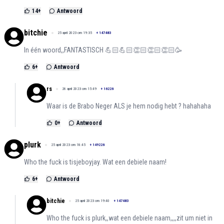
14
+
Antwoord
bitchie
25 april 2023 om 19:35
+
147483
In één woord,,FANTASTISCH 💪🏻💪🏻👏🏻👏🏻👏🏻🥳
6
+
Antwoord
rs
26 april 2023 om 15:49
+
16226
Waar is de Brabo Neger ALS je hem nodig hebt ? hahahaha
0
+
Antwoord
plurk
25 april 2023 om 18:45
+
149226
Who the fuck is tisjeboyjay. Wat een debiele naam!
6
+
Antwoord
bitchie
25 april 2023 om 19:40
+
147483
Who the fuck is plurk,,wat een debiele naam,,,,zit um niet in