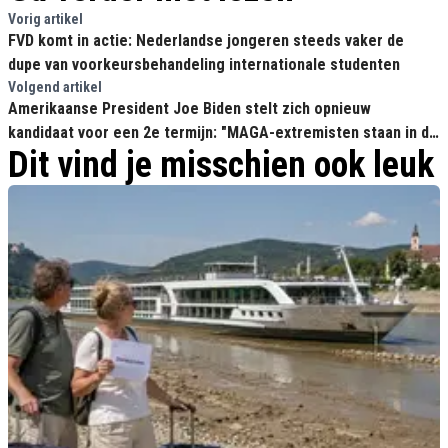
Vorig artikel
FVD komt in actie: Nederlandse jongeren steeds vaker de
dupe van voorkeursbehandeling internationale studenten
Volgend artikel
Amerikaanse President Joe Biden stelt zich opnieuw
kandidaat voor een 2e termijn: "MAGA-extremisten staan in de
Dit vind je misschien ook leuk
rij om onze fundamentele vrijheden af te pakken!"