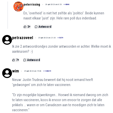
peterrissing
26 april 2023 om 8:53
+
4844
En, ‘overheid’ is niet het zelfde als ‘politici’. Beide kunnen
naast elkaar ‘juist’ zijn. Hele rare poll dus inderdaad.
3
+
Antwoord
petrazoveel
25 april 2023 om 21:33
+
5379
Ik zie 2 antwoordrondjes zonder antwoorden er achter. Welke moet ik
aankruisen? :-)
7
+
Antwoord
wim
25 april 2023 om 19:48
+
138219
Nieuw: Justin Trudeau beweert dat hij nooit iemand heeft
'gedwongen' om zich te laten vaccineren.
"Er zijn mogelijke bijwerkingen... Hoewel ik niemand dwong om zich
te laten vaccineren, koos ik ervoor om ervoor te zorgen dat alle
prikkels ... waren er om Canadezen aan te moedigen zich te laten
vaccineren."