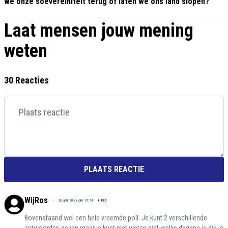
we onze soevereiniteit terug of laten we ons land slopen?
Laat mensen jouw mening
weten
30 Reacties
PLAATS REACTIE
WijRos
26 april 2023 om 15:54
+
890
Bovenstaand wel een hele vreemde poll. Je kunt 2 verschillende