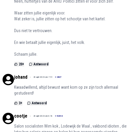
Neen, huftertjes van de AIVD. Politici zitten er voor zich zelf.
Waar zitten jullie eigenlijk voor.
Wat zeker is, jullie zitten op het schootje van het kartel.
Dus niet te vertrouwen.
En wie betaalt jullie eigenlijk, juist, het volk.
Schaam jullie.
20
+
Antwoord
johand
26 april 2023 om 7:51
+
2827
Kwaadwillend, altijd bewust want kom op ze zijn toch allemaal
gestudeerd!
3
+
Antwoord
cootje
26 april 2023 om 6:18
+
52614
Salon socialisten Wim kok , Lodewijk de Waal , vakbond idioten , die