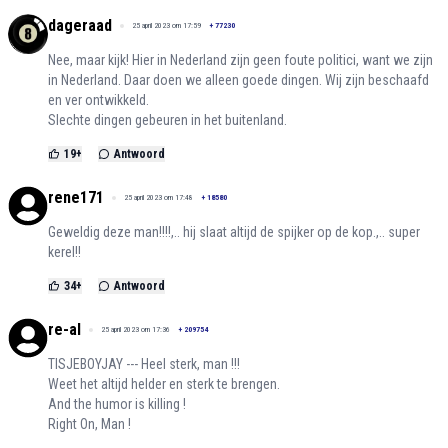
dageraad
25 april 2023 om 17:59
+
77230
Nee, maar kijk! Hier in Nederland zijn geen foute politici, want we zijn
in Nederland. Daar doen we alleen goede dingen. Wij zijn beschaafd
en ver ontwikkeld.
Slechte dingen gebeuren in het buitenland.
19
+
Antwoord
rene171
25 april 2023 om 17:48
+
18580
Geweldig deze man!!!!,.. hij slaat altijd de spijker op de kop.,.. super
kerel!!
34
+
Antwoord
re-al
25 april 2023 om 17:36
+
209754
TISJEBOYJAY --- Heel sterk, man !!!
Weet het altijd helder en sterk te brengen.
And the humor is killing !
Right On, Man !