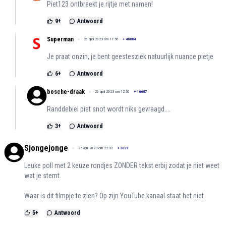
Piet123 ontbreekt je rijtje met namen!
9
+
Antwoord
Superman
26 april 2023 om 11:56
+
46884
Je praat onzin, je bent geestesziek natuurlijk nuance pietje
6
+
Antwoord
bosche-draak
26 april 2023 om 12:36
+
16687
Randdebiel piet snot wordt niks gevraagd....
3
+
Antwoord
Sjongejonge
25 april 2023 om 22:32
+
3029
Leuke poll met 2 keuze rondjes ZONDER tekst erbij zodat je niet weet
wat je stemt.
Waar is dit filmpje te zien? Op zijn YouTube kanaal staat het niet.
5
+
Antwoord