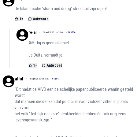
De Islamitische 'sturm und drang' straalt uit zijn ogen!
1
+
Antwoord
re-al
26 april 2023 om 13:46
+
209754
@H : hij is geen islamiet.
Je Duits, verraadt je.
1
+
Antwoord
allid
26 april 2023 om 9:17
+
1894
"Dit nadat de AIVD een belachelijke paper publiceerde waarin gesteld
wordt
dat mensen die denken dat politici er voor zichzelf zitten in plaats
van voor
het volk "feitelijk onjuiste" denkbeelden hebben én ook nog eens
levensgevaarlijk zijn. "