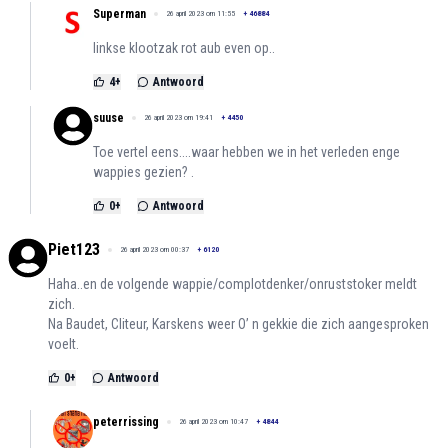
Superman
26 april 2023 om 11:55
+
46884
linkse klootzak rot aub even op..
4
+
Antwoord
suuse
26 april 2023 om 19:41
+
4450
Toe vertel eens....waar hebben we in het verleden enge
wappies gezien? .
0
+
Antwoord
Piet123
26 april 2023 om 00:37
+
6120
Haha..en de volgende wappie/complotdenker/onruststoker meldt
zich.
Na Baudet, Cliteur, Karskens weer O’ n gekkie die zich aangesproken
voelt.
0
+
Antwoord
peterrissing
26 april 2023 om 10:47
+
4844