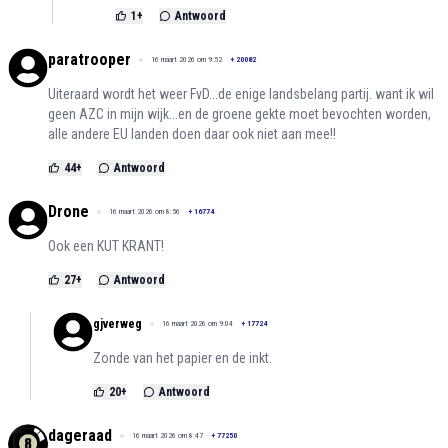
1
+
Antwoord
paratrooper
16 maart 2026 om 9:52
+
20082
Uiteraard wordt het weer FvD...de enige landsbelang partij. want ik wil
geen AZC in mijn wijk...en de groene gekte moet bevochten worden,
alle andere EU landen doen daar ook niet aan mee!!
44
+
Antwoord
Drone
16 maart 2026 om 8:56
+
16774
Ook een KUT KRANT!
27
+
Antwoord
gjverweg
16 maart 2026 om 9:04
+
17724
Zonde van het papier en de inkt.
20
+
Antwoord
dageraad
16 maart 2026 om 8:47
+
77250