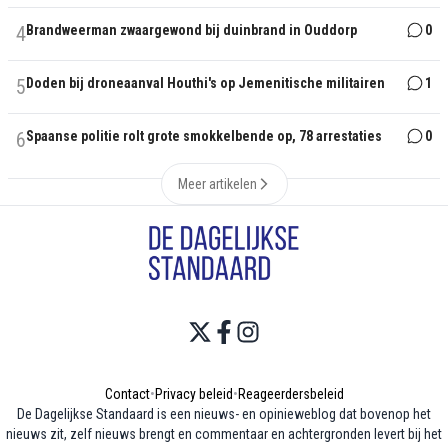
4
Brandweerman zwaargewond bij duinbrand in Ouddorp
0
5
Doden bij droneaanval Houthi's op Jemenitische militairen
1
6
Spaanse politie rolt grote smokkelbende op, 78 arrestaties
0
Meer artikelen
Contact
•
Privacy beleid
•
Reageerdersbeleid
De Dagelijkse Standaard is een nieuws- en opinieweblog dat bovenop het
nieuws zit, zelf nieuws brengt en commentaar en achtergronden levert bij het