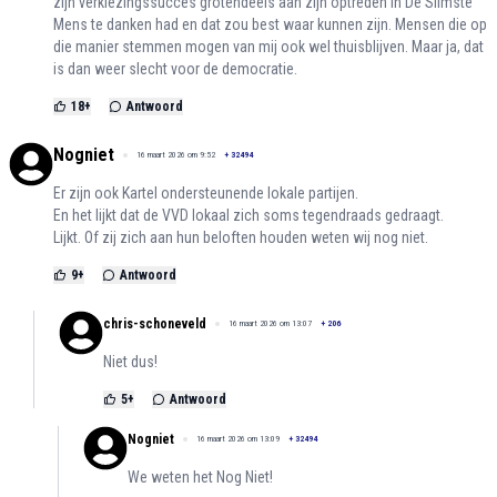
zijn verkiezingssucces grotendeels aan zijn optreden in De Slimste
Mens te danken had en dat zou best waar kunnen zijn. Mensen die op
die manier stemmen mogen van mij ook wel thuisblijven. Maar ja, dat
is dan weer slecht voor de democratie.
18
+
Antwoord
Nogniet
16 maart 2026 om 9:52
+
32494
Er zijn ook Kartel ondersteunende lokale partijen.
En het lijkt dat de VVD lokaal zich soms tegendraads gedraagt.
Lijkt. Of zij zich aan hun beloften houden weten wij nog niet.
9
+
Antwoord
chris-schoneveld
16 maart 2026 om 13:07
+
206
Niet dus!
5
+
Antwoord
Nogniet
16 maart 2026 om 13:09
+
32494
We weten het Nog Niet!