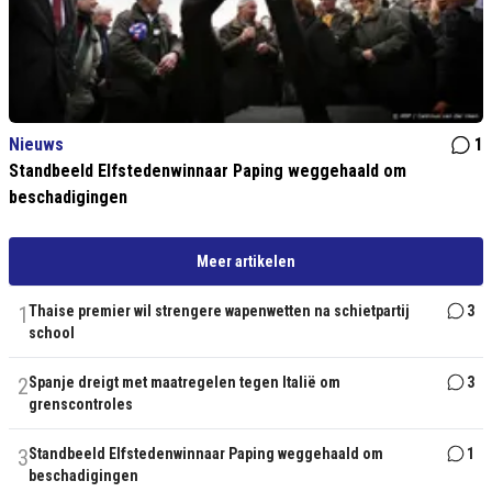
Nieuws
1
Standbeeld Elfstedenwinnaar Paping weggehaald om
beschadigingen
Meer artikelen
1
Thaise premier wil strengere wapenwetten na schietpartij
3
school
2
Spanje dreigt met maatregelen tegen Italië om
3
grenscontroles
3
Standbeeld Elfstedenwinnaar Paping weggehaald om
1
beschadigingen