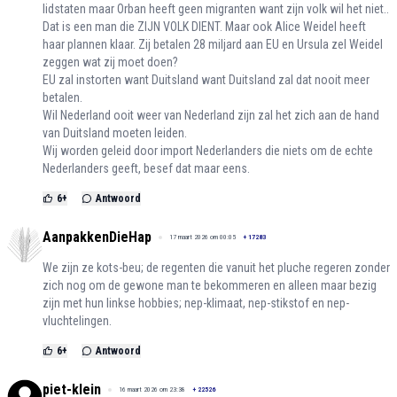
lidstaten maar Orban heeft geen migranten want zijn volk wil het niet..
Dat is een man die ZIJN VOLK DIENT. Maar ook Alice Weidel heeft
haar plannen klaar. Zij betalen 28 miljard aan EU en Ursula zel Weidel
zeggen wat zij moet doen?
EU zal instorten want Duitsland want Duitsland zal dat nooit meer
betalen.
Wil Nederland ooit weer van Nederland zijn zal het zich aan de hand
van Duitsland moeten leiden.
Wij worden geleid door import Nederlanders die niets om de echte
Nederlanders geeft, besef dat maar eens.
6
+
Antwoord
AanpakkenDieHap
17 maart 2026 om 00:05
+
17283
We zijn ze kots-beu; de regenten die vanuit het pluche regeren zonder
zich nog om de gewone man te bekommeren en alleen maar bezig
zijn met hun linkse hobbies; nep-klimaat, nep-stikstof en nep-
vluchtelingen.
6
+
Antwoord
piet-klein
16 maart 2026 om 23:38
+
22526