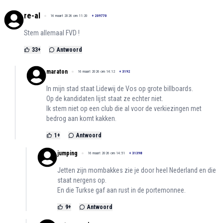
re-al
16 maart 2026 om 11:20
+
209770
Stem allemaal FVD !
33
+
Antwoord
maraton
16 maart 2026 om 14:12
+
3192
In mijn stad staat Lidewij de Vos op grote billboards.
Op de kandidaten lijst staat ze echter niet.
Ik stem niet op een club die al voor de verkiezingen met
bedrog aan komt kakken.
1
+
Antwoord
jumping
16 maart 2026 om 14:51
+
31398
Jetten zijn mombakkes zie je door heel Nederland en die
staat nergens op.
En die Turkse gaf aan rust in de portemonnee.
9
+
Antwoord