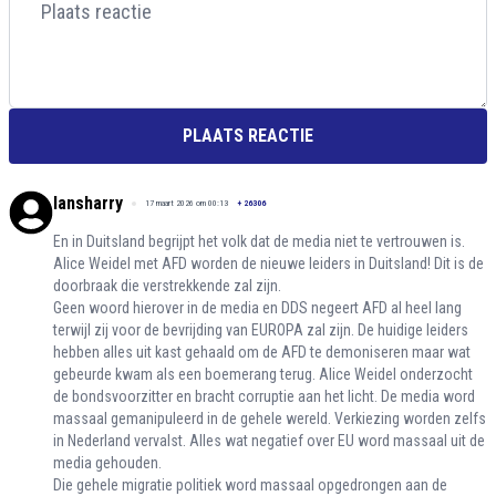
PLAATS REACTIE
lansharry
17 maart 2026 om 00:13
+
26306
En in Duitsland begrijpt het volk dat de media niet te vertrouwen is.
Alice Weidel met AFD worden de nieuwe leiders in Duitsland! Dit is de
doorbraak die verstrekkende zal zijn.
Geen woord hierover in de media en DDS negeert AFD al heel lang
terwijl zij voor de bevrijding van EUROPA zal zijn. De huidige leiders
hebben alles uit kast gehaald om de AFD te demoniseren maar wat
gebeurde kwam als een boemerang terug. Alice Weidel onderzocht
de bondsvoorzitter en bracht corruptie aan het licht. De media word
massaal gemanipuleerd in de gehele wereld. Verkiezing worden zelfs
in Nederland vervalst. Alles wat negatief over EU word massaal uit de
media gehouden.
Die gehele migratie politiek word massaal opgedrongen aan de