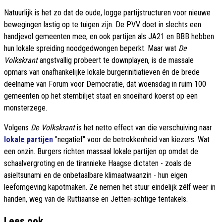
Natuurlijk is het zo dat de oude, logge partijstructuren voor nieuwe
bewegingen lastig op te tuigen zijn. De PVV doet in slechts een
handjevol gemeenten mee, en ook partijen als JA21 en BBB hebben
hun lokale spreiding noodgedwongen beperkt. Maar wat
De
Volkskrant
angstvallig probeert te downplayen, is de massale
opmars van onafhankelijke lokale burgerinitiatieven én de brede
deelname van Forum voor Democratie, dat woensdag in ruim 100
gemeenten op het stembiljet staat en snoeihard koerst op een
monsterzege.
Volgens
De Volkskrant
is het netto effect van die verschuiving naar
lokale partijen
"negatief" voor de betrokkenheid van kiezers. Wat
een onzin. Burgers richten massaal lokale partijen op omdat de
schaalvergroting en de tirannieke Haagse dictaten - zoals de
asieltsunami en de onbetaalbare klimaatwaanzin - hun eigen
leefomgeving kapotmaken. Ze nemen het stuur eindelijk zélf weer in
handen, weg van de Ruttiaanse en Jetten-achtige tentakels.
Lees ook