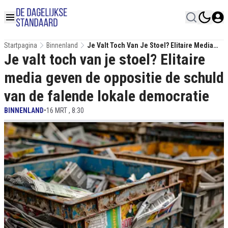
Startpagina
Binnenland
Je Valt Toch Van Je Stoel? Elitaire Media
Je valt toch van je stoel? Elitaire
Geven De Oppositie De Schuld Van De
Falende Lokale Democratie
media geven de oppositie de schuld
van de falende lokale democratie
BINNENLAND
•
16 MRT , 8:30