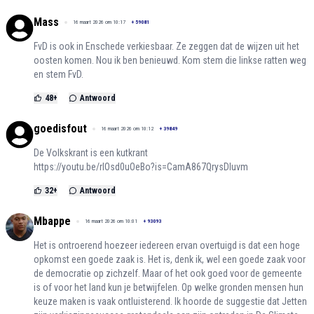
Mass
16 maart 2026 om 10:17
+
59081
FvD is ook in Enschede verkiesbaar. Ze zeggen dat de wijzen uit het
oosten komen. Nou ik ben benieuwd. Kom stem die linkse ratten weg
en stem FvD.
48
+
Antwoord
goedisfout
16 maart 2026 om 10:12
+
39849
De Volkskrant is een kutkrant
https://youtu.be/rlOsd0uOeBo?is=CamA867QrysDIuvm
32
+
Antwoord
Mbappe
16 maart 2026 om 10:01
+
93093
Het is ontroerend hoezeer iedereen ervan overtuigd is dat een hoge
opkomst een goede zaak is. Het is, denk ik, wel een goede zaak voor
de democratie op zichzelf. Maar of het ook goed voor de gemeente
is of voor het land kun je betwijfelen. Op welke gronden mensen hun
keuze maken is vaak ontluisterend. Ik hoorde de suggestie dat Jetten