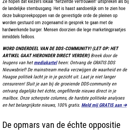
Ze hopen dat kiezers lokaal "hetzelfde vertrouwen" uitspreken als bij
de landelijke stembusgang. Het is haast aandoenlijk om te zien hoe
deze buikspreekpoppen van de gevestigde orde de pleinen op
worden gestuurd om zogenaamd in gesprek te gaan met de
hardwerkende burger. Mensen doorzien die lege marketingpraatjes
inmiddels feilloos.
WORD ONDERDEEL VAN DE DDS-COMMUNITY! (LET OP: HET
ARTIKEL GAAT HIERONDER DIRECT VERDER!)
Breek door de
leugens van het
mediakartel
heen: Ontvang de GRATIS DDS
Nieuwsbrief! De mainstream media verzwijgen de waarheid en de
Haagse politiek lacht je in je gezicht uit. Laat je niet langer
censureren! Sluit je aan bij de groeiende DDS-community en
ontvang dagelijks het échte, ongefilterde nieuws direct in je
mailbox. Onze scherpste columns, de hardste politieke analyses
en het belangrijkste nieuws, 100% gratis.
Meld mij GRATIS aan ➔
De opmars van de échte oppositie