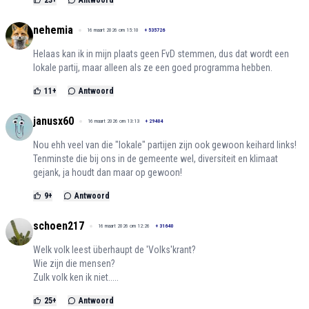
23
+
Antwoord
nehemia
16 maart 2026 om 15:10
+
535726
Helaas kan ik in mijn plaats geen FvD stemmen, dus dat wordt een
lokale partij, maar alleen als ze een goed programma hebben.
11
+
Antwoord
janusx60
16 maart 2026 om 13:13
+
29404
Nou ehh veel van die "lokale" partijen zijn ook gewoon keihard links!
Tenminste die bij ons in de gemeente wel, diversiteit en klimaat
gejank, ja houdt dan maar op gewoon!
9
+
Antwoord
schoen217
16 maart 2026 om 12:26
+
31640
Welk volk leest überhaupt de 'Volks'krant?
Wie zijn die mensen?
Zulk volk ken ik niet.....
25
+
Antwoord