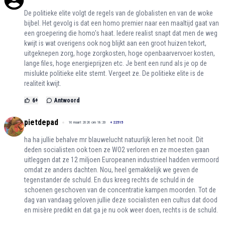
De politieke elite volgt de regels van de globalisten en van de woke
bijbel. Het gevolg is dat een homo premier naar een maaltijd gaat van
een groepering die homo's haat. Iedere realist snapt dat men de weg
kwijt is wat overigens ook nog blijkt aan een groot huizen tekort,
uitgeknepen zorg, hoge zorgkosten, hoge openbaarvervoer kosten,
lange files, hoge energieprijzen etc. Je bent een rund als je op de
mislukte politieke elite stemt. Vergeet ze. De politieke elite is de
realiteit kwijt.
6
+
Antwoord
pietdepad
16 maart 2026 om 18:20
+
22515
ha ha jullie behalve mr blauwelucht natuurlijk leren het nooit. Dit
deden socialisten ook toen ze WO2 verloren en ze moesten gaan
uitleggen dat ze 12 miljoen Europeanen industrieel hadden vermoord
omdat ze anders dachten. Nou, heel gemakkelijk we geven de
tegenstander de schuld. En dus kreeg rechts de schuld in de
schoenen geschoven van de concentratie kampen moorden. Tot de
dag van vandaag geloven jullie deze socialisten een cultus dat dood
en misère predikt en dat ga je nu ook weer doen, rechts is de schuld.