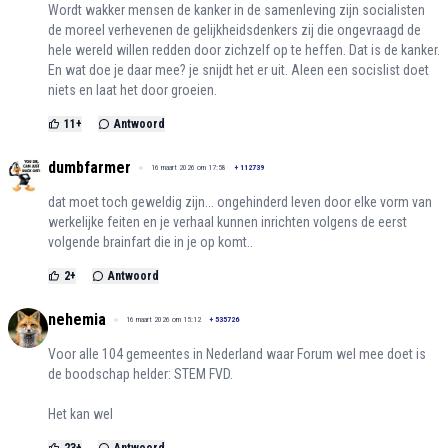
Wordt wakker mensen de kanker in de samenleving zijn socialisten
de moreel verhevenen de gelijkheidsdenkers zij die ongevraagd de
hele wereld willen redden door zichzelf op te heffen. Dat is de kanker.
En wat doe je daar mee? je snijdt het er uit. Aleen een socislist doet
niets en laat het door groeien.
11
+
Antwoord
dumbfarmer
16 maart 2026 om 17:58
+
112739
dat moet toch geweldig zijn... ongehinderd leven door elke vorm van
werkelijke feiten en je verhaal kunnen inrichten volgens de eerst
volgende brainfart die in je op komt..
2
+
Antwoord
nehemia
16 maart 2026 om 15:12
+
535726
Voor alle 104 gemeentes in Nederland waar Forum wel mee doet is
de boodschap helder: STEM FVD.
Het kan wel