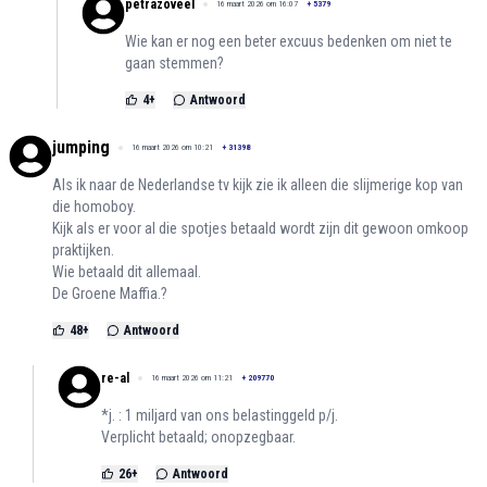
petrazoveel
16 maart 2026 om 16:07
+
5379
Wie kan er nog een beter excuus bedenken om niet te
gaan stemmen?
4
+
Antwoord
jumping
16 maart 2026 om 10:21
+
31398
Als ik naar de Nederlandse tv kijk zie ik alleen die slijmerige kop van
die homoboy.
Kijk als er voor al die spotjes betaald wordt zijn dit gewoon omkoop
praktijken.
Wie betaald dit allemaal.
De Groene Maffia.?
48
+
Antwoord
re-al
16 maart 2026 om 11:21
+
209770
*j. : 1 miljard van ons belastinggeld p/j.
Verplicht betaald; onopzegbaar.
26
+
Antwoord