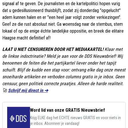
signaal af te geven. De journalisten en de kartelpolitici hopen vurig
dat u gedesillusioneerd thuisblijft, zodat zij donderdag "opgelucht"
adem kunnen halen en er "een heel jaar volgt zonder verkiezingen".
Geef ze die rust absoluut niet. Ga woensdag naar de stembus, stem
lokaal of op de enige échte landelijke oppositie, en breek die elitaire
Haagse macht definitief af!
LAAT U NIET CENSUREREN DOOR HET MEDIAKARTEL!
Klaar met
de linkse indoctrinatie? Meld je aan voor de DDS Nieuwsbrief! Wij
benoemen de feiten die het partijkartel liever onder het tapijt
schuift. Blijf de kudde een stap voor: ontvang elke dag onze meest
snoeiharde artikelen en verboden columns gratis in je inbox. Geen
censuur, geen politiek correcte praatjes. Alleen de harde realiteit.
🚀
Schrijf mij direct in ➔
Word lid van onze GRATIS Nieuwsbrief
Krijg ELKE dag het ECHTE nieuws GRATIS en voor niets in
je inbox. Abonneer je vandaag!