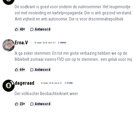
De vodkrant is goed voor onderin de vuilnisemmer. Het leugenvodje
vol met misleiding en kartelpropaganda. Die is anti gezond verstand.
Anti vrijheid en anti autonomie. Die is voor discriminatiepolitiek.
40
+
Antwoord
Erna.V
16 maart 2026 om 8:41
+
36993
Ik ga zeker stemmen. En tot mn grote verbazing hebben we op de
Biblebelt zomaar ineens FVD om op te stemmen.. een geluk voor mij
69
+
Antwoord
dageraad
16 maart 2026 om 8:41
+
77250
Der völkischer Beobachterkrant weer.
23
+
Antwoord