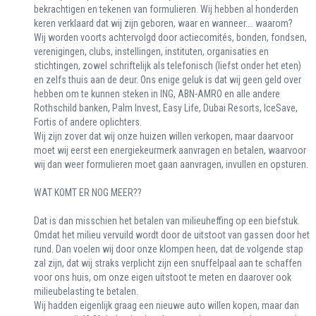
bekrachtigen en tekenen van formulieren. Wij hebben al honderden
keren verklaard dat wij zijn geboren, waar en wanneer…. waarom?
Wij worden voorts achtervolgd door actiecomités, bonden, fondsen,
verenigingen, clubs, instellingen, instituten, organisaties en
stichtingen, zowel schriftelijk als telefonisch (liefst onder het eten)
en zelfs thuis aan de deur. Ons enige geluk is dat wij geen geld over
hebben om te kunnen steken in ING, ABN-AMRO en alle andere
Rothschild banken, Palm Invest, Easy Life, Dubai Resorts, IceSave,
Fortis of andere oplichters.
Wij zijn zover dat wij onze huizen willen verkopen, maar daarvoor
moet wij eerst een energiekeurmerk aanvragen en betalen, waarvoor
wij dan weer formulieren moet gaan aanvragen, invullen en opsturen.
WAT KOMT ER NOG MEER??
Dat is dan misschien het betalen van milieuheffing op een biefstuk.
Omdat het milieu vervuild wordt door de uitstoot van gassen door het
rund. Dan voelen wij door onze klompen heen, dat de volgende stap
zal zijn, dat wij straks verplicht zijn een snuffelpaal aan te schaffen
voor ons huis, om onze eigen uitstoot te meten en daarover ook
milieubelasting te betalen.
Wij hadden eigenlijk graag een nieuwe auto willen kopen, maar dan