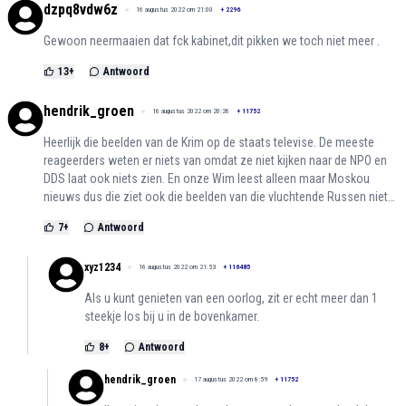
dzpq8vdw6z
16 augustus 2022 om 21:00
+
2296
Gewoon neermaaien dat fck kabinet,dit pikken we toch niet meer .
13
+
Antwoord
hendrik_groen
16 augustus 2022 om 20:26
+
11752
Heerlijk die beelden van de Krim op de staats televise. De meeste
reageerders weten er niets van omdat ze niet kijken naar de NPO en
DDS laat ook niets zien. En onze Wim leest alleen maar Moskou
nieuws dus die ziet ook die beelden van die vluchtende Russen niet…
7
+
Antwoord
xyz1234
16 augustus 2022 om 21:53
+
116485
Als u kunt genieten van een oorlog, zit er echt meer dan 1
steekje los bij u in de bovenkamer.
8
+
Antwoord
hendrik_groen
17 augustus 2022 om 8:59
+
11752