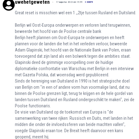
uwehetgeweten
17 augustus 2022 om 15:59
+
30875
Great reset is misschien wel een 1 ,,2tje tussen Rusland en Duitsland.
Berlijn wil Oost-Europa onderwerpen en verloren land terugwinnen,
beweerde het hoofd van de Poolse centrale bank
Berlijn heeft plannen om Oost-Europa te onderwerpen en heeft
plannen voor de landen die het in het verleden verloor, beweerde
Adam Glapinski, het hoofd van de Nationale Bank van Polen, eraan
toevoegend dat zijn land als een bolwerk tegen die ambities staat.
Glapinski deed de grimmige voorspelling over de huidige
diplomatieke confrontatie van Warschau met Berlijn in een interview
met Gazeta Polska, dat woensdag werd gepubliceerd.
Sinds de hereniging van Duitsland in 1990 is het strategische doel
van Berlijn om "in een of andere vorm hun voormalige land, dat nu
binnen de Poolse grenzen ligt, terug te krijgen en de hele gordel van
landen tussen Duitsland en Rusland ondergeschikt te maken", zei de
Poolse functionaris.
De visie van Duitsland op de toekomst van Europa is "de
samenwerking van twee rijken: Russisch en Duits, met landen in het
midden die onder de invloedssferen van beide machten vallen",
voegde Glapinski eraan toe. De Brexit heeft daarvoor een kans
geopend, meent hij.