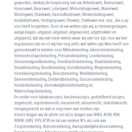
geworden, dankzij de toepassing van uw Arbeidswet, Auteurswet,
Horecawet, Beurswet, Loterijwet, Motorrijtuigenwet, Warenwet,
Woningwet, Drankwet, Gezondheidswet, Winkelsluitingswet,
Invaliditeitswet, Vestigingswet, Flexwet, Ziektewet enz. enz., die u op
ons heeft losgelaten. Door al uw wetten zijn wij zo terneergeslagen,
aangeslagen, uitgeput, uitgebuit, uitgewoond, uitgetrokken en
uitgeperst, dat wij niet meer weten waar wij aan toe zijn, hoe wij hier
nog kunnen zijn en of wij hier nog zelfs wel willen zijn.Men heeft ons
genoodzaakt te betalen voor Milieubelasting, Inkomstenbelasting,
Vennootschapsbelasting, Precariobelasting, Loonbelasting,
Onroerendgoedbelasting, Overdrachtsbelasting, Staatsbelasting,
Straatbelasting, Rioolbelasting, Grondbelasting, Wegenbelasting,
Verzekeringsbelasting, Beursbelasting, Weeldebelasting,
Gemeentebelasting, Dividendbelasting, Successiebelasting,
Hondenbelasting, Vermakelijkheidsbelasting en
Waterschapsbelasting.
En verder voor tabaksaccijns, benzineaccijns, gedistilleerd accijns,
zegelrecht, registratierecht, invoerrecht, uitvoerrecht, statistiekrecht,
reinigingsrecht en wat er nog meer aan rechten zijn.
Voorts krijgen wij de plicht om bij te dragen aan WAO, AOW, WW,
WWW, UWV, VVV, BTW en tal van andere W's als ook aan
Zorgverzekering, Autoverzekering, Aansprakelijkheidsverzekering,