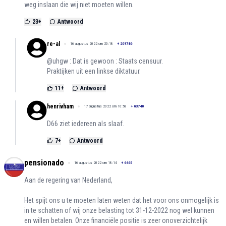
weg inslaan die wij niet moeten willen.
23
+
Antwoord
re-al
16 augustus 2022 om 20:18
+
209786
@uhgw : Dat is gewoon : Staats censuur.
Praktijken uit een linkse diktatuur.
11
+
Antwoord
henrivham
17 augustus 2022 om 10:58
+
63740
D66 ziet iedereen als slaaf.
7
+
Antwoord
pensionado
16 augustus 2022 om 18:14
+
6465
Aan de regering van Nederland,
Het spijt ons u te moeten laten weten dat het voor ons onmogelijk is
in te schatten of wij onze belasting tot 31-12-2022 nog wel kunnen
en willen betalen. Onze financiële positie is zeer onoverzichtelijk