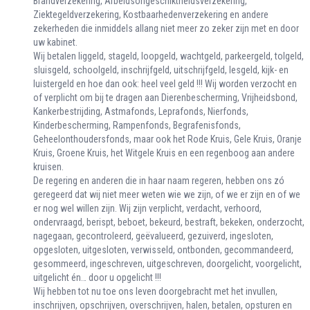
Brandverzekering, Arbeidsongeschiktheidsverzekering,
Ziektegeldverzekering, Kostbaarhedenverzekering en andere
zekerheden die inmiddels allang niet meer zo zeker zijn met en door
uw kabinet.
Wij betalen liggeld, stageld, loopgeld, wachtgeld, parkeergeld, tolgeld,
sluisgeld, schoolgeld, inschrijfgeld, uitschrijfgeld, lesgeld, kijk- en
luistergeld en hoe dan ook: heel veel geld !!! Wij worden verzocht en
of verplicht om bij te dragen aan Dierenbescherming, Vrijheidsbond,
Kankerbestrijding, Astmafonds, Leprafonds, Nierfonds,
Kinderbescherming, Rampenfonds, Begrafenisfonds,
Geheelonthoudersfonds, maar ook het Rode Kruis, Gele Kruis, Oranje
Kruis, Groene Kruis, het Witgele Kruis en een regenboog aan andere
kruisen.
De regering en anderen die in haar naam regeren, hebben ons zó
geregeerd dat wij niet meer weten wie we zijn, of we er zijn en of we
er nog wel willen zijn. Wij zijn verplicht, verdacht, verhoord,
ondervraagd, berispt, beboet, bekeurd, bestraft, bekeken, onderzocht,
nagegaan, gecontroleerd, geëvalueerd, gezuiverd, ingesloten,
opgesloten, uitgesloten, verwisseld, ontbonden, gecommandeerd,
gesommeerd, ingeschreven, uitgeschreven, doorgelicht, voorgelicht,
uitgelicht én… door u opgelicht !!!
Wij hebben tot nu toe ons leven doorgebracht met het invullen,
inschrijven, opschrijven, overschrijven, halen, betalen, opsturen en