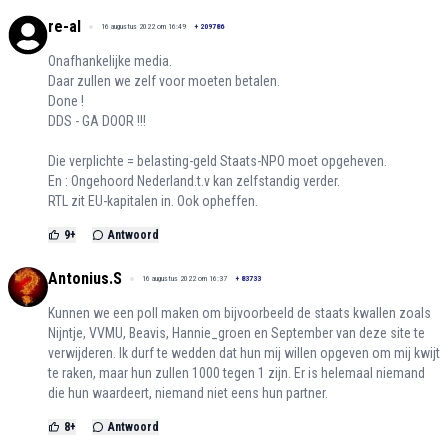
re-al
16 augustus 2022 om 16:49
+
209786
Onafhankelijke media.
Daar zullen we zelf voor moeten betalen.
Done !
DDS - GA DOOR !!!
Die verplichte = belasting-geld Staats-NPO moet opgeheven.
En : Ongehoord Nederland.t.v kan zelfstandig verder.
RTL zit EU-kapitalen in. Ook opheffen.
9
+
Antwoord
Antonius.S
16 augustus 2022 om 16:37
+
83733
Kunnen we een poll maken om bijvoorbeeld de staats kwallen zoals
Nijntje, VVMU, Beavis, Hannie_groen en September van deze site te
verwijderen. Ik durf te wedden dat hun mij willen opgeven om mij kwijt
te raken, maar hun zullen 1000 tegen 1 zijn. Er is helemaal niemand
die hun waardeert, niemand niet eens hun partner.
8
+
Antwoord