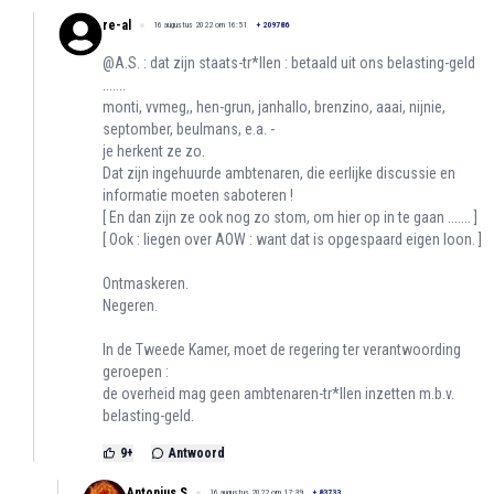
re-al
16 augustus 2022 om 16:51
+
209786
@A.S. : dat zijn staats-tr*llen : betaald uit ons belasting-geld
.......
monti, vvmeg,, hen-grun, janhallo, brenzino, aaai, nijnie,
septomber, beulmans, e.a. -
je herkent ze zo.
Dat zijn ingehuurde ambtenaren, die eerlijke discussie en
informatie moeten saboteren !
[ En dan zijn ze ook nog zo stom, om hier op in te gaan ....... ]
[ Ook : liegen over AOW : want dat is opgespaard eigen loon. ]
Ontmaskeren.
Negeren.
In de Tweede Kamer, moet de regering ter verantwoording
geroepen :
de overheid mag geen ambtenaren-tr*llen inzetten m.b.v.
belasting-geld.
9
+
Antwoord
Antonius.S
16 augustus 2022 om 17:39
+
83733