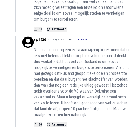
Ik geniet niet van de oorlog maar wel van een land dat
zich moedig verzet tegen een brute kolonisator wiens
enige doel is om zoveel mogelijk steden te vernietigen
om burgers te terroriseren.
6
+
Antwoord
xyz1234
17 augustus 2022 om 9:23
+
116485
Nou, dan is er nog een extra aanwijzing bijgekomen dat er
iets niet helemaal lekker loopt in uw hersenpan. U denkt
dus werkelijk dat het doel van Rusland is om zoveel
mogelijk te vernietigen en burgers te terroriseren. Als u nu
had gezegd dat Rusland geopolitieke doelen probeert te
bereiken en dat daar burgers het slachtoffer van worden,
dan was dat nog een redelijke uitleg geweest. Het zelfde
geldt overigens voor de VS waarvan Oekraine een
vazalstaat is. Maar u begrijpt er werkelijk helemaal niets
van zo te lezen. U heeft ook geen idee van wat er zich in
dat land de afgelopen 10 jaar heeft afgespeeld. Maar wel
praatjes voor tien hier natuurlijk.
6
+
Antwoord