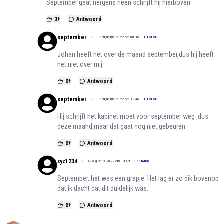
September gaat nergens heen schrijft hij hierboven.
3
+
Antwoord
september
17 augustus 2022 om 00:16
+
18184
Johan heeft het over de maand september,dus hij heeft
het niet over mij.
0
+
Antwoord
september
17 augustus 2022 om 13:48
+
18184
Hij schrijft het kabinet moet voor september weg ,dus
deze maand,maar dat gaat nog niet gebeuren
0
+
Antwoord
xyz1234
17 augustus 2022 om 13:49
+
116485
September, het was een grapje. Het lag er zo dik bovenop
dat ik dacht dat dit duidelijk was.
0
+
Antwoord