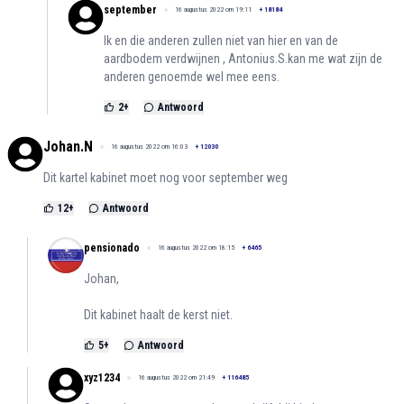
september
16 augustus 2022 om 19:11
+
18184
Ik en die anderen zullen niet van hier en van de
aardbodem verdwijnen , Antonius.S.kan me wat zijn de
anderen genoemde wel mee eens.
2
+
Antwoord
Johan.N
16 augustus 2022 om 16:03
+
12030
Dit kartel kabinet moet nog voor september weg
12
+
Antwoord
pensionado
16 augustus 2022 om 18:15
+
6465
Johan,
Dit kabinet haalt de kerst niet.
5
+
Antwoord
xyz1234
16 augustus 2022 om 21:49
+
116485