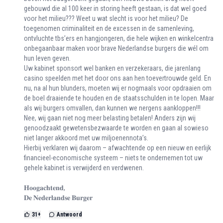
gebouwd die al 100 keer in storing heeft gestaan, is dat wel goed
voor het milieu??? Weet u wat slecht is voor het milieu? De
toegenomen criminaliteit en de excessen in de samenleving,
ontvluchte tbs’ers en hangjongeren, die hele wijken en winkelcentra
onbegaanbaar maken voor brave Nederlandse burgers die wél om
hun leven geven.
Uw kabinet sponsort wel banken en verzekeraars, die jarenlang
casino speelden met het door ons aan hen toevertrouwde geld. En
nu, na al hun blunders, moeten wij er nogmaals voor opdraaien om
de boel draaiende te houden en de staatsschulden in te lopen. Maar
als wij burgers omvallen, dan kunnen we nergens aankloppen!!!
Nee, wij gaan niet nog meer belasting betalen! Anders zijn wij
genoodzaakt gewetensbezwaarde te worden en gaan al sowieso
niet langer akkoord met uw miljoenennota’s.
Hierbij verklaren wij daarom – afwachtende op een nieuw en eerlijk
financieel-economische systeem – niets te ondernemen tot uw
gehele kabinet is verwijderd en verdwenen.
𝐇𝐨𝐨𝐠𝐚𝐜𝐡𝐭𝐞𝐧𝐝,
𝐃𝐞 𝐍𝐞𝐝𝐞𝐫𝐥𝐚𝐧𝐝𝐬𝐞 𝐁𝐮𝐫𝐠𝐞𝐫
31
+
Antwoord