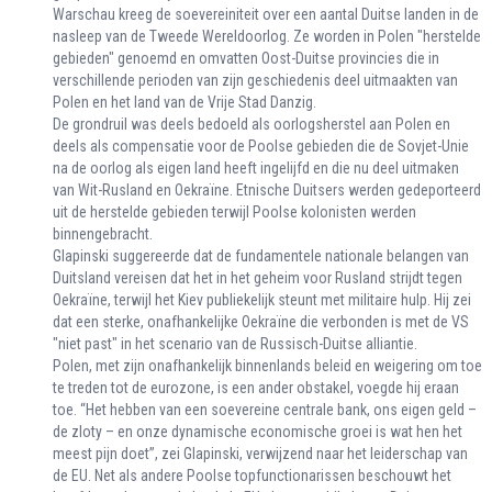
Warschau kreeg de soevereiniteit over een aantal Duitse landen in de
nasleep van de Tweede Wereldoorlog. Ze worden in Polen "herstelde
gebieden" genoemd en omvatten Oost-Duitse provincies die in
verschillende perioden van zijn geschiedenis deel uitmaakten van
Polen en het land van de Vrije Stad Danzig.
De grondruil was deels bedoeld als oorlogsherstel aan Polen en
deels als compensatie voor de Poolse gebieden die de Sovjet-Unie
na de oorlog als eigen land heeft ingelijfd en die nu deel uitmaken
van Wit-Rusland en Oekraïne. Etnische Duitsers werden gedeporteerd
uit de herstelde gebieden terwijl Poolse kolonisten werden
binnengebracht.
Glapinski suggereerde dat de fundamentele nationale belangen van
Duitsland vereisen dat het in het geheim voor Rusland strijdt tegen
Oekraïne, terwijl het Kiev publiekelijk steunt met militaire hulp. Hij zei
dat een sterke, onafhankelijke Oekraïne die verbonden is met de VS
"niet past" in het scenario van de Russisch-Duitse alliantie.
Polen, met zijn onafhankelijk binnenlands beleid en weigering om toe
te treden tot de eurozone, is een ander obstakel, voegde hij eraan
toe. “Het hebben van een soevereine centrale bank, ons eigen geld –
de zloty – en onze dynamische economische groei is wat hen het
meest pijn doet”, zei Glapinski, verwijzend naar het leiderschap van
de EU. Net als andere Poolse topfunctionarissen beschouwt het