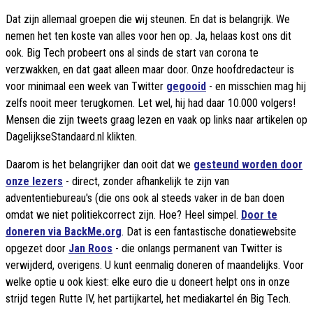
Dat zijn allemaal groepen die wij steunen. En dat is belangrijk. We
nemen het ten koste van alles voor hen op. Ja, helaas kost ons dit
ook. Big Tech probeert ons al sinds de start van corona te
verzwakken, en dat gaat alleen maar door. Onze hoofdredacteur is
voor minimaal een week van Twitter
gegooid
- en misschien mag hij
zelfs nooit meer terugkomen. Let wel, hij had daar 10.000 volgers!
Mensen die zijn tweets graag lezen en vaak op links naar artikelen op
DagelijkseStandaard.nl klikten.
Daarom is het belangrijker dan ooit dat we
gesteund worden door
onze lezers
- direct, zonder afhankelijk te zijn van
advententiebureau's (die ons ook al steeds vaker in de ban doen
omdat we niet politiekcorrect zijn. Hoe? Heel simpel.
Door te
doneren via BackMe.org
. Dat is een fantastische donatiewebsite
opgezet door
Jan Roos
- die onlangs permanent van Twitter is
verwijderd, overigens. U kunt eenmalig doneren of maandelijks. Voor
welke optie u ook kiest: elke euro die u doneert helpt ons in onze
strijd tegen Rutte IV, het partijkartel, het mediakartel én Big Tech.