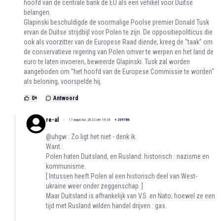
hoofd van de centrale bank de EU als een vehikel voor Duitse
belangen.
Glapinski beschuldigde de voormalige Poolse premier Donald Tusk
ervan de Duitse strijdbijl voor Polen te zijn. De oppositiepoliticus die
ook als voorzitter van de Europese Raad diende, kreeg de "taak" om
de conservatieve regering van Polen omver te werpen en het land de
euro te laten invoeren, beweerde Glapinski. Tusk zal worden
aangeboden om "het hoofd van de Europese Commissie te worden"
als beloning, voorspelde hij.
0
+
Antwoord
re-al
17 augustus 2022 om 19:24
+
209786
@uhgw : Zo ligt het niet - denk ik.
Want :
Polen haten Duitsland, en Rusland: historisch : nazisme en
kommunisme.
[ Intussen heeft Polen al een historisch deel van West-
ukraine weer onder zeggenschap. ]
Maar Duitsland is afhankelijk van V.S. en Nato; hoewel ze een
tijd met Rusland wilden handel drijven : gas.