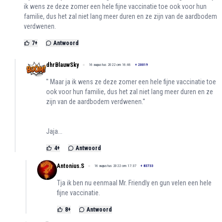
ik wens ze deze zomer een hele fijne vaccinatie toe ook voor hun
familie, dus het zal niet lang meer duren en ze zijn van de aardbodem
verdwenen.
7
+
Antwoord
dhrBlauwSky
16 augustus 2022 om 16:46
+
20019
'' Maar ja ik wens ze deze zomer een hele fijne vaccinatie toe
ook voor hun familie, dus het zal niet lang meer duren en ze
zijn van de aardbodem verdwenen.''
Jaja...
4
+
Antwoord
Antonius.S
16 augustus 2022 om 17:37
+
83733
Tja ik ben nu eenmaal Mr. Friendly en gun velen een hele
fijne vaccinatie.
8
+
Antwoord