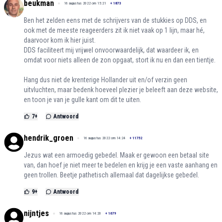
beukman
16 augustus 2022 om 15:21
+
1873
Ben het zelden eens met de schrijvers van de stukkies op DDS, en
ook met de meeste reageerders zit ik niet vaak op 1 lijn, maar hé,
daarvoor kom ik hier juist.
DDS faciliteert mij vrijwel onvoorwaardelijk, dat waardeer ik, en
omdat voor niets alleen de zon opgaat, stort ik nu en dan een tientje.
Hang dus niet de krenterige Hollander uit en/of verzin geen
uitvluchten, maar bedenk hoeveel plezier je beleeft aan deze website,
en toon je van je gulle kant om dit te uiten.
7
+
Antwoord
hendrik_groen
16 augustus 2022 om 14:24
+
11752
Jezus wat een armoedig gebedel. Maak er gewoon een betaal site
van, dan hoef je niet meer te bedelen en krijg je een vaste aanhang en
geen trollen. Beetje pathetisch allemaal dat dagelijkse gebedel.
9
+
Antwoord
nijntjes
16 augustus 2022 om 14:20
+
1679