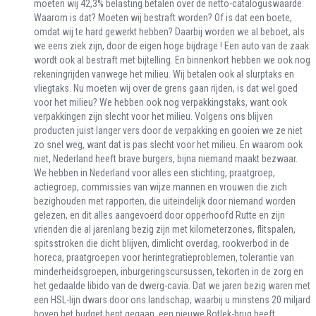
moeten wij 42,3% belasting betalen over de netto-cataloguswaarde.
Waarom is dat? Moeten wij bestraft worden? Of is dat een boete,
omdat wij te hard gewerkt hebben? Daarbij worden we al beboet, als
we eens ziek zijn, door de eigen hoge bijdrage ! Een auto van de zaak
wordt ook al bestraft met bijtelling. En binnenkort hebben we ook nog
rekeningrijden vanwege het milieu. Wij betalen ook al slurptaks en
vliegtaks. Nu moeten wij over de grens gaan rijden, is dat wel goed
voor het milieu? We hebben ook nog verpakkingstaks, want ook
verpakkingen zijn slecht voor het milieu. Volgens ons blijven
producten juist langer vers door de verpakking en gooien we ze niet
zo snel weg, want dat is pas slecht voor het milieu. En waarom ook
niet, Nederland heeft brave burgers, bijna niemand maakt bezwaar.
We hebben in Nederland voor alles een stichting, praatgroep,
actiegroep, commissies van wijze mannen en vrouwen die zich
bezighouden met rapporten, die uiteindelijk door niemand worden
gelezen, en dit alles aangevoerd door opperhoofd Rutte en zijn
vrienden die al jarenlang bezig zijn met kilometerzones, flitspalen,
spitsstroken die dicht blijven, dimlicht overdag, rookverbod in de
horeca, praatgroepen voor herintegratieproblemen, tolerantie van
minderheidsgroepen, inburgeringscursussen, tekorten in de zorg en
het gedaalde libido van de dwerg-cavia. Dat we jaren bezig waren met
een HSL-lijn dwars door ons landschap, waarbij u minstens 20 miljard
boven het budget bent gegaan, een nieuwe Botlek-brug heeft