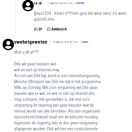
re-al
17 augustus 2022 om 10:34
+
209786
@xyz1234 : staats-tr*ll hen-grun liet weer eens z'n ware
gezicht zien.
3
+
Antwoord
uwehetgeweten
16 augustus 2022 om 19:23
+
30875
Wist u dit al???
D66 wil gaan bepalen wie
wel en niet op internet mag
Als het aan D66 ligt, komt er een internetvergunning.
Minister Ollongren van D66 zei dat in het programma
WNL op Zondag. Met zo'n vergunning wil D66 gaan
bepalen wie er wel, en wie er niet op internet iets
mag schrijven. Het gevaarlijke is, dat met zo'n
vergunning de regering kan gaan bepalen wat de
inhoud wordt van alle berichten. Als een organisatie
bijvoorbeeld bekend staat om de kritische houding
tegenover de regering, kan er dus geen vergunning
afgegeven worden. D66 wil hier een controlerende