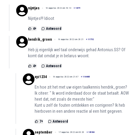
nijntjes
16 augustus 2022 om 18:13
+
1679
Nijntjes!!! Idioot
4
+
Antwoord
hendrik_groen
16 augustus 2022 om 20:21
+
11752
Heb jij eigenlijk wel taal onderwijs gehad Antonius.SS? Of
komt dat omdat je in belarus woont.
4
+
Antwoord
xyz1234
16 augustus 2022 om 21:47
+
116485
En hoe zit het met uw eigen taalkennis hendrik_groen?
Ik citeer: " Ik word inderdaad door de staat betaalt. AOW
heet dat, net zoals de meeste hier."
Kunt u zelf de fouten ontdekken en corrigeren? Ik heb
hierboven in een andere reactie al een hint gegeven.
7
+
Antwoord
september
17 augustus 2022 om 00:20
+
18184