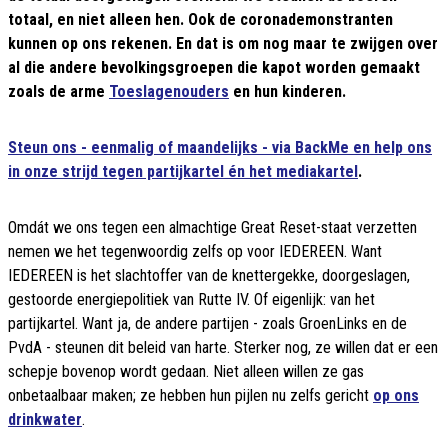
totaal, en niet alleen hen. Ook de coronademonstranten
kunnen op ons rekenen. En dat is om nog maar te zwijgen over
al die andere bevolkingsgroepen die kapot worden gemaakt
zoals de arme
Toeslagenouders
en hun kinderen.
Steun ons - eenmalig of maandelijks - via BackMe en help ons
in onze strijd tegen partijkartel én het mediakartel
.
Omdát we ons tegen een almachtige Great Reset-staat verzetten
nemen we het tegenwoordig zelfs op voor IEDEREEN. Want
IEDEREEN is het slachtoffer van de knettergekke, doorgeslagen,
gestoorde energiepolitiek van Rutte IV. Of eigenlijk: van het
partijkartel. Want ja, de andere partijen - zoals GroenLinks en de
PvdA - steunen dit beleid van harte. Sterker nog, ze willen dat er een
schepje bovenop wordt gedaan. Niet alleen willen ze gas
onbetaalbaar maken; ze hebben hun pijlen nu zelfs gericht
op ons
drinkwater
.