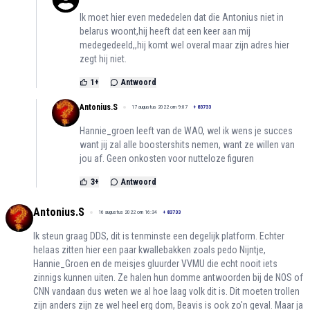
Ik moet hier even mededelen dat die Antonius niet in
belarus woont,hij heeft dat een keer aan mij
medegedeeld,,hij komt wel overal maar zijn adres hier
zegt hij niet.
1
+
Antwoord
Antonius.S
17 augustus 2022 om 9:07
+
83733
Hannie_groen leeft van de WAO, wel ik wens je succes
want jij zal alle boostershits nemen, want ze willen van
jou af. Geen onkosten voor nutteloze figuren
3
+
Antwoord
Antonius.S
16 augustus 2022 om 16:34
+
83733
Ik steun graag DDS, dit is tenminste een degelijk platform. Echter
helaas zitten hier een paar kwallebakken zoals pedo Nijntje,
Hannie_Groen en de meisjes gluurder VVMU die echt nooit iets
zinnigs kunnen uiten. Ze halen hun domme antwoorden bij de NOS of
CNN vandaan dus weten we al hoe laag volk dit is. Dit moeten trollen
zijn anders zijn ze wel heel erg dom, Beavis is ook zo'n geval. Maar ja