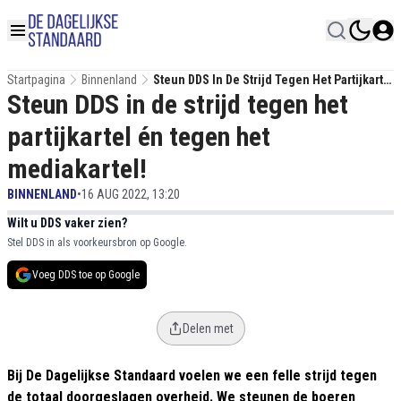
Startpagina
Binnenland
Steun DDS In De Strijd Tegen Het Partijkartel
Steun DDS in de strijd tegen het
Én Tegen Het Mediakartel!
partijkartel én tegen het
mediakartel!
BINNENLAND
•
16 AUG 2022, 13:20
Wilt u DDS vaker zien?
Stel DDS in als voorkeursbron op Google.
Voeg DDS toe op Google
Delen met
Bij De Dagelijkse Standaard voelen we een felle strijd tegen
de totaal doorgeslagen overheid. We steunen de boeren