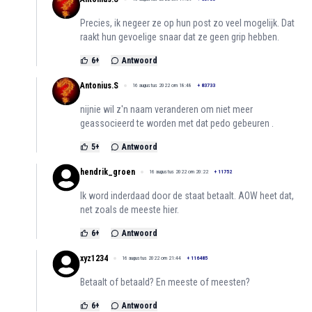
Precies, ik negeer ze op hun post zo veel mogelijk. Dat
raakt hun gevoelige snaar dat ze geen grip hebben.
6
+
Antwoord
Antonius.S
16 augustus 2022 om 18:48
+
83733
nijnie wil z'n naam veranderen om niet meer
geassocieerd te worden met dat pedo gebeuren .
5
+
Antwoord
hendrik_groen
16 augustus 2022 om 20:22
+
11752
Ik word inderdaad door de staat betaalt. AOW heet dat,
net zoals de meeste hier.
6
+
Antwoord
xyz1234
16 augustus 2022 om 21:44
+
116485
Betaalt of betaald? En meeste of meesten?
6
+
Antwoord