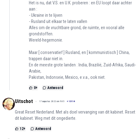
Het is nu, dat V.S. en U.K. proberen : en EU loopt daar achter
aan :
- Ukraine in te lijven
- Rusland uit elkaar te laten vallen
Alles om de vruchtbare grond, de ruimte, en vooral alle
grondstoffen.
Wereld-hegemonie.
Maar [ conservatief ] Rusland, en [ kommunistisch ] China,
trappen daar niet in.
En de meeste grote landen : India, Brazilië, Zuid-Afrika, Saudi-
Arabie,
Pakistan, Indonseie, Mexico, e.v.a., ook niet.
0
+
Antwoord
Uitschot
17 augustus 2022 om 9:05
+
13114
Great Reset Nederland. Met als doel vervanging van dit kabinet. Reset
dit kabinet. Weg met dit ongedierte.
12
+
Antwoord