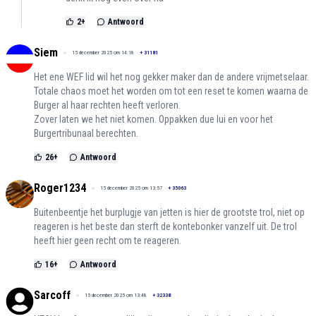
2
+
Antwoord
Siem
15 december 2025 om 14:18
+
31181
Het ene WEF lid wil het nog gekker maker dan de andere vrijmetselaar.
Totale chaos moet het worden om tot een reset te komen waarna de
Burger al haar rechten heeft verloren.
Zover laten we het niet komen. Oppakken due lui en voor het
Burgertribunaal berechten.
26
+
Antwoord
Roger1234
15 december 2025 om 13:57
+
35063
Buitenbeentje het burplugje van jetten is hier de grootste trol, niet op
reageren is het beste dan sterft de kontebonker vanzelf uit. De trol
heeft hier geen recht om te reageren.
16
+
Antwoord
Sarcoff
15 december 2025 om 13:48
+
32338