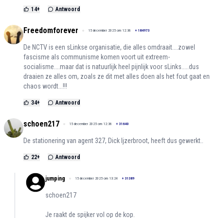
14
+
Antwoord
Freedomforever
15 december 2025 om 12:36
+
184973
De NCTV is een sLinkse organisatie, die alles omdraait....zowel
fascisme als communisme komen voort uit extreem-
socialisme....maar dat is natuurlijk heel pijnlijk voor sLinks.....dus
draaien ze alles om, zoals ze dit met alles doen als het fout gaat en
chaos wordt...!!!
34
+
Antwoord
schoen217
15 december 2025 om 12:36
+
31640
De stationering van agent 327, Dick Ijzerbroot, heeft dus gewerkt..
22
+
Antwoord
jumping
15 december 2025 om 13:24
+
31389
schoen217
Je raakt de spijker vol op de kop.