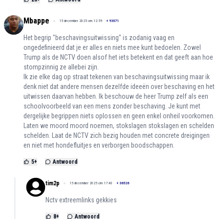
Mbappe
15 december 2025 om 12:59
+
93071
Het begrip "beschavingsuitwissing" is zodanig vaag en
ongedefinieerd dat je er alles en niets mee kunt bedoelen. Zowel
Trump als de NCTV doen alsof het iets betekent en dat geeft aan hoe
stompzinnig ze allebei zijn.
Ik zie elke dag op straat tekenen van beschavingsuitwissing maar ik
denk niet dat andere mensen dezelfde ideeën over beschaving en het
uitwissen daarvan hebben. Ik beschouw de heer Trump zelf als een
schoolvoorbeeld van een mens zonder beschaving. Je kunt met
dergelijke begrippen niets oplossen en geen enkel onheil voorkomen.
Laten we moord moord noemen, stokslagen stokslagen en schelden
schelden. Laat de NCTV zich bezig houden met concrete dreigingen
en niet met hondefluitjes en verborgen boodschappen.
5
+
Antwoord
tim2p
15 december 2025 om 17:40
+
36526
Nctv extreemlinks gekkies
8
+
Antwoord