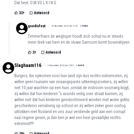
Dat heet: O M VO L K I N G
32
+
Antwoord
goedisfout
16 december 2025 om 12:16
+
39832
Timmerfrans de wegloper houdt zich schuil nu er steeds
meer drek van hem en de sluwe Samsom komt bovendrijven.
2
+
Antwoord
Slaghaam116
15 december 2025 om 13:03
+
62418
Burgers, die opkomen voor hun land zijn dus rechts-extremisten, zij
willen geen tsunami van onaangepaste uitkeringszoekers, zij willen
niet 10 jaar wachten op een huis ,omdat de instroom voorrang krijgt,
zij willen dat hun kinderen ‘‘s avonds veilig over straat kunnen, zij
willen niet dat hun kinderen geindoctrineerd worden met woke gekte,
geschiedenis vervalsing op school en zij willen zeker geen oorlog
uitlokken met Rusland en ons zuur verdiende geld aan een corrupt
nazi regime geven, ja dan ben je wel een heel gevaarlijke rechts
extremist!!!!
28
+
Antwoord