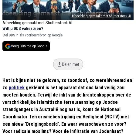
Afbeelding gemaakt met Shutterstock AI
Afbeelding gemaakt met Shutterstock AI
Wilt u DDS vaker zien?
Stel DDS in als voorkeursbron op Google.
Voeg DDS toe op Google
Delen met
Het is bijna niet te geloven, zo toondoof, zo wereldvreemd en
zo
politiek
gekleurd is het apparaat dat ons land veilig zou
moeten houden. Terwijl de inkt van de krantenkoppen over de
verschrikkelijke islamitische terreuraanslag op Joodse
strandgangers in Australië nog nat is, komt de Nationaal
Coördinator Terrorismebestrijding en Veiligheid (NCTV) met
een nieuw 'Dreigingsbeeld'. En waar waarschuwen ze voor?
Voor radicale moslims? Voor de infiltratie van Jodenhaat?