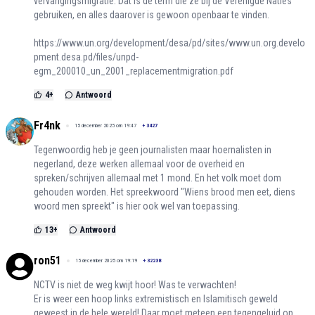
vervangingsmigratie. Dat is de term die ze bij de Verenigde Naties
gebruiken, en alles daarover is gewoon openbaar te vinden.
https://www.un.org/development/desa/pd/sites/www.un.org.develo
pment.desa.pd/files/unpd-
egm_200010_un_2001_replacementmigration.pdf
4
+
Antwoord
Fr4nk
15 december 2025 om 19:47
+
3427
Tegenwoordig heb je geen journalisten maar hoernalisten in
negerland, deze werken allemaal voor de overheid en
spreken/schrijven allemaal met 1 mond. En het volk moet dom
gehouden worden. Het spreekwoord "Wiens brood men eet, diens
woord men spreekt" is hier ook wel van toepassing.
13
+
Antwoord
ron51
15 december 2025 om 19:19
+
32238
NCTV is niet de weg kwijt hoor! Was te verwachten!
Er is weer een hoop links extremistisch en Islamitisch geweld
geweest in de hele wereld! Daar moet meteen een tegengeluid op