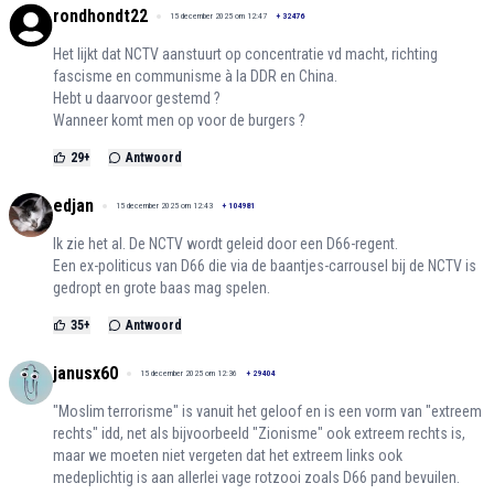
rondhondt22
15 december 2025 om 12:47
+
32476
Het lijkt dat NCTV aanstuurt op concentratie vd macht, richting
fascisme en communisme à la DDR en China.
Hebt u daarvoor gestemd ?
Wanneer komt men op voor de burgers ?
29
+
Antwoord
edjan
15 december 2025 om 12:43
+
104981
Ik zie het al. De NCTV wordt geleid door een D66-regent.
Een ex-politicus van D66 die via de baantjes-carrousel bij de NCTV is
gedropt en grote baas mag spelen.
35
+
Antwoord
janusx60
15 december 2025 om 12:36
+
29404
"Moslim terrorisme" is vanuit het geloof en is een vorm van "extreem
rechts" idd, net als bijvoorbeeld "Zionisme" ook extreem rechts is,
maar we moeten niet vergeten dat het extreem links ook
medeplichtig is aan allerlei vage rotzooi zoals D66 pand bevuilen.