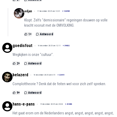
edjan
17 december 2025 om 13:31
+
104981
Klopt. Zelfs "demissionaire" regeringen douwen op volle
kracht vooruit met de OMVOLKING.
1
+
Antwoord
goedisfout
16 december 2025 om 12:11
+
39832
Wegkijken is onze "cultuur".
2
+
Antwoord
belazerd
16 december 2025 om 8:51
+
22415
Complottheorie ? Denk dat de feiten wel voor zich zelf spreken.
9
+
Antwoord
hans-e-pans
15 december 2025 om 23:04
+
41086
Het gaat erom om de Nederlanders angst, angst, angst, angst, angst,