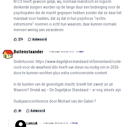
NTCV heeft gewoon gelijk, wij, normaal realistisch en logisch
denkende burgers worden op de lange duur een bedreiging voor de
psychopaten die de macht gegrepen hebben zonder dat ze daar het
mandaat voor hadden, dat zij dat in hun psychose ''rechts
extremisme'' noemen is echt hun waanzin, daar kunnen normale
mensen weinig aan veranderen.
27
+
Antwoord
Buitenstaander
15 december 2025 om 13:21
+
14837
Ondertussen:
https://www.dagelijksestandaard.nl/binnenland/code-
rood-voor-de-waarheid-dds-heeft-uw-steun-nu-nodig-om-in-2026-
door-te-kunnen-vechten-plus-extra-controversiele-content
in de burelen van de gevestigde macht, breekt het zweet ze uit.
Waarom? Omdat wij – De Dagelijkse Standaard – er nog steeds zijn
Oudejaarsconference door Michael van der Galien ?
4
+
Antwoord
Lamzak
15 december 2025 om 15:14
+
59182