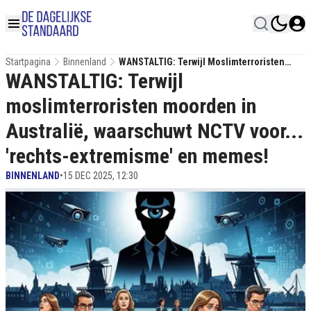
Startpagina
Binnenland
WANSTALTIG: Terwijl Moslimterroristen
WANSTALTIG: Terwijl
Moorden In Australië, Waarschuwt NCTV
Voor... 'rechts-Extremisme' En Memes!
moslimterroristen moorden in
Australië, waarschuwt NCTV voor...
'rechts-extremisme' en memes!
BINNENLAND
•
15 DEC 2025, 12:30