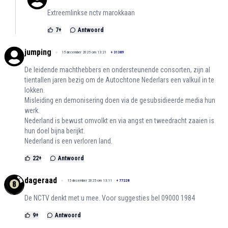
Extreemlinkse nctv marokkaan
7
+
Antwoord
jumping
15 december 2025 om 13:21
+
31389
De leidende machthebbers en ondersteunende consorten, zijn al
tientallen jaren bezig om de Autochtone Nederlars een valkuil in te
lokken.
Misleiding en demonisering doen via de gesubsidieerde media hun
werk.
Nederland is bewust omvolkt en via angst en tweedracht zaaien is
hun doel bijna berijkt.
Nederland is een verloren land.
22
+
Antwoord
dageraad
15 december 2025 om 13:11
+
77228
De NCTV denkt met u mee. Voor suggesties bel 09000 1984
9
+
Antwoord