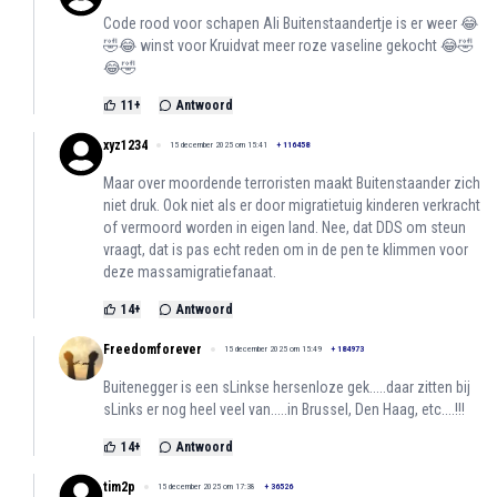
Code rood voor schapen Ali Buitenstaandertje is er weer 😂
🤣😂 winst voor Kruidvat meer roze vaseline gekocht 😂🤣
😂🤣
11
+
Antwoord
xyz1234
15 december 2025 om 15:41
+
116458
Maar over moordende terroristen maakt Buitenstaander zich
niet druk. Ook niet als er door migratietuig kinderen verkracht
of vermoord worden in eigen land. Nee, dat DDS om steun
vraagt, dat is pas echt reden om in de pen te klimmen voor
deze massamigratiefanaat.
14
+
Antwoord
Freedomforever
15 december 2025 om 15:49
+
184973
Buitenegger is een sLinkse hersenloze gek.....daar zitten bij
sLinks er nog heel veel van.....in Brussel, Den Haag, etc....!!!
14
+
Antwoord
tim2p
15 december 2025 om 17:38
+
36526