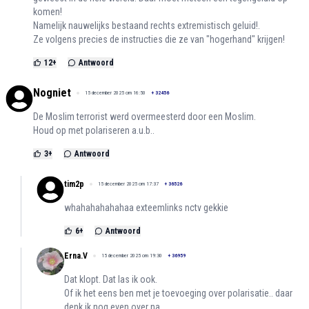
komen!
Namelijk nauwelijks bestaand rechts extremistisch geluid!.
Ze volgens precies de instructies die ze van "hogerhand" krijgen!
12
+
Antwoord
Nogniet
15 december 2025 om 16:50
+
32456
De Moslim terrorist werd overmeesterd door een Moslim.
Houd op met polariseren a.u.b..
3
+
Antwoord
tim2p
15 december 2025 om 17:37
+
36526
whahahahahahaa exteemlinks nctv gekkie
6
+
Antwoord
Erna.V
15 december 2025 om 19:30
+
36959
Dat klopt. Dat las ik ook.
Of ik het eens ben met je toevoeging over polarisatie.. daar
denk ik nog even over na