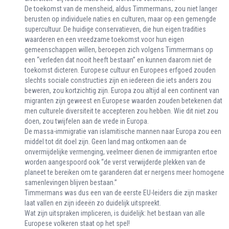
De toekomst van de mensheid, aldus Timmermans, zou niet langer
berusten op individuele naties en culturen, maar op een gemengde
supercultuur. De huidige conservatieven, die hun eigen tradities
waarderen en een vreedzame toekomst voor hun eigen
gemeenschappen willen, beroepen zich volgens Timmermans op
een “verleden dat nooit heeft bestaan” en kunnen daarom niet de
toekomst dicteren. Europese cultuur en Europees erfgoed zouden
slechts sociale constructies zijn en iedereen die iets anders zou
beweren, zou kortzichtig zijn. Europa zou altijd al een continent van
migranten zijn geweest en Europese waarden zouden betekenen dat
men culturele diversiteit te accepteren zou hebben. Wie dit niet zou
doen, zou twijfelen aan de vrede in Europa.
De massa-immigratie van islamitische mannen naar Europa zou een
middel tot dit doel zijn. Geen land mag ontkomen aan de
onvermijdelijke vermenging, veelmeer dienen de immigranten ertoe
worden aangespoord ook “de verst verwijderde plekken van de
planeet te bereiken om te garanderen dat er nergens meer homogene
samenlevingen blijven bestaan.”
Timmermans was dus een van de eerste EU-leiders die zijn masker
laat vallen en zijn ideeën zo duidelijk uitspreekt.
Wat zijn uitspraken impliceren, is duidelijk: het bestaan van alle
Europese volkeren staat op het spel!