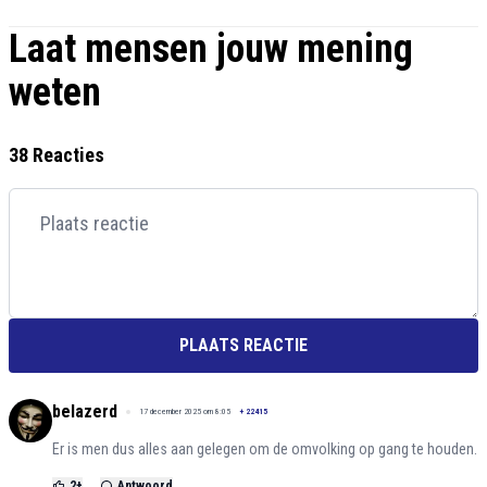
Laat mensen jouw mening
weten
38 Reacties
PLAATS REACTIE
belazerd
17 december 2025 om 8:05
+
22415
Er is men dus alles aan gelegen om de omvolking op gang te houden.
2
+
Antwoord