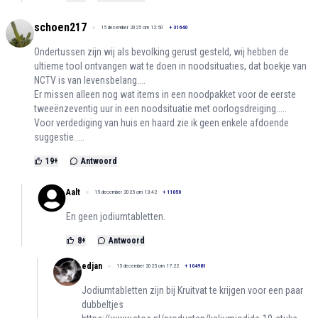
schoen217
15 december 2025 om 12:50
+
31640
Ondertussen zijn wij als bevolking gerust gesteld, wij hebben de
ultieme tool ontvangen wat te doen in noodsituaties, dat boekje van
NCTV is van levensbelang....
Er missen alleen nog wat items in een noodpakket voor de eerste
tweeënzeventig uur in een noodsituatie met oorlogsdreiging.....
Voor verdediging van huis en haard zie ik geen enkele afdoende
suggestie.....
19
+
Antwoord
Aalt
15 december 2025 om 13:42
+
11050
En geen jodiumtabletten.
8
+
Antwoord
edjan
15 december 2025 om 17:22
+
104981
Jodiumtabletten zijn bij Kruitvat te krijgen voor een paar
dubbeltjes