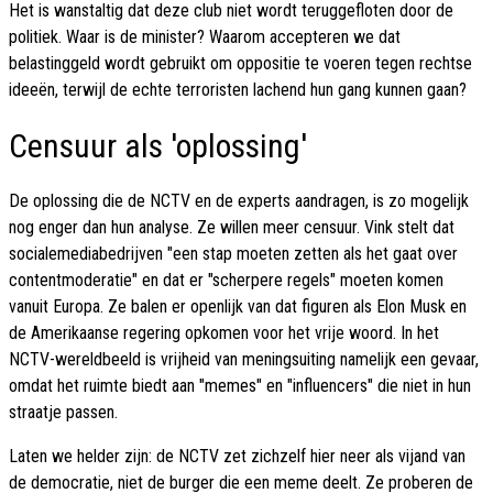
Het is wanstaltig dat deze club niet wordt teruggefloten door de
politiek. Waar is de minister? Waarom accepteren we dat
belastinggeld wordt gebruikt om oppositie te voeren tegen rechtse
ideeën, terwijl de echte terroristen lachend hun gang kunnen gaan?
Censuur als 'oplossing'
De oplossing die de NCTV en de experts aandragen, is zo mogelijk
nog enger dan hun analyse. Ze willen meer censuur. Vink stelt dat
socialemediabedrijven "een stap moeten zetten als het gaat over
contentmoderatie" en dat er "scherpere regels" moeten komen
vanuit Europa. Ze balen er openlijk van dat figuren als Elon Musk en
de Amerikaanse regering opkomen voor het vrije woord. In het
NCTV-wereldbeeld is vrijheid van meningsuiting namelijk een gevaar,
omdat het ruimte biedt aan "memes" en "influencers" die niet in hun
straatje passen.
Laten we helder zijn: de NCTV zet zichzelf hier neer als vijand van
de democratie, niet de burger die een meme deelt. Ze proberen de