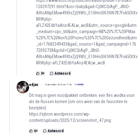
https://www.etos.nl/producten/kaliumjodide-10-stuks-
120297291.html?&src=baby&gad=Cj0KCQiAgP_JBhD-
ARIsANpEMxw49XtxZjQ9WU_E10HmSN7rRN7B7Fok5DtXv
8RWy6jc-
aFLZ42EdbYaAnz4EALw_wcB&utm_source=google&utm
_medium=cpc_btl&utm_campaign=NB%20%7C%20PMax
%20%7C%20Non%20Promo%20%7C%20Gezondheid&utm
_id=17682349433&gad_source=1&gad_campaignid=176
72092728&gclid=Cj0KCQiAgP_JBhD-
ARIsANpEMxw49XtxZjQ9WU_E10HmSN7rRN7B7Fok5DtXv
8RWy6jc-aFLZ42EdbYaAnz4EALw_wcB
0
+
Antwoord
edjan
15 december 2025 om 17:20
+
104981
Dit mag in geen noodpakket ontbreken: een fles wodka voor
als de Russen komen (om ons weer van de fascisten te
bevrijden)
https://ejbron.wordpress.com/wp-
content/uploads/2025/12/screenshot_47.png
6
+
Antwoord