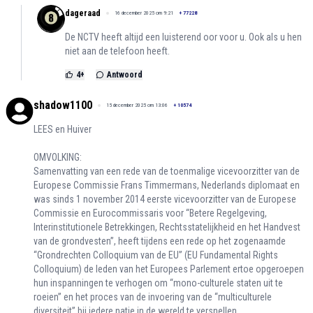
dageraad
16 december 2025 om 9:21
+
77228
De NCTV heeft altijd een luisterend oor voor u. Ook als u hen
niet aan de telefoon heeft.
4
+
Antwoord
shadow1100
15 december 2025 om 13:06
+
10574
LEES en Huiver
OMVOLKING:
Samenvatting van een rede van de toenmalige vicevoorzitter van de
Europese Commissie Frans Timmermans, Nederlands diplomaat en
was sinds 1 november 2014 eerste vicevoorzitter van de Europese
Commissie en Eurocommissaris voor “Betere Regelgeving,
Interinstitutionele Betrekkingen, Rechtsstatelijkheid en het Handvest
van de grondvesten”, heeft tijdens een rede op het zogenaamde
“Grondrechten Colloquium van de EU” (EU Fundamental Rights
Colloquium) de leden van het Europees Parlement ertoe opgeroepen
hun inspanningen te verhogen om “mono-culturele staten uit te
roeien” en het proces van de invoering van de “multiculturele
diversiteit” bij iedere natie in de wereld te versnellen.